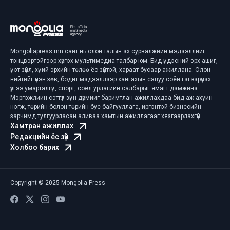
Mongoliapress.mn сайт нь олон талын эх сурвалжийн мэдээллийг
тэнцвэртэйгээр хүргэх мультимедиа талбар юм. Бид үндэсний эрх ашиг,
үнэт зүйл, хүний эрхийн төлөө ёс зүйтэй, хараат бусаар ажиллана. Олон
нийтийг үнэн зөв, бодит мэдээллээр хангахын сацуу соён гэгээрүүлэх
үүргээ умарталгүй, спорт, соёл урлагийн салбарыг ямагт дэмжинэ.
Мэргэжлийн сэтгүүл зүйн дүрмийг баримтлан ажиллахдаа бид аж ахуйн
нэгж, төрийн болон төрийн бус байгууллага, иргэнтэй бизнесийн
зарчимд тулгуурласан аливаа хамтын ажиллагааг хязгаарлахгүй.
Хамтран ажиллах
Редакцийн ёс зүй
Холбоо барих
Copyright © 2025 Mongolia Press