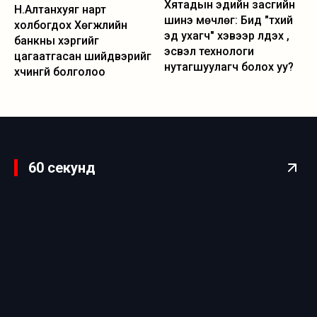
Хятадын эдийн засгийн
Н.Алтанхуяг нарт
шинэ мөчлөг: Бид "түүхий
холбогдох Хөгжлийн
эд ухагч" хэвээр үлдэх үү,
банкны хэргийг
эсвэл технологи
цагаатгасан шийдвэрийг
нутагшуулагч болох уу?
хүчингүй болголоо
60 секунд