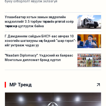
буюу олборлолт явуулж эхлээгүй
Улаанбаатар хотын замын эвдрэлийн
мэдээллийг 3.5 тэрбум төгрөгийн өртөгтэй хоёр
төхөөрөмжөөр цуглуулж байна
Г.Дамдинням сайдын БНСУ-аас авчрах 10
хоногийн шатахууны нөөц бидний “шар гэрэл”-
ийг унтрааж чадах уу
"Naadam Diplomacy": Үндэсний их баяраас
Монголын дипломат брэнд хүртэл
MP Тренд