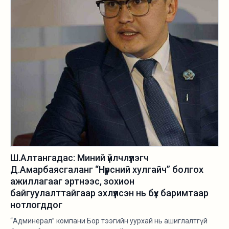
Ш.Алтангадас: Миний үйлчлүүлэгч
Д.Амарбаясгаланг “Нүүрсний хулгайч” болгох
ажиллагааг эртнээс, зохион
байгуулалттайгаар эхлүүлсэн нь бүх баримтаар
нотлогддог
“Админерал” компани Бор тээгийн уурхай нь ашиглалтгүй