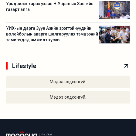
Урьдчилж харах ухаан Н.Учралын Засгийн
газарт алга
УИХ-ын дарга Зүүн Азийн эрэгтэйчүүдийн
волейболын аварга шалгаруулах тэмцээний
тамирчдад амжилт хүсэв
Lifestyle
Мэдээ олдсонгүй.
Мэдээ олдсонгүй.