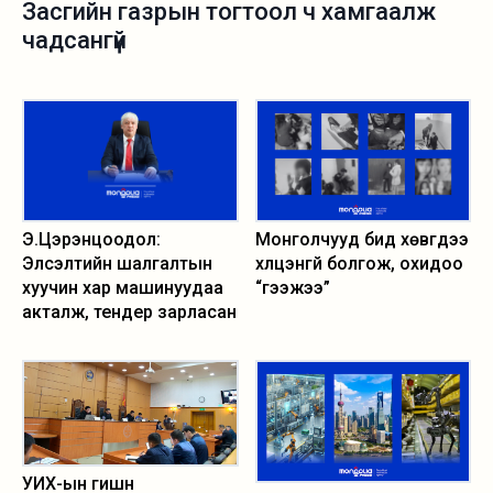
Засгийн газрын тогтоол ч хамгаалж
чадсангүй
Э.Цэрэнцоодол:
Монголчууд бид хөвгүүдээ
Элсэлтийн шалгалтын
хүлцэнгүй болгож, охидоо
хуучин хар машинуудаа
“гээжээ”
акталж, тендер зарласан
УИХ-ын гишүүн