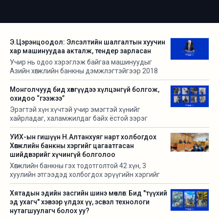
Э.Цэрэнцоодол: Элсэлтийн шалгалтын хуучин
хар машинуудаа акталж, тендер зарласан
Учир нь одоо хэрэглэж байгаа машинуудыг
Азийн хөгжлийн банкны дэмжлэгтэйгээр 2018
онд авсан. 7-8 жил болчихсон учир гацах зэрэг
асуудал гарч, 2-3 цаг хүлээлгэсэн тохиолдол
Монголчууд бид хөвгүүдээ хүлцэнгүй болгож,
бий. Тиймээс акталсан.
охидоо “гээжээ”
Эрэгтэй хүн хүчтэй учир эмэгтэй хүнийг
хайрладаг, халамжилдаг байх ёстой зэрэг
жендерийн хэвшмэл ойлголтоос үүдэлтэй
дээрэлхэлтийг бид энэ цаг үед хамтад нь ярьж,
УИХ-ын гишүүн Н.Алтанхуяг нарт холбогдох
шийдэл олох хэрэгтэй.
Хөгжлийн банкны хэргийг цагаатгасан
шийдвэрийг хүчингүй болголоо
Хөгжлийн банкны гэх тодотголтой 42 хүн, 3
хуулийн этгээдэд холбогдох эрүүгийн хэргийг
зарим шүүгдэгч, өмгөөлөгч нарын гомдол,
прокурорын эсэргүүцлийг үндэслэн хэргийн бүх
Хятадын эдийн засгийн шинэ мөчлөг: Бид "түүхий
ажиллагаа, шийдвэрийг бүрэн хянаж, үнэлэн
эд ухагч" хэвээр үлдэх үү, эсвэл технологи
дүгнэж дараах байдлаар анхан шатны шүүхийн
нутагшуулагч болох уу?
шийтгэх тогтоолын зарим хэсгийг хүчингүй