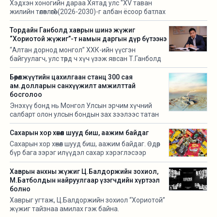
Хэдхэн хоногийн дараа Хятад улс "XV таван
болгож, мөн өөрчлөлт оруулж шийдвэрлэлээ.
жилийн төлөвлөгөө" (2026-2030)-г албан ёсоор батлах
гэж байна.
Тордайн Ганболд хаврын шинэ жүжиг
“Хориотой жүжиг”-т намын даргын дүр бүтээнэ
“Алтан дорнод монгол” ХХК-ийн үүсгэн
байгуулагч, улс төрд ч хүч үзэж явсан Т.Ганболд
намын даргын дүрийг авчээ.
Бөөрөлжүүтийн цахилгаан станц 300 сая
ам.долларын санхүүжилт амжилттай
босголоо
Энэхүү бонд нь Монгол Улсын эрчим хүчний
салбарт олон улсын бондын зах зээлээс татан
төвлөрүүлсэн анхны санхүүжилт болж буйгаараа
онцлог. Тус үнэт цаасыг Сингапурын Хөрөнгийн
Сахарын хор хөнөөл шууд биш, аажим байдаг
бирж дээр бүртгүүлж, “Бодь Интернэшнл” ХХК-
Сахарын хор хөнөөл шууд биш, аажим байдаг. Өдөр
ийн баталгаатайгаар 5 жилийн хугацаатай,
бүр бага зэрэг илүүдэл сахар хэрэглэсээр
жилийн 11.375 хувийн хүүтэй гаргасан юм байна.
байвал бие илүүдэл энергийг өөх хэлбэрээр
хадгална.
Хаврын анхны жүжиг Ц.Балдоржийн зохиол,
М.Батболдын найруулгаар үзэгчдийн хүртээл
болно
Хаврыг угтаж, Ц.Балдоржийн зохиол “Хориотой”
жүжиг тайзнаа амилах гэж байна.