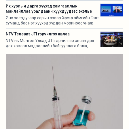
Их хурлын дарга хүүхэд хамгааллын
манлайллаа уралдаанч хүүхдүүдээс эхэлье
Энэ хоёрдугаар сарын эхээр Хөвсгөл аймгийн Галт
суманд бас нэг хүүхэд хурдан мориноос унаж
амь насаа алдсан.
NTV Телевиз JTI гэрчилгээ авлаа
NTV нь Монгол Улсад JTI гэрчилгээ авсан дөрөв
дэх хэвлэл мэдээллийн байгууллага болж,
хамгийн өргөн хэрэглэгддэг мэдээллийн хэрэгсэл
болох телевизийн салбараас анхны гэрчилгээ
авсан байгууллага боллоо.