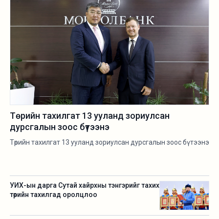
Төрийн тахилгат 13 ууланд зориулсан
дурсгалын зоос бүтээнэ
Төрийн тахилгат 13 ууланд зориулсан дурсгалын зоос бүтээнэ
УИХ-ын дарга Сутай хайрхны тэнгэрийг тахих
төрийн тахилгад оролцлоо