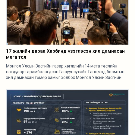
17 жилийн дараа Харбинд үзэглэсэн хил дамнасан
мега төсөл
Монгол Улсын Засгийн газар хөгжлийн 14 мега төслийн
нэгдүгээрт эрэмбэлэгдсэн Гашуунсухайт-Ганцмод боомтын
хил дамнасан төмөр замыг холбох Монгол Улсын Засгийн
газар, БНХАУ-ын Засгийн газар хоорондын хэлэлцээрт
гарын үсэг зурлаа.