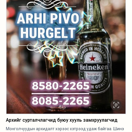
Архийг сурталчлагчид буюу хууль замхруулагчид
Монголчуудын архидалт хэрээс хэтрээд удаж байгаа. Шинэ