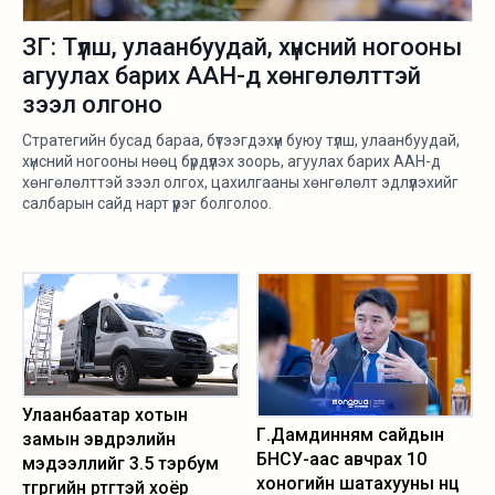
ЗГ: Түлш, улаанбуудай, хүнсний ногооны
агуулах барих ААН-д хөнгөлөлттэй
зээл олгоно
Стратегийн бусад бараа, бүтээгдэхүүн буюу түлш, улаанбуудай,
хүнсний ногооны нөөц бүрдүүлэх зоорь, агуулах барих ААН-д
хөнгөлөлттэй зээл олгох, цахилгааны хөнгөлөлт эдлүүлэхийг
салбарын сайд нарт үүрэг болголоо.
Улаанбаатар хотын
Г.Дамдинням сайдын
замын эвдрэлийн
БНСУ-аас авчрах 10
мэдээллийг 3.5 тэрбум
хоногийн шатахууны нөөц
төгрөгийн өртөгтэй хоёр