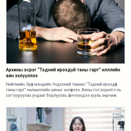
Архины эсрэг “Тэдний ирээдүй таны гарт” нөлөөллийн
аян эхлүүллээ
Нийгмийн Эрүүл мэндийн Үндэсний төвөөс “Тэдний ирээдүй
таны гарт” нөлөөллийн аяныг эхлүүллээ. Аяны гол зорилго нь
согтууруулах ундааг борлуулах, үйлчлэхдээ хууль зөрчиж
байгаа байдлыг хянах тогтолцоог бүрдүүлж, хяналтыг
сайжруулах юм.