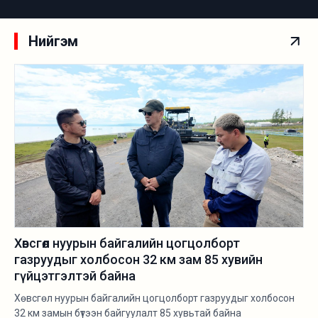
Нийгэм
Хөвсгөл нуурын байгалийн цогцолборт
газруудыг холбосон 32 км зам 85 хувийн
гүйцэтгэлтэй байна
Хөвсгөл нуурын байгалийн цогцолборт газруудыг холбосон
32 км замын бүтээн байгуулалт 85 хувьтай байна