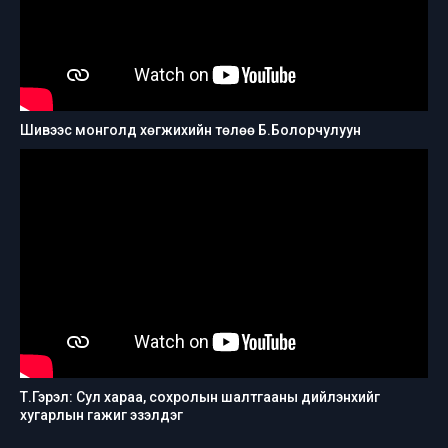
Шивээс монголд хөгжихийн төлөө Б.Болорчулуун
Т.Гэрэл: Сул хараа, сохролын шалтгааны дийлэнхийг
хугарлын гажиг эзэлдэг