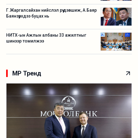
Г.Жаргалсайхан нийслэл рүү дэвшиж, А.Баяр
Баянзүрхдээ буцах нь
НИТХ-ын Ажлын албаны 33 ажилтныг
шинээр томилжээ
MP Тренд