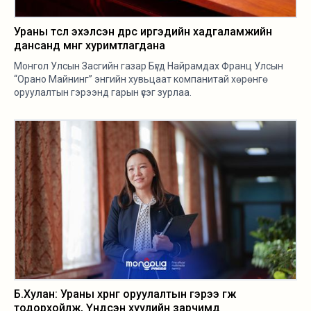
Ураны төсөл эхэлсэн өдрөөс иргэдийн хадгаламжийн
дансанд мөнгө хуримтлагдана
Монгол Улсын Засгийн газар Бүгд Найрамдах Франц Улсын
“Орано Майнинг” энгийн хувьцаат компанитай хөрөнгө
оруулалтын гэрээнд гарын үсэг зурлаа.
Б.Хулан: Ураны хөрөнгө оруулалтын гэрээ өгөөжөө
тодорхойлж, Үндсэн хуулийн зарчимд