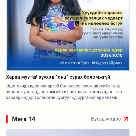
Хараа муутай хүүхэд “онц” сурах боломжгүй
Эцэг эхчүүд хүүхдээ чанартай боловсрол эзэмшүүлэхийн тулд
хичээл сурлагад нь хамгийн их анхаарал хандуулдаг. Тэр
хэрээр өндөр төлбөртэй сургуульд сургахыг эрмэлзэж
байна. Ингэж хүүхдээ “онц” сурахыг байнга шаарддаг хэрнээ
эрүүл мэнд, сурлага, амьдралынх нь чанарт хамгийн их
нөлөөлдөг нүднийх нь харааг хаячихдаг гэмтэй. Тэгвэл таны
Мега 14
Бусад мэдээ
хүүхдийг хичээлдээ сайн байх, өсөж, хөгжихөд хамгийн чухал
нь нүдний хараа юм.