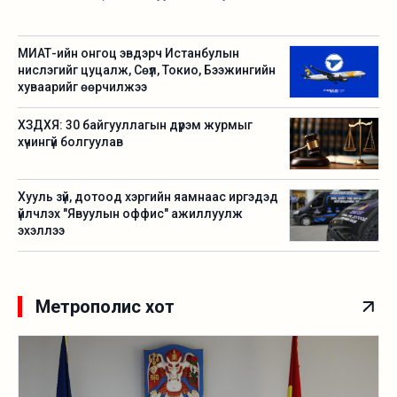
МИАТ-ийн онгоц эвдэрч Истанбулын
нислэгийг цуцалж, Сөүл, Токио, Бээжингийн
хуваарийг өөрчилжээ
ХЗДХЯ: 30 байгууллагын дүрэм журмыг
хүчингүй болгуулав
Хууль зүй, дотоод хэргийн яамнаас иргэдэд
үйлчлэх "Явуулын оффис" ажиллуулж
эхэллээ
Метрополис хот