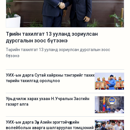
Төрийн тахилгат 13 ууланд зориулсан
дурсгалын зоос бүтээнэ
Төрийн тахилгат 13 ууланд зориулсан дурсгалын зоос
бүтээнэ
УИХ-ын дарга Сутай хайрхны тэнгэрийг тахих
төрийн тахилгад оролцлоо
Урьдчилж харах ухаан Н.Учралын Засгийн
газарт алга
УИХ-ын дарга Зүүн Азийн эрэгтэйчүүдийн
волейболын аварга шалгаруулах тэмцээний