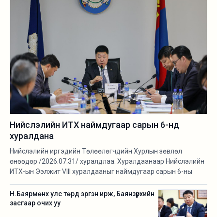
Нийслэлийн ИТХ наймдугаар сарын 6-нд
хуралдана
Нийслэлийн иргэдийн Төлөөлөгчдийн Хурлын зөвлөл
өнөөдөр /2026.07.31/ хуралдлаа. Хуралдаанаар Нийслэлийн
ИТХ-ын Ээлжит VIII хуралдааныг наймдугаар сарын 6-ны
өдөр товлож, хэлэлцэх асуудлуудтай танилцлаа.
Н.Баярмөнх улс төрд эргэн ирж, Баянзүрхийн
засгаар очих уу