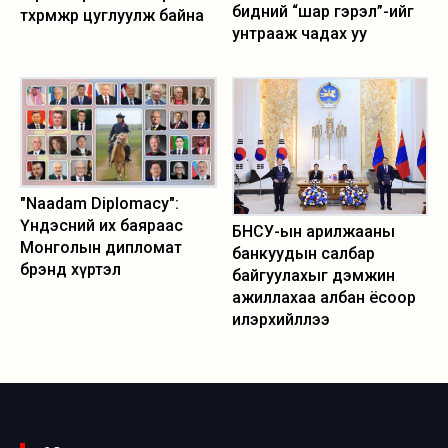
бидний “шар гэрэл”-ийг
төхөөрөмжөөр цуглуулж байна
унтрааж чадах уу
"Naadam Diplomacy":
Үндэсний их баяраас
БНСУ-ын арилжааны
Монголын дипломат
банкуудын салбар
брэнд хүртэл
байгуулахыг дэмжин
ажиллахаа албан ёсоор
илэрхийллээ