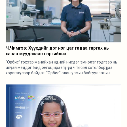
Ч.Чимгээ: Хүүхдийг өдөрт нэг цаг гадаа гаргах нь
хараа муудахаас сэргийлнэ
“Орбис” гэхээр манайхан нүдний нисдэг эмнэлэг гэдгээр нь
илүүтэй мэддэг. Бид онгоц ирээгүй үед ч төсөл хөтөлбөрүүдээ
хэрэгжүүлсээр байдаг. “Орбис” олон улсын байгууллагын
Монгол дахь салбар сүүлийн 10 жилийн турш Эрүүл мэндийн яам
болон бусад эрүүл мэндийн байгууллагатай хамтран олон
төсөл хөтөлбөр хэрэгжүүлж байна.