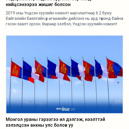
нийцсэнээрээ жишиг болсон
2019 оны Үндсэн хуулийн нэмэлт өөрчлөлтөөр 6.2 буюу
байгалийн баялгийн үр өгөөжийн дийлэнх нь ард түмэнд байна
гэсэн заалт орсон. Өөрөөр хэлбэл, Үндсэн хуулийн нэмэлт
өөрчлөлтөөс хойш хийгдэж буй анхны томоохон гэрээ гэдэг
утгаараа 6.2 буюу байгалийн баялгийн өгөөжийн дийлэнх нь
ард түмэнд байна гэсэн заалтад захирагдсан. Үүгээрээ ч
нэлээн онцлогтой гэрээ боллоо гэж харж байгаа.
Монгол ураны гэрээгээ ил дэлгэж, нээлттэй
хэлэлцсэн анхны улс болов уу