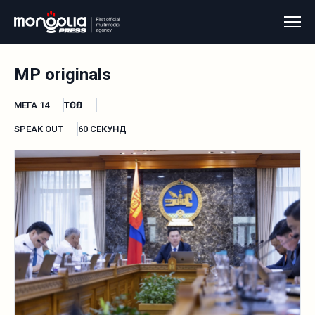
MP originals
МЕГА 14
ТӨСӨЛ
SPEAK OUT
60 СЕКУНД