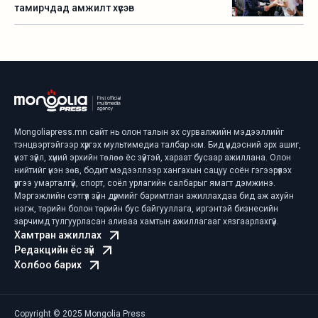
тамирчдад амжилт хүсэв
Mongoliapress.mn сайт нь олон талын эх сурвалжийн мэдээллийг
тэнцвэртэйгээр хүргэх мультимедиа талбар юм. Бид үндэсний эрх ашиг,
үнэт зүйл, хүний эрхийн төлөө ёс зүйтэй, хараат бусаар ажиллана. Олон
нийтийг үнэн зөв, бодит мэдээллээр хангахын сацуу соён гэгээрүүлэх
үүргээ умарталгүй, спорт, соёл урлагийн салбарыг ямагт дэмжинэ.
Мэргэжлийн сэтгүүл зүйн дүрмийг баримтлан ажиллахдаа бид аж ахуйн
нэгж, төрийн болон төрийн бус байгууллага, иргэнтэй бизнесийн
зарчимд тулгуурласан аливаа хамтын ажиллагааг хязгаарлахгүй.
Хамтран ажиллах
Редакцийн ёс зүй
Холбоо барих
Copyright © 2025 Mongolia Press