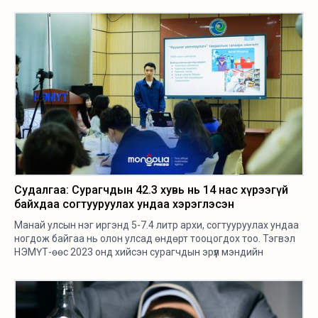
газар, бар, паб, караоке ажиллуулдаг, тэнд үйлчилгээ үзүүлдэг
бол “Ахдаа, эгчдээ, анддаа ганц шил “юм” менюнийхээ үнээр
өгчих, 10 пиво аваад явчихъя, алив зарчих” гэж гуйж шалдаг
хүмүүст зоригтойгоор татгалзаж сураарай.
Судалгаа: Сурагчдын 42.3 хувь нь 14 нас хүрээгүй
байхдаа согтууруулах ундаа хэрэглэсэн
Манай улсын нэг иргэнд 5-7.4 литр архи, согтууруулах ундаа
ногдож байгаа нь олон улсад өндөрт тооцогдох тоо. Тэгвэл
НЭМҮТ-өөс 2023 онд хийсэн сурагчдын эрүүл мэндийн
судалгаагаар хүүхдүүдийн 42.3 хувь нь 14 наснаасаа өмнө
согтууруулах ундаа хэрэглэж үзсэнээ хэлжээ.