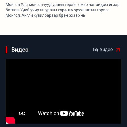
Монгол Улс, монголчууд ураны гэрээг ямар нэг айдасгүйгээр
батлав. Үүний учир нь ураны хөрөнгө оруулалтын гэрээг
Монгол, Англи хувилбараар бүрэн эхээр нь
https://d.parliament.mn/ сайтад байршуулаад буй.
Видео
Бүх видео