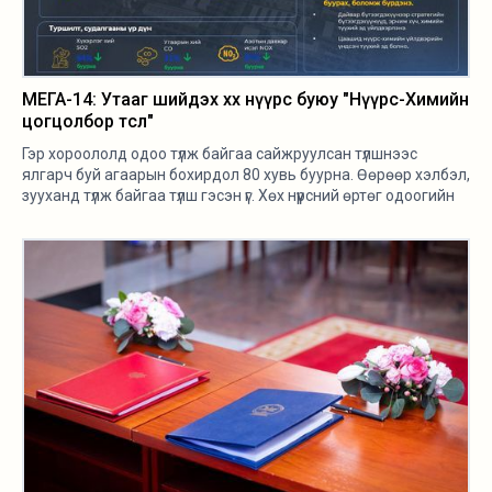
МЕГА-14: Утааг шийдэх хөх нүүрс буюу "Нүүрс-Химийн
цогцолбор төсөл"
Гэр хороололд одоо түлж байгаа сайжруулсан түлшнээс
ялгарч буй агаарын бохирдол 80 хувь буурна. Өөрөөр хэлбэл,
зууханд түлж байгаа түлш гэсэн үг. Хөх нүүрсний өртөг одоогийн
сайжруулсан түлшнээс 60 хувь хямд тусах тооцооллыг
хийсэн.