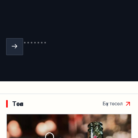
Төсөл
Бүх төсөл