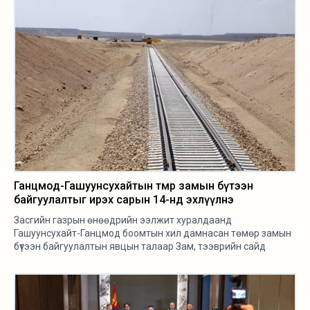
Ганцмод-Гашуунсухайтын төмөр замын бүтээн
байгуулалтыг ирэх сарын 14-нд эхлүүлнэ
Засгийн газрын өнөөдрийн ээлжит хуралдаанд
Гашуунсухайт-Ганцмод боомтын хил дамнасан төмөр замын
бүтээн байгуулалтын явцын талаар Зам, тээврийн сайд
Б.Дэлгэрсайхан Засгийн газрын гишүүдэд танилцууллаа.