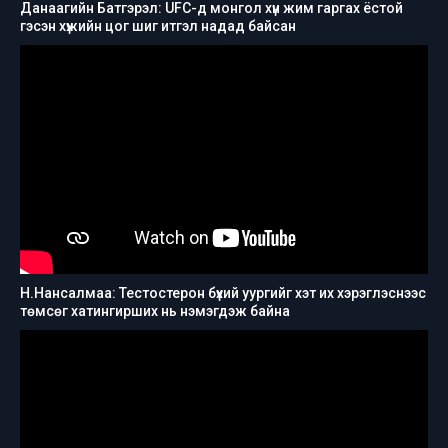
Данаагийн Батгэрэл: UFC-д монгол хүн жим гаргах ёстой
гэсэн хүжийн цог шиг итгэл надад байсан
Н.Нансалмаа: Тестостерон бүхий уургийг хэт их хэрэглэснээс
төмсөг хатингирших нь нэмэгдэж байна