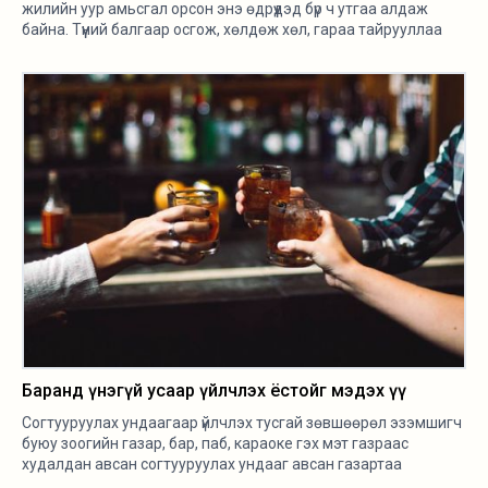
жилийн уур амьсгал орсон энэ өдрүүдэд бүр ч утгаа алдаж
байна. Түүний балгаар осгож, хөлдөж хөл, гараа тайрууллаа
гэх харамсалтай мэдээ ч эхнээсээ хөвөрч эхэлсэн. Өнөөдөр
монгол хүнд ногдох нэг жилийн архины хэрэглээ 54 литр
байгаа.
Баранд үнэгүй усаар үйлчлэх ёстойг мэдэх үү
Согтууруулах ундаагаар үйлчлэх тусгай зөвшөөрөл эзэмшигч
буюу зоогийн газар, бар, паб, караоке гэх мэт газраас
худалдан авсан согтууруулах ундааг авсан газартаа
хэрэглэж, үйлчлүүлэх ёстойг та мэдэх үү. Өөрөөр хэлбэл, зоогийн