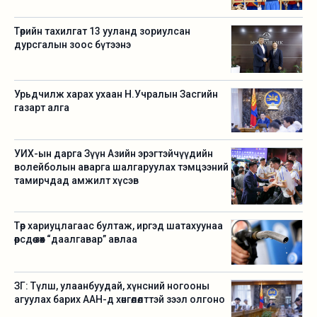
Төрийн тахилгат 13 ууланд зориулсан
дурсгалын зоос бүтээнэ
Урьдчилж харах ухаан Н.Учралын Засгийн
газарт алга
УИХ-ын дарга Зүүн Азийн эрэгтэйчүүдийн
волейболын аварга шалгаруулах тэмцээний
тамирчдад амжилт хүсэв
Төр хариуцлагаас бултаж, иргэд шатахуунаа
өөрсдөө зөөх “даалгавар” авлаа
ЗГ: Түлш, улаанбуудай, хүнсний ногооны
агуулах барих ААН-д хөнгөлөлттэй зээл олгоно