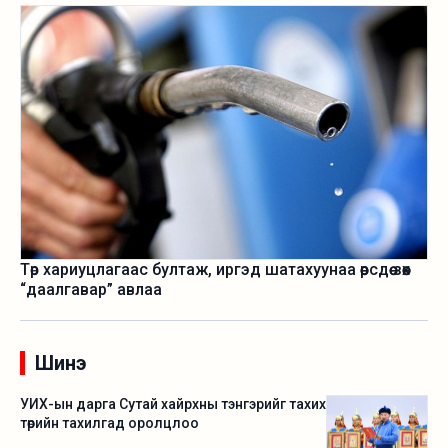
Төр хариуцлагаас бултаж, иргэд шатахуунаа өөрсдөө зөөх
“даалгавар” авлаа
Шинэ
УИХ-ын дарга Сутай хайрхны тэнгэрийг тахих
төрийн тахилгад оролцлоо