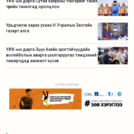
УИХ-ын дарга Сутай хайрхны тэнгэрийг тахих
төрийн тахилгад оролцлоо
Урьдчилж харах ухаан Н.Учралын Засгийн
газарт алга
УИХ-ын дарга Зүүн Азийн эрэгтэйчүүдийн
волейболын аварга шалгаруулах тэмцээний
тамирчдад амжилт хүсэв
СУРТАЛЧИЛГАА