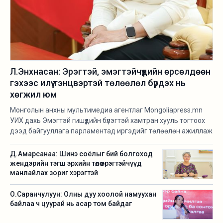
Л.Энхнасан: Эрэгтэй, эмэгтэйчүүдийн өрсөлдөөн
гэхээс илүү тэнцвэртэй төлөөлөл бүрдэх нь
хөгжил юм
Монголын анхны мультимедиа агентлаг Mongoliapress.mn
УИХ дахь Эмэгтэй гишүүдийн бүлэгтэй хамтран хууль тогтоох
дээд байгууллага парламентад иргэдийг төлөөлөн ажиллаж
буй улс төрийн нам, эвслийн төлөөлөл 32 эмэгтэй гишүүнийг
онцолж цуврал контент бэлтгэн хүргэж байгаа билээ. Эхний
Д.Амарсанаа: Шинэ соёлыг бий болгоход
зочноор ХҮН-аас УИХ-д сонгогдон ажиллаж буй Лутаагийн
жендэрийн тэгш эрхийн төлөө эрэгтэйчүүд
Энхнасанг урьж мэдлэг, туршлага, үзэл санаа, үнэт мөн
манлайлах зориг хэрэгтэй
чанарыг нь илүү ойроос таниулахыг зорилоо.
О.Саранчулуун: Олны дуу хоолой намуухан
байлаа ч цуурай нь асар том байдаг