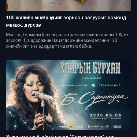
100 жилийн өмнө Өрнөдийг зорьсон залуусыг номонд
мөнхөлж, дурсав
Монгол, Германы боловсролын хамтын ажиллагааны 100, их
зохиолч Дашдоржийн Нацагдоржийн мэндэлсний 120
жилийн ойг энэ өдрүүдэд тэмдэглэж байна.
Зууны манлайгийн фенүүд “Сэхүүн салхи” дор