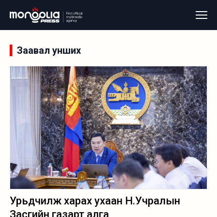
Заавал унших
Урьдчилж харах ухаан Н.Учралын
Засгийн газарт алга