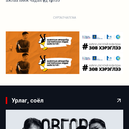
ажлаа хийж чадахгүйд хүрлээ
СУРТАЛЧИЛГАА
Урлаг, соёл