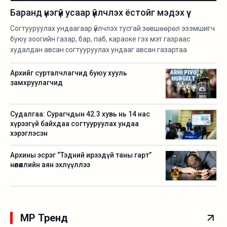
Баранд үнэгүй усаар үйлчлэх ёстойг мэдэх үү
Согтууруулах ундаагаар үйлчлэх тусгай зөвшөөрөл эзэмшигч
буюу зоогийн газар, бар, паб, караоке гэх мэт газраас
худалдан авсан согтууруулах ундааг авсан газартаа
хэрэглэж, үйлчлүүлэх ёстойг та мэдэх үү. Өөрөөр хэлбэл, зоогийн
газар, бар, паб, караоке ажиллуулдаг, тэнд үйлчилгээ үзүүлдэг
Архийг сурталчлагчид буюу хууль
бол “Ахдаа, эгчдээ, анддаа ганц шил “юм” менюнийхээ үнээр
замхруулагчид
өгчих, 10 пиво аваад явчихъя, алив зарчих” гэж гуйж шалдаг
хүмүүст зоригтойгоор татгалзаж сураарай.
Судалгаа: Сурагчдын 42.3 хувь нь 14 нас
хүрээгүй байхдаа согтууруулах ундаа
хэрэглэсэн
Архины эсрэг “Тэдний ирээдүй таны гарт”
нөлөөллийн аян эхлүүллээ
MP Тренд