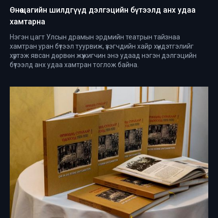
Өнөө цагийн шилдгүүд дэлгэцийн бүтээлд анх удаа
хамтарна
Нэгэн цагт Улсын драмын эрдмийн театрын тайзнаа
хамтран уран бүтээл туурвиж, үзэгчдийн хайр хүндэтгэлийг
хүртэж явсан дөрвөн жүжигчин энэ удаад нэгэн дэлгэцийн
бүтээлд анх удаа хамтран тоглож байна.