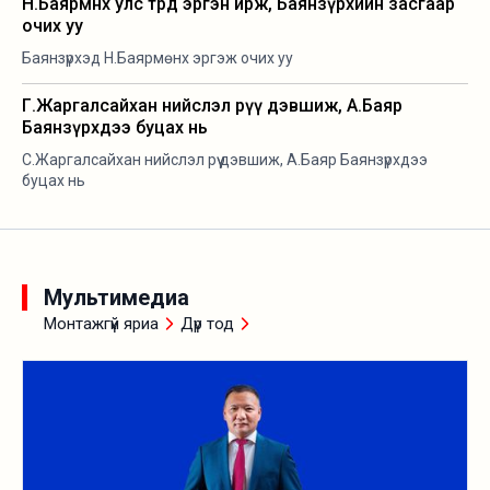
Н.Баярмөнх улс төрд эргэн ирж, Баянзүрхийн засгаар
очих уу
Баянзүрхэд Н.Баярмөнх эргэж очих уу
Г.Жаргалсайхан нийслэл рүү дэвшиж, А.Баяр
Баянзүрхдээ буцах нь
С.Жаргалсайхан нийслэл рүү дэвшиж, А.Баяр Баянзүрхдээ
буцах нь
Мультимедиа
Монтажгүй яриа
Дүр тод