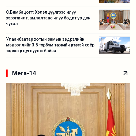
С.Бямбацогт: Хэлэлцүүлгээс илүү
хэрэгжилт, амлалтаас илүү бодит үр дүн
чухал
Улаанбаатар хотын замын эвдрэлийн
мэдээллийг 3.5 тэрбум төгрөгийн өртөгтэй хоёр
төхөөрөмжөөр цуглуулж байна
Мега-14