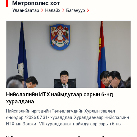
Метрополис хот
Улаанбаатар
Налайх
Багануур
Нийслэлийн ИТХ наймдугаар сарын 6-нд
хуралдана
Нийслэлийн иргэдийн Төлөөлөгчдийн Хурлын зөвлөл
өнөөдөр /2026.07.31/ хуралдлаа. Хуралдаанаар Нийслэлийн
ИТХ-ын Ээлжит VIII хуралдааныг наймдугаар сарын 6-ны
өдөр товлож, хэлэлцэх асуудлуудтай танилцлаа.