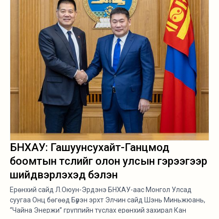
БНХАУ: Гашуунсухайт-Ганцмод
боомтын төслийг олон улсын гэрээгээр
шийдвэрлэхэд бэлэн
Ерөнхий сайд Л.Оюун-Эрдэнэ БНХАУ-аас Монгол Улсад
суугаа Онц бөгөөд Бүрэн эрхт Элчин сайд Шэнь Миньжюань,
“Чайна Энержи” группийн туслах ерөнхий захирал Кан