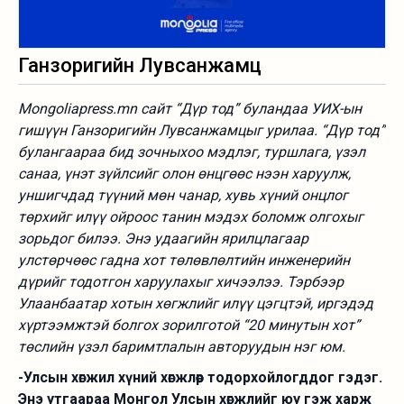
Ганзоригийн Лувсанжамц
Mongoliapress.mn сайт “Дүр тод” буландаа УИХ-ын
гишүүн Ганзоригийн Лувсанжамцыг урилаа. “Дүр тод”
булангаараа бид зочныхоо мэдлэг, туршлага, үзэл
санаа, үнэт зүйлсийг олон өнцгөөс нээн харуулж,
уншигчдад түүний мөн чанар, хувь хүний онцлог
төрхийг илүү ойроос танин мэдэх боломж олгохыг
зорьдог билээ. Энэ удаагийн ярилцлагаар
улстөрчөөс гадна хот төлөвлөлтийн инженерийн
дүрийг тодотгон харуулахыг хичээлээ. Тэрбээр
Улаанбаатар хотын хөгжлийг илүү цэгцтэй, иргэдэд
хүртээмжтэй болгох зорилготой “20 минутын хот”
төслийн үзэл баримтлалын авторуудын нэг юм.
-Улсын хөгжил хүний хөгжлөөр тодорхойлогддог гэдэг.
Энэ утгаараа Монгол Улсын хөгжлийг юу гэж харж