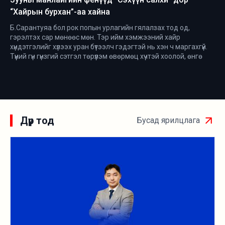
“Хайрын бурхан”-аа хайна
Б.Сарантуяа бол рок попын урлагийн гялалзах тод од,
гэрэлтэх сар мөнөөс мөн. Тэр ийм хэмжээний хайр
хүндэтгэлийг хүлээх уран бүтээлч гэдэгтэй нь хэн ч маргахгүй.
Түүний гүн гүнзгий сэтгэл төрүүлэм өвөрмөц хүчтэй хоолой, өнгө
аяс, донж шингэсэн уран бүтээлүүд нь сонсогчдыг 40 жилийн
турш хуучиршгүй шинэ мэдрэмжээр хөглөж, уярааж,
хайрлуулж, аялуулсаар иржээ. Гурван жилийн өмнөөс
төлөвлөсөн ойн тоглолтоо тэр “Урлагт 40 жил-Хайрын
бурхан” гэж нэрлэжээ.
Дүр тод
Бусад ярилцлага