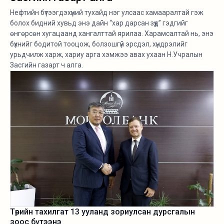
Нефтийн бүтээгдэхүүний тухайд нэг улсаас хамааралтай гэж
болох бидний хувьд энэ дайн “хар дарсан зүүд” гэдгийг
өнгөрсөн хугацаанд хангалттай ярилаа. Харамсалтай нь, энэ
бүхнийг бодитой тооцож, болзошгүй эрсдэл, хүндрэлийг
урьдчилж харж, хариу арга хэмжээ авах ухаан Н.Учралын
Засгийн газарт ч алга.
Төрийн тахилгат 13 ууланд зориулсан дурсгалын
зоос бүтээнэ