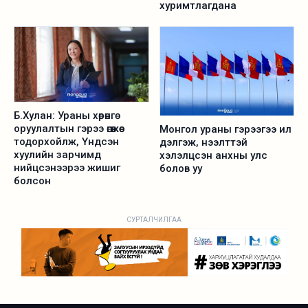
хуримтлагдана
Б.Хулан: Ураны хөрөнгө
оруулалтын гэрээ өгөөжөө
Монгол ураны гэрээгээ ил
тодорхойлж, Үндсэн
дэлгэж, нээлттэй
хуулийн зарчимд
хэлэлцсэн анхны улс
нийцсэнээрээ жишиг
болов уу
болсон
СУРТАЛЧИЛГАА