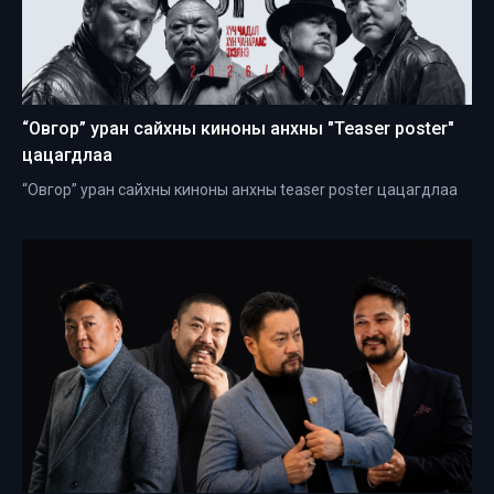
“Овгор” уран сайхны киноны анхны "Teaser poster"
цацагдлаа
“Овгор” уран сайхны киноны анхны teaser poster цацагдлаа