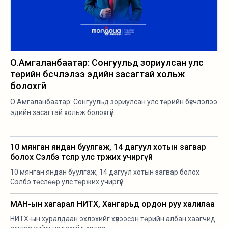
О.Амгаланбаатар: Сонгуульд зориулсан улс
төрийн бүсчлэлээ эдийн засагтай хольж
болохгүй
О.Амгаланбаатар: Сонгуульд зориулсан улс төрийн бүсчлэлээ
эдийн засагтай хольж болохгүй
10 мянган яндан буулгаж, 14 дагуул хотын загвар
болох Сэлбэ төслөөр улс төржих учиргүй
10 мянган яндан буулгаж, 14 дагуул хотын загвар болох
Сэлбэ төслөөр улс төржих учиргүй
МАН-ын хагарал НИТХ, Хангарьд ордон руу халилаа
НИТХ-ын хуралдаан эхлэхийг хүлээсэн төрийн албан хаагчид