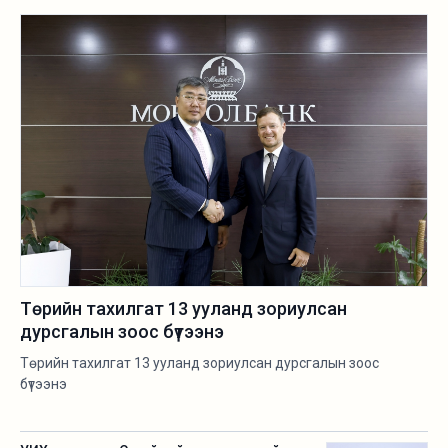
Төрийн тахилгат 13 ууланд зориулсан
дурсгалын зоос бүтээнэ
Төрийн тахилгат 13 ууланд зориулсан дурсгалын зоос
бүтээнэ