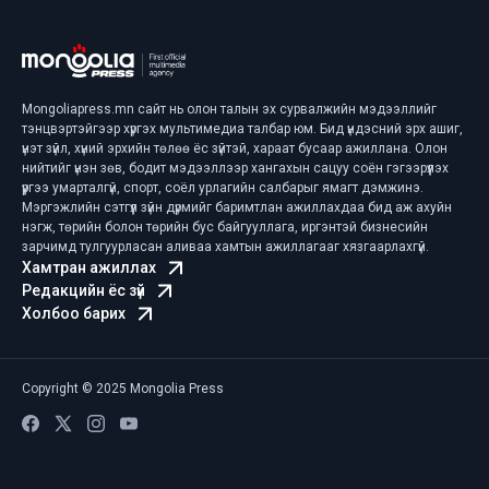
Mongoliapress.mn сайт нь олон талын эх сурвалжийн мэдээллийг
тэнцвэртэйгээр хүргэх мультимедиа талбар юм. Бид үндэсний эрх ашиг,
үнэт зүйл, хүний эрхийн төлөө ёс зүйтэй, хараат бусаар ажиллана. Олон
нийтийг үнэн зөв, бодит мэдээллээр хангахын сацуу соён гэгээрүүлэх
үүргээ умарталгүй, спорт, соёл урлагийн салбарыг ямагт дэмжинэ.
Мэргэжлийн сэтгүүл зүйн дүрмийг баримтлан ажиллахдаа бид аж ахуйн
нэгж, төрийн болон төрийн бус байгууллага, иргэнтэй бизнесийн
зарчимд тулгуурласан аливаа хамтын ажиллагааг хязгаарлахгүй.
Хамтран ажиллах
Редакцийн ёс зүй
Холбоо барих
Copyright © 2025 Mongolia Press