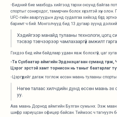
-Бидний бие махбодь хийгээд тархи оюунд байгаа пот
спортыг сонирхдог, тамирчин болох хүсэлтэй хүн олон. Гэ
UFС-гийн аваргуудын дунд судалгаа хийхэд бүгд эртнэ
баримт ч бий. Монголчууд бид 13 дугаар зуунд дэлхийг
Хэдийгээр манайд тулааны технологи, цогц си
тэсвэр тэвчээрээр чамлахааргүй амжилт гарга
Гэхдээ бид ийм байдлаар удаан явж болохгүй, цаг хуга
-Та Сүхбаатар аймгийн Эрдэнэцагаан суманд төрж, 
Цэрэг эрстэй хамт торнисон нь таныг баатарлаг түүх
-Цэргүүдийг дагаж тоглож өссөн маань тулааны спорт
Нөгөө талаас хилчдийн дунд өссөн маань эх ор
уу.
Аав маань Дорнод аймгийн Булган сумынх. Ээж маан
шифр хариуцсан офицер байсан. Тиймээс ч тагнуулч бо