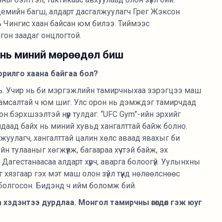
демийн багш, алдарт дасгалжуулагч Грег Жэксон
ь Чингис хаан байсан юм билээ. Тиймээс
гон заадаг онцлогтой.
 нь миний мөрөөдөл биш
рилго хаана байгаа бол?
нь. Учир нь би мэргэжлийн тамирчныхаа зэрэгцээ маш
рамсалтай ч юм шиг. Улс орон нь дэмждэг тамирчдад
лон бэрхшээлтэй нүүр тулдаг. “UFC Gym”-ийн эрхийг
лдаад байх нь миний хувьд хангалттай байж болно.
лжуулагч, хангалттай цалин хөлс аваад явахыг би
 тулааныг хөгжүүлж, багаараа хүчтэй байж, эх
 Дагестанаасаа алдарт хүрч, аварга болоогүй. Уулынхны
хязгаар гэх мэт маш олон зүйл түүнд нөлөөлснөөс
болгосон. Бидэнд ч ийм боломж бий.
та хэдэнтээ дурдлаа. Монгол тамирчны өгөгдөл гэж юуг