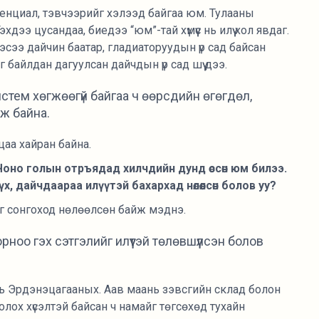
енциал, тэвчээрийг хэлээд байгаа юм. Тулааны
хдээ цусандаа, биедээ “юм”-тай хүмүүс нь илүү хол явдаг.
эсээ дайчин баатар, гладиаторуудын үр сад байсан
 байлдан дагуулсан дайчдын үр сад шүү дээ.
стем хөгжөөгүй байгаа ч өөрсдийн өгөгдөл,
ж байна.
цаа хайран байна.
Чоно голын отръядад хилчдийн дунд өссөн юм билээ.
, дайчдаараа илүүтэй бахархад нөлөөлсөн болов уу?
ыг сонгоход нөлөөлсөн байж мэднэ.
ноо гэх сэтгэлийг илүүтэй төлөвшүүлсэн болов
ь Эрдэнэцагааных. Аав маань зэвсгийн склад болон
лох хүсэлтэй байсан ч намайг төгсөхөд тухайн