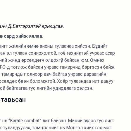
анч Д.Батгэрэлтэй ярилцлаа.
өн сард хийж яллаа.
 лигт жилийн өмнө анхны тулаанаа хийсэн. Бүгдийг
н эл тулаан сонирхолтой, гоё техниктэй учраас асар
иний жинд өрсөлдөгч олдохгүй байсан юм. Өмнөх
UFC-д тоглож байсан учраас тамирчид бэргэсэн байж
ууд тамирчдыг олноор авч байгаа учраас дараагийн
 өрсөлдөх бүрэн боломжтой. Хоёр тулаандаа илт давуу
й байгаагаа тус лигийн удирдлага хэлсэн.
л тавьсан
нь “Karate combat” лиг байсан. Миний зүгээс тус лигт
г тулалдуулах, тэмцээнийг нь Монгол хийх гэх мэт