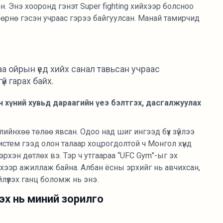
. Энэ хооронд гэнэт Super fighting хийхээр болсноо
өөрнө гэсэн учраас гэрээ байгуулсан. Манай тамирчид
а ойрын үед хийх санал тавьсан учраас
үй гарах байх.
ан хүний хувьд дараагийн үеэ бэлтгэх, дасгалжуулах
длийнхөө төлөө явсан. Одоо над шиг ингээд бүх зүйлээ
систем гээд олон талаар хоцрогдолтой ч Монгол хүнд
эрхэн дөтлөх вэ. Тэр ч утгаараа “UFC Gym”-ыг эх
лэхээр ажиллаж байна. Албан ёсны эрхийг нь авчихсан,
лүүлэх ганц боломж нь энэ.
эх нь миний зорилго