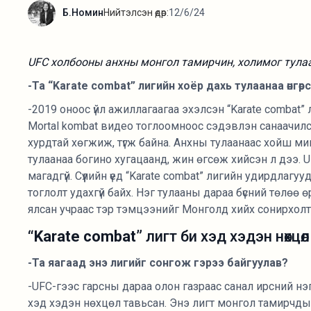
Б.Номин
Нийтэлсэн өдөр:
12/6/24
UFC холбооны анхны монгол тамирчин, холимог тула
-Та “Karate combat” лигийн хоёр дахь тулаанаа өнгөрс
-2019 оноос үйл ажиллагаагаа эхэлсэн “Karate combat”
Mortal kombat видео тоглоомноос сэдэвлэн санаачилса
хурдтай хөгжиж, түгж байна. Анхны тулаанаас хойш м
тулаанаа богино хугацаанд, жин өгсөж хийсэн л дээ. 
магадгүй. Сүүлийн үед “Karate combat” лигийн удирдлаг
тоглолт удахгүй байх. Нэг тулааны дараа бүсний төлөө
ялсан учраас тэр тэмцээнийг Монголд хийх сонирхолто
“Karate combat”
лигт би хэд хэдэн нөхцө
-Та яагаад энэ лигийг сонгож гэрээ байгуулав?
-UFC-гээс гарсны дараа олон газраас санал ирсний нэг 
хэд хэдэн нөхцөл тавьсан. Энэ лигт монгол тамирчды