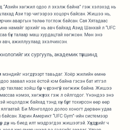
д “Азийн хөгжил одоо л эхэлж байна” гэж хэлэхэд нь
уулахад Ази тэр чигээрээ хоцорч байсан. Жишээ нь,
мирчин аваргын төлөө тоглож байсан. Сая Хятадаас
мнө намайг эрхийг нь авч байхад Азид Шанхай л “UFC
саа бүх талаар маш хурдацтай хөгжсөн. Мөн энэ
н авч, ажиллуулаад эхэлчихсэн.
нологийг их сургууль, академик түвшинд
үл мэндийг нэгдүгээрт тавьдаг. Хоёр жилийн өмнө
доо заавал нээх ёстой юм байна гэсэн бат итгэл
ар тахлаас хойш бүр ч үсрэнгүй хөгжиж байна. Жишээ
н массаа нэмэх, хөгжүүлэх гэж л ойлгодог. Үнэндээ энэ
тэй ноцолдож байхад тэнд хүн бүрт тохирсон өөр өөр
г ялгаатай. Би Монголдоо долоо хоногт дөрвөн удаа
гүй байсан. Харин Америкт “UFC Gym”-ийн системээр
үр дүн нь биед илт мэдрэгдэх жишээтэй. Хүүхдүүдийг ч
оол хүнс ямар чухал вэ гэдгийг заадаг. Үүгээр