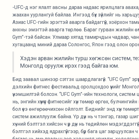
-UFC-д нэг ялалт авсны дараа надаас ярилцлага аваха
жаахан уурлангуй байлаа. Ингээд бүх зүйлийг нь харьц
Азиас UFC-гийн эрэгтэй аварга байдаггүй, хоёрхон та
анхны эмэгтэй аварга төрлөө. Бараг гурван жилийн ө
Gym”-тэй байсан. Улмаар хятад тамирчдын чадвар, чан
хугацаанд миний дараа Солонгос, Япон гээд олон оро
Хэдэн арван жилийн турш хөгжсөн систем, тех
Монголд оруулж ирэх гээд байгаа юм.
Бид заавал шинээр сэтгэх шаардлагагүй. “UFC Gym” эрү
дэлхийн фитнес фестивальд оролцохдоо үүнийг Монгол
үнэмшилтэй болсон. “UFC Gym”-ийн технологи, систем ц
нь, энгийн хүмүүс фитнесийг хүн төмөр өргөх, булчингий
бол үеэ өнгөрөөчихсөн ойлголт. Биднийг энд хүн төмөр
систем ажиллуулж байна. Үр дүн нь ч тэнгэр, газар ши
хүчний бэлтгэл хийсэн ч үр дүн нь төдийлөн мэдэгддэг
бэлтгэл хийхэд ядрахгүйгээр, бүр бага цаг зарцуулсан ч 
багаас нь амьдралын зөв хэвшилд уриалж, хөдөлгөөн, х