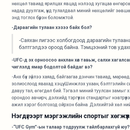
нөхцөл тавиад ярилцах явцад нэлээд хугацаа өнгөрсөн
надад дуулгаж, үүнд тулалдвал миний нөхцөлийг зөвш
энд тоглох бүрэн боломжтой.
-Дараагийн тулаан хэзээ байх бол?
-Саяхан лигээс холбогдоод дараагийн тулаана
бэлтгэлдээ ороод байна. Тэмцээний тов удахг
-UFC-д эх орноосоо анхлан хөл тавьж, салхи хагалс
чиглэлд ямар бодолтой байдаг вэ?
-Анх бүх зүйлээ хаяад, байгаагаа дэнчин тавиад, мөрөө
золиослоод явахад хэцүү. Шинжлэх ухаан, бэлтгэлийн 
давуу тал, өгөгдөл бий. Тэгвэл миний туулсан замыг х
орондоо авчирч, дэлхийд тэргүүлэх стандартыг нэвтрүү
ажил хэрэг болгоход ойрхон байна. Дэлхийтэй хөл ний
Нэгдүгээрт мэргэжлийн спортыг хөгжүүл
-“UFC Gym”-ын талаар тодруулж тайлбарлахгүй юу?