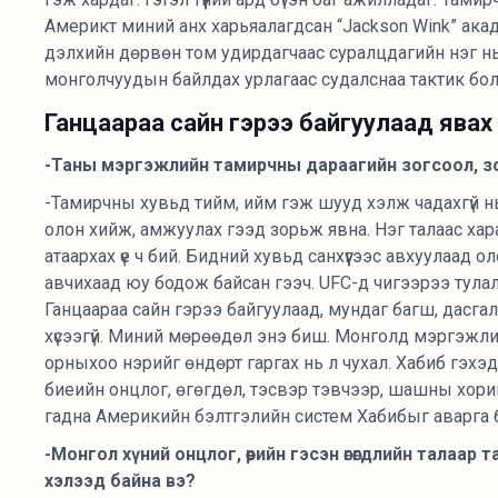
Америкт миний анх харьяалагдсан “Jackson Wink” ака
дэлхийн дөрвөн том удирдагчаас суралцдагийн нэг н
монголчуудын байлдах урлагаас судалснаа тактик бол
Ганцаараа сайн гэрээ байгуулаад явах
-Таны мэргэжлийн тамирчны дараагийн зогсоол, зо
-Тамирчны хувьд тийм, ийм гэж шууд хэлж чадахгүй 
олон хийж, амжуулах гээд зорьж явна. Нэг талаас ха
атаархах үе ч бий. Бидний хувьд санхүүгээс авхуулаад о
авчихаад юу бодож байсан гээч. UFC-д чигээрээ тула
Ганцаараа сайн гэрээ байгуулаад, мундаг багш, дасга
хүсээгүй. Миний мөрөөдөл энэ биш. Монголд мэргэжлийн
орныхоо нэрийг өндөрт гаргах нь л чухал. Хабиб гэхэд
биеийн онцлог, өгөгдөл, тэсвэр тэвчээр, шашны хориг 
гадна Америкийн бэлтгэлийн систем Хабибыг аварга 
-Монгол хүний онцлог, өөрийн гэсэн өгөгдлийн талаар 
хэлээд байна вэ?