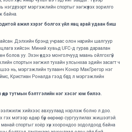
нь нэгдүгээрт мэргэжлийн спортыг хөгжүүлэх зорилго
эж байна.
 Бодитой ажил хэрэг болгох үйл явц арай удаан биш
байсан. Дэлхийн брэнд учраас олон нарийн шалгуур
рилцлага хийсэн. Миний хувьд UFC-д гурав дараалан
өн болов уу. Эхэн үедээ монголчууд маань ойлгохгүй
эжлийн спортын хөгжил тухайн улсынхаа эдийн засагт ч
Жишээ нь, мэргэжлийн тулаанч Конор МакГрегор нэг
еймс, Кристиан Роналда гээд бүгд л мэргэжлийн
 өдөр тутмын бэлтгэлийн нэг хэсэг юм билээ.
раа ээлжилж хийхээс авхуулаад нэрлэж болно л доо.
х гэх мэтээр өдөр бүр өөрөөр сургуулилах жишээтэй.
нь манай спортыг хоёр хүн хоорондоо зодолдоод байна
рчны бэлтгэл, тактикаас авхуулаад олон зүйл бий.