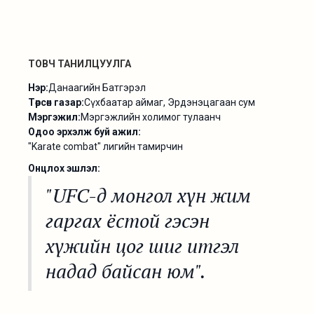
ТОВЧ ТАНИЛЦУУЛГА
Нэр:
Данаагийн Батгэрэл
Төрсөн газар:
Сүхбаатар аймаг, Эрдэнэцагаан сум
Мэргэжил:
Мэргэжлийн холимог тулаанч
Одоо эрхэлж буй ажил:
"Karate combat" лигийн тамирчин
Онцлох эшлэл:
"UFC-д монгол хүн жим
гаргах ёстой гэсэн
хүжийн цог шиг итгэл
надад байсан юм".