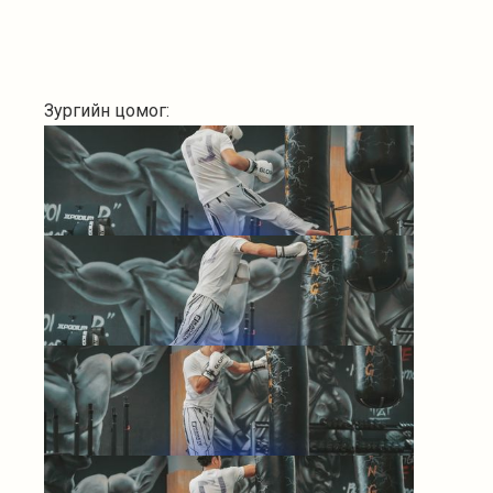
Зургийн цомог: