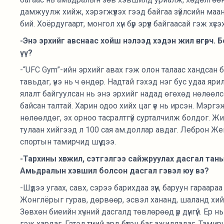
дамжуулж хийж, хэрэгжүүлэх гээд байгаа зүйлсийн маа
бий. Хоёрдугаарт, монгол хүн бүр эрүүл байгаасай гэж хүс
-Энэ эрхийг авснаас хойш нэлээд хэдэн жил өнгөрч.
үү?
-“UFC Gym”-ийн эрхийг авах гэж олон талаас хандсан 
тавьдаг, үнэ нь ч өндөр. Надтай гэхэд нэг бус удаа я
ялалт байгуулсан нь энэ эрхийг надад өгөхөд нөлөөлс
байсан талтай. Харин одоо хийх цаг үе нь ирсэн. Мэрг
нөлөөлдөг, эх орноо тасралтгүй сурталчилж болдог. 
тулаан хийгээд л 100 сая ам.доллар авдаг. Леброн Ж
спортын тамирчид шүү дээ.
-Тархины хөгжил, сэтгэлгээ сайжруулах дасгал таны
Амьдралын хэвшил болсон дасгал гэвэл юу вэ?
-Шүдээ угаах, савх, сэрээ барихдаа зүүн, баруун гараа
Жонглёрыг гурав, дөрвөөр, эсвэл хананд, шаланд хий
Зөвхөн биеийн хүчний дасгалд төвлөрөөд үр дүнгүй. Ер 
гэж хардаг. Гэтэл түүний ард бүтэн баг ажилладаг. Тами