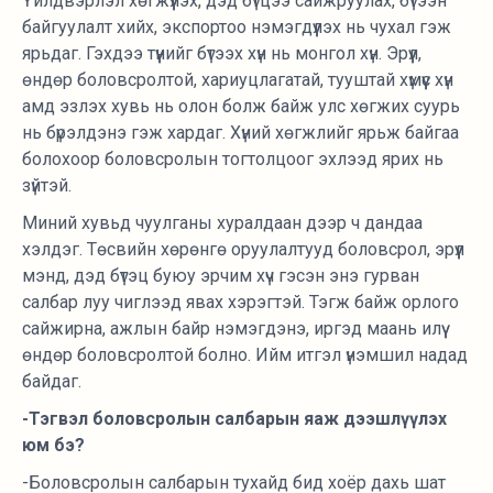
Үйлдвэрлэл хөгжүүлэх, дэд бүтцээ сайжруулах, бүтээн
байгуулалт хийх, экспортоо нэмэгдүүлэх нь чухал гэж
ярьдаг. Гэхдээ түүнийг бүтээх хүн нь монгол хүн. Эрүүл,
өндөр боловсролтой, хариуцлагатай, тууштай хүмүүс хүн
амд эзлэх хувь нь олон болж байж улс хөгжих суурь
нь бүрэлдэнэ гэж хардаг. Хүний хөгжлийг ярьж байгаа
болохоор боловсролын тогтолцоог эхлээд ярих нь
зүйтэй.
Миний хувьд чуулганы хуралдаан дээр ч дандаа
хэлдэг. Төсвийн хөрөнгө оруулалтууд боловсрол, эрүүл
мэнд, дэд бүтэц буюу эрчим хүч гэсэн энэ гурван
салбар луу чиглээд явах хэрэгтэй. Тэгж байж орлого
сайжирна, ажлын байр нэмэгдэнэ, иргэд маань илүү
өндөр боловсролтой болно. Ийм итгэл үнэмшил надад
байдаг.
-Тэгвэл боловсролын салбарын яаж дээшлүүлэх
юм бэ?
-Боловсролын салбарын тухайд бид хоёр дахь шат