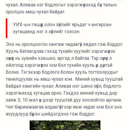
чухал. Аливаа нэг бодлогыг хэрэгжүүлэхэд бүх талын
оролцоо маш чухал байдаг.
УИХ-ын гишүүд олон зүйлийг ярьдаг ч өнгөрсөн
хугацаанд нэг л зүйлийг гээсэн.
Энэ нь оролцоогоо хангаж чадаагүй явдал гэж боддог.
Хууль батлагдлаа гэхэд тухайн хуулийг хэрэгжүүлэх
хүмүүс нь хувийн хэвшил, иргэд л байгаа. Тэр хүмүүс л
ойлгоод хэрэгжүүлэх юм бол тухайн хууль үр дүнтэй
болно. Тэгэхээр бодлого болон хууль тогтоолуудыг
танилцуулах нь маш чухал юм. Миний хувьд тууштай
байдал хамгийн чухал. Аливаа нэг шинэ зүйл, бодлого
хэрэгжихэд хугацаа орно. Гэхдээ миний хувьд дор
хаяж 5, 10 жил үүн дээр тууштай дуу хоолойгоо өргөнө.
Чиг баримжаагаа алдахгүйгээр явж чадах юм бол энэ
асуудлууд бүрэн шийдэгдэнэ гэж боддог.