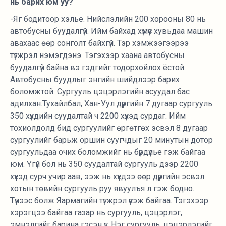
нь барих юм уу?
-Яг бодитоор хэлье. Нийслэлийн 200 хорооны 80 нь
автобусны буудалгүй. Ийм байхад хүмүүс хувьдаа машин
авахаас өөр сонголт байхгүй. Тэр хэмжээгээрээ
түгжрэл нэмэгдэнэ. Тэгэхээр хаана автобусны
буудалгүй байна вэ гэдгийг тодорхойлох ёстой.
Автобусны буудлыг энгийн шийдлээр барих
боломжтой. Сургууль цэцэрлэгийн асуудал бас
адилхан.Тухайлбал, Хан-Уул дүүргийн 7 дугаар сургууль
350 хүүхдийн суудалтай ч 2200 хүүхэд сурдаг. Ийм
тохиолдолд бид сургуулийг өргөтгөх эсвэл 8 дугаар
сургуулийг барьж оршин суугчдыг 20 минутын дотор
сургуульдаа очих боломжийг нь бүрдүүлье гэж байгаа
юм. Үгүй бол нь 350 суудалтай сургууль дээр 2200
хүүхэд сурч учир аав, ээж нь хүүхдээ өөр дүүргийн эсвэл
хотын төвийн сургууль руу явуулъя л гэж бодно.
Түүнээс болж Яармагийн түгжрэл үүсэж байгаа. Тэгэхээр
хэрэгцээ байгаа газар нь сургууль, цэцэрлэг,
эмнэлгийг барина гэсэн үг. Нэг сургууль, цэцэрлэгийг