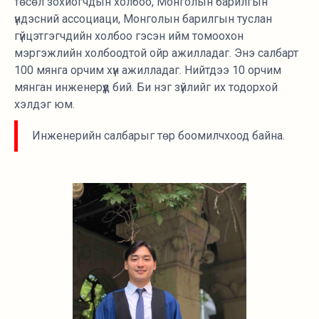
төсөл зохиогчдын холбоо, Монголын барилгын
үндэсний ассоциаци, Монголын барилгын туслан
гүйцэтгэгчдийн холбоо гэсэн ийм томоохон
мэргэжлийн холбоодтой ойр ажилладаг. Энэ салбарт
100 мянга орчим хүн ажилладаг. Нийтдээ 10 орчим
мянган инженерүүд бий. Би нэг зүйлийг их тодорхой
хэлдэг юм.
Инженерийн салбарыг төр боомилчхоод байна.