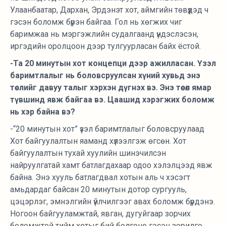
Улаанбаатар, Дархан, Эрдэнэт хот, аймгийн төвүүдэд ч
гэсэн боломж бүрэн байгаа. Гол нь хөгжих чиг
баримжаа нь мэргэжлийн судалгаанд үндэслэсэн,
иргэдийн оролцоон дээр тулгуурласан байх ёстой.
-Та 20 минутын хот концепци дээр ажилласан. Үзэл
баримтлалыг нь боловсруулсан хүний хувьд энэ
төслийг давуу талыг хэрхэн дүгнэх вэ. Энэ төсөл ямар
түвшинд явж байгаа вэ. Цаашид хэрэгжих боломж
нь хэр байна вэ?
-“20 минутын хот” үзэл баримтлалыг боловсруулаад
Хот байгуулалтын яаманд хүлээлгэж өгсөн. Хот
байгуулалтын тухай хуулийн шинэчилсэн
найруулгатай хамт батлагдахаар одоо хэлэлцээд явж
байна. Энэ хууль батлагдвал хотын аль ч хэсэгт
амьдардаг байсан 20 минутын дотор сургууль,
цэцэрлэг, эмнэлгийн үйлчилгээг авах боломж бүрдэнэ.
Ногоон байгууламжтай, явган, дугуйгаар зорчих
боломжтой тийм хотыг бий болгоно гэсэн зорилго,