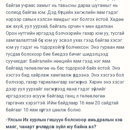
байгаа учраас замыг нь тавьсны дараа шугамыг нь
солиод байгаа юм. Дэд бүтцийн хөгжлийн яам гэдэг
нэрээр саяын хэлсэн яамдыг нэг болгох ёстой. Хөдөө
аж ахуй, уул уурхай, байгаль орчин ч мөн адилхан.
Орон нутгийн иргэдэд бэлчээрийн газар юм уу, тусгай
хамгаалалттай бүс юм уу эсвэл ухах гээд байгаа хэсэг
юм уу гэдэг нь тодорхойгүй болчихсон. Энэ гурван яам
тусдаа болохоор бие биедээ бичиг шидэлцээд
суучихдаг. Байгалийн нөөцийн яам гээд нэг яам
байгаад төлөвлөгөө нь бас тодорхой байх ёстой. Энэ
хэсгээ бид хайрлаж хамгаалж үлдээнэ. Энэ хэсгээ бол
бэлчээр, газар тариалангаар хөгжүүлнэ. Харин энэ хэсэг
дээр уул уурхайг хөгжүүлээд явна гэдэг зүйлийг
иргэдээсээ асууж байгаад ганц л төлөвлөгөө
гаргачих хэрэгтэй. Ийм байдлаар 16 яам 20 сайдтай
байгааг 10 яам хүртэл цөөлж болно.
-Улсын Их хурлын гишүүн болсноор амьдралын хэв
маяг, чанарт өөрчлөгдсөн зүйл юу байна вэ?