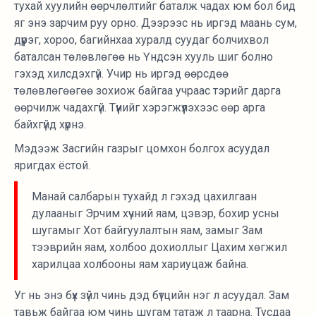
тухай хуулийн өөрчлөлтийг баталж чадах юм бол бид
яг энэ зарчим руу орно. Дээрээс нь иргэд маань сум,
дүүрэг, хороо, багийнхаа хуралд суудаг болчихвол
баталсан төлөвлөгөө нь Үндсэн хууль шиг болно
гэхэд хилсдэхгүй. Учир нь иргэд өөрсдөө
төлөвлөгөөгөө зохиож байгаа учраас тэрийг дарга
өөрчилж чадахгүй. Түүнийг хэрэгжүүлэхээс өөр арга
байхгүйд хүрнэ.
Мэдээж Засгийн газрыг цомхон болгох асуудал
яригдах ёстой.
Манай салбарын тухайд л гэхэд цахилгаан
дулааныг Эрчим хүчний яам, цэвэр, бохир усны
шугамыг Хот байгуулалтын яам, замыг Зам
тээврийн яам, холбоо дохиоллыг Цахим хөгжил
харилцаа холбооны яам хариуцаж байна.
Уг нь энэ бүх зүйл чинь дэд бүтцийн нэг л асуудал. Зам
тавьж байгаа юм чинь шугам татаж л таарна. Тусдаа