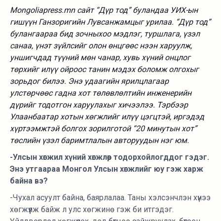
Mongoliapress.mn сайт “Дүр тод” буландаа УИХ-ын
гишүүн Ганзоригийн Лувсанжамцыг урилаа. “Дүр тод”
булангаараа бид зочныхоо мэдлэг, туршлага, үзэл
санаа, үнэт зүйлсийг олон өнцгөөс нээн харуулж,
уншигчдад түүний мөн чанар, хувь хүний онцлог
төрхийг илүү ойроос танин мэдэх боломж олгохыг
зорьдог билээ. Энэ удаагийн ярилцлагаар
улстөрчөөс гадна хот төлөвлөлтийн инженерийн
дүрийг тодотгон харуулахыг хичээлээ. Тэрбээр
Улаанбаатар хотын хөгжлийг илүү цэгцтэй, иргэдэд
хүртээмжтэй болгох зорилготой “20 минутын хот”
төслийн үзэл баримтлалын авторуудын нэг юм.
-Улсын хөгжил хүний хөгжлөөр тодорхойлогддог гэдэг.
Энэ утгаараа Монгол Улсын хөгжлийг юу гэж харж
байна вэ?
-Чухал асуулт байна, баярлалаа. Таны хэлсэнчлэн хүнээ
хөгжүүлж байж л улс хөгжинө гэж би итгэдэг.