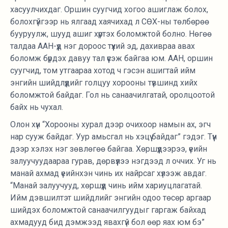
хасуулчихдаг. Оршин суугчид хогоо ашиглаж болох,
болохгүйгээр нь ялгаад хаячихад л СӨХ-ны төлбөрөө
бууруулж, шууд ашиг хүртэх боломжтой болно. Нөгөө
талдаа ААН-үүд нэг дороос түүхий эд, дахивраа авах
боломж бүрдэх давуу тал үүсэж байгаа юм. ААН, оршин
суугчид, том утгаараа хотод ч гэсэн ашигтай ийм
энгийн шийдлүүдийг голцуу хорооны түвшинд хийх
боломжтой байдаг. Гол нь санаачилгатай, оролцоотой
байх нь чухал.
Олон хүн “Хорооны хурал дээр очихоор намын ах, эгч
нар сууж байдаг. Уур амьсгал нь хэцүү байдаг” гэдэг. Түүн
дээр хэлэх нэг зөвлөгөө байгаа. Хөршүүдээрээ, үеийн
залуучуудаараа гурав, дөрвүүлээ нэгдээд л оччих. Уг нь
манай ахмад үеийнхэн чинь их найрсаг хүлээж авдаг.
“Манай залуучууд, хөршүүд чинь ийм хариуцлагатай.
Ийм дэвшилтэт шийдлийг энгийн одоо төсөр аргаар
шийдэх боломжтой санаачилгуудыг гаргаж байхад
ахмадууд бид дэмжээд явахгүй бол өөр яах юм бэ”