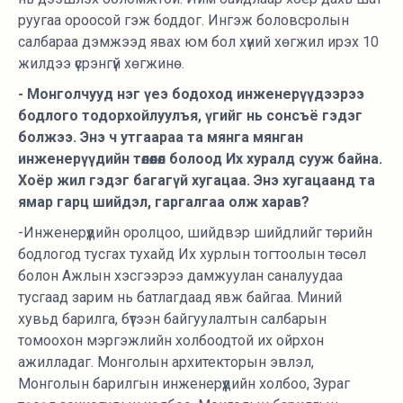
руугаа ороосой гэж боддог. Ингэж боловсролын
салбараа дэмжээд явах юм бол хүний хөгжил ирэх 10
жилдээ үсрэнгүй хөгжинө.
- Монголчууд нэг үеэ бодоход инженерүүдээрээ
бодлого тодорхойлуулъя, үгийг нь сонсъё гэдэг
болжээ. Энэ ч утгаараа та мянга мянган
инженерүүдийн төлөөлөл болоод Их хуралд сууж байна.
Хоёр жил гэдэг багагүй хугацаа. Энэ хугацаанд та
ямар гарц шийдэл, гаргалгаа олж харав?
-Инженерүүдийн оролцоо, шийдвэр шийдлийг төрийн
бодлогод тусгах тухайд Их хурлын тогтоолын төсөл
болон Ажлын хэсгээрээ дамжуулан саналуудаа
тусгаад зарим нь батлагдаад явж байгаа. Миний
хувьд барилга, бүтээн байгуулалтын салбарын
томоохон мэргэжлийн холбоодтой их ойрхон
ажилладаг. Монголын архитекторын эвлэл,
Монголын барилгын инженерүүдийн холбоо, Зураг