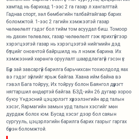
хамтад нь барихад 1-ээс 2 га газар л хангалттай.
Гаднаа спорт, хөл бөмбөгийн талбайтайгаар барих
боломжтой. 1-ээс 2 гагийн хэмжээтэй газар
чөлөөлөлт гэдэг бол тийм том асуудал биш. Томоор
нь дахин төлөвлөх, газар чөлөөлөлт гэж ярихгүйгээр
хэрэгцээтэй газар нь хэрэгцээтэй нийгмийн дэд
бүтцийг оновчтой байршилд нь л нэмж барина. Их
хэмжээний хөрөнгө оруулалт шаардлагагүй гэсэн үг.
Бүр зай завсаргүй барилга барьчихсан тохиолдолд яах
вэ гэдэг зүйлийг ярьж байгаа. Хаана ийм байна вэ
гэвэл Бага тойруу, Их тойруу болон Баянгол дүүрэгт
нягтаршил өндөртэй байгаа. БЗД-ийн 26 дугаар хороо
буюу Үндэсний цэцэрлэгт хүрээлэнгийн ард талын
хэсэг, Яармагийн замын урд талын хэсгийг мөн
дурдаж болох юм. Бусад хэсэг дээр бол саяын
сургууль, цэцэрлэгийн барилга барих газрыг гаргах
бүрэн боломжтой.