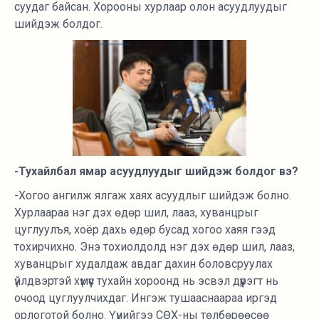
суудаг байсан. Хорооны хурлаар олон асуудлуудыг
шийдэж болдог.
-Тухайлбал ямар асуудлуудыг шийдэж болдог вэ?
-Хогоо ангилж ялгаж хаях асуудлыг шийдэж болно.
Хурлаараа нэг дэх өдөр шил, лааз, хуванцрыг
цуглуулъя, хоёр дахь өдөр бусад хогоо хаяя гээд
тохирчихно. Энэ тохиолдолд нэг дэх өдөр шил, лааз,
хуванцрыг худалдаж авдаг дахин боловсруулах
үйлдвэртэй хүмүүс тухайн хороонд нь эсвэл дүүрэгт нь
очоод цуглуулчихдаг. Ингэж тушааснаараа иргэд
орлоготой болно. Үүнийгээ СӨХ-ны төлбөрөөсөө