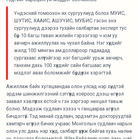
Үндэсний томоохон их сургуулиуд болох МУИС,
ШУТИС, ХААИС, АШУҮИС, МУБИС гэсэн энэ
сургуулиуд дээрээ тухайн салбартаа эксперт тус
бүр 10 багш таван жилийн гэрээгээр ч юм уу
авчирч ажиллуулах нь чухал байна. Нэг хүүхдийг
жилд 100 мянган ам.доллароор гадаадад
сургахаас илүүтэйгээр нэг багшийг урьж авчирч,
танхим дахь 100 хүүхдийг сайн багшаас илүү
мэдлэг авах боломжийг бүрдүүлэх хэрэгтэй.
Ажиллаж байх хугацаандаа олон улсад нэр хүндтэй
эрдэм шинжилгээний сэтгүүлд хоёроос дээш өгүүлэл
заавал хэвлүүлэх ёстой ч гэх зэргээр нөхцөл тавьж
болно. Мэдээж судлаач хэзээ ч ганцаараа өгүүлэл
бичдэггүй. Тэд манай судлаач, эрдэмтэн докторуудтай
хамтарч өгүүлэл бичих учраас Монголын судлаач нарын
олон улс дахь нэр хүнд, салбарт үзүүлж байгаа хувь нөлөө
нь дээшлэх боломжтой. Ийм байдлаар хоёр дахь шат