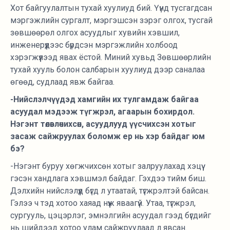
Хот байгуулалтын тухай хуулиуд бий. Үүнд тусгагдсан
мэргэжлийн сургалт, мэргэшсэн зэрэг олгох, тусгай
зөвшөөрөл олгох асуудлыг хувийн хэвшил,
инженерүүдээс бүрдсэн мэргэжлийн холбоод
хэрэгжүүлээд явах ёстой. Миний хувьд Зөвшөөрлийн
тухай хууль болон салбарын хуулиуд дээр саналаа
өгөөд, судлаад явж байгаа.
-Нийслэлчүүдэд хамгийн их тулгамдаж байгаа
асуудал мэдээж түгжрэл, агаарын бохирдол.
Нэгэнт төлөвлөчихсөн, асуудлууд үүсчихсэн хотыг
засаж сайжруулах боломж ер нь хэр байдаг юм
бэ?
-Нэгэнт буруу хөгжчихсөн хотыг залруулахад хэцүү
гэсэн хандлага хэвшмэл байдаг. Гэхдээ тийм биш.
Дэлхийн нийслэлүүд бүгд л утаатай, түгжрэлтэй байсан.
Гэлээ ч тэд хотоо хаяад нүүж яваагүй. Утаа, түгжрэл,
сургууль, цэцэрлэг, эмнэлгийн асуудал гээд бүгдийг
нь шийдээд хотоо улам сайжруулаад л явсан.