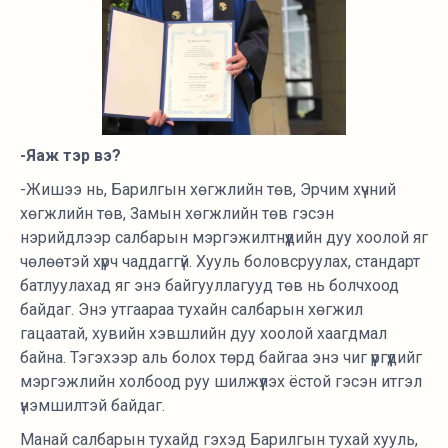
-Яаж тэр вэ?
-Жишээ нь, Барилгын хөгжлийн төв, Эрчим хүчний
хөгжлийн төв, Замын хөгжлийн төв гэсэн
нэрийдлээр салбарын мэргэжилтнүүдийн дуу хоолой яг
чөлөөтэй хүрч чаддаггүй. Хууль боловсруулах, стандарт
батлуулахад яг энэ байгууллагууд төв нь болчхоод
байдаг. Энэ утгаараа тухайн салбарын хөгжил
гацаатай, хувийн хэвшлийн дуу хоолой хаагдмал
байна. Тэгэхээр аль болох төрд байгаа энэ чиг үүргүүдийг
мэргэжлийн холбоод руу шилжүүлэх ёстой гэсэн итгэл
үнэмшилтэй байдаг.
Манай салбарын тухайд гэхэд Барилгын тухай хууль,