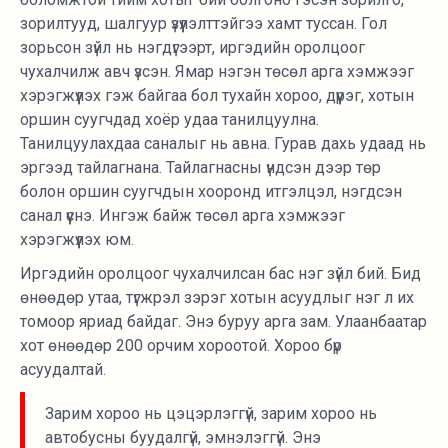
зорилтууд, шалгуур үзүүлэлттэйгээ хамт туссан. Гол
зорьсон зүйл нь нэгдүгээрт, иргэдийн оролцоог
чухалчилж авч үзсэн. Ямар нэгэн төсөл арга хэмжээг
хэрэгжүүлэх гэж байгаа бол тухайн хороо, дүүрэг, хотын
оршин суугчдад хоёр удаа танилцуулна.
Танилцуулахдаа саналыг нь авна. Гурав дахь удаад нь
эргээд тайлагнана. Тайлагнасны үндсэн дээр төр
болон оршин суугчдын хооронд итгэлцэл, нэгдсэн
санал үүснэ. Ингэж байж төсөл арга хэмжээг
хэрэгжүүлэх юм.
Иргэдийн оролцоог чухалчилсан бас нэг зүйл бий. Бид
өнөөдөр утаа, түгжрэл зэрэг хотын асуудлыг нэг л их
томоор яриад байдаг. Энэ буруу арга зам. Улаанбаатар
хот өнөөдөр 200 орчим хороотой. Хороо бүр
асуудалтай.
Зарим хороо нь цэцэрлэггүй, зарим хороо нь
автобусны буудалгүй, эмнэлэггүй. Энэ