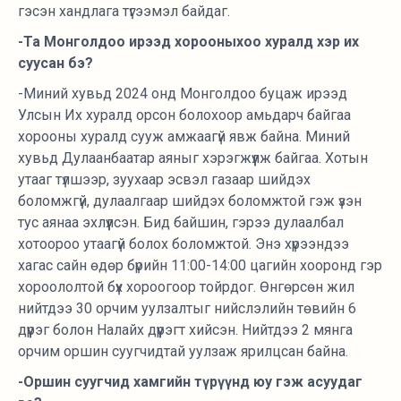
гэсэн хандлага түгээмэл байдаг.
-Та Монголдоо ирээд хорооныхоо хуралд хэр их
суусан бэ?
-Миний хувьд 2024 онд Монголдоо буцаж ирээд
Улсын Их хуралд орсон болохоор амьдарч байгаа
хорооны хуралд сууж амжаагүй явж байна. Миний
хувьд Дулаанбаатар аяныг хэрэгжүүлж байгаа. Хотын
утааг түлшээр, зуухаар эсвэл газаар шийдэх
боломжгүй, дулаалгаар шийдэх боломжтой гэж үзэн
тус аянаа эхлүүлсэн. Бид байшин, гэрээ дулаалбал
хотоороо утаагүй болох боломжтой. Энэ хүрээндээ
хагас сайн өдөр бүрийн 11:00-14:00 цагийн хооронд гэр
хороололтой бүх хороогоор тойрдог. Өнгөрсөн жил
нийтдээ 30 орчим уулзалтыг нийслэлийн төвийн 6
дүүрэг болон Налайх дүүрэгт хийсэн. Нийтдээ 2 мянга
орчим оршин суугчидтай уулзаж ярилцсан байна.
-Оршин суугчид хамгийн түрүүнд юу гэж асуудаг