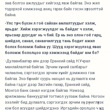
зөв болгох ажлуудыг хийгээд явж байгаа. Энэ жил
тодорхой хэмжээнд ахиц гарах байх гэсэн хүлээлттэй
байна.
-Улс төрч бүхэн л гоё сайхан амлалтуудыг хэлж,
ярьдаг. Хийж хэрэгжүүлдэг нь байдаг ч хэлж,
ярьсаар дуусдаг нь ч бий. Ер нь энэ олон гоё гарц,
шийдэл, санал, санаачилгууд тань бодит ажил
болох боломж байна уу. Шууд хэрэгжүүлээд явах
боломж бололцоо хэр хэмжээнд байдаг юм бэ?
-Дулаанбаатар аян дээр Ерөнхий сайд Н.Учрал
манлайлалтай байгаа. Эрчим хүчний салбарыг
чөлөөлнө, сэргээгдэх эрчим хүчийг дэмжинэ гэж
байгаа. Энэ бүхнийг суурь нөхцөл нь дулаалга юм
байна гэдэг дээр Засгийн газар, Ерөнхий сайд,
Монгол банк санал нэгдэж байгаа. Нэмээд
арилжааны банкуудтай тогтмол уулзаж байна. Ногоон
зээлийг бид дулаалга, сэргээгдэх эрчим хүч рүү чиглүүлэх
юм бол асуудал шийдэгдэнэ. Иргэдийн оролцоо ч үүнд