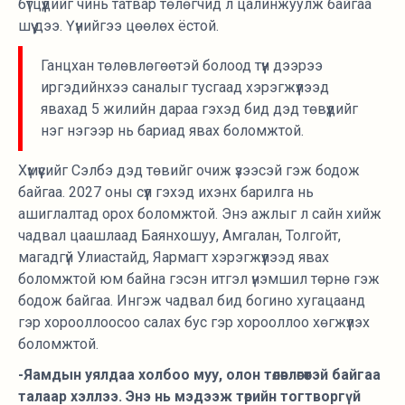
бүтцүүдийг чинь татвар төлөгчид л цалинжуулж байгаа
шүү дээ. Үүнийгээ цөөлөх ёстой.
Ганцхан төлөвлөгөөтэй болоод түүн дээрээ
иргэдийнхээ саналыг тусгаад хэрэгжүүлээд
явахад 5 жилийн дараа гэхэд бид дэд төвүүдийг
нэг нэгээр нь бариад явах боломжтой.
Хүмүүсийг Сэлбэ дэд төвийг очиж үзээсэй гэж бодож
байгаа. 2027 оны сүүл гэхэд ихэнх барилга нь
ашиглалтад орох боломжтой. Энэ ажлыг л сайн хийж
чадвал цаашлаад Баянхошуу, Амгалан, Толгойт,
магадгүй Улиастайд, Яармагт хэрэгжүүлээд явах
боломжтой юм байна гэсэн итгэл үнэмшил төрнө гэж
бодож байгаа. Ингэж чадвал бид богино хугацаанд
гэр хорооллоосоо салах бус гэр хорооллоо хөгжүүлэх
боломжтой.
-Яамдын уялдаа холбоо муу, олон төлөвлөгөөтэй байгаа
талаар хэллээ. Энэ нь мэдээж төрийн тогтворгүй