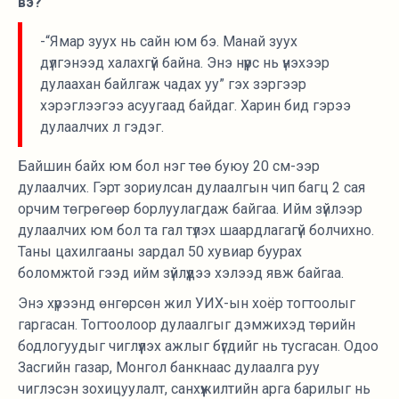
вэ?
-“Ямар зуух нь сайн юм бэ. Манай зуух
дүлгэнээд халахгүй байна. Энэ нүүрс нь үнэхээр
дулаахан байлгаж чадах уу” гэх зэргээр
хэрэглээгээ асуугаад байдаг. Харин бид гэрээ
дулаалчих л гэдэг.
Байшин байх юм бол нэг төө буюу 20 см-ээр
дулаалчих. Гэрт зориулсан дулаалгын чип багц 2 сая
орчим төгрөгөөр борлуулагдаж байгаа. Ийм зүйлээр
дулаалчих юм бол та гал түлэх шаардлагагүй болчихно.
Таны цахилгааны зардал 50 хувиар буурах
боломжтой гээд ийм зүйлүүдээ хэлээд явж байгаа.
Энэ хүрээнд өнгөрсөн жил УИХ-ын хоёр тогтоолыг
гаргасан. Тогтоолоор дулаалгыг дэмжихэд төрийн
бодлогуудыг чиглүүлэх ажлыг бүгдийг нь тусгасан. Одоо
Засгийн газар, Монгол банкнаас дулаалга руу
чиглэсэн зохицуулалт, санхүүжилтийн арга барилыг нь