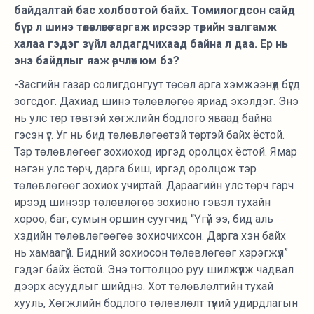
байдалтай бас холбоотой байх. Томилогдсон сайд
бүр л шинэ төлөвлөгөө гаргаж ирсээр төрийн залгамж
халаа гэдэг зүйл алдагдчихаад байна л даа. Ер нь
энэ байдлыг яаж өөрчлөх юм бэ?
-Засгийн газар солигдонгуут төсөл арга хэмжээнүүд бүгд
зогсдог. Дахиад шинэ төлөвлөгөө яриад эхэлдэг. Энэ
нь улс төр төвтэй хөгжлийн бодлого яваад байна
гэсэн үг. Уг нь бид төлөвлөгөөтэй төртэй байх ёстой.
Тэр төлөвлөгөөг зохиоход иргэд оролцох ёстой. Ямар
нэгэн улс төрч, дарга биш, иргэд оролцож тэр
төлөвлөгөөг зохиох учиртай. Дараагийн улс төрч гарч
ирээд шинээр төлөвлөгөө зохионо гэвэл тухайн
хороо, баг, сумын оршин суугчид “Үгүй ээ, бид аль
хэдийн төлөвлөгөөгөө зохиочихсон. Дарга хэн байх
нь хамаагүй. Бидний зохиосон төлөвлөгөөг хэрэгжүүл”
гэдэг байх ёстой. Энэ тогтолцоо руу шилжүүлж чадвал
дээрх асуудлыг шийднэ. Хот төлөвлөлтийн тухай
хууль, Хөгжлийн бодлого төлөвлөлт түүний удирдлагын