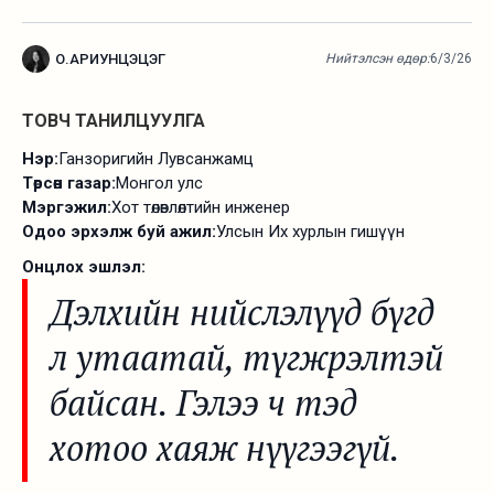
О.АРИУНЦЭЦЭГ
Нийтэлсэн өдөр:
6/3/26
ТОВЧ ТАНИЛЦУУЛГА
Нэр:
Ганзоригийн Лувсанжамц
Төрсөн газар:
Монгол улс
Мэргэжил:
Хот төлөвлөлтийн инженер
Одоо эрхэлж буй ажил:
Улсын Их хурлын гишүүн
Онцлох эшлэл:
Дэлхийн нийслэлүүд бүгд
л утаатай, түгжрэлтэй
байсан. Гэлээ ч тэд
хотоо хаяж нүүгээгүй.