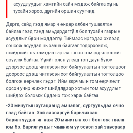
асуудлуудыг хамгийн сайн мэдэж байгаа хүн нь
тухайн хороо, дүүргийн оршин суугчид.
Дарга, сайд гээд ямар ч өндөр албан тушаалтан
байлаа гээд тэнд амьдардаггүй л бол тухайн газрын
асуудлыг бүрэн мэддэггүй. Тиймээс иргэдээ эхлээд
сонсож асуудал нь хаана байгааг тодорхойлж,
шийдлийг нь хамтдаа гаргая гэсэн том өөрчлөлтийг
оруулж байгаа. Үүнийг олон улсад топ даун буюу
дээрээс доош чиглэсэн хот байгуулалтын тогтолцоог
доороос дээш чиглэсэн хот байгуулалтын тогтолцоо
болгож өөрчлөх гэдэг. Ийм зарчмын том өөрчлөлт
орсон учир жижиг шийдлүүдээр хотын том асуудлыг
шийдэх боломж бүрдэнэ гэж харж байгаа.
-20 минутын хугацаанд эмнэлэг, сургуульдаа очно
гээд байгаа. Зай завсаргүй барьчихсан
барилгуудыг яг яаж 20 минутын хот болгож төлөвлөх
юм бэ. Барилгуудыг чөлөөлөх юм уу эсвэл зай завсраар