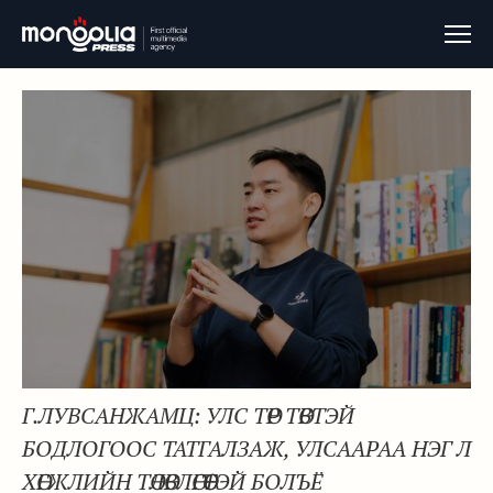
Г.ЛУВСАНЖАМЦ: УЛС ТӨР ТӨВТЭЙ
БОДЛОГООС ТАТГАЛЗАЖ, УЛСААРАА НЭГ Л
ХӨГЖЛИЙН ТӨЛӨВЛӨГӨӨТЭЙ БОЛЪЁ