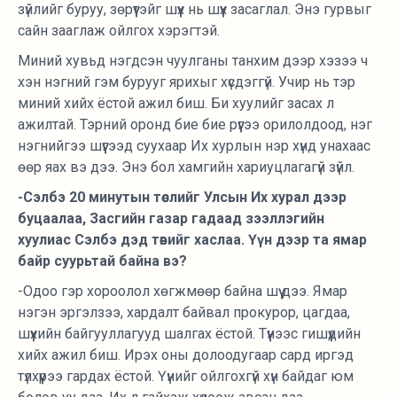
зүйлийг буруу, зөрүүтэйг шүүх нь шүүх засаглал. Энэ гурвыг
сайн зааглаж ойлгох хэрэгтэй.
Миний хувьд нэгдсэн чуулганы танхим дээр хэзээ ч
хэн нэгний гэм бурууг ярихыг хүсдэггүй. Учир нь тэр
миний хийх ёстой ажил биш. Би хуулийг засах л
ажилтай. Тэрний оронд бие бие рүүгээ орилолдоод, нэг
нэгнийгээ шүүгээд суухаар Их хурлын нэр хүнд унахаас
өөр яах вэ дээ. Энэ бол хамгийн хариуцлагагүй зүйл.
-Сэлбэ 20 минутын төслийг Улсын Их хурал дээр
буцаалаа, Засгийн газар гадаад зээллэгийн
хуулиас Сэлбэ дэд төвийг хаслаа. Үүн дээр та ямар
байр суурьтай байна вэ?
-Одоо гэр хороолол хөгжмөөр байна шүү дээ. Ямар
нэгэн эргэлзээ, хардалт байвал прокурор, цагдаа,
шүүхийн байгууллагууд шалгах ёстой. Түүнээс гишүүдийн
хийх ажил биш. Ирэх оны долоодугаар сард иргэд
түлхүүрээ гардах ёстой. Үүнийг ойлгохгүй хүн байдаг юм