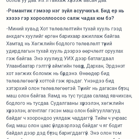
болов уу даа. Их л гайхаж хүлээж авсан даа.
-Романтик гэмээр нэг зүйл асуучихъя. Бид ер нь
хэзээ гэр хорооллоосоо салж чадах юм бэ?
-Миний хувьд Хот төлөвлөлтийн тухай хууль гээд
анхдагч хуулийг өргөн барихаар ажиллаж байгаа.
Хамтад нь Хөгжлийн бодлого төлөвлөлт түүний
удирдлагын тухай хууль дээрээ өөрчлөлт оруулах
гэж байгаа. Энэ хуулиуд УИХ дээр батлагдвал
Улаанбаатар гэлтгүй аймгийн төвүүд, Дархан, Эрдэнэт
хот хөгжих боломж нь бүрдэнэ. Өнөөдөр бид
төлөвлөгөөгүй хоттой гэж ярьдаг. Үнэндээ бид
хэтэрхий олон төлөвлөгөөтэй. Түүнийг нь дагасан бүтэц
маш олон байгаа. Яамд нь тус тусдаа салаад явчихсан,
бодлого нь тусдаа. Судалгааны хүрээлэн, хөгжлийн
хүрээлэн, агентлаг гэсэн маш олон байгууллагууд
байдаг ч хоорондоо уялдаж чаддаггүй. Тийм ч учраас
бид маш олон цаас үйлдвэрлээд байдаг ч яг бодит
байдал дээр дэд бүтэц баригддаггүй. Энэ олон том