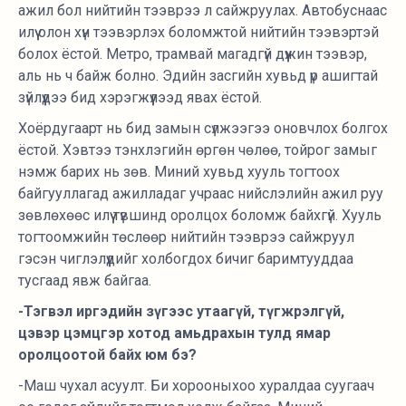
ажил бол нийтийн тээврээ л сайжруулах. Автобуснаас
илүү олон хүн тээвэрлэх боломжтой нийтийн тээвэртэй
болох ёстой. Метро, трамвай магадгүй дүүжин тээвэр,
аль нь ч байж болно. Эдийн засгийн хувьд үр ашигтай
зүйлүүдээ бид хэрэгжүүлээд явах ёстой.
Хоёрдугаарт нь бид замын сүлжээгээ оновчлох болгох
ёстой. Хэвтээ тэнхлэгийн өргөн чөлөө, тойрог замыг
нэмж барих нь зөв. Миний хувьд хууль тогтоох
байгууллагад ажилладаг учраас нийслэлийн ажил руу
зөвлөхөөс илүү түвшинд оролцох боломж байхгүй. Хууль
тогтоомжийн төслөөр нийтийн тээврээ сайжруул
гэсэн чиглэлүүдийг холбогдох бичиг баримтууддаа
тусгаад явж байгаа.
-Тэгвэл иргэдийн зүгээс утаагүй, түгжрэлгүй,
цэвэр цэмцгэр хотод амьдрахын тулд ямар
оролцоотой байх юм бэ?
-Маш чухал асуулт. Би хорооныхоо хуралдаа суугаач