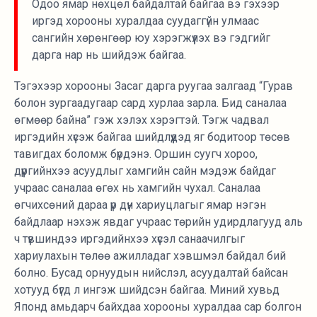
Одоо ямар нөхцөл байдалтай байгаа вэ гэхээр
иргэд хорооны хуралдаа суудаггүйн улмаас
сангийн хөрөнгөөр юу хэрэгжүүлэх вэ гэдгийг
дарга нар нь шийдэж байгаа.
Тэгэхээр хорооны Засаг дарга руугаа залгаад “Гурав
болон зургаадугаар сард хурлаа зарла. Бид саналаа
өгмөөр байна” гэж хэлэх хэрэгтэй. Тэгж чадвал
иргэдийн хүсэж байгаа шийдлүүдэд яг бодитоор төсөв
тавигдах боломж бүрдэнэ. Оршин суугч хороо,
дүүргийнхээ асуудлыг хамгийн сайн мэдэж байдаг
учраас саналаа өгөх нь хамгийн чухал. Саналаа
өгчихсөний дараа үр дүн хариуцлагыг ямар нэгэн
байдлаар нэхэж явдаг учраас төрийн удирдлагууд аль
ч түвшиндээ иргэдийнхээ хүсэл санаачилгыг
хариулахын төлөө ажилладаг хэвшмэл байдал бий
болно. Бусад орнуудын нийслэл, асуудалтай байсан
хотууд бүгд л ингэж шийдсэн байгаа. Миний хувьд
Японд амьдарч байхдаа хорооны хуралдаа сар болгон