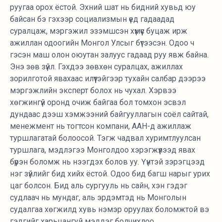
руугаа орох ёстой. Эхний шат нь бидний хувьд юу
байсан бэ гэхээр социализмын үед гадаадад
суралцаж, мэргэжил эзэмшсэн хүмүүс буцаж ирж
ажиллан одоогийн Монгол Улсыг бүтээсэн. Одоо ч
гэсэн маш олон оюутан залуус гадаад руу явж байна.
Энэ зөв зүйл. Гэхдээ зөвхөн суралцах, ажиллах
зорилготой явахаас илүүтэйгээр тухайн салбар дээрээ
мэргэжлийн эксперт болох нь чухал. Хэрвээ
хөгжингүй оронд очиж байгаа бол томхон эсвэл
дундаас дээш хэмжээний байгууллагын соёл сайтай,
менежмент нь тогтсон компани, ААН-д ажиллаж
туршлагатай болоосой. Тэгж чадвал хуримтлуулсан
туршлага, мэдлэгээ Монголдоо хэрэгжүүлээд явах
бүрэн боломж нь нээгдэх болов уу. Үүнтэй зэрэгцээд
нэг зүйлийг бид хийх ёстой. Одоо бид багш нарыг урих
цаг болсон. Бид аль сургууль нь сайн, хэн гэдэг
судлаач нь мундаг, аль эрдэмтэд нь Монголын
судалгаа хөгжилд хувь нэмэр оруулах боломжтой вэ
гэдгийг харьцангуй мэддэг болчихлоо.