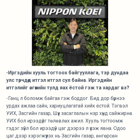
-Иргэдийн хууль тогтоох байгууллага, тэр дундаа
улс төрчдөд итгэл итгэл сул байна. Иргэдийн
итгэлийг өсгөхийн тулд яах ёстой гэж та хардаг вэ?
-Ганц л боломж байгаа гэж боддог. Бид дор бүрнээ
урдах ажлаа сайн, хариуцлагатай хийх ёстой. Тэгвэл
УИХ, Засгийн газар, Шүүх засаглалын нэр хүнд сайжирна.
УИХ бол ирээдүйг төлөвлөх ажил. Хууль тогтоомж
гэдэг зүйл бол ирээдүй цаг дээрээ л үүсэж явна. Одоо
цаг дээр хэрэгжүүлэх нь Засгийн газар, өнгөрсөн