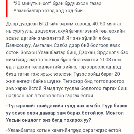
"20 минутын хот" бүрэн бүрдчихсэн газар
Улаанбаатар хотод хэд хэд бий.
Дээр дурдсан БГД-ийн зарим хороод, 40, 50 мянгат
нь сургууль, цэцэрлэг, ахуй үйлчилгээний төв, өрхийн
эсвэл дүүргийн эмнэлэгтэй. Яг энэ зүйлийг л бид
Баянхошуу, Амгалан, Сэлбэ дээр бий болгоод явах
ёстой. Зөвхөн Улаанбаатар биш, Дархан, Эрдэнэт ч бас
ийм байдлаар төлөвлөх бүрэн боломжтой. 2008 оны
үед л дахин төлөвлөлтийг хийнэ, гэр хороололд дэд
бүтэц татна гэж ярьж эхэлсэн. Түүнээс хойш бараг 20
жил өнгөрч байна шүү дээ. Тэгэхээр бид тогтолцоогоо
зөв харах ёстой. Яамд тус тусдаа бодлогоо гаргах биш
нэгдсэн нэг л төлөвлөгөө гаргах ёстой.
-Түгжрэлийг шийдэхийн тулд яах юм бэ. Гүүр барих
уу эсвэл олон давхар зам барих ёстой юу. Монгол
Улсын онцлогт энэ бүгд тохирох уу?
-Улаанбаатар хотын хамгийн түрүүнд хэрэгжүүлэх ёстой