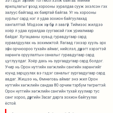
ээ гэдэг зүйлийг тогтмол хэлж байгаа. Миний
ярилцлагыг үзээд хорооны хуралдаа сууж эхэлсэн гэх
залуус байгаад их баяртай байгаа. Уг нь хорооны
хурлыг сард нэг л удаа зохион байгуулахад
хангалттай. Мэдээж хүн бүр л завгүй. Тиймээс жилдээ
хоёр л удаа хуралдаа суугаасай гэж уриалмаар
байдаг. Хугацааны хувьд гуравдугаар сард
хураалдуулах нь зохимжтой. Яагаад гэхээр хууль эрх
зүйн орчноороо тухайн аймаг, нийслэл, дүүрэгт хэрэгтэй
хөрөнгө оруулалтын саналыг гуравдугаар сард
цуглуулдаг. Хоёр дахь нь зургаадугаар сард болдог.
Учир нь Орон нутгийн хөгжлийн сангийн хөрөнгийг
юунд зарцуулах вэ гэдэг саналыг зургаадугаар сард
авдаг. Жишээ нь, Өмнөговь аймаг энэ жил Орон
нутгийн хөгжлийн сандаа 80 орчим тэрбум төгрөгтэй.
Орон нутгийн хөгжлийн сангийн тухай хуулиар тус
санг хороо, дүүргийн Засаг дарга зохион байгуулах
ёстой.