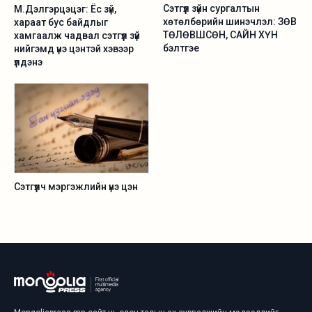
Сэтгүүл зүйн сургалтын
М.Дэлгэрцэцэг: Ёс зүй,
хөтөлбөрийн шинэчлэл: ЗӨВ
хараат бус байдлыг
ТӨЛӨВШСӨН, САЙН ХҮН
хамгаалж чадвал сэтгүүл зүй
бэлтгэе
нийгэмд үнэ цэнтэй хэвээр
үлдэнэ
Сэтгүүлч мэргэжлийн үнэ цэн