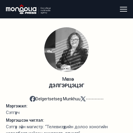
Мөнхөө
ДЭЛГЭРЦЭЦЭГ
Delgertsetseg Munkhuu
------------
Мэргэжил:
Сэтгүүлч
Мэргэшсэн чиглэл:
Сэтгүүл зүйн магистр: “Телевизүүдийн долоо хоногийн