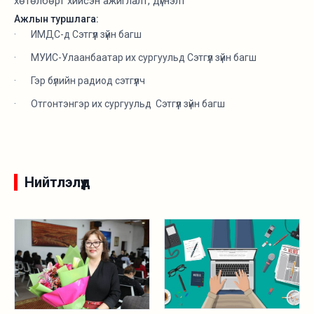
хөтөлбөрт хийсэн ажиглалт, дүгнэлт”
Ажлын туршлага:
· ИМДС-д Сэтгүүл зүйн багш
· МУИС-Улаанбаатар их сургуульд Сэтгүүл зүйн багш
· Гэр бүлийн радиод сэтгүүлч
· Отгонтэнгэр их сургуульд Сэтгүүл зүйн багш
Нийтлэлүүд