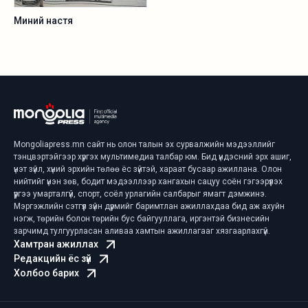
Миний настя
Mongoliapress.mn сайт нь олон талын эх сурвалжийн мэдээллийг
тэнцвэртэйгээр хүргэх мультимедиа талбар юм. Бид үндэсний эрх ашиг,
үнэт зүйл, хүний эрхийн төлөө ёс зүйтэй, хараат бусаар ажиллана. Олон
нийтийг үнэн зөв, бодит мэдээллээр хангахын сацуу соён гэгээрүүлэх
үүргээ умарталгүй, спорт, соёл урлагийн салбарыг ямагт дэмжинэ.
Мэргэжлийн сэтгүүл зүйн дүрмийг баримтлан ажиллахдаа бид аж ахуйн
нэгж, төрийн болон төрийн бус байгууллага, иргэнтэй бизнесийн
зарчимд тулгуурласан аливаа хамтын ажиллагааг хязгаарлахгүй.
Хамтран ажиллах
Редакцийн ёс зүй
Холбоо барих