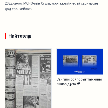
2022 оноос МСНЭ-ийн Хууль, мэргэжлийн ёс зүй хариуцсан
дэд ерөнхийлөгч
Нийтлэлүүд
Сангийн бойпорыг тамхины
ишээр дүүргэх үү?!