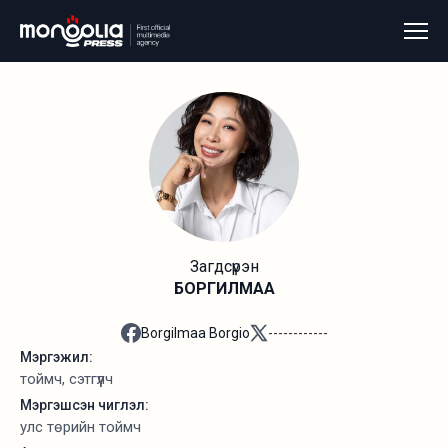
Загдсүрэн
БОРГИЛМАА
Borgilmaa Borgio
------------
Мэргэжил:
тоймч, сэтгүүлч
Мэргэшсэн чиглэл:
улс төрийн тоймч