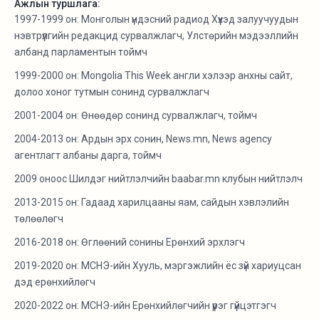
Ажлын туршлага:
1997-1999 он: Монголын үндэсний радиод Хүүхэд залуучуудын
нэвтрүүлгийн редакцид сурвалжлагч, Улстөрийн мэдээллийн
албанд парламентын тоймч
1999-2000 он: Mongolia This Week англи хэлээр анхны сайт,
долоо хоног тутмын сонинд сурвалжлагч
2001-2004 он: Өнөөдөр сонинд сурвалжлагч, тоймч
2004-2013 он: Ардын эрх сонин, News.mn, News agency
агентлагт албаны дарга, тоймч
2009 оноос Шилдэг нийтлэлчийн baabar.mn клубын нийтлэлч
2013-2015 он: Гадаад харилцааны яам, сайдын хэвлэлийн
төлөөлөгч
2016-2018 он: Өглөөний сонины Ерөнхий эрхлэгч
2019-2020 он: МСНЭ-ийн Хууль, мэргэжлийн ёс зүй хариуцсан
дэд ерөнхийлөгч
2020-2022 он: МСНЭ-ийн Ерөнхийлөгчийн үүрэг гүйцэтгэгч