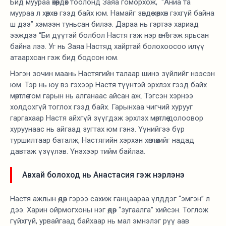
Бид муураа өхөөрдөх тоолонд Заяа гоморхож, “Аниа та
муураа л хөөрхөн гээд байх юм. Намайг зөндөө хөөрхөн гэхгүй байна
ш дээ” хэмээн туньсан билээ. Дараа нь гэртээ хариад
ээждээ “Би дүүтэй болбол Настя гэж нэр өгнө” гэж ярьсан
байна лээ. Уг нь Заяа Настяд хайртай болохоосоо илүү
атаархсан гэж бид бодсон юм.
Нэгэн зочин маань Настягийн талаар шинэ зүйлийг нээсэн
юм. Тэр нь юу вэ гэхээр Настя түүнтэй эрхлэх гээд байх
мөртлөө том гарын нь алганаас айсан аж. Тэгсэн хэрнээ
холдохгүй тоглох гээд байх. Гарынхаа чигчий хурууг
гаргахаар Настя айхгүй зүүгдэж эрхлэх мөртлөө долоовор
хуруунаас нь айгаад зугтах юм гэнэ. Үүнийгээ бүр
туршилтаар баталж, Настягийн хэрхэн хөглөхийг надад
давтаж үзүүлэв. Үнэхээр тийм байлаа.
Авхай болоход нь Анастасия гэж нэрлэнэ
Настя ажлын өдөр гэрээ сахиж ганцаараа үлддэг “эмгэн” л
дээ. Харин ойрмогхоны нэг өдөр “зугаалга” хийсэн. Тоглож
гүйхгүй, урвайгаад байхаар нь мал эмнэлэг рүү аав