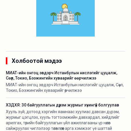
Холбоотой мэдээ
МИАТ-ийн онгоц эвдэрч Истанбулын нислэгийг цуцалж,
Сөүл, Токио, Бээжингийн хуваарийг өөрчилжээ
МИАТ-ийн онгоц эвдэрч Истанбулын нислэгийг цуцалж, Сөүл,
Токио, Бээжингийн хуваарийг өөрчилжээ
ХЗДХЯ: 30 байгууллагын дүрэм журмыг хүчингүй болгуулав
Хууль зүй, дотоод хэргийн яамнаас хуулиас давсан дүрэм,
журмыг цэгцлэх, хууль тогтоомжийн давхардал, хийдлийг
арилгах, төрийн байгууллагын үйл ажиллагааны үр нөлөөг
сайжруулах чиглэлээр төлөвлөгөөт арга хэмжээг үе шаттай