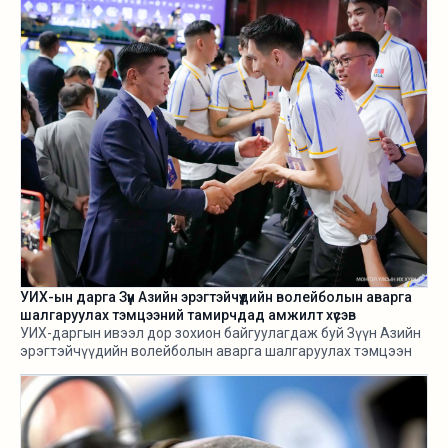
Засгийн газарт ч алга.
УИХ-ын дарга Зүүн Азийн эрэгтэйчүүдийн волейболын аварга
шалгаруулах тэмцээний тамирчдад амжилт хүсэв
УИХ-даргын ивээл дор зохион байгуулагдаж буй Зүүн Азийн
эрэгтэйчүүдийн волейболын аварга шалгаруулах тэмцээн
өнөөдөр /2026.08.05/ эхэллээ.