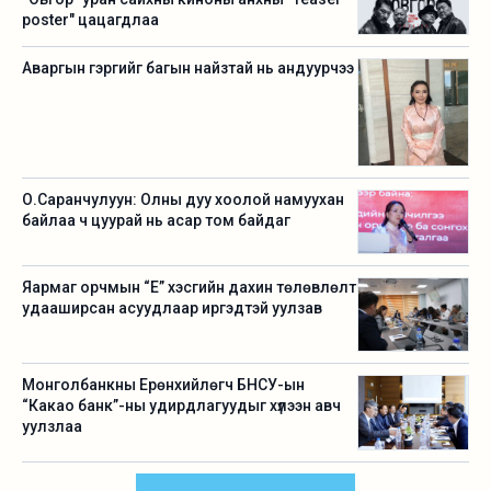
poster" цацагдлаа
Аваргын гэргийг багын найзтай нь андуурчээ
О.Саранчулуун: Олны дуу хоолой намуухан
байлаа ч цуурай нь асар том байдаг
Яармаг орчмын “Е” хэсгийн дахин төлөвлөлт
удааширсан асуудлаар иргэдтэй уулзав
Монголбанкны Ерөнхийлөгч БНСУ-ын
“Какао банк”-ны удирдлагуудыг хүлээн авч
уулзлаа