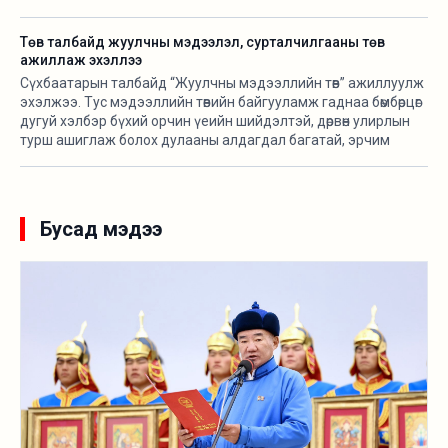
хэрэгжүүлж байна.
Төв талбайд жуулчны мэдээлэл, сурталчилгааны төв
ажиллаж эхэллээ
Сүхбаатарын талбайд “Жуулчны мэдээллийн төв” ажиллуулж
эхэлжээ. Тус мэдээллийн төвийн байгууламж гаднаа бөмбөрцөг
дугуй хэлбэр бүхий орчин үеийн шийдэлтэй, дөрвөн улирлын
турш ашиглаж болох дулааны алдагдал багатай, эрчим
хүчний хэмнэлттэй зөөврийн байгууламж бөгөөд үндэсний
онцлогийг тусгасан байхаар төлөвлөж “Орд гэр” ХХК-тай
хамтран угсармал модон араг бүтэцтэйгээр байгуулсан
байна.
Бусад мэдээ