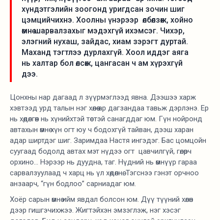
хүндэтгэлийн зоогонд уригдсан зочин шиг
цэмцийчихнэ. Хоолны үнэрээр өлбөлзөж, хойно
өмнө шарвалзахыг мэдэхгүй ихэмсэг. Чихэр,
элэгний нухаш, зайдас, хиам зэрэгт дуртай.
Маханд тэгтлээ дурлахгүй. Хоол иддэг аяга
нь халтар бол өлсөж, цангасан ч ам хүрэхгүй
дээ.
Цонхны нар дагаад л зүүрмэглээд явна. Дээшээ харж
хэвтээд урд талын нэг хөлөө ар дагзандаа тавьж дэрлэнэ. Ер
нь хөдөлгөөн нь хүнийхтэй төстэй санагддаг юм. Гүн нойронд
автахын өмнө хүн огт юу ч бодохгүй тайван, дээш харан
адар ширтдэг шиг. Заримдаа Настя ингэдэг. Бас цомцойн
суугаад бодолд автах мэт нүдээ огт цавчилгүй, гөлөрч
орхино... Нэрээр нь дуудна, таг. Нүдний нь өмнүүр гараа
сарвалзуулаад ч харц нь үл хөдөлнө. Тэгснээ гэнэт орчноо
анзаарч, “гүн бодлоо” сарниадаг юм.
Хоёр сарын өмнө ийм явдал болсон юм. Дүү түүний хөлөн
дээр гишгэчихжээ. Жигтэйхэн эмзэглэж, нэг хэсэг