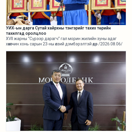
УИХ-ын дарга Сутай хайрхны тэнгэрийг тахих төрийн
тахилгад оролцлоо
XVII жарны “Сүрээр дарагч” гал морин жилийн зуны адаг
хөхөгчин хонь сарын 23-ны өлзий дэмбэрэлтэй өдөр /2026.08.06/
Сутай хайрхны тэнгэрийг тайх төрийн тахилга боллоо.