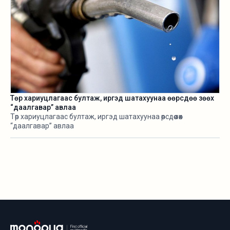
Төр хариуцлагаас бултаж, иргэд шатахуунаа өөрсдөө зөөх
“даалгавар” авлаа
Төр хариуцлагаас бултаж, иргэд шатахуунаа өөрсдөө зөөх
“даалгавар” авлаа