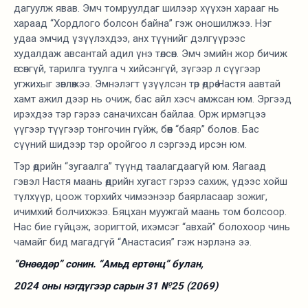
дагуулж явав. Эмч томруулдаг шилээр хүүхэн харааг нь
хараад “Хордлого болсон байна” гэж оношилжээ. Нэг
удаа эмчид үзүүлэхдээ, анх түүнийг дэлгүүрээс
худалдаж авсантай адил үнэ төлсөн. Эмч эмийн жор бичиж
өгсөнгүй, тарилга туулга ч хийсэнгүй, зүгээр л сүүгээр
угжихыг зөвлөжээ. Эмнэлэгт үзүүлсэн төр өдрөө Настя аавтай
хамт ажил дээр нь очиж, бас айл хэсч амжсан юм. Эргээд
ирэхдээ тэр гэрээ саначихсан байлаа. Орж ирмэгцээ
үүгээр түүгээр тонгочин гүйж, бөөн “баяр” болов. Бас
сүүний шидээр тэр оройгоо л сэргээд ирсэн юм.
Тэр өдрийн “зугаалга” түүнд таалагдаагүй юм. Яагаад
гэвэл Настя маань өдрийн хугаст гэрээ сахиж, үдээс хойш
түлхүүр, цоож торхийх чимээнээр баярласаар зожиг,
ичимхий болчихжээ. Бяцхан муужгай маань том болсоор.
Нас бие гүйцэж, зоригтой, ихэмсэг “авхай” болохоор чинь
чамайг бид магадгүй “Анастасия” гэж нэрлэнэ ээ.
“Өнөөдөр” сонин. “Амьд ертөнц” булан,
2024 оны нэгдүгээр сарын 31 №25 (2069)