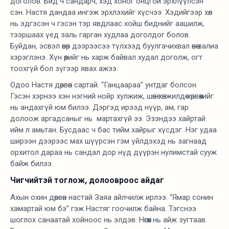
доголов. Бид ч сандарч, хэд хоног онцгой эрхлүүлсэн
сэн. Настя дандаа ингэж эрхлэхийг хүсчээ. Хэдийгээр хөл
нь эдгэсэн ч гэсэн тэр явдлаас хойш биднийг аашилж,
тээршаах үед заль гарган худлаа доголдог болов.
Буйдан, эсвэл өвөр дээрээсээ түлхээд буулгачихвал өнөө залиа
хэрэглэнэ. Хүн өөрийг нь харж байвал худал доголж, огт
тоохгүй бол зүгээр явах ажээ.
Одоо Настя дөрвөн сартай. “Ганцаараа” унтдаг болсон.
Гэсэн хэрнээ хэн нэгний нойр хулжиж, шөнө хөнжилдөө хөрвөөхийг
нь андахгүй юм билээ. Дэргэд ирээд нүүр, ам, гар
долоож аргадсаныг нь мартахгүй ээ. Эзэндээ хайртай
ийм л амьтан. Бусдаас ч бас тийм хайрыг хүсдэг. Нэг удаа
ширээн дээрээс мах шүүрсэн гэм үйлдэхэд нь загнаад
орхитол дараа нь сандал дор нүд дүүрэн нулимстай сууж
байж билээ.
Чигчийтэй тоглож, долоовроос айдаг
Ахын охин дөрвөн настай Заяа айлчилж ирлээ. “Ямар сонин
хамартай юм бэ” гэж Настяг гоочилж байна. Тэгснээ
шоглох санаатай хойноос нь элдэв. Нөгөөх нь айж зугтаав.