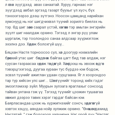
л өгвөл зүүгдээд авах санаатай. Хуруу, гарнаас нэг
зүүгдээд авбал эргээд газарт буухыг үл хүсч, бүх
тэнхээгээрээ дээш зүтгэнэ. Ноосон цамцанд нарийхан
хумснууд нь нэг шигдчихвэл түүний зорилго биелэх нь
тэр. Өд шиг зөөлөн саарал үстэй, хөнгөхөн тэр амьтан энгэрийн
зүүлт шиг наалдаж орхино. Тэгээд л энгэр рүү улам
шургалж, тэр тоолондоо санаа алдсаар зүүрмэглэж
эхэлнэ дээ. Хөдөлж болохгүй шүү...
Бяцхан Настя торноосоо сул, хөл доогуур нэхмэлийн
бөөрөнхий утас шиг бөндөгнөж байгаа цагт бид тав алдаж, нэг
суусан газраасаа хөдөлж төвдөхгүй. Хөлөө дээш нь эвхэж өвдгөө
тэвэрцгээгээд, дуугаа хураан тус бүрдээ юм бодож,
эсвэл түүнийг ажиглан удаан сууцгаана. Яг л хоорондоо
тар тур хийсэн улс шиг.... Шөнө түүнийг торонд хийх гэдэг
эмзэглэмээр зүйл. Муурын зулзага яраглахыг сонсоод
тайван унтана гэж үү. Тэгээд түүнийг цээжин тушаагаа
хөнжил дээрээ тавих хэрэг гардаг байсан юм.
Баярласандаа цээж нь хүржигнэхийг сонсч, хөдөлгөөнгүй
хэвтэх хэцүү, аяндаа нойр хулжиж орхино. “Өнөө шөнө дахиад
Настятай...” гэж бодохоор халширна. Нэг орой дүү “Настяг