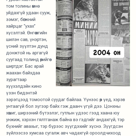
том толины өмнө
уйдахгүй удаан сууж,
ээмэг, бөгжний
хайрцаг “ухах”
хүсэлтэй. Өнгө өнгийн
шилэн сав, үнэртэн,
үсний зүүлтэн дунд
донжтой нь аргагүй
суугаад толинд өөрийгөө
ширтдэг. Бас арай
жаахан байхдаа
зурагтаар
хүүхэлдэйн кино
үзэн бидэнтэй
зэрэгцээд томоотой суудаг байлаа. Үүнээс өөр үед, хэрэв
унтаагүй бол зүгээр байх гэж даанч үгүй дээ. Цонхны
хөшиг, ширээний бүтээлэг, гутлын үдээс гээд хаана юу
унжиж, хэрхэн гялтганаж байна вэ гэдгийг андахгүй, тэр
бүхнийг авахыг, тэр бүрээс зүүгдэхийг хүснэ. Зүүгдсэн
зүйлээсээ хумсаа сугалж авч чадахгүй ороолдчихоод