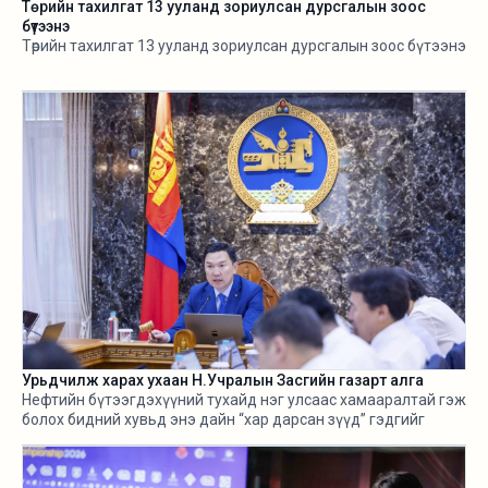
Төрийн тахилгат 13 ууланд зориулсан дурсгалын зоос
бүтээнэ
Төрийн тахилгат 13 ууланд зориулсан дурсгалын зоос бүтээнэ
Урьдчилж харах ухаан Н.Учралын Засгийн газарт алга
Нефтийн бүтээгдэхүүний тухайд нэг улсаас хамааралтай гэж
болох бидний хувьд энэ дайн “хар дарсан зүүд” гэдгийг
өнгөрсөн хугацаанд хангалттай ярилаа. Харамсалтай нь, энэ
бүхнийг бодитой тооцож, болзошгүй эрсдэл, хүндрэлийг
урьдчилж харж, хариу арга хэмжээ авах ухаан Н.Учралын