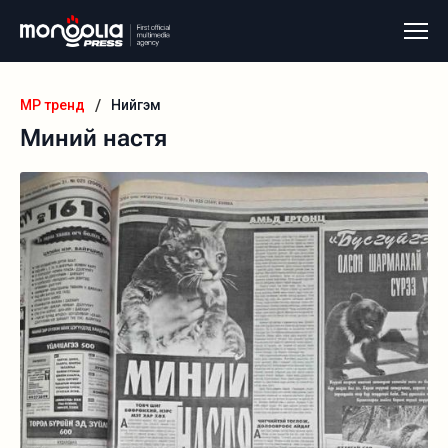
/
MP тренд
Нийгэм
Миний настя