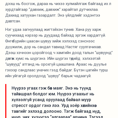
дээш нь босгож, дараа нь чихээ хулмайлгаж байгаад их л
хурдтайгаар “давхиж, давхиж” харайтал дутчихлаа.
Дахиад хатуухан газардалт. Энэ үйлдлийг хэдэнтээ
давтсан.
Нэг удаа загнуулаад жигтэйхэн тунив. Хана руу харж
суучихаад нэрээр нь дуудаад байхад эргэж хардаггүй.
Өнгө бүрийн цаасан шувуу хийж хэлхээд сэнснээс
дүүжилж, дор нь сандал тавиад Настяг суулгачихав.
Дээш хэчнээн цоройгоод ч хамгийн доод талын “шувуунд”
дөнгөж хумс нь шүргэнэ. Ийн шүргэх төдийд хэлхээтэй
“шувууд” атганд нь орохгүй цаашлана. Араас нь дүүлье
гэхээр сандлаас уначих гээд байдаг. Бүтэн цагийн турш
ийн уйгагүй оролдоод “шувуу” барьж чадаагүй.
Нүүрээ угаах гэж бөөн маяг. Энэ нь түүнд
тайвшрал болдог юм. Нүүрээ угаахыг нь
хүлээлгүй усанд оруулаад байвал муур
стресст ордог гэнэ лээ. Урд хоёр хөлийнхөө
тавгийг эхлээд долооно. Тэгж байгаад нүд,
нүүр, чих, хүзүүгээ “алгаараа” арчина. Тэгээд