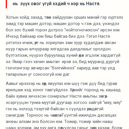
нь зүүх овог үгүй хэдий ч нэр нь Настя.
Хотын хойд захад, төвөөс зайдуухан орших манай гэр хүртэлх
замд тэр машин дотор, машин дотор ч гэж дээ, үнэндээ
бол элс бүхий торон дотроо “нойтогночихсон” ирсэн юм.
Ичээд байхаар юм биш байгаа биз дээ. Гэтэл Настя
үхтэлээ ичиж, өөрт нь зориулан зам зуур худалдаж авсан
нүүр гарын алчуураар ялгадсаа далдлахыг оролдон
бүлтэлзэж, нүүрээ буруулаад хүний өөдөөс эгцэлж хардаггүй
ээ. Ямар гээч хачин амьтан ирэв ээ, бид мууранд дургүй
гэхчлэнгээр авчирсан “бэлгийнхээ” хариуд аав тэр үед
талархлын үг сонсоогүй юм даг.
Аавыг ирэхээр нь өгөөд явуулах юм шүү гэж дүү бид гурав
ярилцаж хэд хоног тавгүйдлээ. Хөөрхийг торонд нь хашаад
байх хувиа хичээсэн сонирхлыг Настя амьтны зөнгөөр
эсэргүүцэн туниа муутай дуугаар зогсоо зайгүй “мяу, мяу”
гэх нь эхлээд тээртэй байсан ч сүүлдээ өрөвдөлтэй
санагдав. Торноос нь чөлөөллөө. Түүнтэй ижилдэн дасалцах
анхны алхам энэ болсон юм. Тожир, тожир хийн нааш
цааш холхиж, ам руу аяга дөхүүлсэн гарыг зөөлөн хазаж, болж