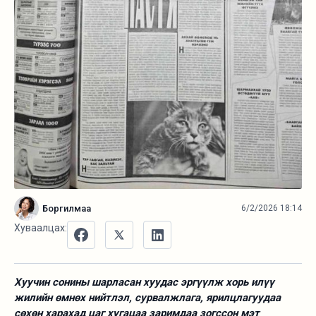
Боргилмаа
6/2/2026 18:14
Хуваалцах:
Хуучин сонины шарласан хуудас эргүүлж хорь илүү
жилийн өмнөх нийтлэл, сурвалжлага, ярилцлагуудаа
сөхөн харахад цаг хугацаа заримдаа зогссон мэт