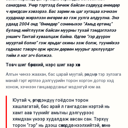
санагдана. Учир тэртээд бичиж байсан сэдвүүд өнөөдөр
ч яригдсан хэвээрээ. Бас зарим нь цаг хугацаа хэчнээн
хурднаар жирэлзэн өнгөрөө вэ гэж уулга алдуулна. Энэ
удаад 2004 онд “Өнөөдөр” сониныхоо “Амьд ертөнц”
буланд нийтлүүлж байсан муурны тухай тэмдэглэлээ
уншигч Тантай хуваалцаж байна. Өдгөө “гэр дүүрэн
мууртай болно” гэж ярьдаг охины ээж болж, түүнийхээ
гаднаас тэвэрч орж ирсэн дөрвөн муурыг эрхлүүлдэг
тийм л нэг эгч болжээ.
Товч шиг бөөрөнхий, нэрс шиг хар хөх
Алгын чинээ жаахан, бас царай муутай, өрөвдмөөр тэр зулзага
манай гэрт иртлээ дэлгүүрийн торон хоргон дотор хэд
хонож, хэчнээн ганцаардсаныг мэдэхгүй юм аа.
Юутай ч, өөртөө дэндүү гоёдсон торон
хашлагатай, бас арай л гангадсан нэртэй нь
хамт аав түүнийг амьтны дэлгүүрээс
хямдхан үнээр худалдаж авсан сан. Тэрхүү
торон “гэр” нь дээш сөхөгддөг нээлхийтэй, өмнө