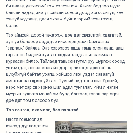
би аваад унтчихъя” гэж хэлсэн юм. Хажиг бодлоо нууж
байсан надад энэ үг сайхан сонсогдоод зогссонгүй, хэн
хүнгүй мууранд дасч эхэлж буйг илэрхийлсэн гэхэд
болно.
Тэр аймхай, дорой төрхөө гээж, өдрөөс өдөрт хөгжилтэй, хөдөлгөөнтэй,
зүггүй болсоор эздэдээ ижилдэн дасч байгаагаа
“зарлаж” байлаа. Энэ хэрээрээ өхөөрдөл төрмөөр олон авир, ааш
гаргах нь бидний хүйтэн, хөндий хандлагыг аажмаар
нураасан билээ. Тайлаад тавьсан гутал руу шургаж ороод
унтчихдаг, эсвэл малгайн дор орчихоод дөрвөн хөл нь
цухуйхгүй байтал урагш, хойшоо явж үздэг саваагүй
амьтныг хэн өхөөрдөхгүй гэж. Түүний нүд товч шиг бөөрөнхий,
нэрс мэт хар хөх хэрнээ шил адил тунгалаг. Ийм л нэгэн
муурын зулзага манай ам бүлд багтаад таван сар өнгөрч,
өдрөөс өдөрт том болсоор буй.
Тэр ганган, ихэмсэг, бас зальтай
Настя гоёмсог эд
юмсад дурладаг юм.
Гурван хавтастай