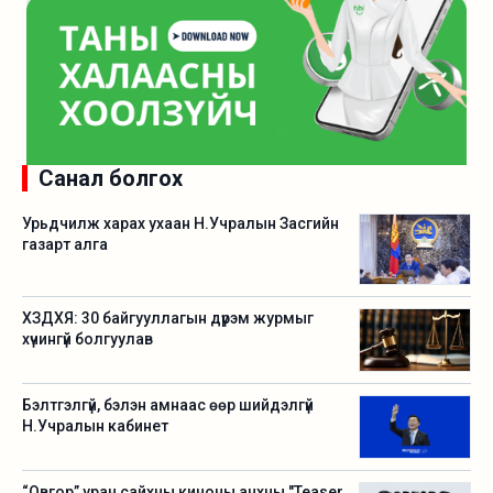
Санал болгох
Урьдчилж харах ухаан Н.Учралын Засгийн
газарт алга
ХЗДХЯ: 30 байгууллагын дүрэм журмыг
хүчингүй болгуулав
Бэлтгэлгүй, бэлэн амнаас өөр шийдэлгүй
Н.Учралын кабинет
“Овгор” уран сайхны киноны анхны "Teaser