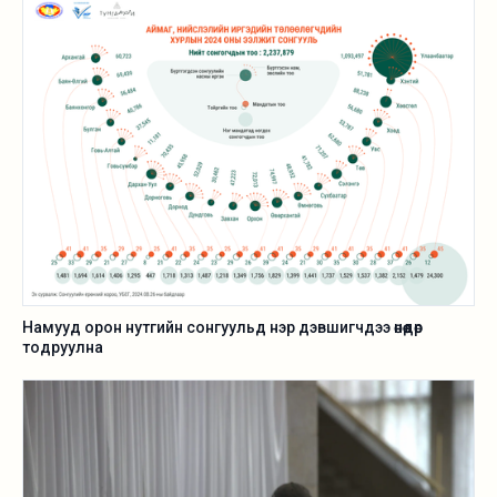
Намууд орон нутгийн сонгуульд нэр дэвшигчдээ өнөөдөр
тодруулна