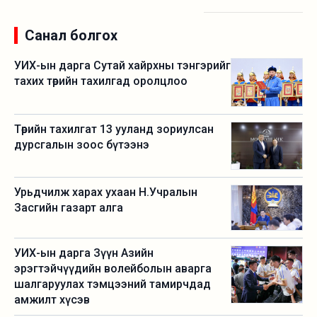
Санал болгох
УИХ-ын дарга Сутай хайрхны тэнгэрийг
тахих төрийн тахилгад оролцлоо
Төрийн тахилгат 13 ууланд зориулсан
дурсгалын зоос бүтээнэ
Урьдчилж харах ухаан Н.Учралын
Засгийн газарт алга
УИХ-ын дарга Зүүн Азийн
эрэгтэйчүүдийн волейболын аварга
шалгаруулах тэмцээний тамирчдад
амжилт хүсэв