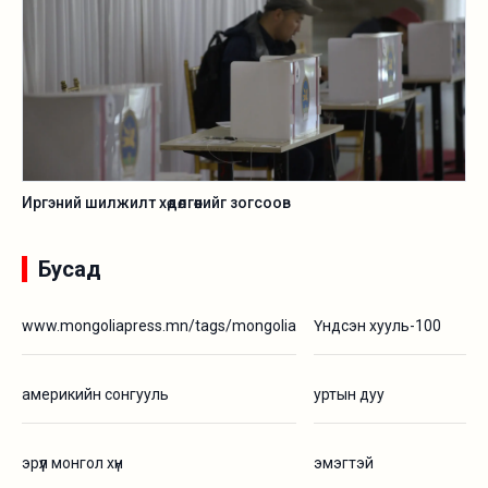
Иргэний шилжилт хөдөлгөөнийг зогсоов
Бусад
www.mongoliapress.mn/tags/mongolia
Үндсэн хууль-100
америкийн сонгууль
уртын дуу
эрүүл монгол хүн
эмэгтэй