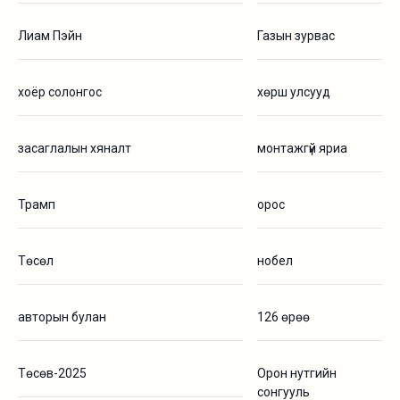
Лиам Пэйн
Газын зурвас
хоёр солонгос
хөрш улсууд
засаглалын хяналт
монтажгүй яриа
Трамп
орос
Төсөл
нобел
авторын булан
126 өрөө
Төсөв-2025
Орон нутгийн
сонгууль