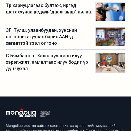
Төр хариуцлагаас бултаж, иргэд
шатахуунаа өөрсдөө зөөх “даалгавар” авлаа
ЗГ: Түлш, улаанбуудай, хүнсний
ногооны агуулах барих ААН-д
хөнгөлөлттэй зээл олгоно
С.Бямбацогт: Хэлэлцүүлгээс илүү
хэрэгжилт, амлалтаас илүү бодит үр
дүн чухал
Mongoliapress.mn сайт нь олон талын эх сурвалжийн мэдээллийг