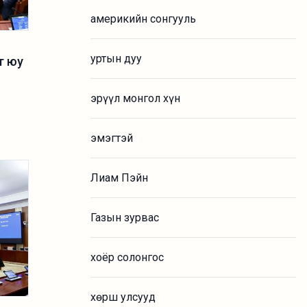
америкийн сонгууль
уртын дуу
т юу
эрүүл монгол хүн
эмэгтэй
Лиам Пэйн
Газын зурвас
хоёр солонгос
хөрш улсууд