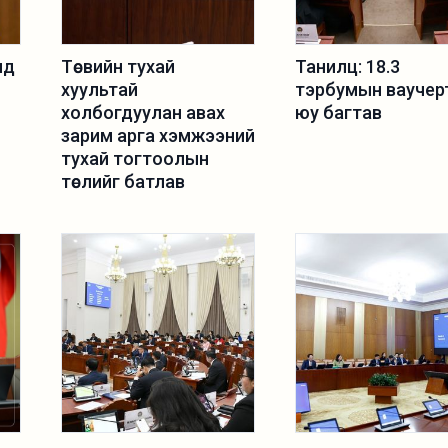
лд
Төсвийн тухай
Танилц: 18.3
хуультай
тэрбумын ваучер
холбогдуулан авах
юу багтав
зарим арга хэмжээний
тухай тогтоолын
төслийг батлав