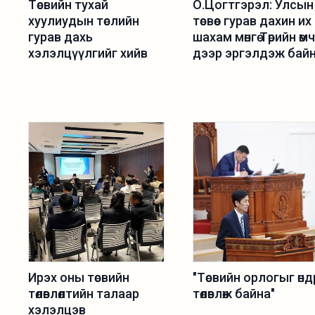
Төсвийн тухай
О.Цогтгэрэл: Улсын
хуулиудын төслийн
төсвөөс гурав дахин их
гурав дахь
шахам мөнгө Төрийн өм
хэлэлцүүлгийг хийв
дээр эргэлдэж бай
Ирэх оны төсвийн
"Төсвийн орлогыг өндр
төлөвлөлтийн талаар
төлөвлөж байна"
хэлэлцэв