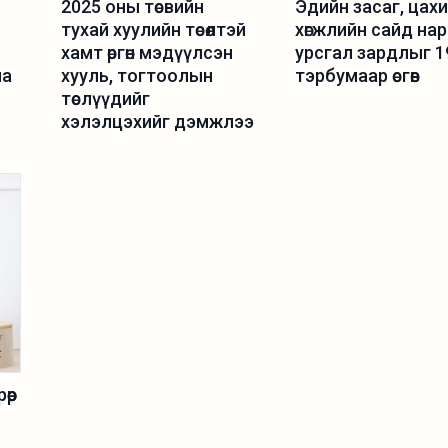
2025 оны төсвийн
Эдийн засаг, цах
тухай хуулийн төсөлтэй
хөгжлийн сайд на
ч
хамт өргөн мэдүүлсэн
урсгал зардлыг 1
на
хууль, тогтоолын
тэрбумаар өсгөв
төслүүдийг
хэлэлцэхийг дэмжлээ
өөр