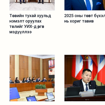
Төсвийн тухай хуульд
2025 оны төсөвт бүхэ
нэмэлт оруулах
нь хориг тавив
төслийг УИХ-д өргөн
мэдүүллээ