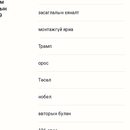
им
рын
засаглалын хяналт
9
монтажгүй яриа
Трамп
орос
Төсөл
нобел
авторын булан