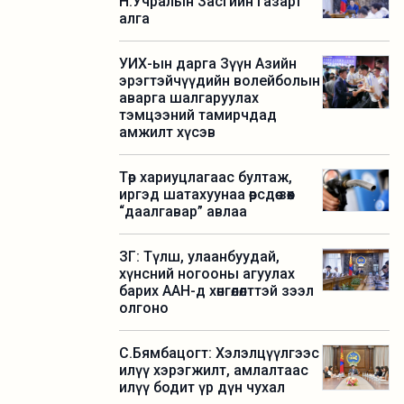
Н.Учралын Засгийн газарт
алга
УИХ-ын дарга Зүүн Азийн
эрэгтэйчүүдийн волейболын
аварга шалгаруулах
тэмцээний тамирчдад
амжилт хүсэв
Төр хариуцлагаас бултаж,
иргэд шатахуунаа өөрсдөө зөөх
“даалгавар” авлаа
ЗГ: Түлш, улаанбуудай,
хүнсний ногооны агуулах
барих ААН-д хөнгөлөлттэй зээл
олгоно
С.Бямбацогт: Хэлэлцүүлгээс
илүү хэрэгжилт, амлалтаас
илүү бодит үр дүн чухал