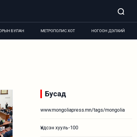
ОРЫН БУЛАН
МЕТРОПОЛИС ХОТ
НОГООН ДЭЛХИЙ
Бусад
www.mongoliapress.mn/tags/mongolia
Үндсэн хууль-100