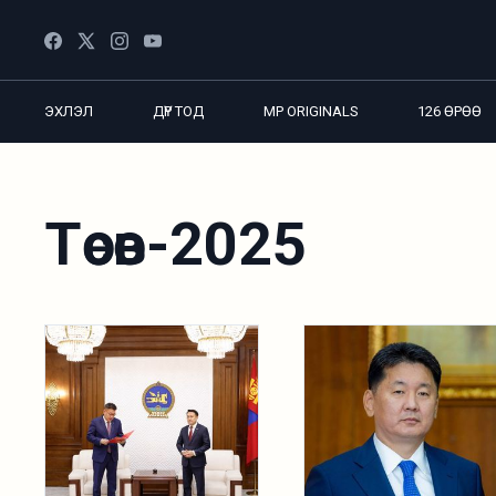
ЭХЛЭЛ
ДҮР ТОД
MP ORIGINALS
126 ӨРӨӨ
Төсөв-2025