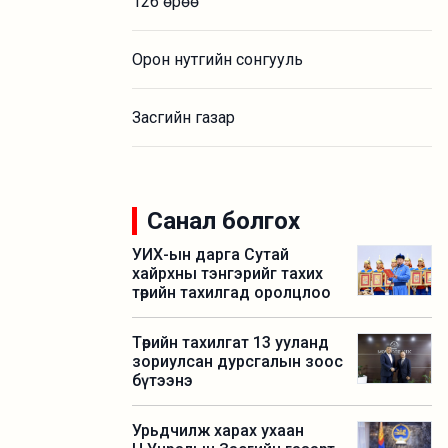
126 өрөө
Орон нутгийн сонгууль
Засгийн газар
Санал болгох
УИХ-ын дарга Сутай
хайрхны тэнгэрийг тахих
төрийн тахилгад оролцлоо
Төрийн тахилгат 13 ууланд
зориулсан дурсгалын зоос
бүтээнэ
Урьдчилж харах ухаан