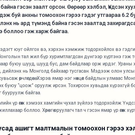
байна гэсэн заалт орсон. Өөрөөр хэлбэл, Үндсэн ху
дэж буй анхны томоохон гэрээ гэдэг утгаараа 6.2 
энх нь ард түмэнд байна гэсэн заалтад захирагдсан
э боллоо гэж харж байгаа.
өж гэдэгт юуг ойлгох вэ, хэрхэн хэмжиж тодорхойлох вэ гэдги
йг Монголын тал жил бүр хуримтлагдсан дүнгээр хүртэнэ гэж
замаар буюу шууд, шууд бус, дам байдлаар орж ирдэг. Ураны х
төвлөрч, дийлэнх нь Монголд байхаар тусгасан. Мэдээж олон улс
увьсаж өөрчлөгдөнө. Хэрэв ямар нэг нөхцөл байдлын улмаас Мо
лүүлэх буюу “цоож” оруулж ирсэн. Тохирсон хувьдаа хүрэхгүй б
 бууруулж байгаа.
слийн үр өгөөж хэмээх хамгийн чухал зүйлээ тодорхойлж Үнд
лахаар боллоо. Хөрөнгө оруулагч тал ч гэсэн ямар үр өгөөж хү
усад ашигт малтмалын томоохон гэрээ хэлц