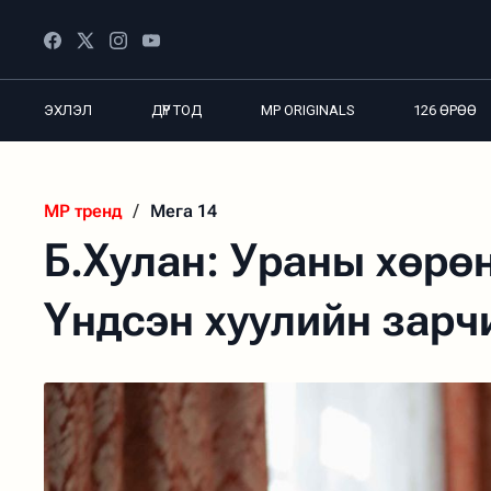
ЭХЛЭЛ
ДҮР ТОД
MP ORIGINALS
126 ӨРӨӨ
MP тренд
/
Мега 14
Б.Хулан: Ураны хөрө
Үндсэн хуулийн зар