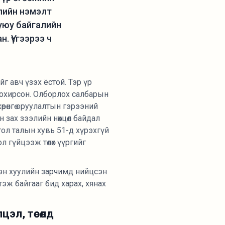
улийн нэмэлт
буюу байгалийн
. Үүгээрээ ч
йг авч үзэх ёстой. Тэр үр
 тохирсон. Олборлох салбарын
өрөнгө оруулалтын гэрээний
ын зах зээлийн нөхцөл байдал
нгол талын хувь 51-д хүрэхгүй
ол гүйцээж төлөх үүргийг
сэн хуулийн зарчимд нийцсэн
ртэж байгааг бид харах, хянах
эл, төсөлд