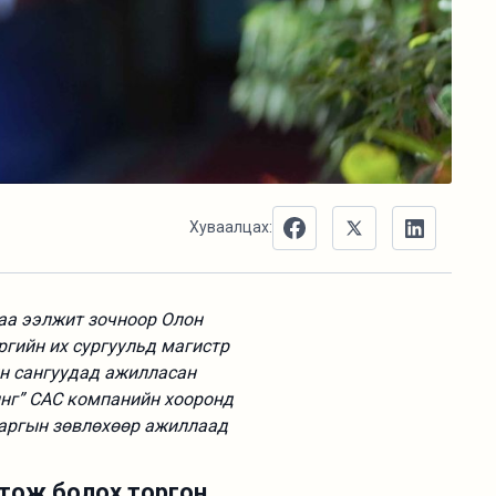
Хуваалцах:
аа ээлжит зочноор Олон
гийн их сургуульд магистр
ын сангуудад ажилласан
инг” САС компанийн хооронд
даргын зөвлөхөөр ажиллаад
.
гтож болох торгон