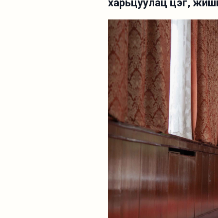
харьцуулац цэг, жиш