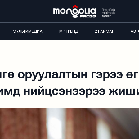
МУЛЬТИМЕДИА
MP ТРЕНД
21 АЙМАГ
АВТ
нгө оруулалтын гэрээ ө
чимд нийцсэнээрээ жиш