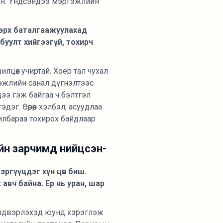
ласан. Үндсэндээ мэргэжлийн
 эрх баталгаажуулахад
буулт хийгээгүй, тохирч
илцөх учиртай. Хоёр тал чухал
эжлийн санал дүгнэлтээс
цээ гэж байгаа ч бэлтгэл
дэг. Өөрөөр хэлбэл, асуудлаа
вилбараа тохирох байдлаар
лийн зарчимд нийцсэн-
ргүүцдэг хүн цөөн биш.
вч байна. Ер нь уран, шар
 үйлдвэрлэхэд юунд хэрэглэж