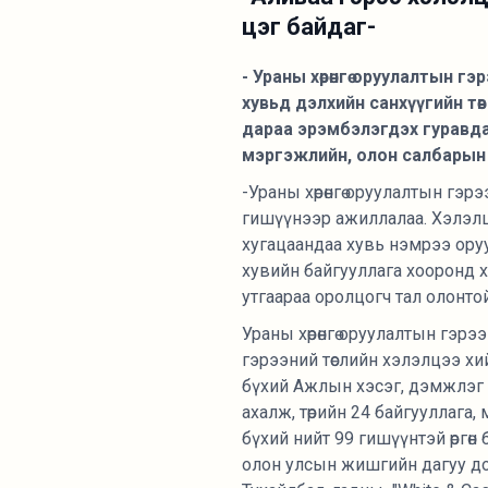
цэг байдаг-
- Ураны хөрөнгө оруулалтын г
хувьд дэлхийн санхүүгийн т
дараа эрэмбэлэгдэх гуравда
мэргэжлийн, олон салбарын
-Ураны хөрөнгө оруулалтын гэ
гишүүнээр ажиллалаа. Хэлэлцэ
хугацаандаа хувь нэмрээ ору
хувийн байгууллага хооронд 
утгаараа оролцогч тал олонтой
Ураны хөрөнгө оруулалтын гэрэ
гэрээний төслийн хэлэлцээ х
бүхий Ажлын хэсэг, дэмжлэг 
ахалж, төрийн 24 байгууллага,
бүхий нийт 99 гишүүнтэй өргө
олон улсын жишгийн дагуу дот