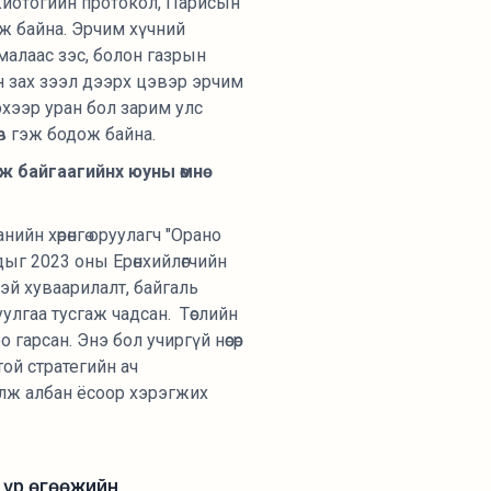
 Киотогийн протокол, Парисын
ж байна. Эрчим хүчний
малаас зэс, болон газрын
н зах зээл дээрх цэвэр эрчим
хээр уран бол зарим улс
в гэж бодож байна.
аж байгаагийнх юуны өмнө
йн хөрөнгө оруулагч "Орано
дыг 2023 оны Ерөнхийлөгчийн
тэй хуваарилалт, байгаль
уулгаа тусгаж чадсан. Төслийн
гарсан. Энэ бол учиргүй нөсөр
той стратегийн ач
болж албан ёсоор хэрэгжих
 үр өгөөжийн