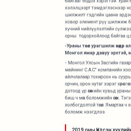
байгааг бодох хэрэгтэй. Уран
хэлэлцээрт тэмдэглэснээр но
шилжилт гэдгийн цаана эрдэс 
ховор элемент рүү шилжиж бу
хүчний нийлүүлэлтийн сүлжээ
орны тодорхойлоод байгаа цэв
-Ураны төсөл урагшилж өнөөдө
Монгол ямар давуу эрхтэй, 
- Монгол Улсын Засгийн газар
майнинг С.А.С" компанийн хоо
айлчлалаар тохирсон нь суурь 
орчин, орон нутаг зэрэг хөрөн
дотоод үр өгөөжийн хувьд уран
биш ч мөн боломжийн өгөөж. Тэг
холбогдолтой төсөл. Ямартаа ч
боломж нээгдлээ.
2019 оны Үндсэн хуули