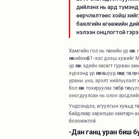
дийлэнх нь ард түмэнд 
өөрчлөлтөөс хойш хийг
баялгийн өгөөжийн дийл
нэлээн онцлогтой гэрэ
Хамгийн гол нь төслийн үр өгө
өгөөжийнхөө 51-ээс дээш хуви
үр өгөөж эдийн засагт гурван 
хүрээнд үр өгөөжөө шууд өгөхөд 
ураны үнэ, эрэлт нийлүүлэлт х
бол өгөөж тохируулах төлбөр тө
оногдуулсан нь олон эрсдлийг
Үндсэндээ, агуулгын хувьд тө
байдлаар харилцан хамтарч ажил
боломжтой.
-Дан ганц уран биш б