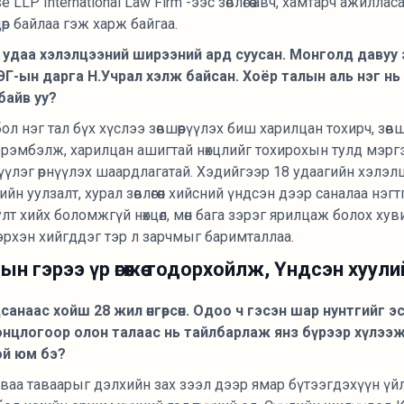
 LLP International Law Firm"-ээс зөвлөгөө авч, хамтарч ажил
өр байлаа гэж харж байгаа.
 удаа хэлэлцээний ширээний ард суусан. Монголд давуу
Г-ын дарга Н.Учрал хэлж байсан. Хоёр талын аль нэг нь 
байв уу?
ол нэг тал бүх хүслээ зөвшөөрүүлэх биш харилцан тохирч, зөвш
эрэмбэлж, харилцан ашигтай нөхцлийг тохирохын тулд мэрг
лцүүлэг өрнүүлэх шаардлагатай. Хэдийгээр 18 удаагийн хэлэл
уулзалт, хурал зөвлөгөөн хийсний үндсэн дээр саналаа нэгтгэ
т хийх боломжгүй нөхцөл, мөн бага зэрэг ярилцаж болох ху
эрхэн хийгддэг тэр л зарчмыг баримталлаа.
лтын гэрээ үр өгөөжөө тодорхойлж, Үндсэн хуу
наас хойш 28 жил өнгөрсөн. Одоо ч гэсэн шар нунтгийг эсэ
нцлогоор олон талаас нь тайлбарлаж янз бүрээр хүлээж а
ой юм бэ?
 аливаа таваарыг дэлхийн зах зээл дээр ямар бүтээгдэхүүн