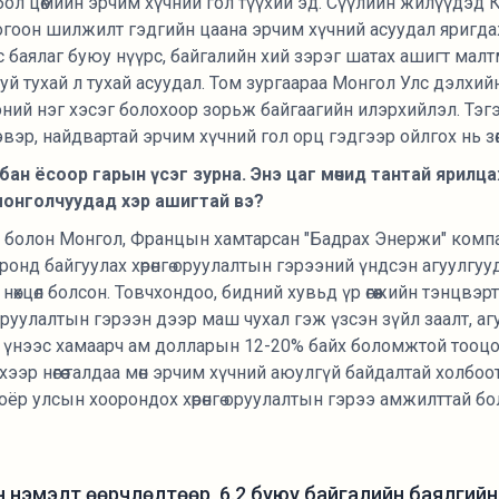
 бол цөмийн эрчим хүчний гол түүхий эд. Сүүлийн жилүүдэд
гоон шилжилт гэдгийн цаана эрчим хүчний асуудал яригда
баялаг буюу нүүрс, байгалийн хий зэрэг шатах ашигт малт
й тухай л тухай асуудал. Том зургаараа Монгол Улс дэлхий
ний нэг хэсэг болохоор зорьж байгаагийн илэрхийлэл. Тэгэ
эр, найдвартай эрчим хүчний гол орц гэдгээр ойлгох нь зө
р албан ёсоор гарын үсэг зурна. Энэ цаг мөчид тантай ярилц
монголчуудад хэр ашигтай вэ?
 болон Монгол, Францын хамтарсан "Бадрах Энержи" компани
ронд байгуулах хөрөнгө оруулалтын гэрээний үндсэн агуулгуу
нөхцөл болсон. Товчхондоо, бидний хувьд үр өгөөжийн тэнцвэр
гө оруулалтын гэрээн дээр маш чухал гэж үзсэн зүйл заалт, аг
ы үнээс хамаарч ам долларын 12-20% байх боломжтой тооцоо 
эхээр нөгөө талдаа мөн эрчим хүчний аюулгүй байдалтай холбоо
 хоёр улсын хоорондох хөрөнгө оруулалтын гэрээ амжилттай 
йн нэмэлт өөрчлөлтөөр 6.2 буюу байгалийн баялгийн