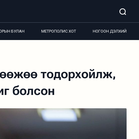
ОРЫН БУЛАН
МЕТРОПОЛИС ХОТ
НОГООН ДЭЛХИЙ
гөөжөө тодорхойлж,
иг болсон