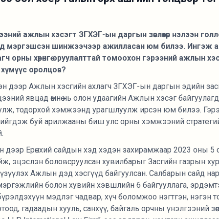
эрээний ажлын хэсэгт ЗГХЭГ-ын даргын зөвлөхөөр нэлээн го
өвд мэргэшсэн шинжээчээр ажилласан юм билээ. Ингэж 
гч орны хөрөнгө оруулалттай томоохон гэрээний ажлын хэ
 хүмүүс оролцов?
рээн дээр Ажлын хэсгийн ахлагч ЗГХЭГ-ын даргын эдийн засги
эний явцад өмнө нь олон удаагийн Ажлын хэсэг байгуулагд
улж, тодорхой хэмжээнд урагшлуулж ирсэн юм билээ. Гэрэ
хийгдэж буй арилжааны биш улс орны хэмжээний стратеги
.
эн дээр Ерөнхий сайдын хэд хэдэн захирамжаар 2023 оны 5 са
ийж, эцэслэн боловсруулсан хувилбарыг Засгийн газрын ху
үзүүлэх Ажлын дэд хэсгүүд байгуулсан. Салбарын сайд на
 мэргэжлийн болон хувийн хэвшлийн 6 байгууллага, эрдэмтэн су
н бүрэлдэхүүн мэдлэг чадвар, хүч боломжоо нэгтгэн, нэгэн т
оод, гадаадын хууль, санхүү, байгаль орчны үнэлгээний зөв