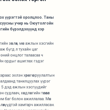
ллох үүрэгтэй оролцлоо. Таны
асуусны учир нь Оюутолгойн
сгийн бүрэлдэхүүнд хэр
йн зөвлөх, мөн ажлын хэсгийн
аж бүгд л тухайн цаг
эний онцлог талаасаа ч
йн ордыг ашиглах гэдэг
раас эхлэн хөрөнгө оруулалтын
ралдаанд танилцуулах үүрэг
р 5 дэд ажлын хэсгүүдийг
длаач, хөндлөнгийн төлөөлөл
ом баг болон ажиллалаа. Мөн
лөхүүдтэй хамтарч ажилласан.