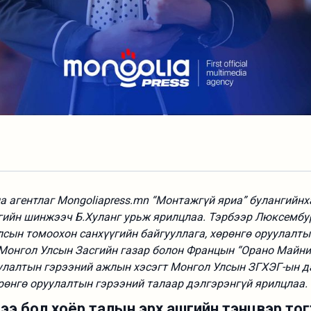
 агентлаг Mongoliapress.mn “Монтажгүй яриа” булангийнх
гийн шинжээч Б.Хуланг урьж ярилцлаа. Тэрбээр Люксембур
лсын томоохон санхүүгийн байгууллага, хөрөнгө оруулалт
 Монгол Улсын Засгийн газар болон Францын “Орано Майн
уулалтын гэрээний ажлын хэсэгт Монгол Улсын ЗГХЭГ-ын 
рөнгө оруулалтын гэрээний талаар дэлгэрэнгүй ярилцлаа
цээ бол хоёр талын эрх ашгийн тэнцвэр то