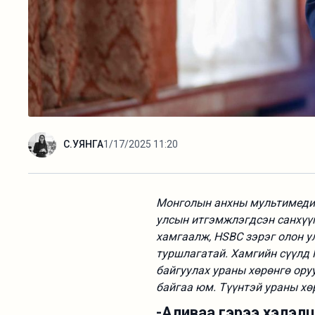
С.УЯНГА
1/17/2025 11:20
Монголын анхны мультимедиа
улсын итгэмжлэгдсэн санхүү
хамгаалж, HSBC зэрэг олон у
туршлагатай. Хамгийн сүүлд
байгуулах ураны хөрөнгө ор
байгаа юм. Түүнтэй ураны хө
-Аливаа гэрээ хэлэл