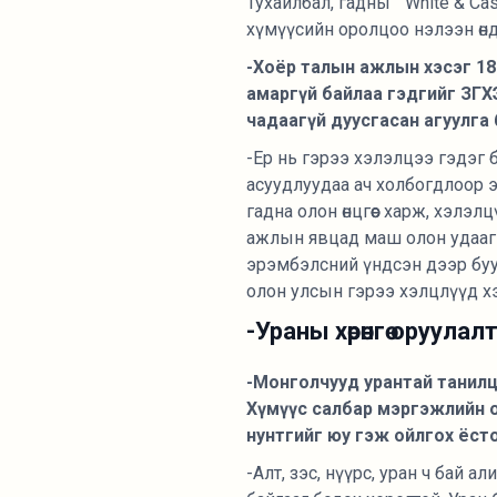
Тухайлбал, гадны "White & Case
хүмүүсийн оролцоо нэлээн өнд
-Хоёр талын ажлын хэсэг 18
амаргүй байлаа гэдгийг ЗГХЭ
чадаагүй дуусгасан агуулга 
-Ер нь гэрээ хэлэлцээ гэдэг б
асуудлуудаа ач холбогдлоор 
гадна олон өнцгөөс харж, хэлэ
ажлын явцад маш олон удаагийн 
эрэмбэлсний үндсэн дээр буул
олон улсын гэрээ хэлцлүүд х
-Ураны хөрөнгө оруула
-Монголчууд урантай танилцса
Хүмүүс салбар мэргэжлийн о
нунтгийг юу гэж ойлгох ёст
-Алт, зэс, нүүрс, уран ч бай