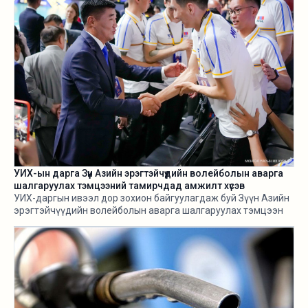
УИХ-ын дарга Зүүн Азийн эрэгтэйчүүдийн волейболын аварга
шалгаруулах тэмцээний тамирчдад амжилт хүсэв
УИХ-даргын ивээл дор зохион байгуулагдаж буй Зүүн Азийн
эрэгтэйчүүдийн волейболын аварга шалгаруулах тэмцээн
өнөөдөр /2026.08.05/ эхэллээ.