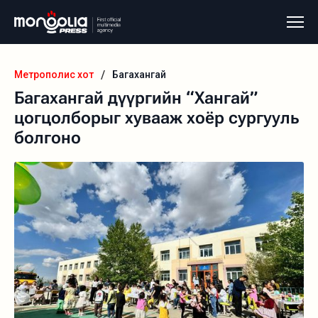
/
Метрополис хот
Багахангай
Багахангай дүүргийн “Хангай”
цогцолборыг хувааж хоёр сургууль
болгоно