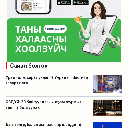
Санал болгох
Урьдчилж харах ухаан Н.Учралын Засгийн
газарт алга
ХЗДХЯ: 30 байгууллагын дүрэм журмыг
хүчингүй болгуулав
Бэлтгэлгүй, бэлэн амнаас өөр шийдэлгүй