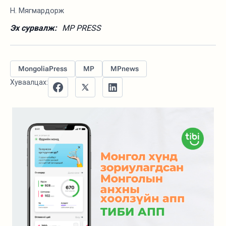
Н. Мягмардорж
Эх сурвалж:
MP PRESS
MongoliaPress
MP
MPnews
Хуваалцах: