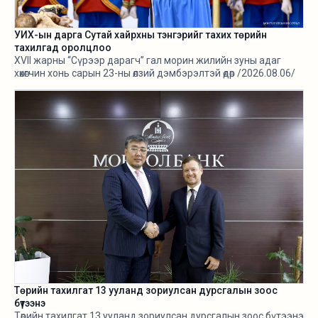
УИХ-ын дарга Сутай хайрхны тэнгэрийг тахих төрийн
тахилгад оролцлоо
XVII жарны “Сүрээр дарагч” гал морин жилийн зуны адаг
хөхөгчин хонь сарын 23-ны өлзий дэмбэрэлтэй өдөр /2026.08.06/
Сутай хайрхны тэнгэрийг тайх төрийн тахилга боллоо.
Төрийн тахилгат 13 ууланд зориулсан дурсгалын зоос
бүтээнэ
Төрийн тахилгат 13 ууланд зориулсан дурсгалын зоос бүтээнэ