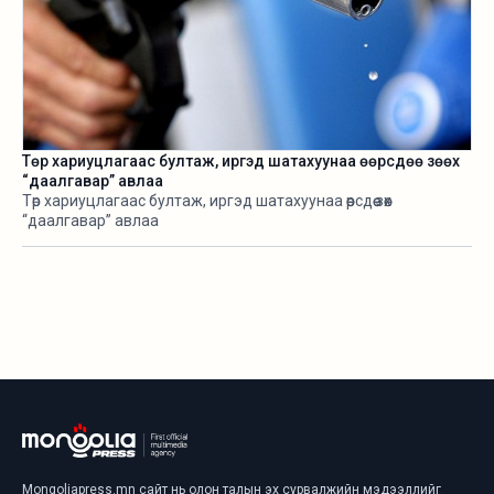
Төр хариуцлагаас бултаж, иргэд шатахуунаа өөрсдөө зөөх
“даалгавар” авлаа
Төр хариуцлагаас бултаж, иргэд шатахуунаа өөрсдөө зөөх
“даалгавар” авлаа
Mongoliapress.mn сайт нь олон талын эх сурвалжийн мэдээллийг