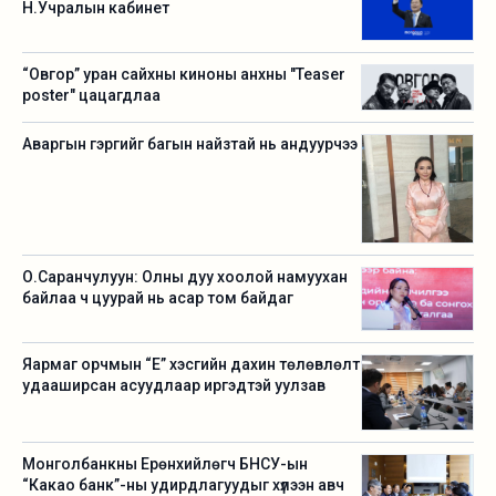
Н.Учралын кабинет
“Овгор” уран сайхны киноны анхны "Teaser
poster" цацагдлаа
Аваргын гэргийг багын найзтай нь андуурчээ
О.Саранчулуун: Олны дуу хоолой намуухан
байлаа ч цуурай нь асар том байдаг
Яармаг орчмын “Е” хэсгийн дахин төлөвлөлт
удааширсан асуудлаар иргэдтэй уулзав
Монголбанкны Ерөнхийлөгч БНСУ-ын
“Какао банк”-ны удирдлагуудыг хүлээн авч