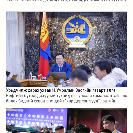
Урьдчилж харах ухаан Н.Учралын Засгийн газарт алга
Нефтийн бүтээгдэхүүний тухайд нэг улсаас хамааралтай гэж
болох бидний хувьд энэ дайн “хар дарсан зүүд” гэдгийг
өнгөрсөн хугацаанд хангалттай ярилаа. Харамсалтай нь, энэ
бүхнийг бодитой тооцож, болзошгүй эрсдэл, хүндрэлийг
урьдчилж харж, хариу арга хэмжээ авах ухаан Н.Учралын
Засгийн газарт ч алга.