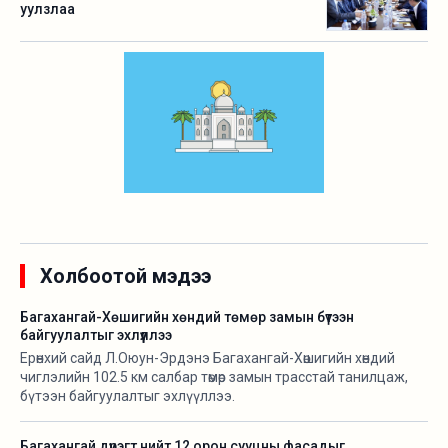
уулзлаа
Холбоотой мэдээ
Багахангай-Хөшигийн хөндий төмөр замын бүтээн
байгуулалтыг эхлүүллээ
Ерөнхий сайд Л.Оюун-Эрдэнэ Багахангай-Хөшигийн хөндий
чиглэлийн 102.5 км салбар төмөр замын трасстай танилцаж,
бүтээн байгуулалтыг эхлүүллээ.
Багахангай дүүрэгт нийт 12 орон сууцны фасадыг