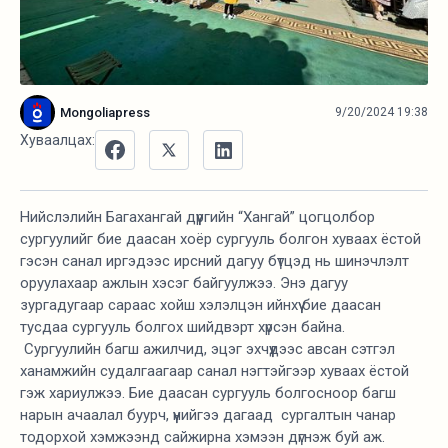
Mongoliapress
9/20/2024 19:38
Хуваалцах:
Нийслэлийн Багахангай дүүргийн “Хангай” цогцолбор
сургуулийг бие даасан хоёр сургууль болгон хуваах ёстой
гэсэн санал иргэдээс ирсний дагуу бүтцэд нь шинэчлэлт
оруулахаар ажлын хэсэг байгуулжээ. Энэ дагуу
зургадугаар сараас хойш хэлэлцэн ийнхүү бие даасан
тусдаа сургууль болгох шийдвэрт хүрсэн байна.
Сургуулийн багш ажилчид, эцэг эхчүүдээс авсан сэтгэл
ханамжийн судалгаагаар санал нэгтэйгээр хуваах ёстой
гэж хариулжээ. Бие даасан сургууль болгосноор багш
нарын ачаалал буурч, үүнийгээ дагаад сургалтын чанар
тодорхой хэмжээнд сайжирна хэмээн дүгнэж буй аж.