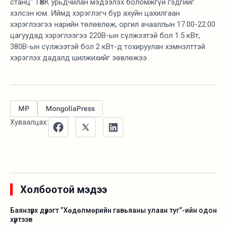
станц" ТӨХК урьдчилан мэдээлэх боломжгүй гэдгийг
хэлсэн юм. Иймд хэрэглэгч бүр ахуйн цахилгаан
хэрэглээгээ нарийн төлөвлөж, оргил ачааллын 17.00-22.00
цагуудад хэрэглээгээ 220В-ын сүлжээтэй бол 1.5 кВт,
380В-ын сүлжээтэй бол 2 кВт-д тохируулан хэмнэлттэй
хэрэглэх дадалд шилжихийг зөвлөжээ.
MP
MongoliaPress
Хуваалцах:
Холбоотой мэдээ
Баянзүрх дүүрэгт “Хөдөлмөрийн гавьяаны улаан туг”-ийн одон
хүртээв