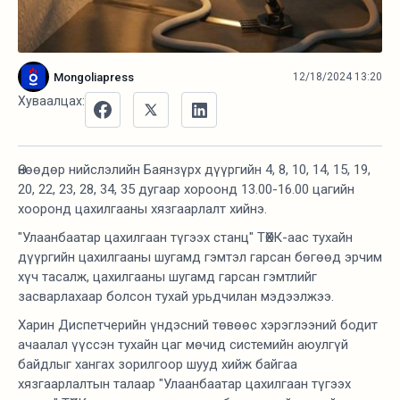
Mongoliapress
12/18/2024 13:20
Хуваалцах:
Өнөөдөр нийслэлийн Баянзүрх дүүргийн 4, 8, 10, 14, 15, 19,
20, 22, 23, 28, 34, 35 дугаар хороонд 13.00-16.00 цагийн
хооронд цахилгааны хязгаарлалт хийнэ.
"Улаанбаатар цахилгаан түгээх станц" ТӨХК-аас тухайн
дүүргийн цахилгааны шугамд гэмтэл гарсан бөгөөд эрчим
хүч тасалж, цахилгааны шугамд гарсан гэмтлийг
засварлахаар болсон тухай урьдчилан мэдээлжээ.
Харин Диспетчерийн үндэсний төвөөс хэрэглээний бодит
ачаалал үүссэн тухайн цаг мөчид системийн аюулгүй
байдлыг хангах зорилгоор шууд хийж байгаа
хязгаарлалтын талаар "Улаанбаатар цахилгаан түгээх