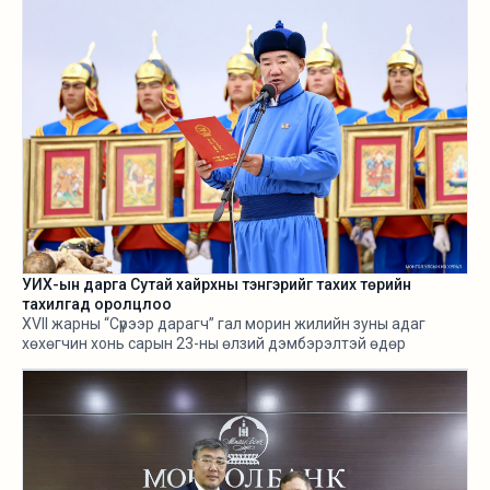
УИХ-ын дарга Сутай хайрхны тэнгэрийг тахих төрийн
тахилгад оролцлоо
XVII жарны “Сүрээр дарагч” гал морин жилийн зуны адаг
хөхөгчин хонь сарын 23-ны өлзий дэмбэрэлтэй өдөр
/2026.08.06/ Сутай хайрхны тэнгэрийг тайх төрийн тахилга
боллоо.