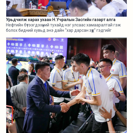
Урьдчилж харах ухаан Н.Учралын Засгийн газарт алга
Нефтийн бүтээгдэхүүний тухайд нэг улсаас хамааралтай гэж
болох бидний хувьд энэ дайн “хар дарсан зүүд” гэдгийг
өнгөрсөн хугацаанд хангалттай ярилаа. Харамсалтай нь, энэ
бүхнийг бодитой тооцож, болзошгүй эрсдэл, хүндрэлийг
урьдчилж харж, хариу арга хэмжээ авах ухаан Н.Учралын
Засгийн газарт ч алга.