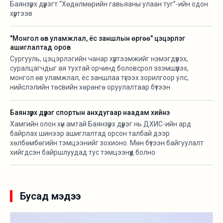
Баянзүрх дүүрэгт “Хөдөлмөрийн гавьяаны улаан туг”-ийн одон
хүртээв
"Монгол өв уламжлал, ёс заншлын өргөө" цэцэрлэг
ашиглалтад оров
Сургууль, цэцэрлэгийн чанар хүртээмжийг нэмэгдүүлэх,
суралцагчдыг ая тухтай орчинд боловсрол эзэмшүүлэх,
монгол өв уламжлал, ёс заншлаа түгээх зорилгоор улс,
нийслэлийн төсвийн хөрөнгө оруулалтаар бүтээн
байгуулалтын ажлуудыг хийж байна. Тодруулбал, Баянзүрх
дүүргийн 28 дугаар хороо, 6 дугаар цэцэрлэгийн дэргэд
Баянзүрх дүүрэг спортын анхдугаар наадам хийнэ
“Монгол өв уламжлал, ёс заншлын өргөө” буюу 100 ортой гэр
Хамгийн олон хүн амтай Баянзүрх дүүрэг нь ДХИС-ийн ард
цэцэрлэгийн барилга барилга угсралт, дотор засал,
байрлах шинээр ашиглалтад орсон талбай дээр
инженерийн шугам сүлжээ, цахилгаан холболт, дохиоллын
хөлбөмбөгийн тэмцээнийг зохионо. Мөн бүтээн байгуулалт
ажил дуусаж, ашиглалтад орлоо.
хийгдсэн байршлуудад тус тэмцээнүүд болно.
Бусад мэдээ