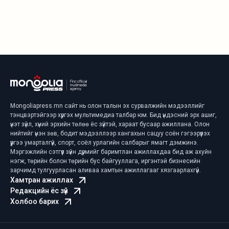
Mongoliapress.mn сайт нь олон талын эх сурвалжийн мэдээллийг
тэнцвэртэйгээр хүргэх мультимедиа талбар юм. Бид үндэсний эрх ашиг,
үнэт зүйл, хүний эрхийн төлөө ёс зүйтэй, хараат бусаар ажиллана. Олон
нийтийг үнэн зөв, бодит мэдээллээр хангахын сацуу соён гэгээрүүлэх
үүргээ умарталгүй, спорт, соёл урлагийн салбарыг ямагт дэмжинэ.
Мэргэжлийн сэтгүүл зүйн дүрмийг баримтлан ажиллахдаа бид аж ахуйн
нэгж, төрийн болон төрийн бус байгууллага, иргэнтэй бизнесийн
зарчимд тулгуурласан аливаа хамтын ажиллагааг хязгаарлахгүй.
Хамтран ажиллах
Редакцийн ёс зүй
Холбоо барих