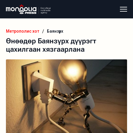
/
Метрополис хот
Баянзүрх
Өнөөдөр Баянзүрх дүүрэгт
цахилгаан хязгаарлана