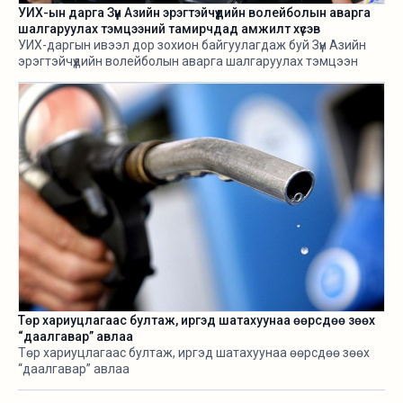
УИХ-ын дарга Зүүн Азийн эрэгтэйчүүдийн волейболын аварга
шалгаруулах тэмцээний тамирчдад амжилт хүсэв
УИХ-даргын ивээл дор зохион байгуулагдаж буй Зүүн Азийн
эрэгтэйчүүдийн волейболын аварга шалгаруулах тэмцээн
өнөөдөр /2026.08.05/ эхэллээ.
Төр хариуцлагаас бултаж, иргэд шатахуунаа өөрсдөө зөөх
“даалгавар” авлаа
Төр хариуцлагаас бултаж, иргэд шатахуунаа өөрсдөө зөөх
“даалгавар” авлаа