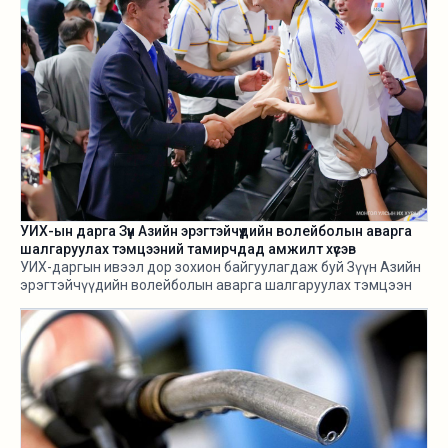
УИХ-ын дарга Зүүн Азийн эрэгтэйчүүдийн волейболын аварга
шалгаруулах тэмцээний тамирчдад амжилт хүсэв
УИХ-даргын ивээл дор зохион байгуулагдаж буй Зүүн Азийн
эрэгтэйчүүдийн волейболын аварга шалгаруулах тэмцээн
өнөөдөр /2026.08.05/ эхэллээ.