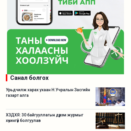
Санал болгох
Урьдчилж харах ухаан Н.Учралын Засгийн
газарт алга
ХЗДХЯ: 30 байгууллагын дүрэм журмыг
хүчингүй болгуулав