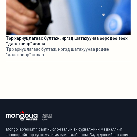
Төр хариуцлагаас бултаж, иргэд шатахуунаа өөрсдөө зөөх
“даалгавар” авлаа
Төр хариуцлагаас бултаж, иргэд шатахуунаа өөрсдөө зөөх
“даалгавар” авлаа
Mongoliapress.mn сайт нь олон талын эх сурвалжийн мэдээллийг
тэнцвэртэйгээр хүргэх мультимедиа талбар юм. Бид үндэсний эрх ашиг,