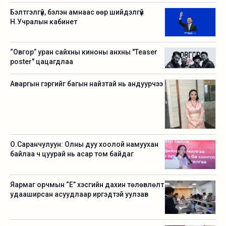
Бэлтгэлгүй, бэлэн амнаас өөр шийдэлгүй
Н.Учралын кабинет
“Овгор” уран сайхны киноны анхны "Teaser
poster" цацагдлаа
Аваргын гэргийг багын найзтай нь андуурчээ
О.Саранчулуун: Олны дуу хоолой намуухан
байлаа ч цуурай нь асар том байдаг
Яармаг орчмын “Е” хэсгийн дахин төлөвлөлт
удааширсан асуудлаар иргэдтэй уулзав