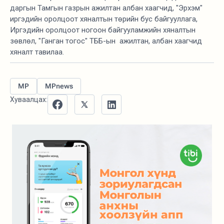
даргын Тамгын газрын ажилтан албан хаагчид, "Эрхэм"
иргэдийн оролцоот хяналтын төрийн бус байгууллага,
Иргэдийн оролцоот ногоон байгууламжийн хяналтын
зөвлөл, "Ганган тогос" ТББ-ын ажилтан, албан хаагчид
хяналт тавилаа.
MP
MPnews
Хуваалцах: