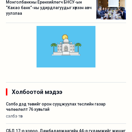
Монголбанкны Ерөнхийлөгч БНСУ-ын
“Какао банк”-ны удирдлагуудыг хүлээн авч
уулзлаа
Холбоотой мэдээ
Сэлбэ дэд төвийг орон сууцжуулах төслийн газар
чөлөөлөлт 76 хувьтай
сэлбэ төв
СБД 17-р хороо, Дамбадаржаагийн 44-р гудамжийг жишиг