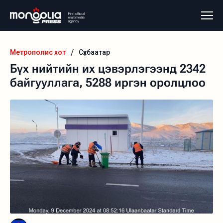
/
Метрополис хот
Сүхбаатар
Бүх нийтийн их цэвэрлэгээнд 2342
байгууллага, 5288 иргэн оролцлоо