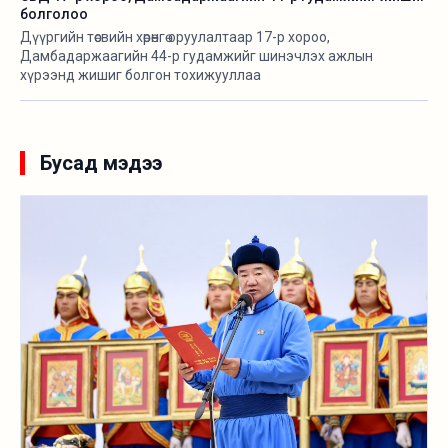
болголоо
Дүүргийн төсвийн хөрөнгө оруулалтаар 17-р хороо,
Дамбадаржаагийн 44-р гудамжийг шинэчлэх ажлын
хүрээнд жишиг болгон тохижууллаа
Бусад мэдээ