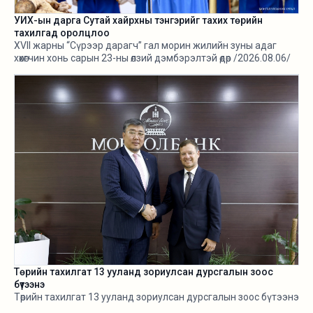
УИХ-ын дарга Сутай хайрхны тэнгэрийг тахих төрийн
тахилгад оролцлоо
XVII жарны “Сүрээр дарагч” гал морин жилийн зуны адаг
хөхөгчин хонь сарын 23-ны өлзий дэмбэрэлтэй өдөр /2026.08.06/
Сутай хайрхны тэнгэрийг тайх төрийн тахилга боллоо.
Төрийн тахилгат 13 ууланд зориулсан дурсгалын зоос
бүтээнэ
Төрийн тахилгат 13 ууланд зориулсан дурсгалын зоос бүтээнэ