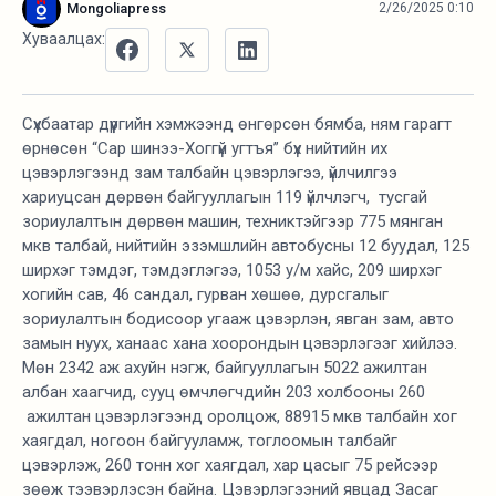
Mongoliapress
2/26/2025 0:10
Хуваалцах:
Сүхбаатар дүүргийн хэмжээнд өнгөрсөн бямба, ням гарагт
өрнөсөн “Сар шинээ-Хоггүй угтъя” бүх нийтийн их
цэвэрлэгээнд зам талбайн цэвэрлэгээ, үйлчилгээ
хариуцсан дөрвөн байгууллагын 119 үйлчлэгч, тусгай
зориулалтын дөрвөн машин, техниктэйгээр 775 мянган
мкв талбай, нийтийн эзэмшлийн автобусны 12 буудал, 125
ширхэг тэмдэг, тэмдэглэгээ, 1053 у/м хайс, 209 ширхэг
хогийн сав, 46 сандал, гурван хөшөө, дурсгалыг
зориулалтын бодисоор угааж цэвэрлэн, явган зам, авто
замын нуух, ханаас хана хоорондын цэвэрлэгээг хийлээ.
Мөн 2342 аж ахуйн нэгж, байгууллагын 5022 ажилтан
албан хаагчид, сууц өмчлөгчдийн 203 холбооны 260
ажилтан цэвэрлэгээнд оролцож, 88915 мкв талбайн хог
хаягдал, ногоон байгууламж, тоглоомын талбайг
цэвэрлэж, 260 тонн хог хаягдал, хар цасыг 75 рейсээр
зөөж тээвэрлэсэн байна. Цэвэрлэгээний явцад Засаг