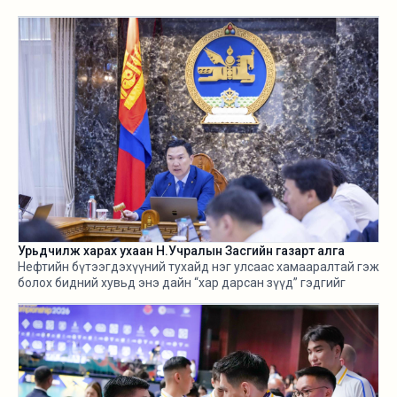
Урьдчилж харах ухаан Н.Учралын Засгийн газарт алга
Нефтийн бүтээгдэхүүний тухайд нэг улсаас хамааралтай гэж
болох бидний хувьд энэ дайн “хар дарсан зүүд” гэдгийг
өнгөрсөн хугацаанд хангалттай ярилаа. Харамсалтай нь, энэ
бүхнийг бодитой тооцож, болзошгүй эрсдэл, хүндрэлийг
урьдчилж харж, хариу арга хэмжээ авах ухаан Н.Учралын
Засгийн газарт ч алга.