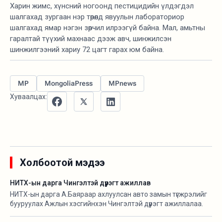
Харин жимс, хүнсний ногоонд пестицидийн үлдэгдэл
шалгахад зургаан нэр төрөлд явуулын лабораториор
шалгахад ямар нэгэн зөрчил илрээгүй байна. Мал, амьтны
гаралтай түүхий махнаас дээж авч, шинжилсэн
шинжилгээний хариу 72 цагт гарах юм байна.
MP
MongoliaPress
MPnews
Хуваалцах:
Холбоотой мэдээ
НИТХ-ын дарга Чингэлтэй дүүрэгт ажиллав
НИТХ-ын дарга А.Баяраар ахлуулсан авто замын түгжрэлийг
бууруулах Ажлын хэсгийнхэн Чингэлтэй дүүрэгт ажиллалаа.