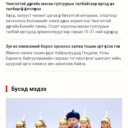
Чингэлтэй дүүргийн мөсөн гулгуурын талбайгаар иргэд үнэ
төлбөргүй үйлчлүүлнэ
Хүүхэд, залууст чөлөөт цагаа үр бүтээлтэй өнгөрөөх, спортоор
хичээллэх боломжийг нэмэгдүүлэх зорилгоор Чингэлтэй
дүүргийн Биеийн тамир, Спорт хорооны мөсөн гулгуурын
талбай иргэдэд арванхоёрдугаар сарын 15-31-ний өдрүүдэд
үнэ төлбөргүй үйлчлэхээр боллоо.
Зун их хэмжээний бороо орсноос халиа тошин эрт үүссэн гэв
Иймээс халиа тошин үүсдэг байршлуудад Геодези, Усны
барилга, байгууламжийн газраас тогтмол үзлэг шалгалт хийн,
шуурхай арга хэмжээ авч ажиллаж байна.
Бусад мэдээ