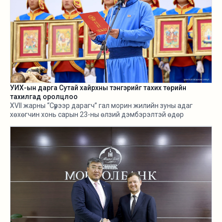
УИХ-ын дарга Сутай хайрхны тэнгэрийг тахих төрийн
тахилгад оролцлоо
XVII жарны “Сүрээр дарагч” гал морин жилийн зуны адаг
хөхөгчин хонь сарын 23-ны өлзий дэмбэрэлтэй өдөр
/2026.08.06/ Сутай хайрхны тэнгэрийг тайх төрийн тахилга
боллоо.