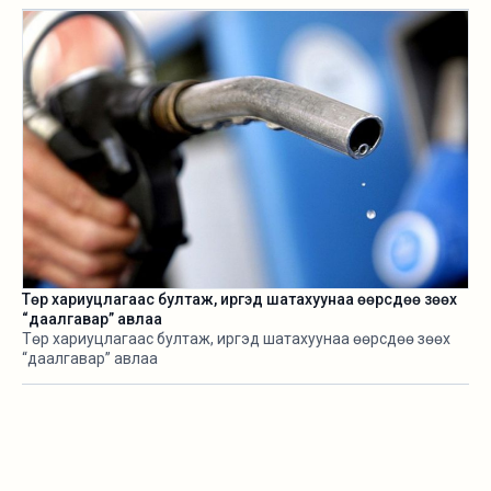
өнөөдөр /2026.08.05/ эхэллээ.
Төр хариуцлагаас бултаж, иргэд шатахуунаа өөрсдөө зөөх
“даалгавар” авлаа
Төр хариуцлагаас бултаж, иргэд шатахуунаа өөрсдөө зөөх
“даалгавар” авлаа