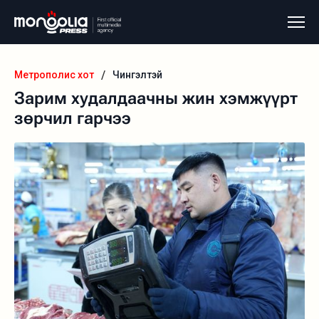
/
Метрополис хот
Чингэлтэй
Зарим худалдаачны жин хэмжүүрт
зөрчил гарчээ