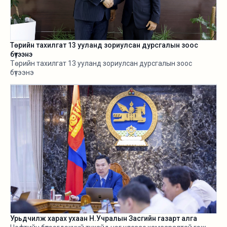
Төрийн тахилгат 13 ууланд зориулсан дурсгалын зоос
бүтээнэ
Төрийн тахилгат 13 ууланд зориулсан дурсгалын зоос
бүтээнэ
Урьдчилж харах ухаан Н.Учралын Засгийн газарт алга