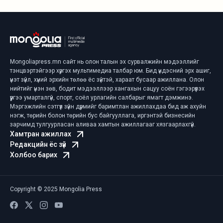
Mongoliapress.mn сайт нь олон талын эх сурвалжийн мэдээллийг
тэнцвэртэйгээр хүргэх мультимедиа талбар юм. Бид үндэсний эрх ашиг,
үнэт зүйл, хүний эрхийн төлөө ёс зүйтэй, хараат бусаар ажиллана. Олон
нийтийг үнэн зөв, бодит мэдээллээр хангахын сацуу соён гэгээрүүлэх
үүргээ умарталгүй, спорт, соёл урлагийн салбарыг ямагт дэмжинэ.
Мэргэжлийн сэтгүүл зүйн дүрмийг баримтлан ажиллахдаа бид аж ахуйн
нэгж, төрийн болон төрийн бус байгууллага, иргэнтэй бизнесийн
зарчимд тулгуурласан аливаа хамтын ажиллагааг хязгаарлахгүй.
Хамтран ажиллах
Редакцийн ёс зүй
Холбоо барих
Copyright © 2025 Mongolia Press