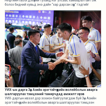
Нефтийн бүтээгдэхүүний тухайд нэг улсаас хамааралтай гэж
болох бидний хувьд энэ дайн “хар дарсан зүүд” гэдгийг
өнгөрсөн хугацаанд хангалттай ярилаа. Харамсалтай нь, энэ
бүхнийг бодитой тооцож, болзошгүй эрсдэл, хүндрэлийг
урьдчилж харж, хариу арга хэмжээ авах ухаан Н.Учралын
Засгийн газарт ч алга.
УИХ-ын дарга Зүүн Азийн эрэгтэйчүүдийн волейболын аварга
шалгаруулах тэмцээний тамирчдад амжилт хүсэв
УИХ-даргын ивээл дор зохион байгуулагдаж буй Зүүн Азийн
эрэгтэйчүүдийн волейболын аварга шалгаруулах тэмцээн