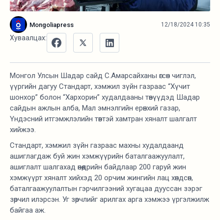
Mongoliapress
12/18/2024 10:35
Хуваалцах:
Монгол Улсын Шадар сайд С.Амарсайханы өгсөн чиглэл,
үүргийн дагуу Стандарт, хэмжил зүйн газраас “Хүчит
шонхор” болон “Хархорин” худалдааны төвүүдэд Шадар
сайдын ажлын алба, Мал эмнэлгийн ерөнхий газар,
Үндэсний итгэмжлэлийн төвтэй хамтран хяналт шалгалт
хийжээ.
Стандарт, хэмжил зүйн газраас махны худалдаанд
ашиглагдаж буй жин хэмжүүрийн баталгаажуулалт,
ашиглалт шалгахад өнөөдрийн байдлаар 200 гаруй жин
хэмжүүрт хяналт хийхэд 20 орчим жингийн лац хөндсөн,
баталгаажуулалтын гэрчилгээний хугацаа дууссан зэрэг
зөрчил илэрсэн. Уг зөрчлийг арилгах арга хэмжээ үргэлжилж
байгаа аж.