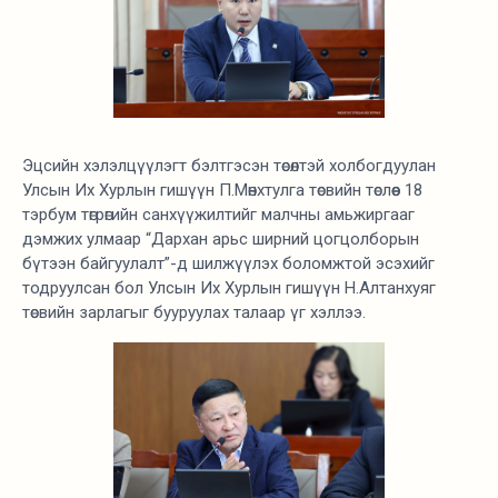
Эцсийн хэлэлцүүлэгт бэлтгэсэн төсөлтэй холбогдуулан
Улсын Их Хурлын гишүүн П.Мөнхтулга төсвийн төслөөс 18
тэрбум төгрөгийн санхүүжилтийг малчны амьжиргааг
дэмжих улмаар “Дархан арьс ширний цогцолборын
бүтээн байгуулалт”-д шилжүүлэх боломжтой эсэхийг
тодруулсан бол Улсын Их Хурлын гишүүн Н.Алтанхуяг
төсвийн зарлагыг бууруулах талаар үг хэллээ.