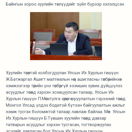
Байнгын хороо хуулийн төслүүдийг зүйл бүрээр хэлэлцсэн.
Хуулийн төсөлтэй холбогдуулан Улсын Их Хурлын гишүүн
Ж.Батжаргал Ашигт малтмалын нөөц ашигласны төлбөрийнхөө
хэмжээгээр төрийн үнэ төлбөргүй эзэмших хувиа дүйцүүлэх
асуудлыг төсөлд хэрхэн зохицуулсан талаар, Улсын Их
Хурлын гишүүн П.Мөнхтулга хөрөнгө оруулалтын гэрээний төсөлд
Монгол Улсад үлдэх бодитой бүтээн байгуулалтын ажлыг
нэмж тусгах боломжтой талаар лавлаж байлаа. Мөн Улсын
Их Хурлын гишүүн Б.Түвшин хуулийн төсөлд давхар
татварын асуудлыг хэрхэн тусгасан, тогтворжуулах
эсэхийг лавласан бол Улсын Их Хурлын гишүүн