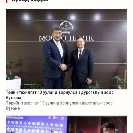
нь эдгээр компаний удирдлагууд тус хамтралт сэтгэлд
хангалуун байгаагаа илэрхийлсэн.
Төрийн тахилгат 13 ууланд зориулсан дурсгалын зоос
бүтээнэ
Төрийн тахилгат 13 ууланд зориулсан дурсгалын зоос
бүтээнэ