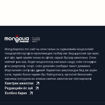
Mongoliapress.mn сайт нь олон талын эх сурвалжийн мэдээллийг
тэнцвэртэйгээр хүргэх мультимедиа талбар юм. Бид үндэсний эрх ашиг,
үнэт зүйл, хүний эрхийн төлөө ёс зүйтэй, хараат бусаар ажиллана. Олон
нийтийг үнэн зөв, бодит мэдээллээр хангахын сацуу соён гэгээрүүлэх
үүргээ умарталгүй, спорт, соёл урлагийн салбарыг ямагт дэмжинэ.
Мэргэжлийн сэтгүүл зүйн дүрмийг баримтлан ажиллахдаа бид аж ахуйн
нэгж, төрийн болон төрийн бус байгууллага, иргэнтэй бизнесийн
зарчимд тулгуурласан аливаа хамтын ажиллагааг хязгаарлахгүй.
Хамтран ажиллах
Редакцийн ёс зүй
Холбоо барих