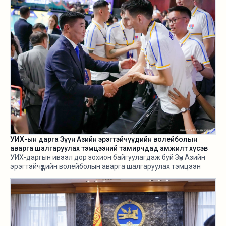
УИХ-ын дарга Зүүн Азийн эрэгтэйчүүдийн волейболын
аварга шалгаруулах тэмцээний тамирчдад амжилт хүсэв
УИХ-даргын ивээл дор зохион байгуулагдаж буй Зүүн Азийн
эрэгтэйчүүдийн волейболын аварга шалгаруулах тэмцээн
өнөөдөр /2026.08.05/ эхэллээ.