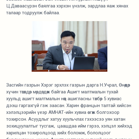
Ц.Даваасүрэн баялгаа хэрхэн үнэлж, зардлаа яаж хянах
талаар тодруулж байлаа.
Засгийн газрын Хэрэг эрхлэх газрын дарга Н.Учрал, Өнөөдөр
хүчин төгөлдөр мөрдөгдөж байгаа Ашигт малтмалын тухай
хуульд ашигт малтмалын нөөц ашигласны төлбөр 5 хувиас
дээш гаргахгүй гэж заасан. Харин францын талтай хийсэн
хэлэлцээрийн үеэр АМНАТ-ийн хувиа өсгөж болгохоор
тохирсон. Асуудлыг хатуу хуульчлах гэхээсээ уян хатан
зохицуулалтыг тусгаж, цаашдаа ийм гэрээ, хэлцэл хийхэд
харилцан тохиролцоод хийх боломж, бололцоог