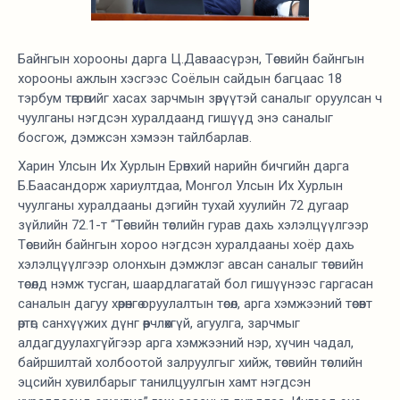
Байнгын хорооны дарга Ц.Даваасүрэн, Төсвийн байнгын
хорооны ажлын хэсгээс Соёлын сайдын багцаас 18
тэрбум төгрөгийг хасах зарчмын зөрүүтэй саналыг оруулсан ч
чуулганы нэгдсэн хуралдаанд гишүүд энэ саналыг
босгож, дэмжсэн хэмээн тайлбарлав.
Харин Улсын Их Хурлын Ерөнхий нарийн бичгийн дарга
Б.Баасандорж хариултдаа, Монгол Улсын Их Хурлын
чуулганы хуралдааны дэгийн тухай хуулийн 72 дугаар
зүйлийн 72.1-т “Төсвийн төслийн гурав дахь хэлэлцүүлгээр
Төсвийн байнгын хороо нэгдсэн хуралдааны хоёр дахь
хэлэлцүүлгээр олонхын дэмжлэг авсан саналыг төсвийн
төсөлд нэмж тусган, шаардлагатай бол гишүүнээс гаргасан
саналын дагуу хөрөнгө оруулалтын төсөл, арга хэмжээний төсөвт
өртөг, санхүүжих дүнг өөрчлөхгүй, агуулга, зарчмыг
алдагдуулахгүйгээр арга хэмжээний нэр, хүчин чадал,
байршилтай холбоотой залруулгыг хийж, төсвийн төслийн
эцсийн хувилбарыг танилцуулгын хамт нэгдсэн