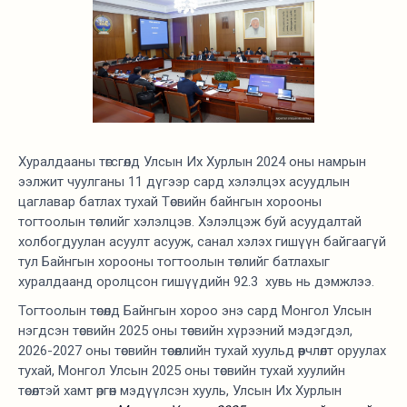
Хуралдааны төгсгөлд Улсын Их Хурлын 2024 оны намрын
ээлжит чуулганы 11 дүгээр сард хэлэлцэх асуудлын
цаглавар батлах тухай Төсвийн байнгын хорооны
тогтоолын төслийг хэлэлцэв. Хэлэлцэж буй асуудалтай
холбогдуулан асуулт асууж, санал хэлэх гишүүн байгаагүй
тул Байнгын хорооны тогтоолын төслийг батлахыг
хуралдаанд оролцсон гишүүдийн 92.3 хувь нь дэмжлээ.
Тогтоолын төсөлд Байнгын хороо энэ сард Монгол Улсын
нэгдсэн төсвийн 2025 оны төсвийн хүрээний мэдэгдэл,
2026-2027 оны төсвийн төсөөллийн тухай хуульд өөрчлөлт оруулах
тухай, Монгол Улсын 2025 оны төсвийн тухай хуулийн
төсөлтэй хамт өргөн мэдүүлсэн хууль, Улсын Их Хурлын