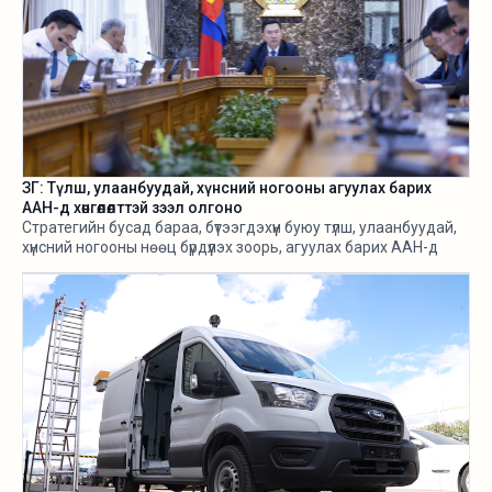
ЗГ: Түлш, улаанбуудай, хүнсний ногооны агуулах барих
ААН-д хөнгөлөлттэй зээл олгоно
Стратегийн бусад бараа, бүтээгдэхүүн буюу түлш, улаанбуудай,
хүнсний ногооны нөөц бүрдүүлэх зоорь, агуулах барих ААН-д
хөнгөлөлттэй зээл олгох, цахилгааны хөнгөлөлт эдлүүлэхийг
салбарын сайд нарт үүрэг болголоо.