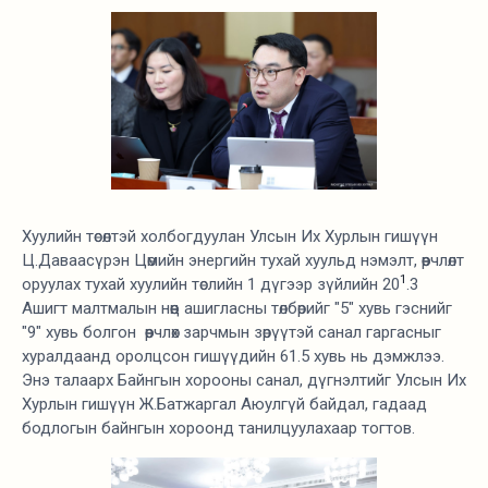
Хуулийн төсөлтэй холбогдуулан Улсын Их Хурлын гишүүн
Ц.Даваасүрэн Цөмийн энергийн тухай хуульд нэмэлт, өөрчлөлт
1
оруулах тухай хуулийн төслийн 1 дүгээр зүйлийн 20
.3
Ашигт малтмалын нөөц ашигласны төлбөрийг "5" хувь гэснийг
"9" хувь болгон өөрчлөх зарчмын зөрүүтэй санал гаргасныг
хуралдаанд оролцсон гишүүдийн 61.5 хувь нь дэмжлээ.
Энэ талаарх Байнгын хорооны санал, дүгнэлтийг Улсын Их
Хурлын гишүүн Ж.Батжаргал Аюулгүй байдал, гадаад
бодлогын байнгын хороонд танилцуулахаар тогтов.