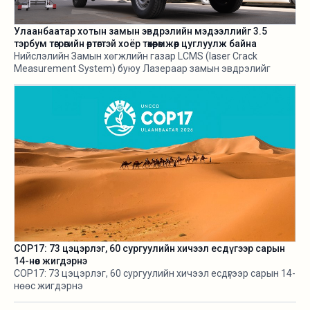
Улаанбаатар хотын замын эвдрэлийн мэдээллийг 3.5
тэрбум төгрөгийн өртөгтэй хоёр төхөөрөмжөөр цуглуулж байна
Нийслэлийн Замын хөгжлийн газар LCMS (laser Crack
Measurement System) буюу Лазераар замын эвдрэлийг
хэмжигч төхөөрөмж нэвтрүүлж байгаа талаараа өнгөрсөн оны
есдүгээр сард мэдээлж байв. Харин тус төхөөрөмж 3.5
тэрбум орчим төгрөгийн өртөгтэй аж.
COP17: 73 цэцэрлэг, 60 сургуулийн хичээл есдүгээр сарын
14-нөөс жигдэрнэ
COP17: 73 цэцэрлэг, 60 сургуулийн хичээл есдүгээр сарын 14-
нөөс жигдэрнэ