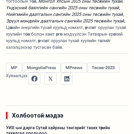
тогтоолын төсөл,
Монгол Улсын 2025 оны төсвийн тухай,
Үндэсний баялгийн сангийн 2025 оны төсвийн тухай,
Нийгмийн даатгалын сангийн 2025 оны төсвийн тухай,
Эрүүл мэндийн даатгалын сангийн 2025 төсвийн тухай,
Цөмийн энергийн тухай хуульд нэмэлт, өөрчлөлт оруулах тухай
хуулийн төсөл болон хамт өргөн мэдүүлсэн Татварын ерөнхий
хуульд нэмэлт, өөрчлөлт оруулах тухай хуулийн төслийг
хэлэлцэхээр тусгасан байв
.
MP
MongoliaPress
MPnews
Төсөв-2025
Хуваалцах:
Холбоотой мэдээ
УИХ-ын дарга Сутай хайрхны тэнгэрийг тахих төрийн
тахилгад оролцлоо