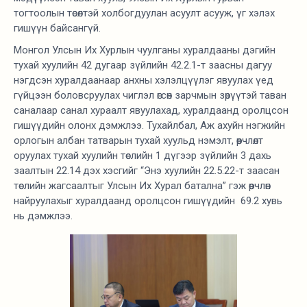
тогтоолын төсөлтэй холбогдуулан асуулт асууж, үг хэлэх
гишүүн байсангүй.
Монгол Улсын Их Хурлын чуулганы хуралдааны дэгийн
тухай хуулийн 42 дугаар зүйлийн 42.2.1-т заасны дагуу
нэгдсэн хуралдаанаар анхны хэлэлцүүлэг явуулах үед
гүйцээн боловсруулах чиглэл өгсөн зарчмын зөрүүтэй таван
саналаар санал хураалт явуулахад, хуралдаанд оролцсон
гишүүдийн олонх дэмжлээ. Тухайлбал, Аж ахуйн нэгжийн
орлогын албан татварын тухай хуульд нэмэлт, өөрчлөлт
оруулах тухай хуулийн
төслийн 1 дүгээр зүйлийн 3 дахь
заалтын 22.14 дэх хэсгийг “Энэ хуулийн 22.5.22-т заасан
төслийн жагсаалтыг Улсын Их Хурал батална” гэж өөрчлөн
найруулахыг хуралдаанд оролцсон гишүүдийн 69.2 хувь
нь дэмжлээ.