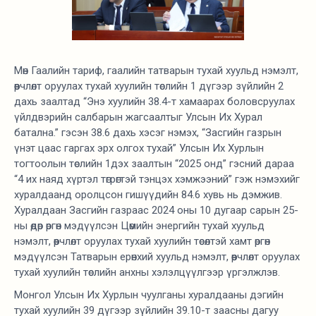
Мөн Гаалийн тариф, гаалийн татварын тухай хуульд нэмэлт,
өөрчлөлт оруулах тухай хуулийн төслийн 1 дүгээр зүйлийн 2
дахь заалтад “Энэ хуулийн 38.4-т хамаарах боловсруулах
үйлдвэрийн салбарын жагсаалтыг Улсын Их Хурал
батална.” гэсэн 38.6 дахь хэсэг нэмэх, “Засгийн газрын
үнэт цаас гаргах эрх олгох тухай” Улсын Их Хурлын
тогтоолын төслийн 1дэх заалтын “2025 онд” гэсний дараа
“4 их наяд хүртэл төгрөгтэй тэнцэх хэмжээний” гэж нэмэхийг
хуралдаанд оролцсон гишүүдийн 84.6 хувь нь дэмжив.
Хуралдаан Засгийн газраас 2024 оны 10 дугаар сарын 25-
ны өдөр өргөн мэдүүлсэн Цөмийн энергийн тухай хуульд
нэмэлт, өөрчлөлт оруулах тухай хуулийн төсөлтэй хамт өргөн
мэдүүлсэн Татварын ерөнхий хуульд нэмэлт, өөрчлөлт оруулах
тухай хуулийн төслийн анхны хэлэлцүүлгээр үргэлжлэв.
Монгол Улсын Их Хурлын чуулганы хуралдааны дэгийн
тухай хуулийн 39 дүгээр зүйлийн 39.10-т заасны дагуу