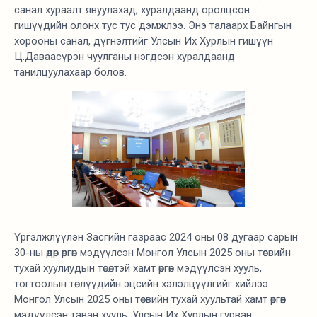
санал хураалт явуулахад, хуралдаанд оролцсон
гишүүдийн олонх тус тус дэмжлээ. Энэ талаарх Байнгын
хорооны санал, дүгнэлтийг Улсын Их Хурлын гишүүн
Ц.Даваасүрэн чуулганы нэгдсэн хуралдаанд
танилцуулахаар болов.
Үргэлжлүүлэн Засгийн газраас 2024 оны 08 дугаар сарын
30-ны өдөр өргөн мэдүүлсэн
Монгол Улсын 2025 оны төсвийн
тухай хуулиудын төсөлтэй хамт өргөн мэдүүлсэн хууль,
тогтоолын төслүүдийн эцсийн хэлэлцүүлгийг хийлээ.
Монгол Улсын 2025 оны төсвийн тухай хуультай хамт өргөн
мэдүүлсэн таван хууль, Улсын Их Хурлын гурван