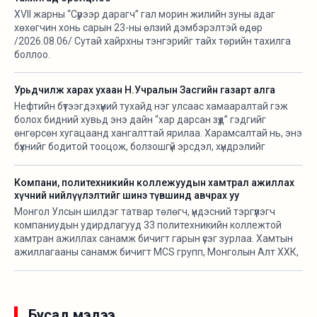
XVII жарны “Сүрээр дарагч” гал морин жилийн зуны адаг
хөхөгчин хонь сарын 23-ны өлзий дэмбэрэлтэй өдөр
/2026.08.06/ Сутай хайрхны тэнгэрийг тайх төрийн тахилга
боллоо.
Урьдчилж харах ухаан Н.Учралын Засгийн газарт алга
Нефтийн бүтээгдэхүүний тухайд нэг улсаас хамааралтай гэж
болох бидний хувьд энэ дайн “хар дарсан зүүд” гэдгийг
өнгөрсөн хугацаанд хангалттай ярилаа. Харамсалтай нь, энэ
бүхнийг бодитой тооцож, болзошгүй эрсдэл, хүндрэлийг
урьдчилж харж, хариу арга хэмжээ авах ухаан Н.Учралын
Засгийн газарт ч алга.
Компани, политехникийн коллежуудын хамтрал ажиллах
хүчний нийлүүлэлтийг шинэ түвшинд авчрах уу
Монгол Улсын шилдэг татвар төлөгч, үндэсний тэргүүлэгч
компаниудын удирдлагууд 33 политехникийн коллежтой
хамтран ажиллах санамж бичигт гарын үсэг зурлаа. Хамтын
ажиллагааны санамж бичигт MCS групп, Монголын Алт ХХК,
АПУ ХХК, Таван богд групп, Хурд групп, Макс групп, Гацуурт
ХХК, “Өгөөж-Чихэр боов” ХХК, Монос групп, Оюутолгой ХХК,
Эрдэнэс Монгол ХХК, Эрдэнэт үйлдвэр ТӨҮГ, Энержи Ресурс
ХХК-ийн удирдлагууд гарын үсэг зурсан юм. Олзуурхууштай
Бусад мэдээ