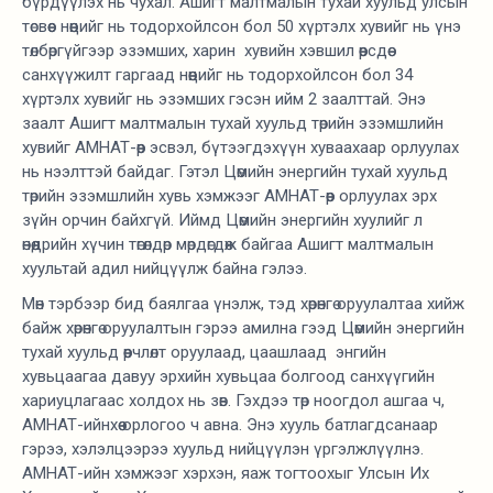
бүрдүүлэх нь чухал. Ашигт малтмалын тухай хуульд улсын
төсвөөс нөөцийг нь тодорхойлсон бол 50 хүртэлх хувийг нь үнэ
төлбөргүйгээр эзэмших, харин хувийн хэвшил өөрсдөө
санхүүжилт гаргаад нөөцийг нь тодорхойлсон бол 34
хүртэлх хувийг нь эзэмших гэсэн ийм 2 заалттай. Энэ
заалт Ашигт малтмалын тухай хуульд төрийн эзэмшлийн
хувийг АМНАТ-өөр эсвэл, бүтээгдэхүүн хуваахаар орлуулах
нь нээлттэй байдаг. Гэтэл Цөмийн энергийн тухай хуульд
төрийн эзэмшлийн хувь хэмжээг АМНАТ-өөр орлуулах эрх
зүйн орчин байхгүй. Иймд Цөмийн энергийн хуулийг л
өнөөдрийн хүчин төгөлдөр мөрдөгдөж байгаа Ашигт малтмалын
хуультай адил нийцүүлж байна гэлээ.
Мөн тэрбээр бид баялгаа үнэлж, тэд хөрөнгө оруулалтаа хийж
байж хөрөнгө оруулалтын гэрээ амилна гээд Цөмийн энергийн
тухай хуульд өөрчлөлт оруулаад, цаашлаад энгийн
хувьцаагаа давуу эрхийн хувьцаа болгоод санхүүгийн
хариуцлагаас холдох нь зөв. Гэхдээ төр ноогдол ашгаа ч,
АМНАТ-ийнхөө орлогоо ч авна. Энэ хууль батлагдсанаар
гэрээ, хэлэлцээрээ хуульд нийцүүлэн үргэлжлүүлнэ.
АМНАТ-ийн хэмжээг хэрхэн, яаж тогтоохыг Улсын Их