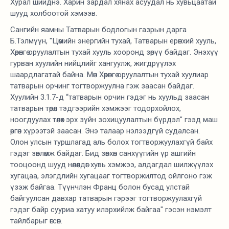
Хурал шийднэ. Харин зардал хянах асуудал нь хувьцаатай
шууд холбоотой хэмээв.
Сангийн яамны Татварын бодлогын газрын дарга
Б.Тэлмүүн, "Цөмийн энергийн тухай, Татварын ерөнхий хууль,
Хөрөнгө оруулалтын тухай хууль хооронд зөрүү байдаг. Энэхүү
гурван хуулийн нийцлийг хангуулж, жигдрүүлэх
шаардлагатай байна. Мөн Хөрөнгө оруулалтын тухай хуулиар
татварын орчинг тогтворжуулна гэж заасан байдаг.
Хуулийн 3.1.7-д “татварын орчин гэдэг нь хуульд заасан
татварын төрөл тэдгээрийн хэмжээг тодорхойлох,
ноогдуулах төлөх эрх зүйн зохицуулалтын бүрдэл" гээд маш
өргөн хүрээтэй заасан. Энэ талаар нэлээдгүй судалсан.
Олон улсын туршлагад аль болох тогтворжуулахгүй байх
гэдэг зөвлөмж байдаг. Бид зөвхөн санхүүгийн үр ашгийн
тооцоонд шууд нөлөөлдөг хувь хэмжээ, алдагдал шилжүүлэх
хугацаа, элэгдлийн хугацааг тогтворжилтод ойлгоно гэж
үзэж байгаа. Түүнчлэн Франц болон бусад улстай
байгуулсан давхар татварын гэрээг тогтворжуулахгүй
гэдэг байр сууриа хатуу илэрхийлж байгаа" гэсэн нэмэлт
тайлбарыг өгсөн.