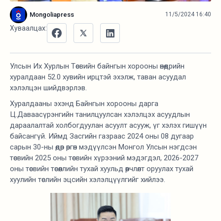
Mongoliapress
11/5/2024 16:40
Хуваалцах:
Улсын Их Хурлын Төсвийн байнгын хорооны өнөөдрийн
хуралдаан 52.0 хувийн ирцтэй эхэлж, таван асуудал
хэлэлцэн шийдвэрлэв.
Хуралдааны эхэнд Байнгын хорооны дарга
Ц.Даваасүрэнгийн танилцуулсан хэлэлцэх асуудлын
дараалалтай холбогдуулан асуулт асууж, үг хэлэх гишүүн
байсангүй. Иймд Засгийн газраас 2024 оны 08 дугаар
сарын 30-ны өдөр өргөн мэдүүлсэн Монгол Улсын нэгдсэн
төсвийн 2025 оны төсвийн хүрээний мэдэгдэл, 2026-2027
оны төсвийн төсөөллийн тухай хуульд өөрчлөлт оруулах тухай
хуулийн төслийн эцсийн хэлэлцүүлгийг хийлээ.