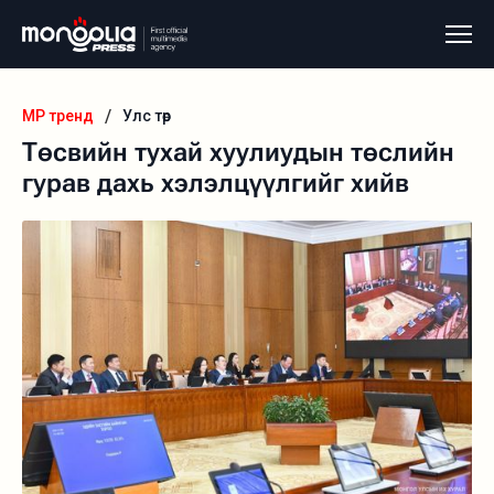
/
MP тренд
Улс төр
Төсвийн тухай хуулиудын төслийн
гурав дахь хэлэлцүүлгийг хийв