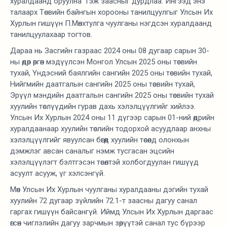
хуралдаанд оруулна” гэж заасныг дурдлаа. Ингээд энэ
талаарх Төсвийн байнгын хорооны танилцуулгыг Улсын Их
Хурлын гишүүн П.Мөнхтулга чуулганы нэгдсэн хуралдаанд
танилцуулахаар тогтов.
Дараа нь Засгийн газраас 2024 оны 08 дугаар сарын 30-
ны өдөр өргөн мэдүүлсэн Монгол Улсын 2025 оны төсвийн
тухай, Үндэсний баялгийн сангийн 2025 оны төсвийн тухай,
Нийгмийн даатгалын сангийн 2025 оны төсвийн тухай,
Эрүүл мэндийн даатгалын сангийн 2025 оны төсвийн тухай
хуулийн төслүүдийн гурав дахь хэлэлцүүлгийг хийлээ.
Улсын Их Хурлын 2024 оны 11 дүгээр сарын 01-ний өдрийн
хуралдаанаар хуулийн төслийн тодорхой асуудлаар анхны
хэлэлцүүлгийг явуулсан бөгөөд хуулийн төсөлд олонхын
дэмжлэг авсан саналыг нэмж тусгасан эцсийн
хэлэлцүүлэгт бэлтгэсэн төсөлтэй холбогдуулан гишүүд
асуулт асууж, үг хэлсэнгүй.
Мөн Улсын Их Хурлын чуулганы хуралдааны дэгийн тухай
хуулийн 72 дугаар зүйлийн 72.1-т заасны дагуу санал
гаргах гишүүн байсангүй. Иймд Улсын Их Хурлын даргаас
өгсөн чиглэлийн дагуу зарчмын зөрүүтэй санал тус бүрээр