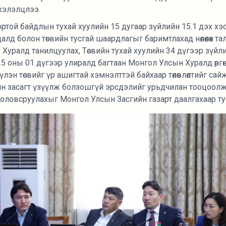
хэлэлцлээ.
вортой байдлын тухай хуулийн 15 дугаар зүйлийн 15.1 дэх хэс
далд болон төсвийн тусгай шаардлагыг баримтлахад нөлөөлөх т
 Хуралд танилцуулах, Төсвийн тухай хуулийн 34 дүгээр зүйл
25 оны 01 дүгээр улиралд багтаан Монгол Улсын Хуралд өргөн 
үүлэн төсвийг үр ашигтай хэмнэлттэй байхаар төлөвлөлтийг сай
н засагт үзүүлж болзошгүй эрсдэлийг урьдчилан тооцоолж,
оловсруулахыг Монгол Улсын Засгийн газарт даалгахаар ту