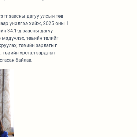
эгт заасны дагуу улсын төсөв
алаар үнэлгээ хийж, 2025 оны 1
ийн 34.1-д заасны дагуу
мэдүүлэх, төсвийн төслийг
жруулах, төсвийн зарлагыг
 төсвийн урсгал зардлыг
сгасан байлаа.