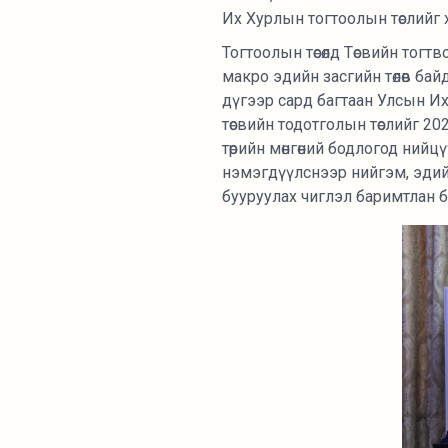
Их Хурлын тогтоолын төслийг 
Тогтоолын төсөлд Төсвийн тогт
макро эдийн засгийн төлөв бай
дүгээр сард багтаан Улсын Их
төсвийн тодотголын төслийг 20
төрийн мөнгөний бодлогод нийц
нэмэгдүүлснээр нийгэм, эдий
бууруулах чиглэл баримтлан б