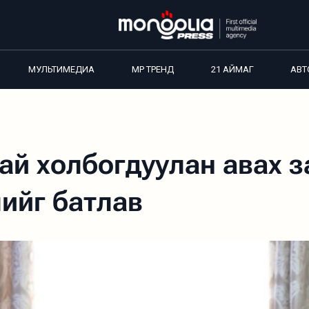
МУЛЬТИМЕДИА
MP ТРЕНД
21 АЙМАГ
АВТ
тай холбогдуулан авах 
лийг батлав