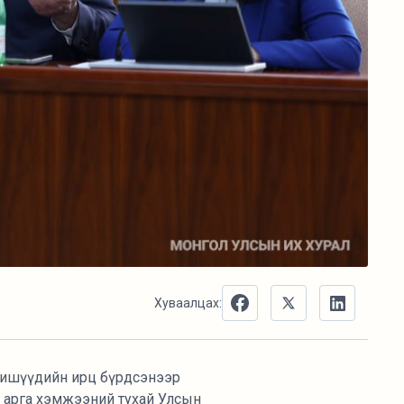
Хуваалцах:
 гишүүдийн ирц бүрдсэнээр
м арга хэмжээний тухай Улсын