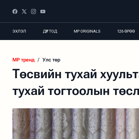
ЭХЛЭЛ
ДҮР ТОД
MP ORIGINALS
126 ӨРӨӨ
MP тренд
/
Улс төр
Төсвийн тухай хууль
тухай тогтоолын төс