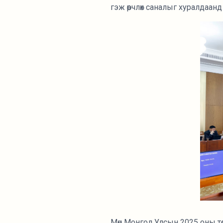
гэж өөрчлөх саналыг хуралдаа
Мөн Монгол Улсын 2025 оны тө