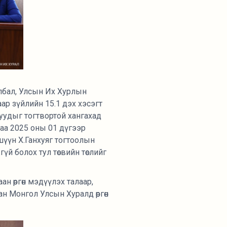
йлбал, Улсын Их Хурлын
ар зүйлийн 15.1 дэх хэсэгт
гуудыг тогтвортой хангахад
лаа 2025 оны 01 дүгээр
шүүн Х.Ганхуяг тогтоолын
үй болох тул төсвийн төслийг
н өргөн мэдүүлэх талаар,
н Монгол Улсын Хуралд өргөн