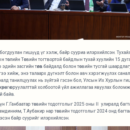
богдуулан гишүүд үг хэлж, байр сууриа илэрхийлсэн. Туха
 төслийн Төсвийн тогтвортой байдлын тухай хуулийн 15 дуга
о эдийн засгийн төлөв байдалд болон төсвийн тусгай шаардла
элгээ хийж, энэ талаарх дүгнэлт болон авч хэрэгжүүлэх сана
алд танилцуулах нь зүйтэй гэсэн бол, Улсын Их Хурлын ги
 хөрөнгө оруулалттай холбоотой үйл ажиллагаа явуулах боломжг
й байв.
 Г.Ганбаатар төсвийн тодотголыг 2025 оны II улиралд багтаа
динням, Т.Аубакир нар төсвийн тодотголыг 2024 онд багтаа
 гэсэн байр суурийг илэрхийлсэн.