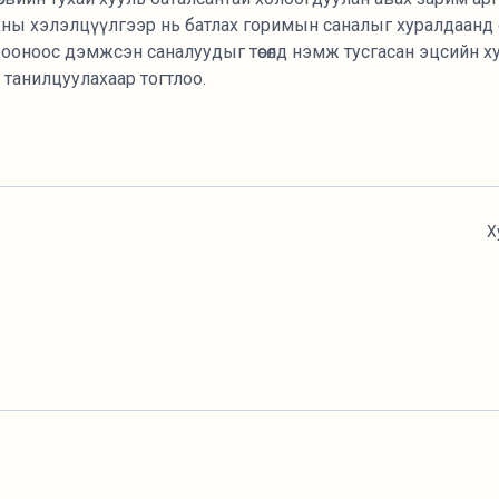
хны хэлэлцүүлгээр нь батлах горимын саналыг хуралдаанд
ооноос дэмжсэн саналуудыг төсөлд нэмж тусгасан эцсийн 
танилцуулахаар тогтлоо.
Х