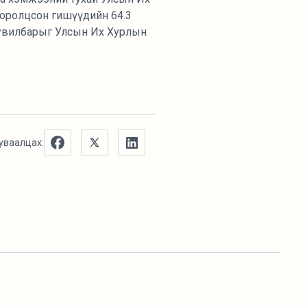
 оролцсон гишүүдийн 64.3
хувилбарыг Улсын Их Хурлын
уваалцах: