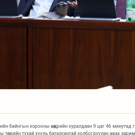
ийн байнгын хорооны өнөөдрийн хуралдаан 9 цаг 46 минутад
ы төсвийн тухай хууль баталсантай холбогдуулан авах зари