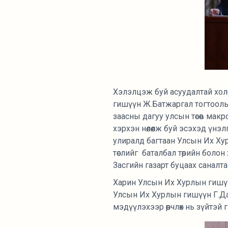
Хэлэлцэж буй асуудалтай хол
гишүүн Ж.Батжаргал тогтоолын
заасны дагуу улсын төсөв макр
хэрхэн нөлөөлж буй эсэхэд үн
улиралд багтаан Улсын Их Хур
төслийг баталбал төрийн болон
Засгийн газарт буцаах саналта
Харин Улсын Их Хурлын гишүүн
Улсын Их Хурлын гишүүн Г.Дам
мэдүүлэхээр өөрчлөх нь зүйтэй