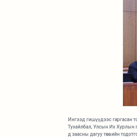
Ингээд гишүүдээс гаргасан то
Тухайлбал, Улсын Их Хурлын г
д заасны дагуу төсвийн тодотг