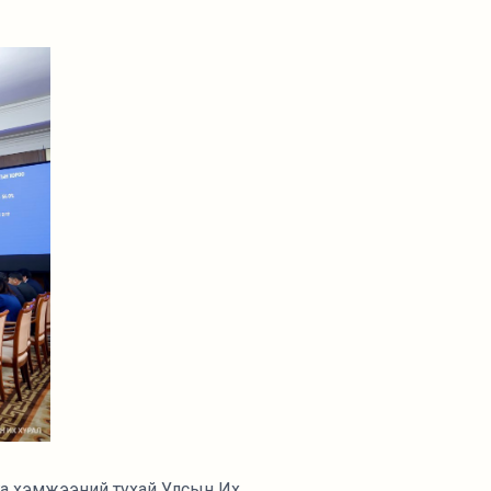
рга хэмжээний тухай Улсын Их