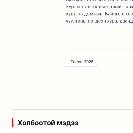
Хурлын тогтоолын төслийг ан
хувь нь дэмжив. Байнгын хор
чуулганы нэгдсэн хуралдаанд 
Төсөв-2025
Холбоотой мэдээ