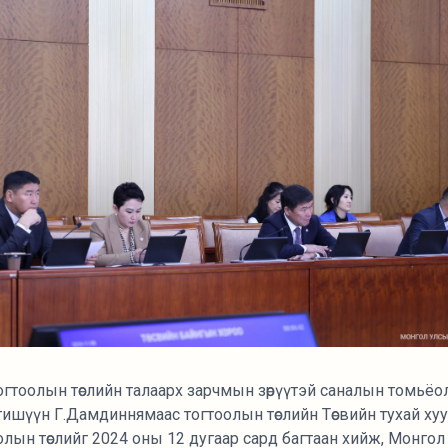
гтоолын төслийн талаарх зарчмын зөрүүтэй саналын томьёол
ишүүн Г.Дамдиннямаас тогтоолын төслийн Төсвийн тухай хуу
олын төслийг 2024 оны 12 дугаар сард багтаан хийж, Монгол