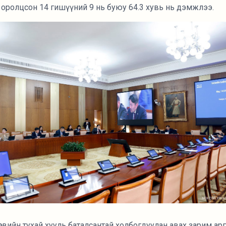
нд оролцсон 14 гишүүний 9 нь буюу 64.3 хувь нь дэмжлээ.
свийн тухай хууль баталсантай холбогдуулан авах зарим а