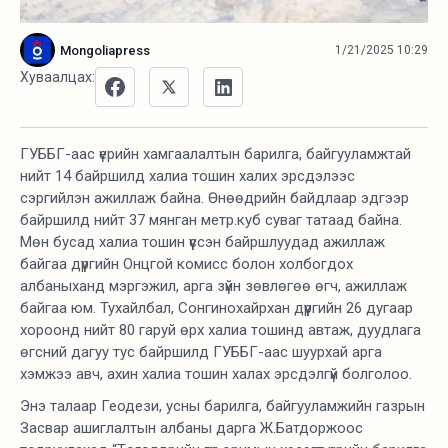
Mongoliapress
1/21/2025 10:29
Хуваалцах:
ГУББГ-аас үерийн хамгаалалтын барилга, байгууламжтай
нийт 14 байршилд халиа тошин халих эрсдэлээс
сэргийлэн ажиллаж байна. Өнөөдрийн байдлаар эдгээр
байршилд нийт 37 мянган метр.куб суваг татаад байна.
Мөн бусад халиа тошин үүссэн байршлуудад ажиллаж
байгаа дүүргийн Онцгой комисс болон холбогдох
албаныханд мэргэжил, арга зүйн зөвлөгөө өгч, ажиллаж
байгаа юм. Тухайлбал, Сонгинохайрхан дүүргийн 26 дугаар
хороонд нийт 80 гаруй өрх халиа тошинд автаж, дуудлага
өгсний дагуу тус байршилд ГУББГ-аас шуурхай арга
хэмжээ авч, ахин халиа тошин халах эрсдэлгүй болголоо.
Энэ талаар Геодези, усны барилга, байгууламжийн газрын
Засвар ашиглалтын албаны дарга Ж.Батдоржоос