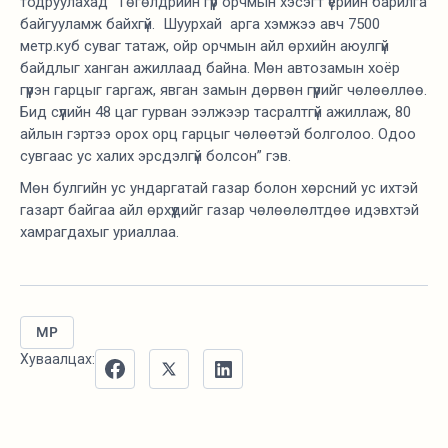
тодруулахад “Төгөлдрийн гүүр орчмын хэсэгт үерийн барилга
байгууламж байхгүй. Шуурхай арга хэмжээ авч 7500
метр.куб суваг татаж, ойр орчмын айл өрхийн аюулгүй
байдлыг ханган ажиллаад байна. Мөн автозамын хоёр
гүүрэн гарцыг гаргаж, явган замын дөрвөн гүүрийг чөлөөллөө.
Бид сүүлийн 48 цаг гурван ээлжээр тасралтгүй ажиллаж, 80
айлын гэртээ орох орц гарцыг чөлөөтэй болголоо. Одоо
сувгаас ус халих эрсдэлгүй болсон” гэв.
Мөн булгийн ус ундаргатай газар болон хөрсний ус ихтэй
газарт байгаа айл өрхүүдийг газар чөлөөлөлтдөө идэвхтэй
хамрагдахыг уриаллаа.
MP
Хуваалцах: