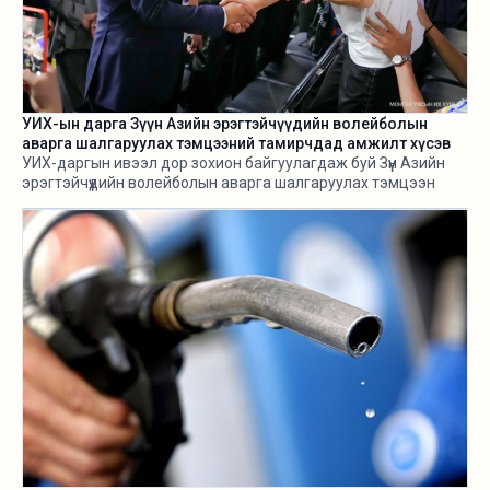
УИХ-ын дарга Зүүн Азийн эрэгтэйчүүдийн волейболын
аварга шалгаруулах тэмцээний тамирчдад амжилт хүсэв
УИХ-даргын ивээл дор зохион байгуулагдаж буй Зүүн Азийн
эрэгтэйчүүдийн волейболын аварга шалгаруулах тэмцээн
өнөөдөр /2026.08.05/ эхэллээ.