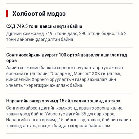
Холбоотой мэдээ
СХД 749.5 тонн давсны нөөцтэй байна
Дүүргийн хэмжээнд 749.5 тонн давс, 290.5 тонн бодис, 165.2
тонн дайргын үлдэгдэлтэй байна.
Сонгинохайрхан дүүрэгт 100 ортой цэцэрлэг ашиглалтад
оров
Азийн хөгжлийн банкны хөрөнгө оруулалтаар тус ажлын
ерөнхий гүйцэтгэлийг “Солармед Монгол” ХХК гүйцэтгэж,
нийслэлийн Хөрөнгө оруулалтын газар захиалагчийн
хяналтыг хэрэгжүүлэн ажиллаж байна.
Нарангийн энгэр орчимд 15 айл халиа тошинд автжээ
Сонгинохайрхан дүүргийн хэмжээнд арван хороонд халиа,
тошин үүсээд байна. Үүнээс тус дүүргийн 35 дугаар хороо,
Нарангийн энгэр орчимд 15 айлын гэр, хашаа, байшин халиа
тошинд автаж, нөхцөл байдал хүндрээд байгаа юм.