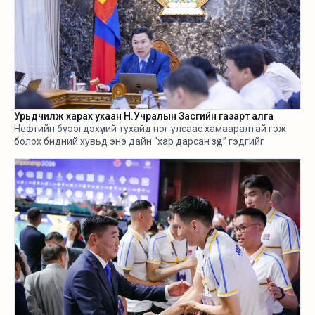
Урьдчилж харах ухаан Н.Учралын Засгийн газарт алга
Нефтийн бүтээгдэхүүний тухайд нэг улсаас хамааралтай гэж
болох бидний хувьд энэ дайн “хар дарсан зүүд” гэдгийг
өнгөрсөн хугацаанд хангалттай ярилаа. Харамсалтай нь, энэ
бүхнийг бодитой тооцож, болзошгүй эрсдэл, хүндрэлийг
урьдчилж харж, хариу арга хэмжээ авах ухаан Н.Учралын
Засгийн газарт ч алга.