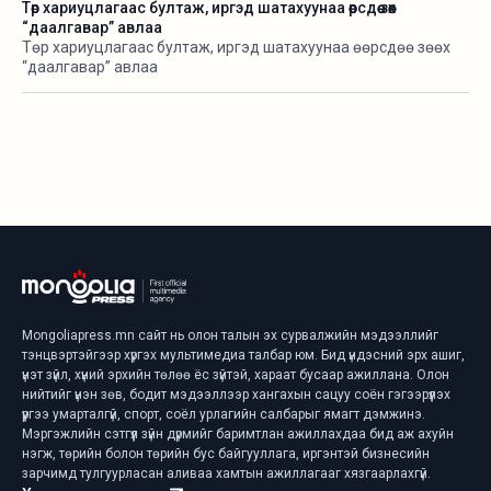
Төр хариуцлагаас бултаж, иргэд шатахуунаа өөрсдөө зөөх
“даалгавар” авлаа
Төр хариуцлагаас бултаж, иргэд шатахуунаа өөрсдөө зөөх
“даалгавар” авлаа
Mongoliapress.mn сайт нь олон талын эх сурвалжийн мэдээллийг
тэнцвэртэйгээр хүргэх мультимедиа талбар юм. Бид үндэсний эрх ашиг,
үнэт зүйл, хүний эрхийн төлөө ёс зүйтэй, хараат бусаар ажиллана. Олон
нийтийг үнэн зөв, бодит мэдээллээр хангахын сацуу соён гэгээрүүлэх
үүргээ умарталгүй, спорт, соёл урлагийн салбарыг ямагт дэмжинэ.
Мэргэжлийн сэтгүүл зүйн дүрмийг баримтлан ажиллахдаа бид аж ахуйн
нэгж, төрийн болон төрийн бус байгууллага, иргэнтэй бизнесийн
зарчимд тулгуурласан аливаа хамтын ажиллагааг хязгаарлахгүй.