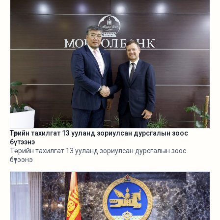
боллоо.
Төрийн тахилгат 13 ууланд зориулсан дурсгалын зоос
бүтээнэ
Төрийн тахилгат 13 ууланд зориулсан дурсгалын зоос
бүтээнэ