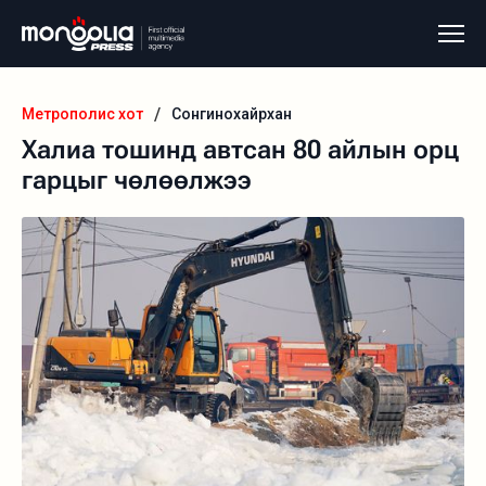
/
Метрополис хот
Сонгинохайрхан
Халиа тошинд автсан 80 айлын орц
гарцыг чөлөөлжээ