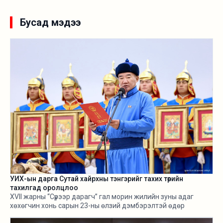
Бусад мэдээ
УИХ-ын дарга Сутай хайрхны тэнгэрийг тахих төрийн
тахилгад оролцлоо
XVII жарны “Сүрээр дарагч” гал морин жилийн зуны адаг
хөхөгчин хонь сарын 23-ны өлзий дэмбэрэлтэй өдөр
/2026.08.06/ Сутай хайрхны тэнгэрийг тайх төрийн тахилга