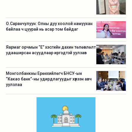
О.Саранчулуун: Олны дуу хоолой намуухан
байлаа ч цуурай нь асар том байдаг
Яармаг орчмын “Е” хэсгийн дахин төлөвлөлт
удааширсан асуудлаар иргэдтэй уулзав
Монголбанкны Ерөнхийлөгч БНСУ-ын
“Какао банк”-ны удирдлагуудыг хүлээн авч
уулзлаа