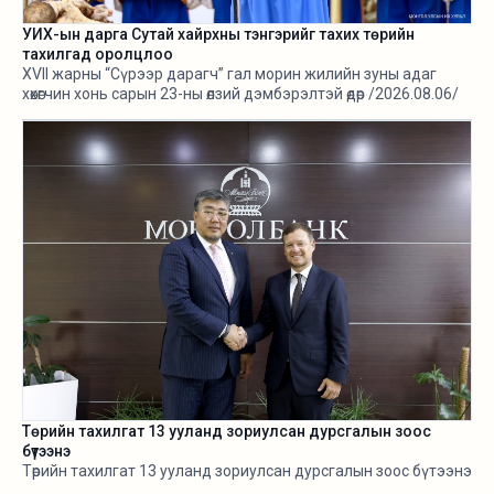
УИХ-ын дарга Сутай хайрхны тэнгэрийг тахих төрийн
тахилгад оролцлоо
XVII жарны “Сүрээр дарагч” гал морин жилийн зуны адаг
хөхөгчин хонь сарын 23-ны өлзий дэмбэрэлтэй өдөр /2026.08.06/
Сутай хайрхны тэнгэрийг тайх төрийн тахилга боллоо.
Төрийн тахилгат 13 ууланд зориулсан дурсгалын зоос
бүтээнэ
Төрийн тахилгат 13 ууланд зориулсан дурсгалын зоос бүтээнэ