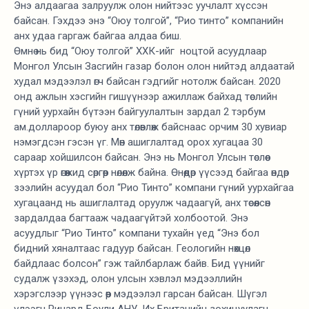
Энэ алдаагаа залруулж олон нийтээс уучлалт хүссэн
байсан. Гэхдээ энэ “Оюу толгой”, “Рио тинто” компанийн
анх удаа гаргаж байгаа алдаа биш.
Өмнө нь бид “Оюу толгой” ХХК-ийг ноцтой асуудлаар
Монгол Улсын Засгийн газар болон олон нийтэд алдаатай
худал мэдээлэл өгч байсан гэдгийг нотолж байсан. 2020
онд ажлын хэсгийн гишүүнээр ажиллаж байхад төслийн
гүний уурхайн бүтээн байгуулалтын зардал 2 тэрбум
ам.доллароор буюу анх төлөвлөж байснаас орчим 30 хувиар
нэмэгдсэн гэсэн үг. Мөн ашиглалтад орох хугацаа 30
сараар хойшилсон байсан. Энэ нь Монгол Улсын төслөөс
хүртэх үр өгөөжид сөргөөр нөлөөлж байна. Өнөөдөр үүсээд байгаа өндөр
зээлийн асуудал бол “Рио Тинто” компани гүний уурхайгаа
хугацаанд нь ашиглалтад оруулж чадаагүй, анх төсөөлсөн
зардалдаа багтааж чадаагүйтэй холбоотой. Энэ
асуудлыг “Рио Тинто” компани тухайн үед “Энэ бол
бидний хяналтаас гадуур байсан. Геологийн нөхцөл
байдлаас болсон” гэж тайлбарлаж байв. Бид үүнийг
судалж үзэхэд, олон улсын хэвлэл мэдээллийн
хэрэгслээр үүнээс өөр мэдээлэл гарсан байсан. Шүгэл
үлээгч Ричард Боули АНУ, Их Британийн зохицуулагч