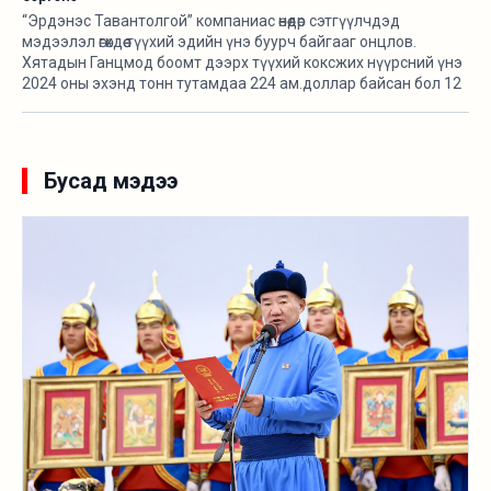
“Эрдэнэс Тавантолгой” компаниас өнөөдөр сэтгүүлчдэд
мэдээлэл өгөхдөө түүхий эдийн үнэ буурч байгааг онцлов.
Хятадын Ганцмод боомт дээрх түүхий коксжих нүүрсний үнэ
2024 оны эхэнд тонн тутамдаа 224 ам.доллар байсан бол 12
удаа унаж, энэ оны эхэнд 125 ам.доллар болж 44 хувиар
буураад байна.
Бусад мэдээ