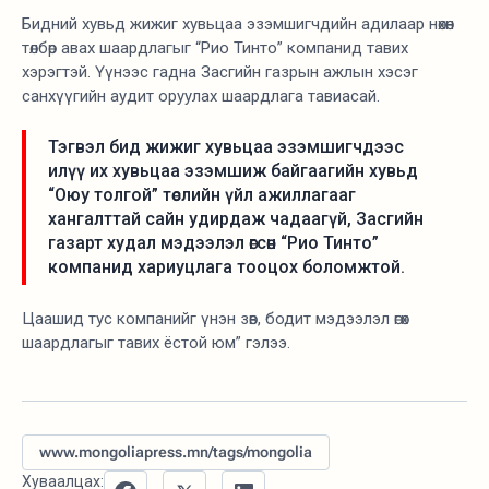
Бидний хувьд жижиг хувьцаа эзэмшигчдийн адилаар нөхөн
төлбөр авах шаардлагыг “Рио Тинто” компанид тавих
хэрэгтэй. Үүнээс гадна Засгийн газрын ажлын хэсэг
санхүүгийн аудит оруулах шаардлага тавиасай.
Тэгвэл бид жижиг хувьцаа эзэмшигчдээс
илүү их хувьцаа эзэмшиж байгаагийн хувьд
“Оюу толгой” төслийн үйл ажиллагааг
хангалттай сайн удирдаж чадаагүй, Засгийн
газарт худал мэдээлэл өгсөн “Рио Тинто”
компанид хариуцлага тооцох боломжтой.
Цаашид тус компанийг үнэн зөв, бодит мэдээлэл өгөх
шаардлагыг тавих ёстой юм” гэлээ.
www.mongoliapress.mn/tags/mongolia
Хуваалцах: