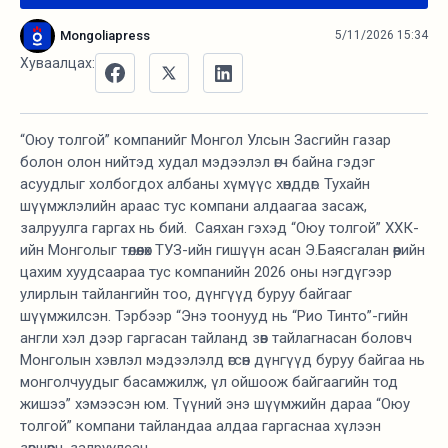
Mongoliapress
5/11/2026 15:34
Хуваалцах:
“Оюу толгой” компанийг Монгол Улсын Засгийн газар
болон олон нийтэд худал мэдээлэл өгч байна гэдэг
асуудлыг холбогдох албаны хүмүүс хөнддөг. Тухайн
шүүмжлэлийн араас тус компани алдаагаа засаж,
залруулга гаргах нь бий. Саяхан гэхэд “Оюу толгой” ХХК-
ийн Монголыг төлөөлөх ТУЗ-ийн гишүүн асан Э.Баясгалан өөрийн
цахим хуудсаараа тус компанийн 2026 оны нэгдүгээр
улирлын тайлангийн тоо, дүнгүүд буруу байгааг
шүүмжилсэн. Тэрбээр “Энэ тоонууд нь “Рио Тинто”-гийн
англи хэл дээр гаргасан тайланд зөв тайлагнасан боловч
Монголын хэвлэл мэдээлэлд өгсөн дүнгүүд буруу байгаа нь
монголчуудыг басамжилж, үл ойшоож байгаагийн тод
жишээ” хэмээсэн юм. Түүний энэ шүүмжийн дараа “Оюу
толгой” компани тайландаа алдаа гаргаснаа хүлээн
зөвшөөрч, залруулсан.