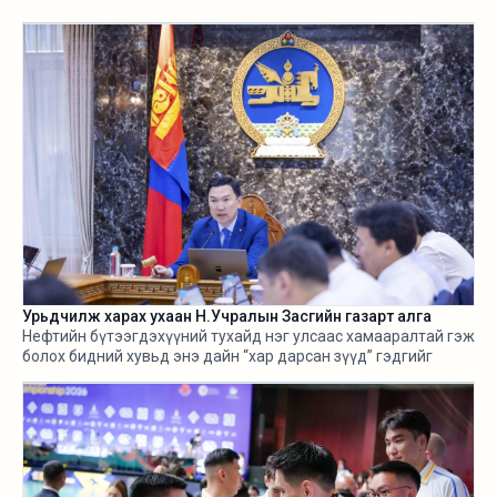
Урьдчилж харах ухаан Н.Учралын Засгийн газарт алга
Нефтийн бүтээгдэхүүний тухайд нэг улсаас хамааралтай гэж
болох бидний хувьд энэ дайн “хар дарсан зүүд” гэдгийг
өнгөрсөн хугацаанд хангалттай ярилаа. Харамсалтай нь, энэ
бүхнийг бодитой тооцож, болзошгүй эрсдэл, хүндрэлийг
урьдчилж харж, хариу арга хэмжээ авах ухаан Н.Учралын
Засгийн газарт ч алга.