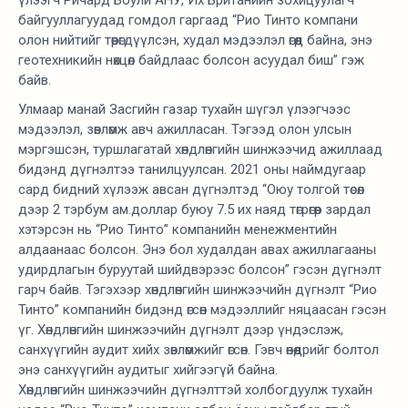
байгууллагуудад гомдол гаргаад “Рио Тинто компани
олон нийтийг төөрөгдүүлсэн, худал мэдээлэл өгөөд байна, энэ
геотехникийн нөхцөл байдлаас болсон асуудал биш” гэж
байв.
Улмаар манай Засгийн газар тухайн шүгэл үлээгчээс
мэдээлэл, зөвлөмж авч ажилласан. Тэгээд олон улсын
мэргэшсэн, туршлагатай хөндлөнгийн шинжээчид ажиллаад
бидэнд дүгнэлтээ танилцуулсан. 2021 оны наймдугаар
сард бидний хүлээж авсан дүгнэлтэд “Оюу толгой төсөл
дээр 2 тэрбум ам.доллар буюу 7.5 их наяд төгрөгөөр зардал
хэтэрсэн нь “Рио Тинто” компанийн менежментийн
алдаанаас болсон. Энэ бол худалдан авах ажиллагааны
удирдлагын буруутай шийдвэрээс болсон” гэсэн дүгнэлт
гарч байв. Тэгэхээр хөндлөнгийн шинжээчийн дүгнэлт “Рио
Тинто” компанийн бидэнд өгсөн мэдээллийг няцаасан гэсэн
үг. Хөндлөнгийн шинжээчийн дүгнэлт дээр үндэслэж,
санхүүгийн аудит хийх зөвлөмжийг өгсөн. Гэвч өнөөдрийг болтол
энэ санхүүгийн аудитыг хийгээгүй байна.
Хөндлөнгийн шинжээчийн дүгнэлттэй холбогдуулж тухайн