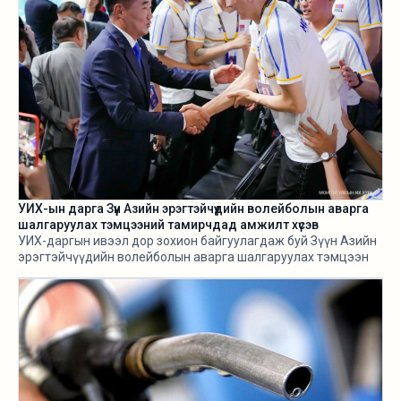
УИХ-ын дарга Зүүн Азийн эрэгтэйчүүдийн волейболын аварга
шалгаруулах тэмцээний тамирчдад амжилт хүсэв
УИХ-даргын ивээл дор зохион байгуулагдаж буй Зүүн Азийн
эрэгтэйчүүдийн волейболын аварга шалгаруулах тэмцээн
өнөөдөр /2026.08.05/ эхэллээ.