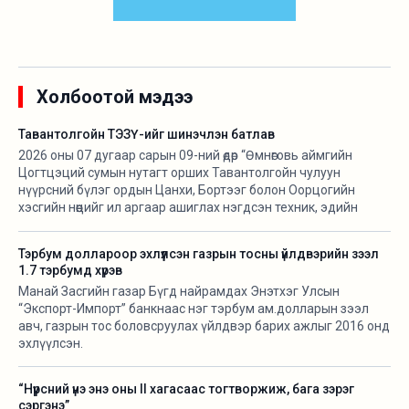
Холбоотой мэдээ
Тавантолгойн ТЭЗҮ-ийг шинэчлэн батлав
2026 оны 07 дугаар сарын 09-ний өдөр “Өмнөговь аймгийн
Цогтцэций сумын нутагт орших Тавантолгойн чулуун
нүүрсний бүлэг ордын Цанхи, Бортээг болон Оорцогийн
хэсгийн нөөцийг ил аргаар ашиглах нэгдсэн техник, эдийн
засгийн үндэслэл (ТЭЗҮ)”-ийг Эрдэс баялгийн мэргэжлийн
зөвлөлийн өргөтгөсөн хурлаар хэлэлцүүлэн баталлаа.
Тэрбум доллароор эхлүүлсэн газрын тосны үйлдвэрийн зээл
1.7 тэрбумд хүрэв
Манай Засгийн газар Бүгд найрамдах Энэтхэг Улсын
“Экспорт-Импорт” банкнаас нэг тэрбум ам.долларын зээл
авч, газрын тос боловсруулах үйлдвэр барих ажлыг 2016 онд
эхлүүлсэн.
“Нүүрсний үнэ энэ оны II хагасаас тогтворжиж, бага зэрэг
сэргэнэ”