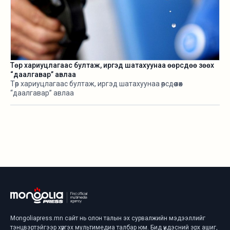
Төр хариуцлагаас бултаж, иргэд шатахуунаа өөрсдөө зөөх
“даалгавар” авлаа
Төр хариуцлагаас бултаж, иргэд шатахуунаа өөрсдөө зөөх
“даалгавар” авлаа
Mongoliapress.mn сайт нь олон талын эх сурвалжийн мэдээллийг
тэнцвэртэйгээр хүргэх мультимедиа талбар юм. Бид үндэсний эрх ашиг,