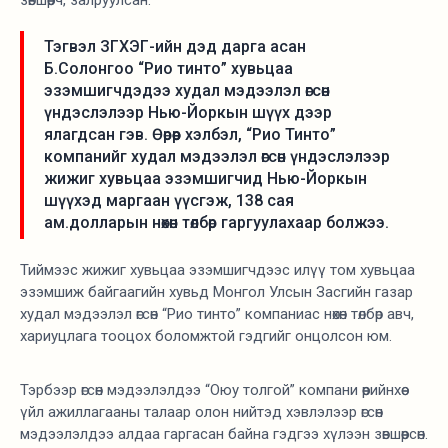
Тэгвэл ЗГХЭГ-ийн дэд дарга асан
Б.Солонгоо “Рио тинто” хувьцаа
эзэмшигчдэдээ худал мэдээлэл өгсөн
үндэслэлээр Нью-Йоркын шүүх дээр
ялагдсан гэв. Өөрөөр хэлбэл, “Рио Тинто”
компанийг худал мэдээлэл өгсөн үндэслэлээр
жижиг хувьцаа эзэмшигчид Нью-Йоркын
шүүхэд маргаан үүсгэж, 138 сая
ам.долларын нөхөн төлбөр гаргуулахаар болжээ.
Тиймээс жижиг хувьцаа эзэмшигчдээс илүү том хувьцаа
эзэмшиж байгаагийн хувьд Монгол Улсын Засгийн газар
худал мэдээлэл өгсөн “Рио тинто” компаниас нөхөн төлбөр авч,
хариуцлага тооцох боломжтой гэдгийг онцолсон юм.
Тэрбээр өгсөн мэдээлэлдээ “Оюу толгой” компани өөрийнхөө
үйл ажиллагааны талаар олон нийтэд хэвлэлээр өгсөн
мэдээлэлдээ алдаа гаргасан байна гэдгээ хүлээн зөвшөөрсөн.