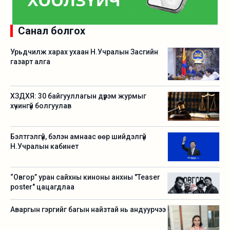
Санал болгох
Урьдчилж харах ухаан Н.Учралын Засгийн
газарт алга
ХЗДХЯ: 30 байгууллагын дүрэм журмыг
хүчингүй болгуулав
Бэлтгэлгүй, бэлэн амнаас өөр шийдэлгүй
Н.Учралын кабинет
“Овгор” уран сайхны киноны анхны "Teaser
poster" цацагдлаа
Аваргын гэргийг багын найзтай нь андуурчээ