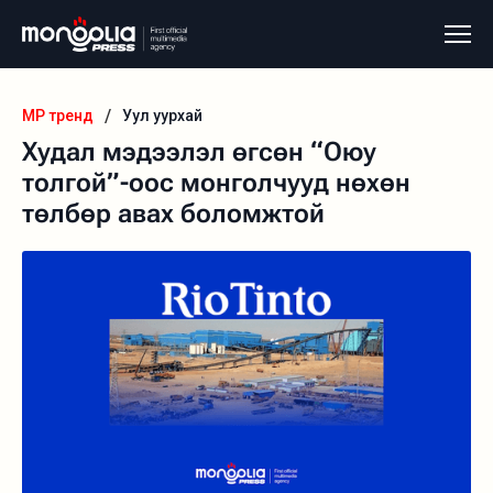
/
MP тренд
Уул уурхай
Худал мэдээлэл өгсөн “Оюу
толгой”-оос монголчууд нөхөн
төлбөр авах боломжтой