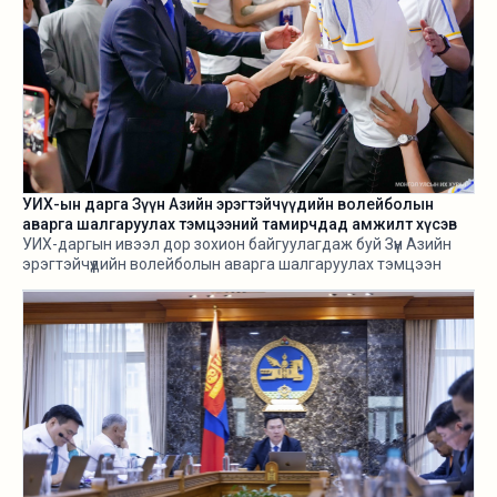
УИХ-ын дарга Зүүн Азийн эрэгтэйчүүдийн волейболын
аварга шалгаруулах тэмцээний тамирчдад амжилт хүсэв
УИХ-даргын ивээл дор зохион байгуулагдаж буй Зүүн Азийн
эрэгтэйчүүдийн волейболын аварга шалгаруулах тэмцээн
өнөөдөр /2026.08.05/ эхэллээ.