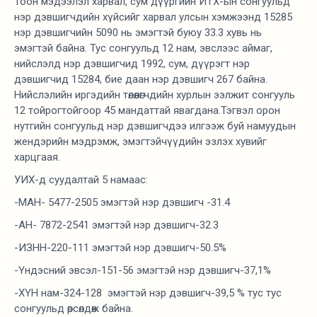
Тоон мэдээлэл харвал, сум дүүргийн ИТХ-ын сонгуульд
нэр дэвшигчдийн хүйсийг харвал улсын хэмжээнд 15285
нэр дэвшигчийн 5090 нь эмэгтэй буюу 33.3 хувь нь
эмэгтэй байна. Тус сонгуульд 12 нам, эвслээс аймаг,
нийслэлд нэр дэвшигчид 1992, сум, дүүрэгт нэр
дэвшигчид 15284, бие даан нэр дэвшигч 267 байна.
Нийслэлийн иргэдийн төлөөлөгчдийн хурлын ээлжит сонгууль
12 тойрогтойгоор 45 мандаттай явагдана.Тэгвэл орон
нутгийн сонгуульд нэр дэвшигчдээ илгээж буй намуудын
жендэрийн мэдрэмж, эмэгтэйчүүдийн эзлэх хувийг
харцгаая.
УИХ-д суудалтай 5 намаас:
-МАН- 5477-2505 эмэгтэй нэр дэвшигч -31.4
-АН- 7872-2541 эмэгтэй нэр дэвшигч-32.3
-ИЗНН-220-111 эмэгтэй нэр дэвшигч-50.5%
-Үндэсний эвсэл-151-56 эмэгтэй нэр дэвшигч-37,1%
-ХҮН нам-324-128 эмэгтэй нэр дэвшигч-39,5 % тус тус
сонгуульд өрсөлдөж байна.