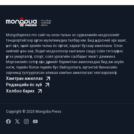
Mongoliapress.mn сайт нь олон талын эх сурвалжийн мэдээллийг
тэнцвэртэйгээр хүргэх мультимедиа талбар юм. Бид үндэсний эрх ашиг,
үнэт зүйл, хүний эрхийн төлөө ёс зүйтэй, хараат бусаар ажиллана. Олон
нийтийг үнэн зөв, бодит мэдээллээр хангахын сацуу соён гэгээрүүлэх
үүргээ умарталгүй, спорт, соёл урлагийн салбарыг ямагт дэмжинэ.
Мэргэжлийн сэтгүүл зүйн дүрмийг баримтлан ажиллахдаа бид аж ахуйн
нэгж, төрийн болон төрийн бус байгууллага, иргэнтэй бизнесийн
зарчимд тулгуурласан аливаа хамтын ажиллагааг хязгаарлахгүй.
Хамтран ажиллах
Редакцийн ёс зүй
Холбоо барих
Copyright © 2025 Mongolia Press