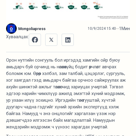
1
Мин
Mongoliapress
10/9/2024 15:40
Хуваалцах:
Орон нутгийн сонгууль бол иргэдэд хамгийн ойр буюу
амьдарч буй орчинд нь нөлөөлөхүйц бодит өөрчлөлт авчрах
боломж юм. Өөрөөр хэлбэл, зам талбай, цэцэрлэг, сургууль,
хог хаягдал гээд амьдарч байгаа орчноо сайжруулах аж
ахуйн шинжтэй ажлыг төлөөлөгчид хариуцах учиртай. Тэгвэл
эдгээр нарийн чимхлүүр ажилд эмэгтэй хүний мэдрэмж,
ур ухаан илүү зохицно. Иргэдийн төлөө тууштай, хүчтэй
дуугарч чадна гэдгийг хүний эрхийн экспертүүд хэлж
байгаа. Намууд ч энэ онцлогийг харгалзан үзэж нэр
дэвшигчдээ илгээсэн байх магадлалтай. Намуудын
жендэрийн мэдрэмж ч үүнээс харагдах учиртай.