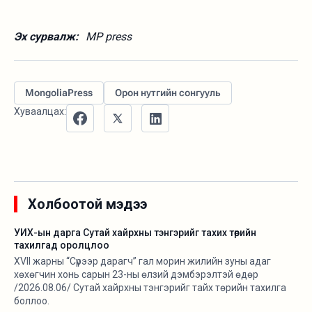
Эх сурвалж:
MP press
MongoliaPress
Орон нутгийн сонгууль
Хуваалцах:
Холбоотой мэдээ
УИХ-ын дарга Сутай хайрхны тэнгэрийг тахих төрийн
тахилгад оролцлоо
XVII жарны “Сүрээр дарагч” гал морин жилийн зуны адаг
хөхөгчин хонь сарын 23-ны өлзий дэмбэрэлтэй өдөр
/2026.08.06/ Сутай хайрхны тэнгэрийг тайх төрийн тахилга
боллоо.