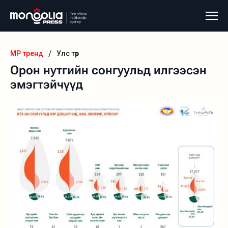
/
MP тренд
Улс төр
Орон нутгийн сонгуульд илгээсэн
эмэгтэйчүүд