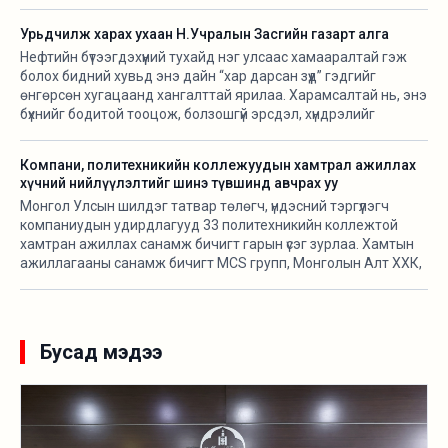
Урьдчилж харах ухаан Н.Учралын Засгийн газарт алга
Нефтийн бүтээгдэхүүний тухайд нэг улсаас хамааралтай гэж
болох бидний хувьд энэ дайн “хар дарсан зүүд” гэдгийг
өнгөрсөн хугацаанд хангалттай ярилаа. Харамсалтай нь, энэ
бүхнийг бодитой тооцож, болзошгүй эрсдэл, хүндрэлийг
урьдчилж харж, хариу арга хэмжээ авах ухаан Н.Учралын
Засгийн газарт ч алга.
Компани, политехникийн коллежуудын хамтрал ажиллах
хүчний нийлүүлэлтийг шинэ түвшинд авчрах уу
Монгол Улсын шилдэг татвар төлөгч, үндэсний тэргүүлэгч
компаниудын удирдлагууд 33 политехникийн коллежтой
хамтран ажиллах санамж бичигт гарын үсэг зурлаа. Хамтын
ажиллагааны санамж бичигт MCS групп, Монголын Алт ХХК,
АПУ ХХК, Таван богд групп, Хурд групп, Макс групп, Гацуурт
ХХК, “Өгөөж-Чихэр боов” ХХК, Монос групп, Оюутолгой ХХК,
Эрдэнэс Монгол ХХК, Эрдэнэт үйлдвэр ТӨҮГ, Энержи Ресурс
ХХК-ийн удирдлагууд гарын үсэг зурсан юм. Олзуурхууштай
Бусад мэдээ
нь эдгээр компаний удирдлагууд тус хамтралт сэтгэлд
хангалуун байгаагаа илэрхийлсэн.