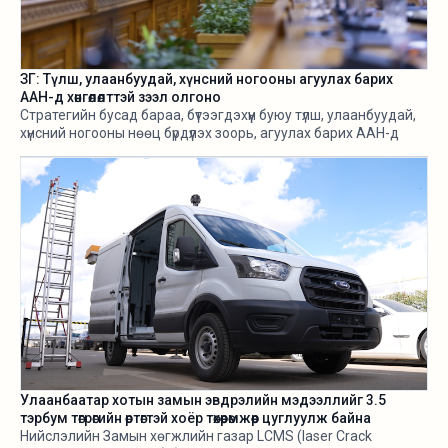
ЗГ: Түлш, улаанбуудай, хүнсний ногооны агуулах барих
ААН-д хөнгөлөлттэй зээл олгоно
Стратегийн бусад бараа, бүтээгдэхүүн буюу түлш, улаанбуудай,
хүнсний ногооны нөөц бүрдүүлэх зоорь, агуулах барих ААН-д
хөнгөлөлттэй зээл олгох, цахилгааны хөнгөлөлт эдлүүлэхийг
салбарын сайд нарт үүрэг болголоо.
Улаанбаатар хотын замын эвдрэлийн мэдээллийг 3.5
тэрбум төгрөгийн өртөгтэй хоёр төхөөрөмжөөр цуглуулж байна
Нийслэлийн Замын хөгжлийн газар LCMS (laser Crack