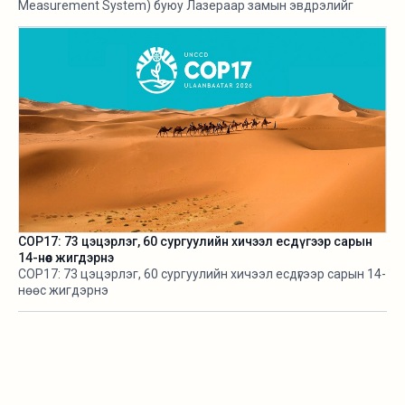
Measurement System) буюу Лазераар замын эвдрэлийг
хэмжигч төхөөрөмж нэвтрүүлж байгаа талаараа өнгөрсөн оны
есдүгээр сард мэдээлж байв. Харин тус төхөөрөмж 3.5
тэрбум орчим төгрөгийн өртөгтэй аж.
COP17: 73 цэцэрлэг, 60 сургуулийн хичээл есдүгээр сарын
14-нөөс жигдэрнэ
COP17: 73 цэцэрлэг, 60 сургуулийн хичээл есдүгээр сарын 14-
нөөс жигдэрнэ