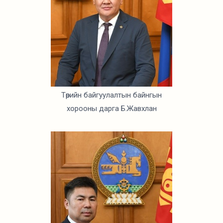
Төрийн байгуулалтын байнгын
хорооны дарга Б.Жавхлан