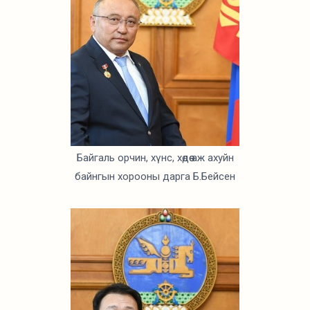
Байгаль орчин, хүнс, хөдөө аж ахуйн
байнгын хорооны дарга Б.Бейсен