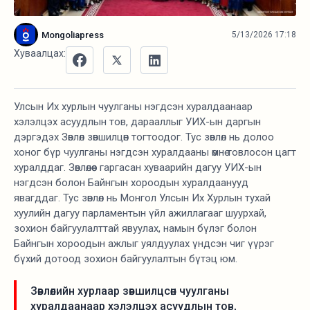
Mongoliapress
5/13/2026 17:18
Хуваалцах:
Улсын Их хурлын чуулганы нэгдсэн хуралдаанаар
хэлэлцэх асуудлын тов, дарааллыг УИХ-ын даргын
дэргэдэх Зөвлөл зөвшилцөн тогтоодог. Тус зөвлөл нь долоо
хоног бүр чуулганы нэгдсэн хуралдааны өмнө товлосон цагт
хуралддаг. Зөвлөлөөс гаргасан хуваарийн дагуу УИХ-ын
нэгдсэн болон Байнгын хороодын хуралдаанууд
явагддаг. Тус зөвлөл нь Монгол Улсын Их Хурлын тухай
хуулийн дагуу парламентын үйл ажиллагааг шуурхай,
зохион байгуулалттай явуулах, намын бүлэг болон
Байнгын хороодын ажлыг уялдуулах үндсэн чиг үүрэг
бүхий дотоод зохион байгуулалтын бүтэц юм.
Зөвлөлийн хурлаар зөвшилцсөн чуулганы
хуралдаанаар хэлэлцэх асуудлын тов,