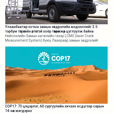
Улаанбаатар хотын замын эвдрэлийн мэдээллийг 3.5
тэрбум төгрөгийн өртөгтэй хоёр төхөөрөмжөөр цуглуулж байна
Нийслэлийн Замын хөгжлийн газар LCMS (laser Crack
Measurement System) буюу Лазераар замын эвдрэлийг
хэмжигч төхөөрөмж нэвтрүүлж байгаа талаараа өнгөрсөн оны
есдүгээр сард мэдээлж байв. Харин тус төхөөрөмж 3.5
тэрбум орчим төгрөгийн өртөгтэй аж.
COP17: 73 цэцэрлэг, 60 сургуулийн хичээл есдүгээр сарын
14-нөөс жигдэрнэ