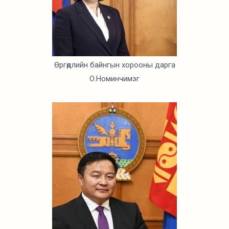
Өргөдлийн байнгын хорооны дарга
О.Номинчимэг