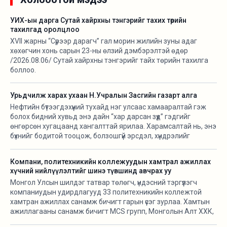
УИХ-ын дарга Сутай хайрхны тэнгэрийг тахих төрийн
тахилгад оролцлоо
XVII жарны “Сүрээр дарагч” гал морин жилийн зуны адаг
хөхөгчин хонь сарын 23-ны өлзий дэмбэрэлтэй өдөр
/2026.08.06/ Сутай хайрхны тэнгэрийг тайх төрийн тахилга
боллоо.
Урьдчилж харах ухаан Н.Учралын Засгийн газарт алга
Нефтийн бүтээгдэхүүний тухайд нэг улсаас хамааралтай гэж
болох бидний хувьд энэ дайн “хар дарсан зүүд” гэдгийг
өнгөрсөн хугацаанд хангалттай ярилаа. Харамсалтай нь, энэ
бүхнийг бодитой тооцож, болзошгүй эрсдэл, хүндрэлийг
урьдчилж харж, хариу арга хэмжээ авах ухаан Н.Учралын
Засгийн газарт ч алга.
Компани, политехникийн коллежуудын хамтрал ажиллах
хүчний нийлүүлэлтийг шинэ түвшинд авчрах уу
Монгол Улсын шилдэг татвар төлөгч, үндэсний тэргүүлэгч
компаниудын удирдлагууд 33 политехникийн коллежтой
хамтран ажиллах санамж бичигт гарын үсэг зурлаа. Хамтын
ажиллагааны санамж бичигт MCS групп, Монголын Алт ХХК,
АПУ ХХК, Таван богд групп, Хурд групп, Макс групп, Гацуурт