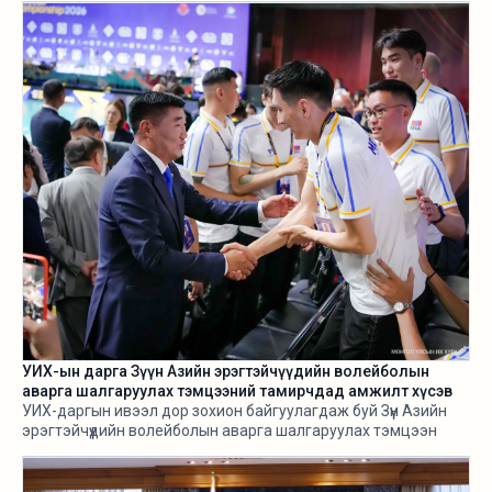
УИХ-ын дарга Зүүн Азийн эрэгтэйчүүдийн волейболын
аварга шалгаруулах тэмцээний тамирчдад амжилт хүсэв
УИХ-даргын ивээл дор зохион байгуулагдаж буй Зүүн Азийн
эрэгтэйчүүдийн волейболын аварга шалгаруулах тэмцээн
өнөөдөр /2026.08.05/ эхэллээ.