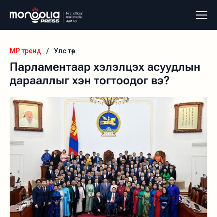
/
MP тренд
Улс төр
Парламентаар хэлэлцэх асуудлын
дарааллыг хэн тогтоодог вэ?