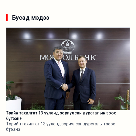
ХХК, “Өгөөж-Чихэр боов” ХХК, Монос групп, Оюутолгой ХХК,
Эрдэнэс Монгол ХХК, Эрдэнэт үйлдвэр ТӨҮГ, Энержи Ресурс
ХХК-ийн удирдлагууд гарын үсэг зурсан юм. Олзуурхууштай
Бусад мэдээ
нь эдгээр компаний удирдлагууд тус хамтралт сэтгэлд
хангалуун байгаагаа илэрхийлсэн.
Төрийн тахилгат 13 ууланд зориулсан дурсгалын зоос
бүтээнэ
Төрийн тахилгат 13 ууланд зориулсан дурсгалын зоос
бүтээнэ