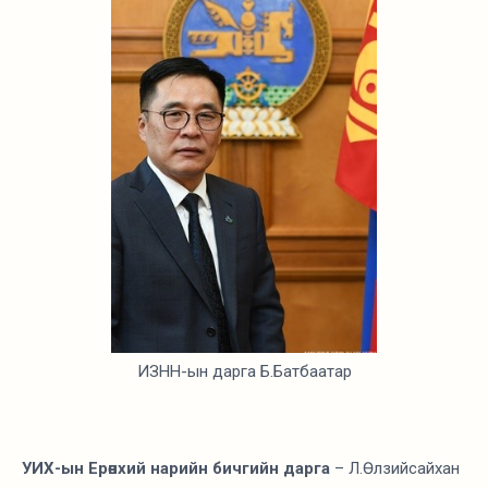
ИЗНН-ын дарга Б.Батбаатар
УИХ-ын Ерөнхий нарийн бичгийн дарга
– Л.Өлзийсайхан