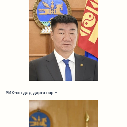
УИХ-ын дэд дарга нар
–