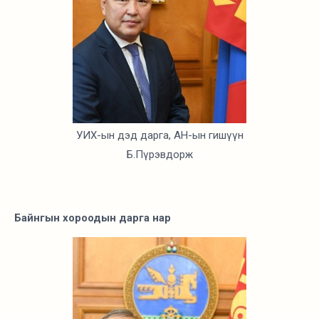
УИХ-ын дэд дарга, АН-ын гишүүн
Б.Пүрэвдорж
Байнгын хороодын дарга нар