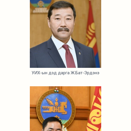
УИХ-ын дэд дарга Ж.Бат-Эрдэнэ