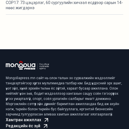
COP17: 73 цэцэрлэг, 60 сургуулийн хичээл есдүгээр сарын 14-
нөөс жигдэрнэ
Mongoliapress.mn сайт нь олон талын эх сурвалжийн мэдээллийг
тэнцвэртэйгээр хүргэх мультимедиа талбар юм. Бид үндэсний эрх ашиг,
үнэт зүйл, хүний эрхийн төлөө ёс зүйтэй, хараат бусаар ажиллана. Олон
нийтийг үнэн зөв, бодит мэдээллээр хангахын сацуу соён гэгээрүүлэх
үүргээ умарталгүй, спорт, соёл урлагийн салбарыг ямагт дэмжинэ.
Мэргэжлийн сэтгүүл зүйн дүрмийг баримтлан ажиллахдаа бид аж ахуйн
нэгж, төрийн болон төрийн бус байгууллага, иргэнтэй бизнесийн
зарчимд тулгуурласан аливаа хамтын ажиллагааг хязгаарлахгүй.
Хамтран ажиллах
Редакцийн ёс зүй