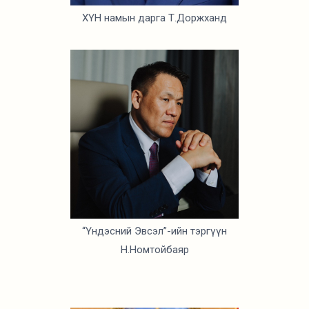
ХҮН намын дарга Т.Доржханд
“Үндэсний Эвсэл”-ийн тэргүүн
Н.Номтойбаяр