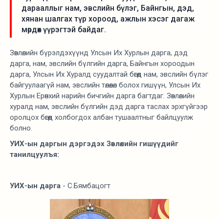
дарааллыг нам, эвслийн бүлэг, Байнгын, дэд,
хянан шалгах түр хороод, ажлын хэсэг дагаж
мөрдөх үүрэгтэй байдаг.
Зөвлөлийн бүрэлдэхүүнд Улсын Их Хурлын дарга, дэд
дарга, нам, эвслийн бүлгийн дарга, Байнгын хороодын
дарга, Улсын Их Хуралд суудалтай бөгөөд нам, эвслийн бүлэг
байгуулаагүй нам, эвслийн төлөөлөл болох гишүүн, Улсын Их
Хурлын Ерөнхий нарийн бичгийн дарга багтдаг. Зөвлөлийн
хуралд нам, эвслийн бүлгийн дэд дарга таслах эрхгүйгээр
оролцох бөгөөд холбогдох албан тушаалтныг байлцуулж
болно.
УИХ-ын даргын дэргэдэх Зөвлөлийн гишүүдийг
танилцуулъя:
УИХ-ын дарга
- С.Бямбацогт