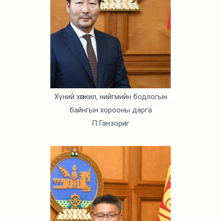
Хүний хөгжил, нийгмийн бодлогын
байнгын хорооны дарга
П.Ганзориг