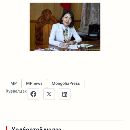
MP
MPnews
MongoliaPress
Хуваалцах:
Холбоотой мэдээ