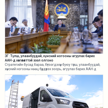
ЗГ: Түлш, улаанбуудай, хүнсний ногооны агуулах барих
ААН-д хөнгөлөлттэй зээл олгоно
Стратегийн бусад бараа, бүтээгдэхүүн буюу түлш, улаанбуудай,
хүнсний ногооны нөөц бүрдүүлэх зоорь, агуулах барих ААН-д
хөнгөлөлттэй зээл олгох, цахилгааны хөнгөлөлт эдлүүлэхийг
салбарын сайд нарт үүрэг болголоо.