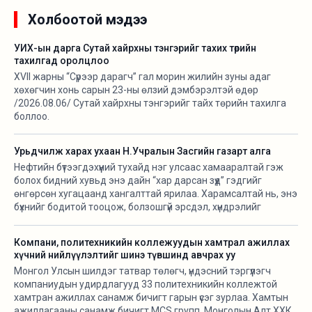
Холбоотой мэдээ
УИХ-ын дарга Сутай хайрхны тэнгэрийг тахих төрийн
тахилгад оролцлоо
XVII жарны “Сүрээр дарагч” гал морин жилийн зуны адаг
хөхөгчин хонь сарын 23-ны өлзий дэмбэрэлтэй өдөр
/2026.08.06/ Сутай хайрхны тэнгэрийг тайх төрийн тахилга
боллоо.
Урьдчилж харах ухаан Н.Учралын Засгийн газарт алга
Нефтийн бүтээгдэхүүний тухайд нэг улсаас хамааралтай гэж
болох бидний хувьд энэ дайн “хар дарсан зүүд” гэдгийг
өнгөрсөн хугацаанд хангалттай ярилаа. Харамсалтай нь, энэ
бүхнийг бодитой тооцож, болзошгүй эрсдэл, хүндрэлийг
урьдчилж харж, хариу арга хэмжээ авах ухаан Н.Учралын
Засгийн газарт ч алга.
Компани, политехникийн коллежуудын хамтрал ажиллах
хүчний нийлүүлэлтийг шинэ түвшинд авчрах уу
Монгол Улсын шилдэг татвар төлөгч, үндэсний тэргүүлэгч
компаниудын удирдлагууд 33 политехникийн коллежтой
хамтран ажиллах санамж бичигт гарын үсэг зурлаа. Хамтын
ажиллагааны санамж бичигт MCS групп, Монголын Алт ХХК,