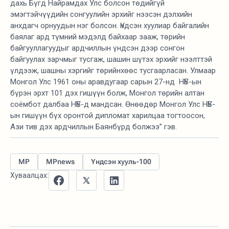
дахь Бүгд Найрамдах Улс болсон төдийгүй
эмэгтэйчүүдийн сонгуулийн эрхийг нээсэн дэлхийн
анхдагч орнуудын нэг болсон. Үндсэн хуулиар байгалийн
баялаг ард түмний мэдэлд байхаар зааж, төрийн
байгууллагуудыг ардчиллын үндсэн дээр сонгон
байгуулах зарчмыг тусгаж, шашин шүтэх эрхийг нээлттэй
үлдээж, шашны хэргийг төрийнхөөс тусгаарласан. Улмаар
Монгол Улс 1961 оны аравдугаар сарын 27-нд НҮБ-ын
бүрэн эрхт 101 дэх гишүүн болж, Монгол төрийн алтан
соёмбот далбаа НҮБ-д мандсан. Өнөөдөр Монгол Улс НҮБ-
ын гишүүн бүх оронтой дипломат харилцаа тогтоосон,
Ази тив дэх ардчиллын Баянбүрд болжээ” гэв.
MP
MPnews
Үндсэн хууль-100
Хуваалцах: