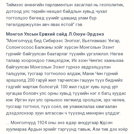
Тиймээс өнөөгийн парламентын засаглал нь геополитик,
дотоод улс төрийн нөхцөл байдлын хувьд чухал
тогтолцоо бөгөөд үүнийг цаашид улам бүр
төгөлдөржүүлэн авч явах ёстой” гэв.
Монгол Улсын Ерөнхий сайд Л.Оюун-Эрдэнэ
“Монголчууд бид Сибирээс Энэтхэг, Вьетнамаас Унгар,
Солонгосоос Балканы хойг хүрсэн Монголын Эзэнт
гүрнийг байгуулсан баатарлаг түүхийн үргэлжлэл. Нөгөө
талаар хоорондоо тэмцэлдэж, Их эзэн Чингис хааныхаа
байгуулсан Монголын Эзэнт гүрнээ эвдрэлцүүлэн
талцуулж, тусгаар тогтнолоо алдаж, Манж Чин гүрний
эрхшээлд 200 гаруй жил тарчилсан гашуун түүх биднийх
гэдгийг мартаж болохгүй. 100 жил гэдэг хувь хүнд урт
хугацаа боловч улс орны хувьд түүхийн нэг л багц хуудас
юм. Иргэн хүн улс орныхоо хөгжилд оролцож, эрх чөлөө,
тусгаар тогтнол, түүх соёл, өв уламжлалаа хамгаалан
дээдэлснээр зуун алгассан ч түүхэнд мөнхрөн үлддэг.
.... Монголчууд 1924 оны энэ өдөр анхдугаар Үндсэн
хуулиараа Ардын эрхийг тэргүүнд тавьж, Ази тив дэх хоёр