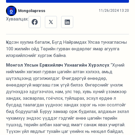
Mongoliapress
11/26/2024 13:20
Хуваалцах:
Үндсэн хуулиа баталж, Бүгд Найрамдах Улсаа тунхагласны
100 жилийн ойд Төрийн гурван өндөрлөг ямар агуулга
илэрхийлснийг хүргэж байна.
Монгол Улсын Ерөнхийлөгч Ухнаагийн Хүрэлсүх
“Хүний
нийгмийн хөгжил гурван цагийн алтан хэлхээ, амьд
шүтэлцээнд үргэлжилдэг. Өчигдөргүй өнөөдөр,
өнөөдөргүй маргааш гэж үгүй билээ. Өнгөрснийг үнэлж
дүгнэхдээ эдүгээчлэх, нам, улс төр, хувь хүний үзэмжээр
хандах, засварлах, гоёчлох, туйлшрах, эсхүл ердөө л
бусдад таалагдах үүднээс хандах зэрэг нь нэн осолтойг
бид бодууштай. Буруу замаар орж будилах, алдахын эхлэл
чухамхүү эндээс үүддэг гэдгийг өнөө цагийн төрийн
түшээд, төрийн албан хаагчид ямагт санаж явах учиртай.
Түүхэн үйл явдлыг тухайн цаг үеийнх нь нөхцөл байдал,