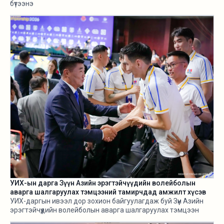
бүтээнэ
УИХ-ын дарга Зүүн Азийн эрэгтэйчүүдийн волейболын
аварга шалгаруулах тэмцээний тамирчдад амжилт хүсэв
УИХ-даргын ивээл дор зохион байгуулагдаж буй Зүүн Азийн
эрэгтэйчүүдийн волейболын аварга шалгаруулах тэмцээн
өнөөдөр /2026.08.05/ эхэллээ.