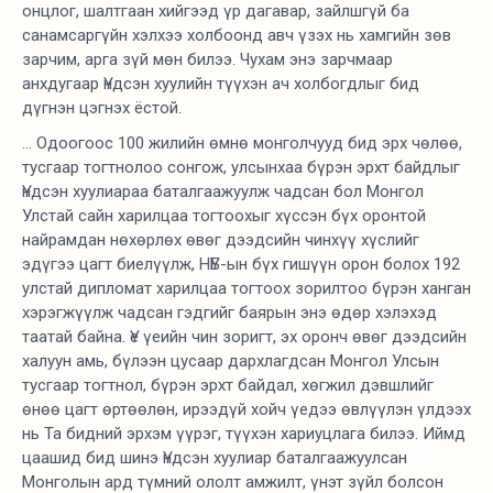
онцлог, шалтгаан хийгээд үр дагавар, зайлшгүй ба
санамсаргүйн хэлхээ холбоонд авч үзэх нь хамгийн зөв
зарчим, арга зүй мөн билээ. Чухам энэ зарчмаар
анхдугаар Үндсэн хуулийн түүхэн ач холбогдлыг бид
дүгнэн цэгнэх ёстой.
... Одоогоос 100 жилийн өмнө монголчууд бид эрх чөлөө,
тусгаар тогтнолоо сонгож, улсынхаа бүрэн эрхт байдлыг
Үндсэн хуулиараа баталгаажуулж чадсан бол Монгол
Улстай сайн харилцаа тогтоохыг хүссэн бүх оронтой
найрамдан нөхөрлөх өвөг дээдсийн чинхүү хүслийг
эдүгээ цагт биелүүлж, НҮБ-ын бүх гишүүн орон болох 192
улстай дипломат харилцаа тогтоох зорилтоо бүрэн ханган
хэрэгжүүлж чадсан гэдгийг баярын энэ өдөр хэлэхэд
таатай байна. Үе үеийн чин зоригт, эх оронч өвөг дээдсийн
халуун амь, бүлээн цусаар дархлагдсан Монгол Улсын
тусгаар тогтнол, бүрэн эрхт байдал, хөгжил дэвшлийг
өнөө цагт өртөөлөн, ирээдүй хойч үедээ өвлүүлэн үлдээх
нь Та бидний эрхэм үүрэг, түүхэн хариуцлага билээ. Иймд
цаашид бид шинэ Үндсэн хуулиар баталгаажуулсан
Монголын ард түмний ололт амжилт, үнэт зүйл болсон