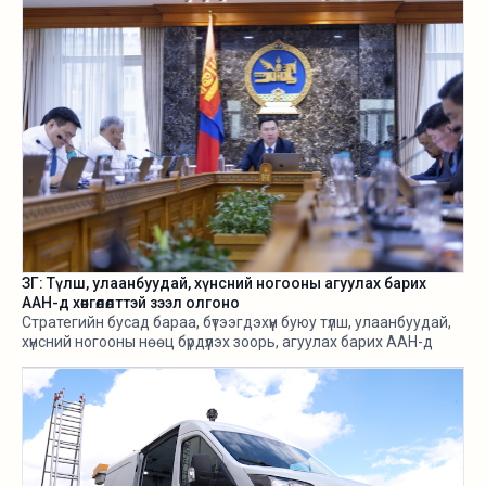
ЗГ: Түлш, улаанбуудай, хүнсний ногооны агуулах барих
ААН-д хөнгөлөлттэй зээл олгоно
Стратегийн бусад бараа, бүтээгдэхүүн буюу түлш, улаанбуудай,
хүнсний ногооны нөөц бүрдүүлэх зоорь, агуулах барих ААН-д
хөнгөлөлттэй зээл олгох, цахилгааны хөнгөлөлт эдлүүлэхийг
салбарын сайд нарт үүрэг болголоо.