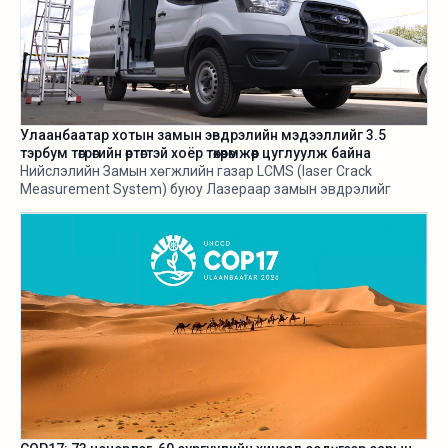
Улаанбаатар хотын замын эвдрэлийн мэдээллийг 3.5
тэрбум төгрөгийн өртөгтэй хоёр төхөөрөмжөөр цуглуулж байна
Нийслэлийн Замын хөгжлийн газар LCMS (laser Crack
Measurement System) буюу Лазераар замын эвдрэлийг
хэмжигч төхөөрөмж нэвтрүүлж байгаа талаараа өнгөрсөн оны
есдүгээр сард мэдээлж байв. Харин тус төхөөрөмж 3.5
тэрбум орчим төгрөгийн өртөгтэй аж.