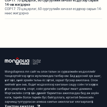
COP17: 73 цэцэрлэг, 60 сургуулийн хичээл есдүгээр сарын
14-нөөс жигдэрнэ
COP17: 73 цэцэрлэг, 60 сургуулийн хичээл есдүгээр сарын 14-
нөөс жигдэрнэ
Mongoliapress.mn сайт нь олон талын эх сурвалжийн мэдээллийг
тэнцвэртэйгээр хүргэх мультимедиа талбар юм. Бид үндэсний эрх ашиг,
үнэт зүйл, хүний эрхийн төлөө ёс зүйтэй, хараат бусаар ажиллана. Олон
нийтийг үнэн зөв, бодит мэдээллээр хангахын сацуу соён гэгээрүүлэх
үүргээ умарталгүй, спорт, соёл урлагийн салбарыг ямагт дэмжинэ.
Мэргэжлийн сэтгүүл зүйн дүрмийг баримтлан ажиллахдаа бид аж ахуйн
нэгж, төрийн болон төрийн бус байгууллага, иргэнтэй бизнесийн
зарчимд тулгуурласан аливаа хамтын ажиллагааг хязгаарлахгүй.
Хамтран ажиллах