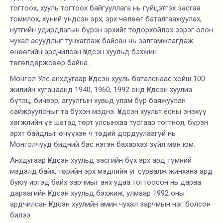
тогтоох, хууль тогтоох байгууллага нь гүйцэтгэх засгаа
томилох, хүний үндсэн эрх, эрх чөлөөг баталгаажуулах,
нутгийн удирдлагын бүрэн эрхийг тодорхойлох зэрэг олон
чухал асуудлыг тунхаглаж байсан нь залгамжлагдаж
өнөөгийн ардчилсан Үндсэн хуульд бэхжин
төгөлдөржсөөр байна.
Монгол Улс анхдугаар Үндсэн хууль баталснаас хойш 100
жилийн хугацаанд 1940, 1960, 1992 онд Үндсэн хуулиа
бүтэц, бичвэр, агуулгын хувьд улам бүр баяжуулан
сайжруулсныг та бүхэн мэднэ. Үндсэн хуульт ёсны энэхүү
хөгжлийн үе шатад төрт улсынхаа тусгаар тогтнол, бүрэн
эрхт байдлыг өчүүхэн ч төдий дордуулаагүй нь
Монголчууд бидний бас нэгэн бахархах зүйл мөн юм.
Анхдугаар Үндсэн хуульд засгийн бүх эрх ард түмний
мэдэлд байх, төрийн эрх мэдлийн уг сурвалж жинхэнэ ард
буюу иргэд байх зарчмыг анх удаа тогтоосон нь дараа
дараагийн Үндсэн хуульд бэхжиж, улмаар 1992 оны
ардчилсан Үндсэн хуулийн амин чухал зарчмын нэг болсон
билээ.