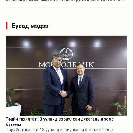
АПУ ХХК, Таван богд групп, Хурд групп, Макс групп, Гацуурт
ХХК, “Өгөөж-Чихэр боов” ХХК, Монос групп, Оюутолгой ХХК,
Эрдэнэс Монгол ХХК, Эрдэнэт үйлдвэр ТӨҮГ, Энержи Ресурс
ХХК-ийн удирдлагууд гарын үсэг зурсан юм. Олзуурхууштай
Бусад мэдээ
нь эдгээр компаний удирдлагууд тус хамтралт сэтгэлд
хангалуун байгаагаа илэрхийлсэн.
Төрийн тахилгат 13 ууланд зориулсан дурсгалын зоос
бүтээнэ
Төрийн тахилгат 13 ууланд зориулсан дурсгалын зоос