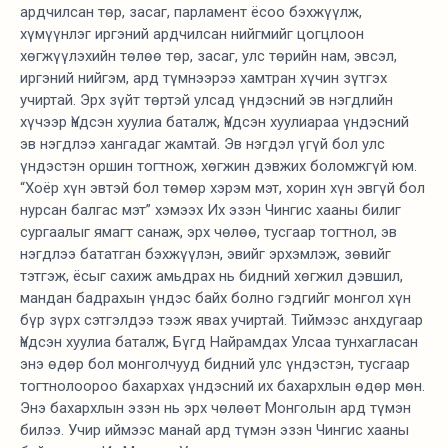
ардчилсан төр, засаг, парламент ёсоо бэхжүүлж,
хүмүүнлэг иргэний ардчилсан нийгмийг цогцлоон
хөгжүүлэхийн төлөө төр, засаг, улс төрийн нам, эвсэл,
иргэний нийгэм, ард түмнээрээ хамтран хүчин зүтгэх
учиртай. Эрх зүйт төртэй улсад үндэсний эв нэгдлийн
хүчээр Үндсэн хуулиа баталж, Үндсэн хуулиараа үндэсний
эв нэгдлээ хангадаг жамтай. Эв нэгдэл үгүй бол улс
үндэстэн оршин тогтнож, хөгжин дэвжих боломжгүй юм.
“Хоёр хүн эвтэй бол төмөр хэрэм мэт, хорин хүн эвгүй бол
нурсан балгас мэт” хэмээх Их эзэн Чингис хааны билиг
сургаалыг ямагт санаж, эрх чөлөө, тусгаар тогтнол, эв
нэгдлээ бататган бэхжүүлэн, эвийг эрхэмлэж, зөвийг
тэтгэж, ёсыг сахиж амьдрах нь бидний хөгжил дэвшил,
мандан бадрахын үндэс байх болно гэдгийг монгол хүн
бүр зүрх сэтгэлдээ тээж явах учиртай. Тиймээс анхдугаар
Үндсэн хуулиа баталж, Бүгд Найрамдах Улсаа тунхагласан
энэ өдөр бол монголчууд бидний улс үндэстэн, тусгаар
тогтнолоороо бахархах үндэсний их бахархлын өдөр мөн.
Энэ бахархлын эзэн нь эрх чөлөөт Монголын ард түмэн
билээ. Учир иймээс манай ард түмэн эзэн Чингис хааны