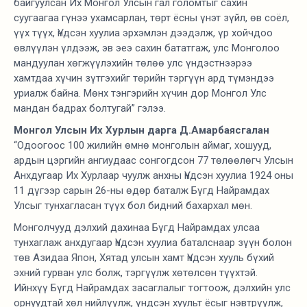
байгуулсан Их Монгол Улсын гал голомтыг сахин
суугаагаа гүнээ ухамсарлан, төрт ёсны үнэт зүйл, өв соёл,
үүх түүх, Үндсэн хуулиа эрхэмлэн дээдэлж, үр хойчдоо
өвлүүлэн үлдээж, эв эеэ сахин бататгаж, улс Монголоо
мандуулан хөгжүүлэхийн төлөө улс үндэстнээрээ
хамтдаа хүчин зүтгэхийг төрийн тэргүүн ард түмэндээ
уриалж байна. Мөнх тэнгэрийн хүчин дор Монгол Улс
мандан бадрах болтугай” гэлээ.
Монгол Улсын Их Хурлын дарга Д.Амарбаясгалан
“Одоогоос 100 жилийн өмнө монголын аймаг, хошууд,
ардын цэргийн ангиудаас сонгогдсон 77 төлөөлөгч Улсын
Анхдугаар Их Хурлаар чуулж анхны Үндсэн хуулиа 1924 оны
11 дүгээр сарын 26-ны өдөр баталж Бүгд Найрамдах
Улсыг тунхагласан түүх бол бидний бахархал мөн.
Монголчууд дэлхий дахинаа Бүгд Найрамдах улсаа
тунхаглаж анхдугаар Үндсэн хуулиа баталснаар зүүн болон
төв Азидаа Япон, Хятад улсын хамт Үндсэн хууль бүхий
эхний гурван улс болж, тэргүүлж хөтөлсөн түүхтэй.
Ийнхүү Бүгд Найрамдах засаглалыг тогтоож, дэлхийн улс
орнуудтай хөл нийлүүлж, үндсэн хуульт ёсыг нэвтрүүлж,