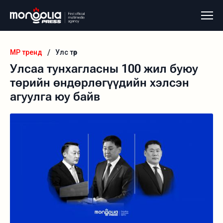
/
MP тренд
Улс төр
Улсаа тунхагласны 100 жил буюу
төрийн өндөрлөгүүдийн хэлсэн
агуулга юу байв