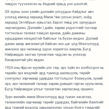
тивдээ түүчээлсэн нь бидний хувьд үнэ цэнэтэй.
ХХ зууны эхэн үеийн дэлхийн улсуудын байдлыг авч
үзэхэд өмнөд хөршид Манж Чин улсын уналт, хойд
хөршид Октябрын хувьсгал, Европ тивд улс орнуудын
зөрчилдөөн, Дэлхийн I дайн, зарим үндэстний тусгаар
тогтнолын төлөөх тэмцэл өрнөж, дайн дажины
хурцадмал нөхцөлтэй байсныг та бүхэн мэднэ. Дэлхий
дахин амар амгалангүй байсан энэ цаг үед Монголчууд
жинхэнэ эрх чөлөөнд хүрэх зорилгоо ахиулж, Бүгд
Найрамдах засгаа тунхаглаж чадсан нь үнэхээр
бахархалтай үйл явдал.
1924 оны Үндсэн хуулийн улс төр, эрх зүйн ач холбогдол нь
төрийн эрх мэдлийг ард түмэнд шилжүүлж, төрийг
сонгуульт зарчмаар удирдах тогтолцоог бэхжүүлж, хүний
эрх, эрх чөлөөний талаар зарим дэвшил гарган хуульчилж,
Бүгд Найрамдах улсыг тунхаглан зарласанд оршино.
Зуун жилийн өмнө Монголчууд ард түмэн засаглах,
төлөөллийн зарчмаар төрийг удирдах, байгалийн баялгийг
ард түмний мэдэлд харьяалуулах, улсын бэлгэ тэмдгийг