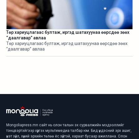
Төр хариуцлагаас бултаж, иргэд шатахуунаа өөрсдөө зөөх
“даалгавар” авлаа
Төр хариуцлагаас бултаж, иргэд шатахуунаа өөрсдөө зөөх
“даалгавар” авлаа
Mongoliapress.mn сайт нь олон талын эх сурвалжийн мэдээллийг
тэнцвэртэйгээр хүргэх мультимедиа талбар юм. Бид үндэсний эрх ашиг,
үнэт зүйл, хүний эрхийн төлөө ёс зүйтэй, хараат бусаар ажиллана. Олон