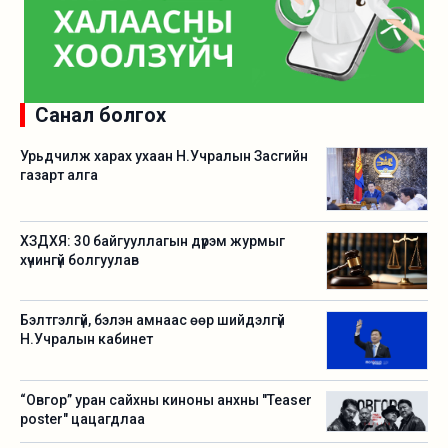
Санал болгох
Урьдчилж харах ухаан Н.Учралын Засгийн
газарт алга
ХЗДХЯ: 30 байгууллагын дүрэм журмыг
хүчингүй болгуулав
Бэлтгэлгүй, бэлэн амнаас өөр шийдэлгүй
Н.Учралын кабинет
“Овгор” уран сайхны киноны анхны "Teaser
poster" цацагдлаа