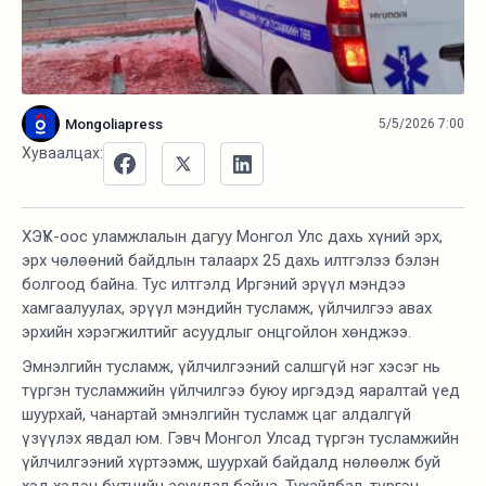
Mongoliapress
5/5/2026 7:00
Хуваалцах:
ХЭҮК-оос уламжлалын дагуу Монгол Улс дахь хүний эрх,
эрх чөлөөний байдлын талаарх 25 дахь илтгэлээ бэлэн
болгоод байна. Тус илтгэлд Иргэний эрүүл мэндээ
хамгаалуулах, эрүүл мэндийн тусламж, үйлчилгээ авах
эрхийн хэрэгжилтийг асуудлыг онцгойлон хөнджээ.
Эмнэлгийн тусламж, үйлчилгээний салшгүй нэг хэсэг нь
түргэн тусламжийн үйлчилгээ буюу иргэдэд яаралтай үед
шуурхай, чанартай эмнэлгийн тусламж цаг алдалгүй
үзүүлэх явдал юм. Гэвч Монгол Улсад түргэн тусламжийн
үйлчилгээний хүртээмж, шуурхай байдалд нөлөөлж буй