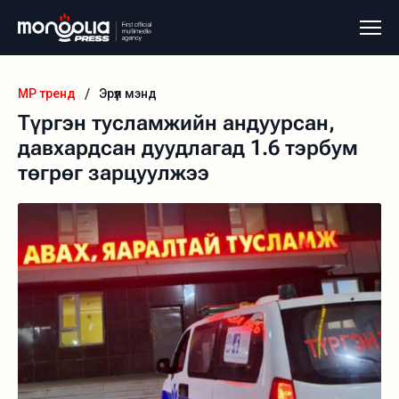
/
MP тренд
Эрүүл мэнд
Түргэн тусламжийн андуурсан,
давхардсан дуудлагад 1.6 тэрбум
төгрөг зарцуулжээ