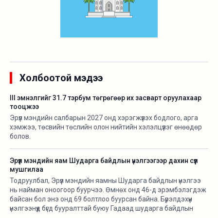
Холбоотой мэдээ
III эмнэлгийг 31.7 тэрбум төгрөгөөр их засварт оруулахаар
тооцжээ
Эрүүл мэндийн салбарын 2027 онд хэрэгжүүлэх бодлого, арга
хэмжээ, төсвийн төслийн олон нийтийн хэлэлцүүлэг өнөөдөр
болов.
Эрүүл мэндийн яам Шударга байдлын үнэлгээгээр дахин сүүл
мушгилаа
Тодруулбал, Эрүүл мэндийн яамны Шударга байдлын үнэлгээ
нь найман оноогоор буурчээ. Өмнөх онд 46-д эрэмбэлэгдэж
байсан бол энэ онд 69 болтлоо буурсан байна. Бүрэлдэхүүн
үнэлгээнүүд бүгд бууралттай буюу Гадаад шударга байдлын
үнэлгээ 14.7, Дотоод шударга байдлын үнэлгээ 6.5, Бодлогод