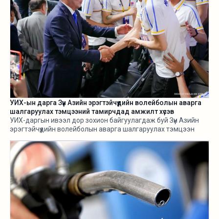
УИХ-ын дарга Зүүн Азийн эрэгтэйчүүдийн волейболын аварга
шалгаруулах тэмцээний тамирчдад амжилт хүсэв
УИХ-даргын ивээл дор зохион байгуулагдаж буй Зүүн Азийн
эрэгтэйчүүдийн волейболын аварга шалгаруулах тэмцээн
өнөөдөр /2026.08.05/ эхэллээ.