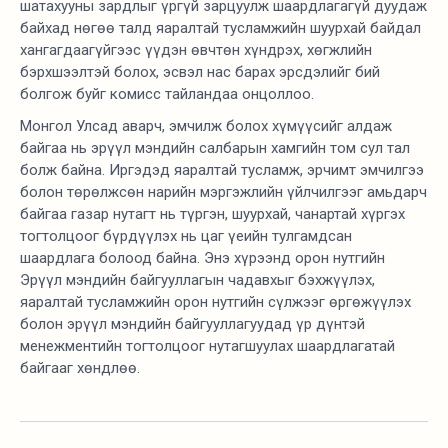
шатахууны зардлыг үргүй зарцуулж шаардлагагүй дуудаж
байхад нөгөө талд яаралтай тусламжийн шуурхай байдал
хангагдаагүйгээс үүдэн өвчтөн хүндрэх, хөгжлийн
бэрхшээлтэй болох, эсвэл нас барах эрсдэлийг бий
болгож буйг комисс тайландаа онцоллоо.
Монгол Улсад аварч, эмчилж болох хүмүүсийг алдаж
байгаа нь эрүүл мэндийн салбарын хамгийн том сул тал
болж байна. Иргэдэд яаралтай тусламж, эрчимт эмчилгээ
болон төрөлжсөн нарийн мэргэжлийн үйлчилгээг амьдарч
байгаа газар нутагт нь түргэн, шуурхай, чанартай хүргэх
тогтолцоог бүрдүүлэх нь цаг үеийн тулгамдсан
шаардлага болоод байна. Энэ хүрээнд орон нутгийн
Эрүүл мэндийн байгууллагын чадавхыг бэхжүүлэх,
яаралтай тусламжийн орон нутгийн сүлжээг өргөжүүлэх
болон эрүүл мэндийн байгууллагуудад үр дүнтэй
менежментийн тогтолцоог нутагшуулах шаардлагатай
байгааг хөндлөө.