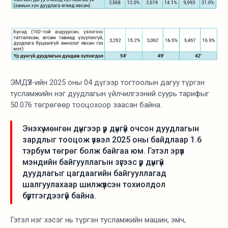
ЭМДҮЗ-ийн 2025 оны 04 дүгээр тогтоолын дагуу түргэн
тусламжийн нэг дуудлагын үйлчилгээний суурь тарифыг
50.076 төгрөгөөр тооцохоор заасан байна.
Энэхүү мөнгөн дүнгээр үр дүнгүй очсон дуудлагын
зардлыг тооцож үзвэл 2025 оны байдлаар 1.6
тэрбум төгрөг болж байгаа юм. Гэтэл эрүүл
мэндийн байгууллагын зүгээс үр дүнгүй
дуудлагыг цагдаагийн байгууллагад
шалгуулахаар шилжүүлсэн тохиолдол
бүртгэгдээгүй байна.
Гэтэл нэг хэсэг нь түргэн тусламжийн машин, эмч,