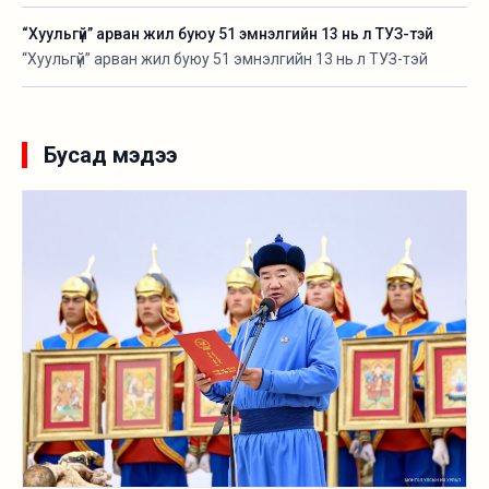
оролцогчдын үнэлгээ 2.7-оор тус тус буурчээ. Тиймдээ ч
“Хуульгүй” арван жил буюу 51 эмнэлгийн 13 нь л ТУЗ-тэй
Шударга байдлын үнэлгээ нь доод эрэмбэд шилжжээ.
“Хуульгүй” арван жил буюу 51 эмнэлгийн 13 нь л ТУЗ-тэй
Бусад мэдээ