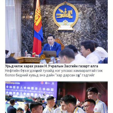
Урьдчилж харах ухаан Н.Учралын Засгийн газарт алга
Нефтийн бүтээгдэхүүний тухайд нэг улсаас хамааралтай гэж
болох бидний хувьд энэ дайн “хар дарсан зүүд” гэдгийг
өнгөрсөн хугацаанд хангалттай ярилаа. Харамсалтай нь, энэ
бүхнийг бодитой тооцож, болзошгүй эрсдэл, хүндрэлийг
урьдчилж харж, хариу арга хэмжээ авах ухаан Н.Учралын
Засгийн газарт ч алга.