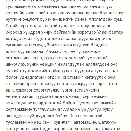
хэд хэдэн бүтцийн асуудал байна. Тухайлбал, түргэн
тусламжийн автомашины парк шинэчлэл хангалтгүй,
тээврийн хэрэгслийн тоо хүн амын нягтаршил болон газар
нутгийн онцлогт бүрэн нийцэхгүй байна. Алслагдсан сум,
багийн иргэдэд яаралтай тусламж цаг хугацаанд нь
хүрэхэд хүндрэл учирч байгаагийн зэрэгцээ Улаанбаатар
хотод замын хөдөлгөөний ачаалал дуудлагад очих
хугацааг уртасгаж, үйлчилгээний шуурхай байдлыг
алдагдуулж байна. Иймээс түргэн тусламжийн
автомашины парк, тоног төхөөрөмжийг үе шаттай
шинэчлэх, хүний нөөцийг нэмэгдүүлэх, алслагдсан бүс
нутгийн хүртээмжийг сайжруулах, дуудлага хүлээн авах
болон удирдлагын нэгдсэн системийг хөгжүүлэх, зам
тээврийн орчны зохицуулалтыг сайжруулах зэрэг цогц
арга хэмжээг хэрэгжүүлж, түргэн тусламжийн
үйлчилгээний шуурхай байдал, чанар, хүртээмжийг
нэмэгдүүлэх шаардлагатай байна. Түргэн тусламжийн
хүртээмжийн тулгамдсан асуудал нь үр дүнгүй буюу
шаардлагагүй дуудлага байна. Энэ нь яаралтай
тусламжийн нөөц (эмч, сувилагч, автомашин, шатахуун,
цаг хугацаа)-ийг бодит яаралтай тусламж шаардлагатай