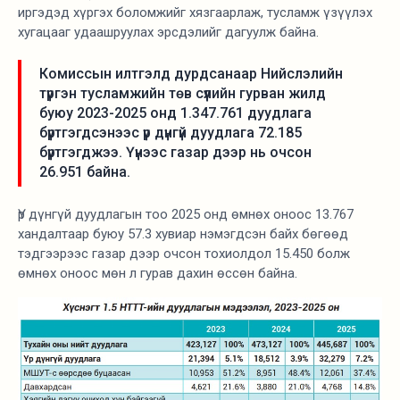
иргэдэд хүргэх боломжийг хязгаарлаж, тусламж үзүүлэх
хугацааг удаашруулах эрсдэлийг дагуулж байна.
Комиссын илтгэлд дурдсанаар Нийслэлийн
түргэн тусламжийн төв сүүлийн гурван жилд
буюу 2023-2025 онд 1.347.761 дуудлага
бүртгэгдсэнээс үр дүнгүй дуудлага 72.185
бүртгэгджээ. Үүнээс газар дээр нь очсон
26.951 байна.
Үр дүнгүй дуудлагын тоо 2025 онд өмнөх оноос 13.767
хандалтаар буюу 57.3 хувиар нэмэгдсэн байх бөгөөд
тэдгээрээс газар дээр очсон тохиолдол 15.450 болж
өмнөх оноос мөн л гурав дахин өссөн байна.