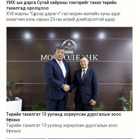
УИХ-ын дарга Сутай хайрхны тэнгэрийг тахих төрийн
тахилгад оролцлоо
XVII жарны “Сүрээр дарагч” гал морин жилийн зуны адаг
хөхөгчин хонь сарын 23-ны өлзий дэмбэрэлтэй өдөр
/2026.08.06/ Сутай хайрхны тэнгэрийг тайх төрийн тахилга
боллоо.
Төрийн тахилгат 13 ууланд зориулсан дурсгалын зоос
бүтээнэ
Төрийн тахилгат 13 ууланд зориулсан дурсгалын зоос
бүтээнэ