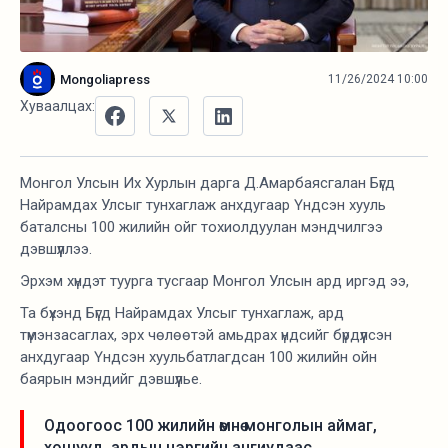
Mongoliapress
11/26/2024 10:00
Хуваалцах:
Монгол Улсын Их Хурлын дарга Д.Амарбаясгалан Бүгд
Найрамдах Улсыг тунхаглаж анхдугаар Үндсэн хууль
баталсны 100 жилийн ойг тохиолдуулан мэндчилгээ
дэвшүүллээ.
Эрхэм хүндэт туурга тусгаар Монгол Улсын ард иргэд ээ,
Та бүхэнд Бүгд Найрамдах Улсыг тунхаглаж, ард
түмэнзасаглах, эрх чөлөөтэй амьдрах үндсийг бүрдүүлсэн
анхдугаар Үндсэн хуульбатлагдсан 100 жилийн ойн
баярын мэндийг дэвшүүлье.
Одоогоос 100 жилийн өмнө монголын аймаг,
хошууд, ардын цэргийн ангиудаас