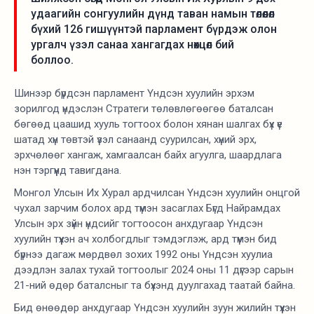
удаагийн сонгуулийн дүнд таван намын төлөөлөл
бүхий 126 гишүүнтэй парламент бүрдэж олон
ургалч үзэл санаа хангагдах нөхцөл бий
боллоо.
Шинээр бүрдсэн парламент Үндсэн хуулийн эрхэм
зорилгод үндэслэн Стратеги төлөвлөгөөгөө баталсан
бөгөөд цаашид хууль тогтоох болон хянан шалгах бүх үе
шатад хүн төвтэй үзэл санаанд суурилсан, хүний эрх,
эрхчөлөөг хангаж, хамгаалсан байх агуулга, шаардлага
нэн тэргүүнд тавигдана.
Монгол Улсын Их Хурал ардчилсан Үндсэн хуулийн онцгой
чухал зарчим болох ард түмэн засаглах Бүгд Найрамдах
Улсын эрх зүйн үндсийг тогтоосон анхдугаар Үндсэн
хуулийн түүхэн ач холбогдлыг тэмдэглэж, ард түмэн бид
бүрнээ дагаж мөрдвөл зохих 1992 оны Үндсэн хуулиа
дээдлэн залах тухай тогтоолыг 2024 оны 11 дүгээр сарын
21-ний өдөр баталсныг та бүхэнд дуулгахад таатай байна.
Бид өнөөдөр анхдугаар Үндсэн хуулийн зуун жилийн түүхэн