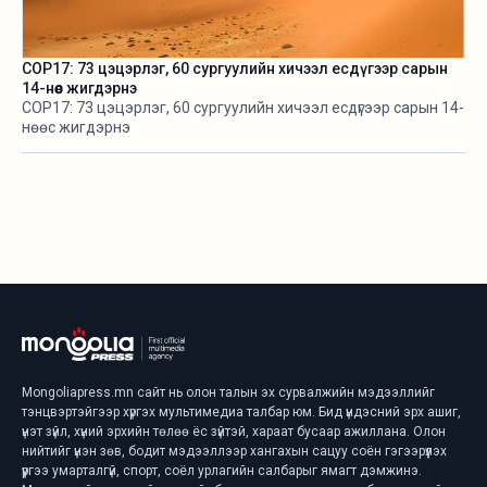
COP17: 73 цэцэрлэг, 60 сургуулийн хичээл есдүгээр сарын
14-нөөс жигдэрнэ
COP17: 73 цэцэрлэг, 60 сургуулийн хичээл есдүгээр сарын 14-
нөөс жигдэрнэ
Mongoliapress.mn сайт нь олон талын эх сурвалжийн мэдээллийг
тэнцвэртэйгээр хүргэх мультимедиа талбар юм. Бид үндэсний эрх ашиг,
үнэт зүйл, хүний эрхийн төлөө ёс зүйтэй, хараат бусаар ажиллана. Олон
нийтийг үнэн зөв, бодит мэдээллээр хангахын сацуу соён гэгээрүүлэх
үүргээ умарталгүй, спорт, соёл урлагийн салбарыг ямагт дэмжинэ.