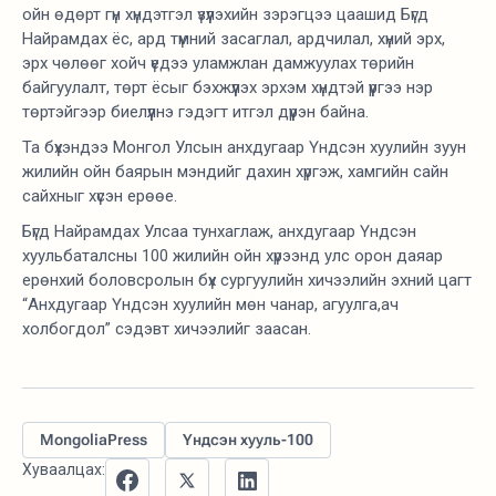
ойн өдөрт гүн хүндэтгэл үзүүлэхийн зэрэгцээ цаашид Бүгд
Найрамдах ёс, ард түмний засаглал, ардчилал, хүний эрх,
эрх чөлөөг хойч үедээ уламжлан дамжуулах төрийн
байгуулалт, төрт ёсыг бэхжүүлэх эрхэм хүндтэй үүргээ нэр
төртэйгээр биелүүлнэ гэдэгт итгэл дүүрэн байна.
Та бүхэндээ Монгол Улсын анхдугаар Үндсэн хуулийн зуун
жилийн ойн баярын мэндийг дахин хүргэж, хамгийн сайн
сайхныг хүсэн ерөөе.
Бүгд Найрамдах Улсаа тунхаглаж, анхдугаар Үндсэн
хуульбаталсны 100 жилийн ойн хүрээнд улс орон даяар
ерөнхий боловсролын бүх сургуулийн хичээлийн эхний цагт
“Анхдугаар Үндсэн хуулийн мөн чанар, агуулга,ач
холбогдол” сэдэвт хичээлийг заасан.
MongoliaPress
Үндсэн хууль-100
Хуваалцах: