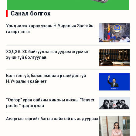
Санал болгох
Урьдчилж харах ухаан Н.Учралын Засгийн
газарт алга
ХЗДХЯ: 30 байгууллагын дүрэм журмыг
хүчингүй болгуулав
Бэлтгэлгүй, бэлэн амнаас өөр шийдэлгүй
Н.Учралын кабинет
“Овгор” уран сайхны киноны анхны "Teaser
poster" цацагдлаа
Аваргын гэргийг багын найзтай нь андуурчээ