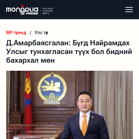
/
MP тренд
Улс төр
Д.Амарбаясгалан: Бүгд Найрамдах
Улсыг тунхагласан түүх бол бидний
бахархал мөн