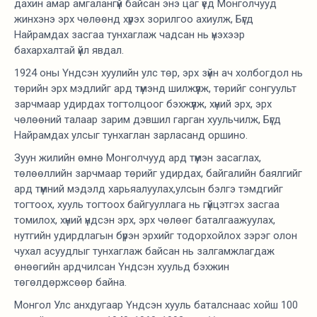
дахин амар амгалангүй байсан энэ цаг үед Монголчууд
жинхэнэ эрх чөлөөнд хүрэх зорилгоо ахиулж, Бүгд
Найрамдах засгаа тунхаглаж чадсан нь үнэхээр
бахархалтай үйл явдал.
1924 оны Үндсэн хуулийн улс төр, эрх зүйн ач холбогдол нь
төрийн эрх мэдлийг ард түмэнд шилжүүлж, төрийг сонгуульт
зарчмаар удирдах тогтолцоог бэхжүүлж, хүний эрх, эрх
чөлөөний талаар зарим дэвшил гарган хуульчилж, Бүгд
Найрамдах улсыг тунхаглан зарласанд оршино.
Зуун жилийн өмнө Монголчууд ард түмэн засаглах,
төлөөллийн зарчмаар төрийг удирдах, байгалийн баялгийг
ард түмний мэдэлд харьяалуулах,улсын бэлгэ тэмдгийг
тогтоох, хууль тогтоох байгууллага нь гүйцэтгэх засгаа
томилох, хүний үндсэн эрх, эрх чөлөөг баталгаажуулах,
нутгийн удирдлагын бүрэн эрхийг тодорхойлох зэрэг олон
чухал асуудлыг тунхаглаж байсан нь залгамжлагдаж
өнөөгийн ардчилсан Үндсэн хуульд бэхжин
төгөлдөржсөөр байна.
Монгол Улс анхдугаар Үндсэн хууль баталснаас хойш 100