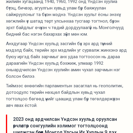
жилийн хугацаанд 1940, 1960, 1992 онд Үндсэн хуулиа
бүтэц, бичвэр, агуулгын хувьд улам бүр баяжуулан
сайжруулсныг та бүхэн мэднэ. Үндсэн хуульт ёсны энэхүү
хөгжлийн үе шатад төрт улсынхаа тусгаар тогтнол, бүрэн
эрхт байдлыг өчүүхэн ч төдий дордуулаагүй нь Монголчууд
бидний бас нэгэн бахархах зүйл мөн юм.
Анхдугаар Үндсэн хуульд засгийн бүх эрх ард түмний
мэдэлд байх, төрийн эрх мэдлийн уг сурвалж жинхэнэ ард
буюу иргэд байх зарчмыг анх удаа тогтоосон нь дараа
дараагийн Үндсэн хуульд бэхжиж, улмаар 1992
оныардчилсан Үндсэн хуулийн амин чухал зарчмын нэг
болсон билээ.
Тиймээс өнөөгийн парламентын засаглал нь геополитик,
дотоодулс төрийн нөхцөл байдлын хувьд чухал
тогтолцоо бөгөөд үүнийг цаашид улам бүр төгөлдөржүүлэн
авч явах ёстой.
2023 онд ардчилсан Үндсэн хуульд оруулсан
өөрчлөлтөөр сонгуулийн холимог тогтолцоонд
шилжсэн бөгөөд Монгол Улсын Их Хурлын 9 дэх