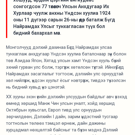
сонгогдсон 77 төлөөлөгч Улсын Анхдугаар Их
Хурлаар чуулж анхны Үндсэн хуулиа 1924
оны 11 дүгээр сарын 26-ны өдөр баталж Бүгд
Найрамдах Улсыг тунхагласан түүх бол
бидний бахархал мөн.
Монголчууд дэлхий дахинаа Бүгд Найрамдах улсаа
тунхаглаж анхдугаар Үндсэн хуулиа баталснаар зүүн болон
төв Азидаа Япон, Хятад улсын хамт Үндсэн хууль бүхий
эхний гурван улс болж, тэргүүлж хөтөлсөн түүхтэй. Ийнхүү Бүгд
Найрамдах засаглалыг тогтоож, дэлхийн улс орнуудтай
хөл нийлүүлж, үндсэн хуульт ёсыг нэвтрүүлж, тивдээ түүчээлсэн
нь бидний хувьд үнэ цэнэтэй.
ХХ зууны эхэн үеийн дэлхийн улсуудын байдлыг авч үзэхэд
өмнөд хөршид Манж Чин улсын уналт, хойд хөршид
Октябрын хувьсгал, Европ тивд улс орнуудын
зөрчилдөөн, Дэлхийн I дайн, зарим үндэстний тусгаар
тогтнолын төлөөх тэмцэл өрнөж, дайн дажины
хурцадмал нөхцөлтэй байсныг та бүхэн мэднэ.Дэлхий