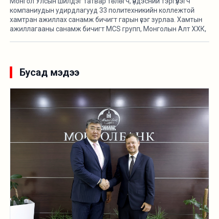
Монгол Улсын шилдэг татвар төлөгч, үндэсний тэргүүлэгч
компаниудын удирдлагууд 33 политехникийн коллежтой
хамтран ажиллах санамж бичигт гарын үсэг зурлаа. Хамтын
ажиллагааны санамж бичигт MCS групп, Монголын Алт ХХК,
АПУ ХХК, Таван богд групп, Хурд групп, Макс групп, Гацуурт
ХХК, “Өгөөж-Чихэр боов” ХХК, Монос групп, Оюутолгой ХХК,
Эрдэнэс Монгол ХХК, Эрдэнэт үйлдвэр ТӨҮГ, Энержи Ресурс
ХХК-ийн удирдлагууд гарын үсэг зурсан юм. Олзуурхууштай
Бусад мэдээ
нь эдгээр компаний удирдлагууд тус хамтралт сэтгэлд
хангалуун байгаагаа илэрхийлсэн.