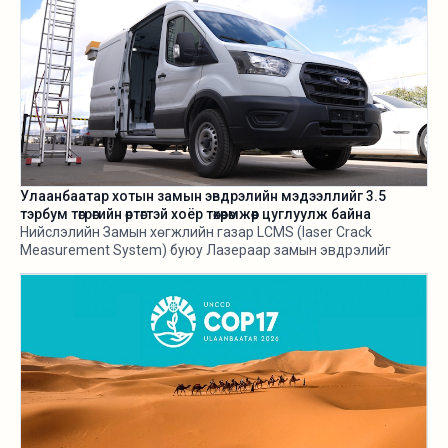
Улаанбаатар хотын замын эвдрэлийн мэдээллийг 3.5
тэрбум төгрөгийн өртөгтэй хоёр төхөөрөмжөөр цуглуулж байна
Нийслэлийн Замын хөгжлийн газар LCMS (laser Crack
Measurement System) буюу Лазераар замын эвдрэлийг
хэмжигч төхөөрөмж нэвтрүүлж байгаа талаараа өнгөрсөн оны
есдүгээр сард мэдээлж байв. Харин тус төхөөрөмж 3.5
тэрбум орчим төгрөгийн өртөгтэй аж.