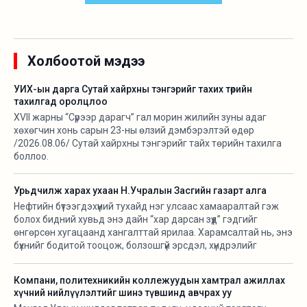
Холбоотой мэдээ
УИХ-ын дарга Сутай хайрхны тэнгэрийг тахих төрийн
тахилгад оролцлоо
XVII жарны “Сүрээр дарагч” гал морин жилийн зуны адаг
хөхөгчин хонь сарын 23-ны өлзий дэмбэрэлтэй өдөр
/2026.08.06/ Сутай хайрхны тэнгэрийг тайх төрийн тахилга
боллоо.
Урьдчилж харах ухаан Н.Учралын Засгийн газарт алга
Нефтийн бүтээгдэхүүний тухайд нэг улсаас хамааралтай гэж
болох бидний хувьд энэ дайн “хар дарсан зүүд” гэдгийг
өнгөрсөн хугацаанд хангалттай ярилаа. Харамсалтай нь, энэ
бүхнийг бодитой тооцож, болзошгүй эрсдэл, хүндрэлийг
урьдчилж харж, хариу арга хэмжээ авах ухаан Н.Учралын
Засгийн газарт ч алга.
Компани, политехникийн коллежуудын хамтрал ажиллах
хүчний нийлүүлэлтийг шинэ түвшинд авчрах уу