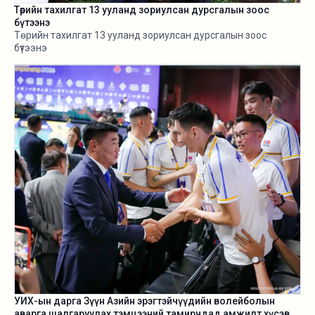
Төрийн тахилгат 13 ууланд зориулсан дурсгалын зоос
бүтээнэ
Төрийн тахилгат 13 ууланд зориулсан дурсгалын зоос
бүтээнэ
УИХ-ын дарга Зүүн Азийн эрэгтэйчүүдийн волейболын
аварга шалгаруулах тэмцээний тамирчдад амжилт хүсэв