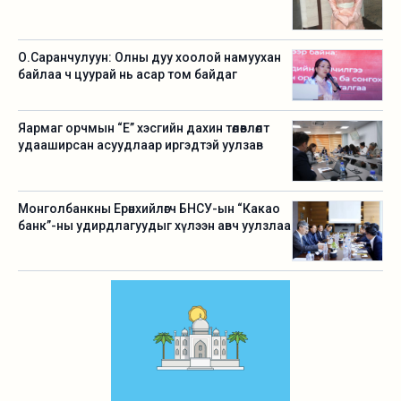
О.Саранчулуун: Олны дуу хоолой намуухан
байлаа ч цуурай нь асар том байдаг
Яармаг орчмын “Е” хэсгийн дахин төлөвлөлт
удааширсан асуудлаар иргэдтэй уулзав
Монголбанкны Ерөнхийлөгч БНСУ-ын “Какао
банк”-ны удирдлагуудыг хүлээн авч уулзлаа