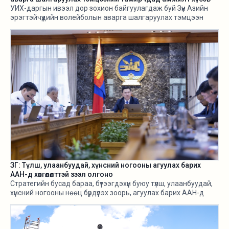
УИХ-даргын ивээл дор зохион байгуулагдаж буй Зүүн Азийн
эрэгтэйчүүдийн волейболын аварга шалгаруулах тэмцээн
өнөөдөр /2026.08.05/ эхэллээ.
ЗГ: Түлш, улаанбуудай, хүнсний ногооны агуулах барих
ААН-д хөнгөлөлттэй зээл олгоно
Стратегийн бусад бараа, бүтээгдэхүүн буюу түлш, улаанбуудай,
хүнсний ногооны нөөц бүрдүүлэх зоорь, агуулах барих ААН-д
хөнгөлөлттэй зээл олгох, цахилгааны хөнгөлөлт эдлүүлэхийг
салбарын сайд нарт үүрэг болголоо.