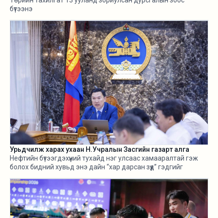
Төрийн тахилгат 13 ууланд зориулсан дурсгалын зоос
бүтээнэ
Урьдчилж харах ухаан Н.Учралын Засгийн газарт алга
Нефтийн бүтээгдэхүүний тухайд нэг улсаас хамааралтай гэж
болох бидний хувьд энэ дайн “хар дарсан зүүд” гэдгийг
өнгөрсөн хугацаанд хангалттай ярилаа. Харамсалтай нь, энэ
бүхнийг бодитой тооцож, болзошгүй эрсдэл, хүндрэлийг
урьдчилж харж, хариу арга хэмжээ авах ухаан Н.Учралын
Засгийн газарт ч алга.