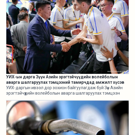
УИХ-ын дарга Зүүн Азийн эрэгтэйчүүдийн волейболын
аварга шалгаруулах тэмцээний тамирчдад амжилт хүсэв
УИХ-даргын ивээл дор зохион байгуулагдаж буй Зүүн Азийн
эрэгтэйчүүдийн волейболын аварга шалгаруулах тэмцээн
өнөөдөр /2026.08.05/ эхэллээ.