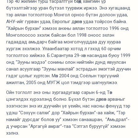
Тэр 40 жилийн турш тасралтгүй бөгөөд хамгийн үр
бүтээлтэйгээр уран бүтээл туурвиж иржээ. Энэ хугацаанд
тэр аялан тоглолтоор Монгол орноо бүтэн долоон удаа,
АНУ-ийг гурван удаа, Европыг дөрвөн удаа тойрсон байна.
“Хайрын бурхан” хэмээх анхны аялан тоглолтоо 1996 онд
Монголоосоо эхэлж байсан бол 1998 оноос эхлэн
гадаадад амьдарч байгаа монголчууддаа дуу хуураа
хүргэж эхэлжээ. Улаанбаатар хотод л гэхэд 60 орчим
тоглолтоо хийжээ. Б.Сарантуяа 29-хөн насандаа буюу 1999
онд “Зууны мэдээ” сонины олон нийтийн дунд явуулсан
санал асуулгаар “Зууны манлай” эстрадын эмэгтэй дуучин
гэдэг цолыг хүртсэн. Мөн 2004 онд Соёлын тэргүүний
ажилтан, 2005 онд МУГЖ цол тэмдгээр шагнуулжээ.
Ойн тоглолт энэ оны зургаадугаар сарын 6-нд Төв
цэнгэлдэх хүрээлэнд болно. Бүхэл бүтэн дөрвөн арваныг
эзэгнэсэн энэ их дуучийн үе үеийн, нас насны фенүүд тэр
үдэш “Сэхүүн салхи” дор “Хайрын бурхан”-аа хайж, “Тэр
намайг дурсдаг болов уу” хэмээн санаашран, “Амьдрал”-
д учирсан “Аргагүй амраг”-таа “Сэтгэл буруугүй” хэмээн
хэлнэ.