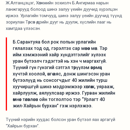
Ж.Алтанцэцэг, Хөгжмийн зохиолч Б.Ангирмаа нарын
ланжгарууд болоод шинэ залуу үеийн дуучид хүрэлцэн
иржээ. Урлагийн томчууд, шинэ залуу үеийн дуучид түүнд
зориулан Төрсөн өдрийн дууг нь дуулж, хүслийн лааг нь
хамтдаа үлээсэн.
Б.Сарантуяа бол рок попын урлагийн
гялалзах тод од, гэрэлтэх сар мөнөөс мөн. Тэр
ийм хэмжээний хайр хүндэтгэлийг хүлээх
уран бүтээлч гэдэгтэй нь хэн ч маргахгүй.
Түүний гүн гүнзгий сэтгэл төрүүлэм өвөрмөц
хүчтэй хоолой, өнгө аяс, донж шингэсэн уран
бүтээлүүд нь сонсогчдыг 40 жилийн турш
хуучиршгүй шинэ мэдрэмжээр хөглөж, уярааж,
хайрлуулж, аялуулсаар иржээ. Гурван жилийн
өмнөөс төлөвлөсөн ойн тоглолтоо тэр “Урлагт 40
жил-Хайрын бурхан” гэж нэрлэжээ.
Түүний нэрийн хуудас болсон уран бүтээл яах аргагүй
“Хайрын бурхан”.