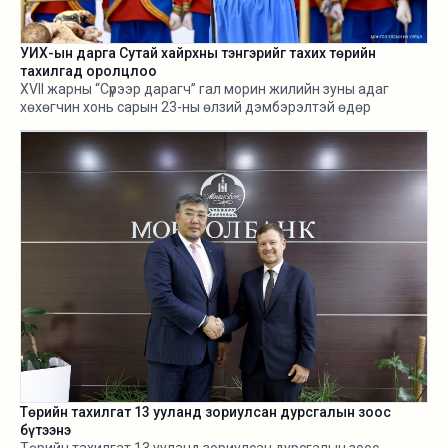
УИХ-ын дарга Сутай хайрхны тэнгэрийг тахих төрийн
тахилгад оролцлоо
XVII жарны “Сүрээр дарагч” гал морин жилийн зуны адаг
хөхөгчин хонь сарын 23-ны өлзий дэмбэрэлтэй өдөр
/2026.08.06/ Сутай хайрхны тэнгэрийг тайх төрийн тахилга
боллоо.
Төрийн тахилгат 13 ууланд зориулсан дурсгалын зоос
бүтээнэ