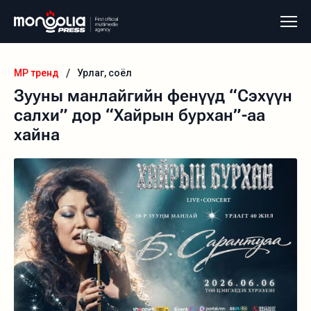
/
MP тренд
Урлаг, соёл
Зууны манлайгийн фенүүд “Сэхүүн
салхи” дор “Хайрын бурхан”-аа
хайна