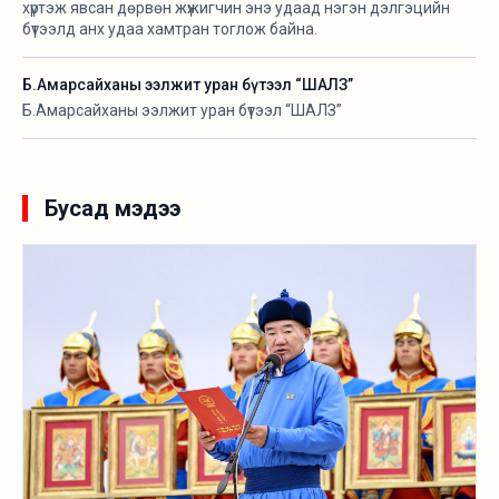
хүртэж явсан дөрвөн жүжигчин энэ удаад нэгэн дэлгэцийн
бүтээлд анх удаа хамтран тоглож байна.
Б.Амарсайханы ээлжит уран бүтээл “ШАЛЗ”
Б.Амарсайханы ээлжит уран бүтээл “ШАЛЗ”
Бусад мэдээ