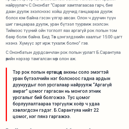
найруулагч С.Ононбат “Сарааг хамтлагаасаа гарч, бие
даан дуулж эхэлснээс хойш дуучид ганцаараа дуулж
болох юм байна гэсэн үлгэр авсан. Олон ч дуучин түүн
шиг ганцаараа дуулж, уран бүтээл туурвиж эхэлсэн.
Тиймээс түүний ойн тоглолт яах аргагүй рок попын том
баяр болж байна. Бид Төв цэнгэлдэхийн хаалгыг 15:00 цагт
нээнэ. Хүмүүс эрт ирж тухалж болно” гэв.
С.Ононбатын дурдсанчлан рок попын урлагт Б.Сарантуяа
өөрийн нэрээр тамгалсан мөр олон аж.
Тэр рок попын ертөнцөд анхны соло эмэгтэй
уран бүтээлчийн нэг болсноос гадна ардын
дуунуудыг поп урсгалаар найруулж “Аргагүй
амраг” цомог гаргасан нь монгол этник
урсгалыг бий болгожээ. Тус цомог
борлуулалтаараа тэргүүлж хоёр ч удаа
хэвлэгдсэн гэдэг. Б.Сарантуяа нийт 22
цомог, нэг пянз гаргажээ.