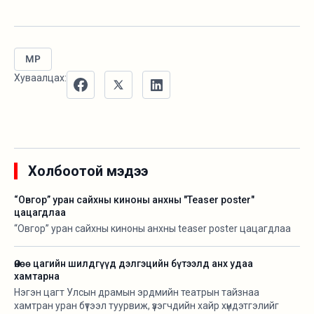
MP
Хуваалцах:
Холбоотой мэдээ
“Овгор” уран сайхны киноны анхны "Teaser poster"
цацагдлаа
“Овгор” уран сайхны киноны анхны teaser poster цацагдлаа
Өнөө цагийн шилдгүүд дэлгэцийн бүтээлд анх удаа
хамтарна
Нэгэн цагт Улсын драмын эрдмийн театрын тайзнаа
хамтран уран бүтээл туурвиж, үзэгчдийн хайр хүндэтгэлийг