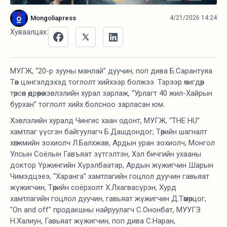
Mongoliapress
4/21/2026 14:24
Хуваалцах:
МУГЖ, “20-р зууны манлай” дуучин, поп дива Б.Сарантуяа
Төв цэнгэлдэхэд тоглолт хийхээр болжээ. Тэрээр өчигдөр
төрсөн өдрөөрөө хэвлэлийн хурал зарлаж, “Урлагт 40 жил-Хайрын
бурхан” тоглолт хийх болсноо зарласан юм.
Хэвлэлийн хуралд Чингис хаан одонт, МУГЖ, “THE HU”
хамтлаг үүсгэн байгуулагч Б.Дашдондог, Төрийн шагналт
хөгжмийн зохиолч Л.Балхжав, Ардын уран зохиолч, Монгол
Улсын Соёлын Гавъяат зүтгэлтэн, Хэл бичгийн ухааны
доктор Үржингийн Хүрэлбаатар, Ардын жүжигчин Шарын
Чимэдцэеэ, “Харанга” хамтлагийн гоцлол дуучин гавьяат
жүжигчин, Төрийн соёрхолт Х.Лхагвасүрэн, Хурд
хамтлагийн гоцлол дуучин, гавьяат жүжигчин Д.Төмөрцог,
"On and off" продакшны найруулагч С.Ононбат, МУУГЗ
Н.Халиун, Гавьяат жүжигчин, поп дива С.Наран,