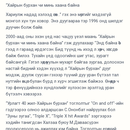
“Хайрын бурхан чи минь хаана байна
Хариулж надад хэлээд өгөөч...” гэх энэ мөртийг мэдэхгүй
монгол хүн тун ховор. Энэ дуугаараа тэр 1996 онд шилдэг
дуучин болж байв.
2000-аад оны эхэн үед нас чацуу үеэл маань “Хайрын
бурхан чи минь хаана байна” гэж дуулахаар “Энд байна өө”
гээд л гараад ирдэгсэн. Бид түүнд нь ихэд л хөөрч, хөгсдөг
байж билээ. Тухайн үед одоогийнх шиг утас, зурагт
байсангүй. Гэтэл хөдөө уулын мухарт байгаа зургаа, долоохон
настай бидний хэдэн хүүхэд л “Хайрын бурхан” дууг
мэдэж, дуулж суусан гэхээр түүний дуу уран бүтээл тал
нутгийн өнцөг булан бүрд л хүрч эгшиглэж байжээ. Өнөөдөр ч
тэр фенүүдийнхээ хүндлэлийг хүлээсэн эрэлтэд уран
бүтээлч хэвээрээ.
“Урлагт 40 жил-Хайрын бурхан” тоглолтыг "On and off"-ийн
гэдгээрээ олноо алдаршсан С.Ононбат найруулах бол
"Зуны зугаа", "Triple X", "Triple X hit Awards" зэргээрээ
хэдийн танигдсан Халзаа буюу М.Даваасүрэн
продюсероор нь ажиллах юм байна. Тоглолтын ерөнхий