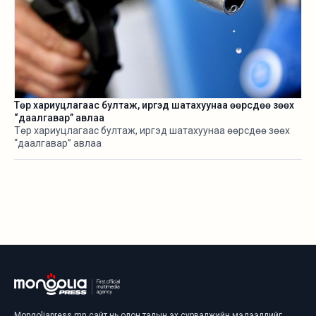
Төр хариуцлагаас бултаж, иргэд шатахуунаа өөрсдөө зөөх
“даалгавар” авлаа
Төр хариуцлагаас бултаж, иргэд шатахуунаа өөрсдөө зөөх
“даалгавар” авлаа
Mongoliapress.mn сайт нь олон талын эх сурвалжийн мэдээллийг