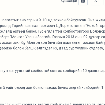
Хуваалцах:
шалгалтыг энэ сарын 9, 10-нд зохион байгуулсан. Энэ жил
рээнд Төрийн шагналт зохиолч Ц.Доржготовын "Нохой гэрт 
үүмжлэлд өртөөд байна. Тус өгүүллэгтэй холбоотойгоор Болов
йлбарт "Монгол Улсын Засгийн Газрын 2013 оны 02 дугаар с
с эхлэн жил бүр Монгол хэл бичгийн шалгалтыг зохион бай
үрээлэн болон багш бэлтгэдэг их, дээд сургуулийн судлаач,
н утга агуулгатай холбоотой сонгох хэлбэрийн 10 даалгава
сэн 5 үгийг олоод зөв болгон засаж бичих задгай хэлбэрийн 1
ирилл бичигт хөрвүүлэх задгай хэлбэрийн 1 даалгавар гүйцэтг