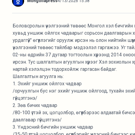
Mongoliapress
4/13/2026 15:38
Боловсролын үнэлгээний төвөөс Монгол хэл бичгийн 
хувьд уншиж ойлгох чадварыг сорьсон даалгаврын хү
урдаггүй" өгүүллэгийг оруулж ирсэн нь олон нийтийн ш
үнэлгээний төвөөс тайлбар мэдээлэл гаргажээ. Уг та
02-ны өдрийн 37 дугаар тогтоолын хүрээнд 2014 оноо
ирсэн. Тус шалгалтын агуулгын хүрээг Хэл зохиолын х
нартай хэлэлцэн тодорхойлж гаргасан байдаг.
Шалгалтын агуулга нь:
1. Эхийг уншиж ойлгох чадвар
/орчуулгын бус нэг эхийг уншиж ойлгоод, тухайн эхий
гүйцэтгэнэ/
2. Зөв бичих чадвар
/80-100 үгтэй эх, цогцолбор, өгүүлбэрээс алдаатай бич
даалгавар гүйцэтгэнэ/
3. Үндэсний бичгийн уншиж чадвар
/35-50 үгтэй цогцолбор, өгүүлбэрийг үндэсний бичгээс к