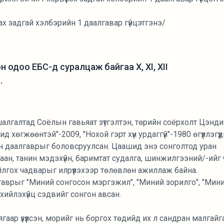
ах задгай хэлбэрийн 1 даалгавар гүйцэтгэнэ/
 одоо ЕБС-д суралцаж байгаа X, XI, XII
.
шалгалтад Соёлын гавьяат зүтгэлтэн, төрийн соёрхолт Цэнд
хөгжөөнтэй"-2009, "Нохой гэрт хүн урдаггүй"-1980 өгүүллэгүү
 даалгаврыг боловсруулсан. Цаашид энэ сонголтод уран
аан, танин мэдэхүйн, баримтат судалга, шинжилгээний/-ийг
гох чадварыг илрүүлэхээр төлөвлөн ажиллаж байна.
гаврыг "Миний сонгосон мэргэжил", "Миний зорилго", "Мин
эрхийлэхүйц сэдвийг сонгон авсан.
ягаар үзүүлсэн, морийг нь боргох төдийд их л сандран малгайг