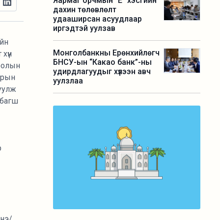
Яармаг орчмын “Е” хэсгийн
дахин төлөвлөлт
удааширсан асуудлаар
иргэдтэй уулзав
ийн
Монголбанкны Ерөнхийлөгч
хүн
БНСУ-ын “Какао банк”-ны
сролын
удирдлагуудыг хүлээн авч
арын
уулзлаа
гуулж
 багш
р
энэ/