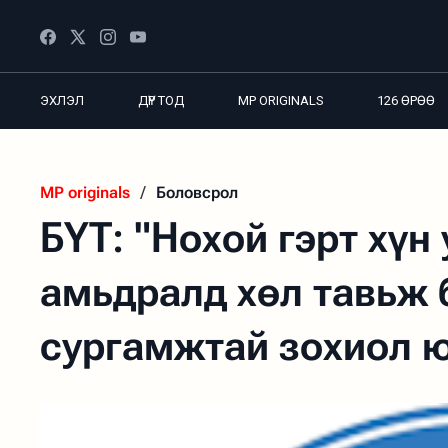
ЭХЛЭЛ
ДҮР ТОД
MP ORIGINALS
126 ӨРӨӨ
MP originals
/
Боловсрол
БҮТ: "Нохой гэрт хүн 
амьдралд хөл тавьж 
сургамжтай зохиол 