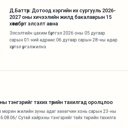
Д.Баттөр: Дотоод хэргийн их сургууль 2026-
2027 оны хичээлийн жилд бакалаврын 15
хөтөлбөрт элсэлт авна
Элсэлтийн цахим бүртгэл 2026 оны 05 дугаар
сарын 01-ний өдрөөс 06 дугаар сарын 28-ны өдөр
хүртэл үргэлжилнэ.
ны тэнгэрийг тахих төрийн тахилгад оролцлоо
ал морин жилийн зуны адаг хөхөгчин хонь сарын 23-ны
.08.06/ Сутай хайрхны тэнгэрийг тайх төрийн тахилга