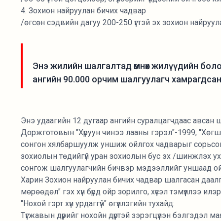
4. Зохион найруулан бичих чадвар
/өгсөн сэдвийн дагуу 200-250 үгтэй эх зохион найруул
Энэ жилийн шалгалтад өмнөх жилүүдийн болон
ангийн 90.000 орчим шалгуулагч хамрагдсан
Энэ удаагийн 12 дугаар ангийн суралцагчдаас авсан 
Доржготовын "Хүруун чинээ лааны гэрэл"-1999, "Хөгшид 
сонгон хялбаршуулж уншиж ойлгох чадварыг сорьсон
зохиолын төдийгүй уран зохиолын бус эх /шинжлэх ух
сонгож шалгуулагчийн бичвэр мэдээллийг уншаад ойл
Харин Зохион найруулан бичих чадвар шалгасан даал
мөрөөдөл" гэх хүн бүрд ойр зорилго, хүсэл тэмүүллээ ил
"Нохой гэрт хүн урдаггүй" өгүүллэгийн тухайд:
Түгжавын дүрийг нохойн дүртэй зэрэгцүүлэн бэлгэдэл ма