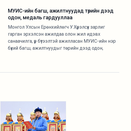
МУИС-ийн багш, ажилтнуудад төрийн дээд
одон, медаль гардууллаа
Монгол Улсын Ерөнхийлөгч У.Хүрэлсүх зарлиг
гарган эрхэлсэн ажилдаа олон жил идэвх
санаачилга, үр бүтээлтэй ажилласан МУИС-ийн нэр
бүхий багш, ажилтнуудыг төрийн дээд одон,
медалиар шагнасныг Боловсролын сайд Л.Энх-
Амгалан гардуулан өглөө.