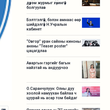
дүрэм журмыг хүчингүй
болгуулав
Бэлтгэлгүй, бэлэн амнаас өөр
шийдэлгүй Н.Учралын
кабинет
“Овгор” уран сайхны киноны
анхны "Teaser poster"
цацагдлаа
Аваргын гэргийг багын
найзтай нь андуурчээ
О.Саранчулуун: Олны дуу
хоолой намуухан байлаа ч
цуурай нь асар том байдаг