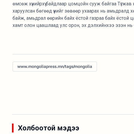
өмсөж хүнийрхүү байдлаар цомцойн сууж байгаа Түгжав 
харуулсан бөгөөд үүнийг зөвөөр ухаарах нь амьдралд 
байж, амьдрал өөрийн байх ёстой газраа байх ёстой ц
хамт олон цаашлаад улс орон, эх дэлхийнхээ эзэн нь 
www.mongoliapress.mn/tags/mongolia
Холбоотой мэдээ