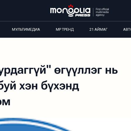
МУЛЬТИМЕДИА
MP ТРЕНД
21 АЙМАГ
АВТ
урдаггүй" өгүүллэг нь
буй хэн бүхэнд
юм