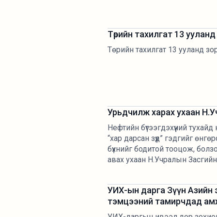
Төрийн тахилгат 13 уулан
Төрийн тахилгат 13 ууланд зо
Урьдчилж харах ухаан Н.У
Нефтийн бүтээгдэхүүний тухай
“хар дарсан зүүд” гэдгийг өнг
бүхнийг бодитой тооцож, болз
авах ухаан Н.Учралын Засгийн 
УИХ-ын дарга Зүүн Азийн
тэмцээний тамирчдад ам
УИХ-даргын ивээл дор зохион 