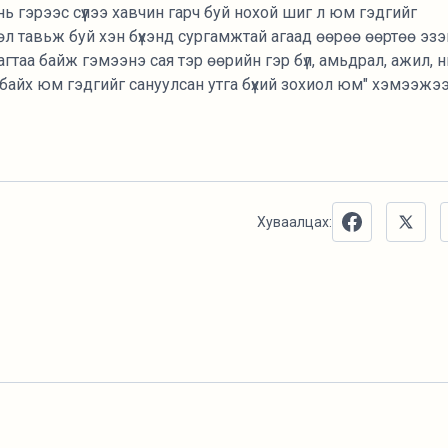
нь гэрээс сүүлээ хавчин гарч буй нохой шиг л юм гэдгийг
хөл тавьж буй хэн бүхэнд сургамжтай агаад өөрөө өөртөө эзэ
агтаа байж гэмээнэ сая тэр өөрийн гэр бүл, амьдрал, ажил, 
байх юм гэдгийг сануулсан утга бүхий зохиол юм" хэмээжээ
Хуваалцах: