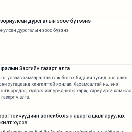
д зориулсан дурсгалын зоос бүтээнэ
риулсан дурсгалын зоос бүтээнэ
чралын Засгийн газарт алга
д нэг улсаас хамааралтай гэж болох бидний хувьд энэ дайн
өрсөн хугацаанд хангалттай ярилаа. Харамсалтай нь, энэ
ошгүй эрсдэл, хүндрэлийг урьдчилж харж, хариу арга хэмжээ
газарт ч алга.
 эрэгтэйчүүдийн волейболын аварга шалгаруулах
жилт хүсэв
байгуулагдаж буй Зүүн Азийн эрэгтэйчүүдийн волейболын