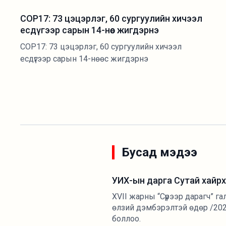
COP17: 73 цэцэрлэг, 60 сургуулийн хичээл
есдүгээр сарын 14-нөөс жигдэрнэ
COP17: 73 цэцэрлэг, 60 сургуулийн хичээл
есдүгээр сарын 14-нөөс жигдэрнэ
Бусад мэдээ
УИХ-ын дарга Сутай хайрх
XVII жарны “Сүрээр дарагч” г
өлзий дэмбэрэлтэй өдөр /2026
боллоо.