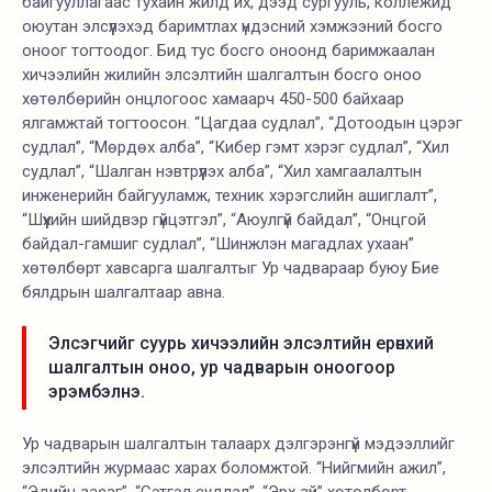
байгууллагаас тухайн жилд их, дээд сургууль, коллежид
оюутан элсүүлэхэд баримтлах үндэсний хэмжээний босго
оноог тогтоодог. Бид тус босго оноонд баримжаалан
хичээлийн жилийн элсэлтийн шалгалтын босго оноо
хөтөлбөрийн онцлогоос хамаарч 450-500 байхаар
ялгамжтай тогтоосон. “Цагдаа судлал”, “Дотоодын цэрэг
судлал”, “Мөрдөх алба”, “Кибер гэмт хэрэг судлал”, “Хил
судлал”, “Шалган нэвтрүүлэх алба”, “Хил хамгаалалтын
инженерийн байгууламж, техник хэрэгслийн ашиглалт”,
“Шүүхийн шийдвэр гүйцэтгэл”, “Аюулгүй байдал”, “Онцгой
байдал-гамшиг судлал”, “Шинжлэн магадлах ухаан”
хөтөлбөрт хавсарга шалгалтыг Ур чадвараар буюу Бие
бялдрын шалгалтаар авна.
Элсэгчийг суурь хичээлийн элсэлтийн ерөнхий
шалгалтын оноо, ур чадварын оноогоор
эрэмбэлнэ.
Ур чадварын шалгалтын талаарх дэлгэрэнгүй мэдээллийг
элсэлтийн журмаас харах боломжтой. “Нийгмийн ажил”,