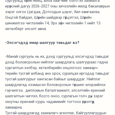
сургуульд хүний нөөц, алба хаагчийг бэлтгэх захиалга
ирүүлсний дагуу 2026-2027 оны хичээлийн жилд бакалаврын
зэрэг олгох Цагдаа, Дотоодын цэрэг, Хил хамгаалах,
Онцгой байдал, Шүүхийн шийдвэр гүйцэтгэл, Шүүхийн
шинжилгээ чиглэлийн 14, Эрх зүйн чиглэлийн 1 нийт 15
хөтөлбөрт элсэлт авна.
-Элсэгчдэд ямар шалгуур тавьдаг вэ?
-Манай сургууль нь их, дээд сургуульд элсэгчдэд тавьдаг
дээд боловсролын нийтлэг шаардлага, шалгуураас гадна
сургалтын хэлбэр, хөтөлбөрийн онцлогоос хамаарч
төрийн тусгай албанд анх орох, суралцах иргэдэд тавьдаг
тусгай шалгуурыг хангасан байхыг шаарддаг. Нийтлэг
шаардлагад эзэмшсэн боловсролын түвшинг илэрхийлэх
гэрчилгээ, дипломын баталгаажилт, элсэлтийн ерөнхий
шалгалтын чиглэл, босго оноо, сурлагын голч дүн зэрэг
оюутны ерөнхий суурь чадамжийг тогтоох үзүүлэлтүүд
хамаарна.
Тусгай шаардлагад захиалагч агентлаг, байгууллагуудын