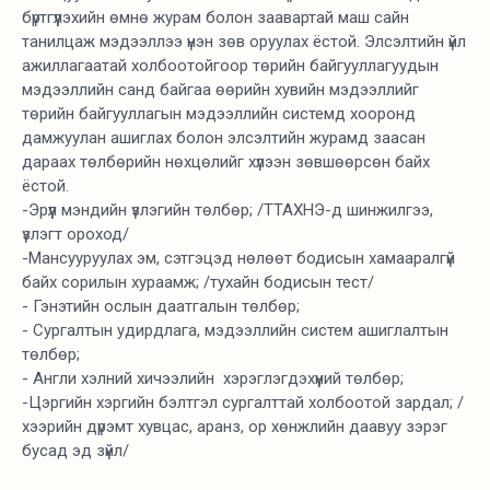
бүртгүүлэхийн өмнө журам болон заавартай маш сайн
танилцаж мэдээллээ үнэн зөв оруулах ёстой. Элсэлтийн үйл
ажиллагаатай холбоотойгоор төрийн байгууллагуудын
мэдээллийн санд байгаа өөрийн хувийн мэдээллийг
төрийн байгууллагын мэдээллийн системд хооронд
дамжуулан ашиглах болон элсэлтийн журамд заасан
дараах төлбөрийн нөхцөлийг хүлээн зөвшөөрсөн байх
ёстой.
-Эрүүл мэндийн үзлэгийн төлбөр; /ТТАХНЭ-д шинжилгээ,
үзлэгт ороход/
-Мансууруулах эм, сэтгэцэд нөлөөт бодисын хамааралгүй
байх сорилын хураамж; /тухайн бодисын тест/
- Гэнэтийн ослын даатгалын төлбөр;
- Сургалтын удирдлага, мэдээллийн систем ашиглалтын
төлбөр;
- Aнгли хэлний хичээлийн хэрэглэгдэхүүний төлбөр;
-Цэргийн хэргийн бэлтгэл сургалттай холбоотой зардал; /
хээрийн дүрэмт хувцас, аранз, ор хөнжлийн даавуу зэрэг
бусад эд зүйл/