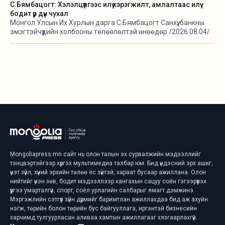
С.Бямбацогт: Хэлэлцүүлгээс илүү хэрэгжилт, амлалтаас илүү
бодит үр дүн чухал
Монгол Улсын Их Хурлын дарга С.Бямбацогт Санхүү, банкны
эмэгтэйчүүдийн холбооны төлөөлөлтэй өнөөдөр /2026.08.04/
уулзаж, тус холбооны 10 жилийн ойн хүрээнд зохион
байгуулах “Ногоон санхүүжилт-Хүртээмжтэй тогтвортой
хөгжилд” чуулганы бэлтгэл ажил, зорилго, хүрэх үр дүнгийн
талаар санал солилцлоо.
Mongoliapress.mn сайт нь олон талын эх сурвалжийн мэдээллийг
тэнцвэртэйгээр хүргэх мультимедиа талбар юм. Бид үндэсний эрх ашиг,
үнэт зүйл, хүний эрхийн төлөө ёс зүйтэй, хараат бусаар ажиллана. Олон
нийтийг үнэн зөв, бодит мэдээллээр хангахын сацуу соён гэгээрүүлэх
үүргээ умарталгүй, спорт, соёл урлагийн салбарыг ямагт дэмжинэ.
Мэргэжлийн сэтгүүл зүйн дүрмийг баримтлан ажиллахдаа бид аж ахуйн
нэгж, төрийн болон төрийн бус байгууллага, иргэнтэй бизнесийн
зарчимд тулгуурласан аливаа хамтын ажиллагааг хязгаарлахгүй.