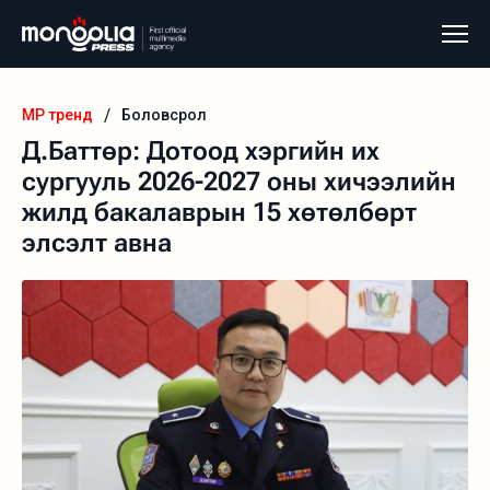
/
MP тренд
Боловсрол
Д.Баттөр: Дотоод хэргийн их
сургууль 2026-2027 оны хичээлийн
жилд бакалаврын 15 хөтөлбөрт
элсэлт авна