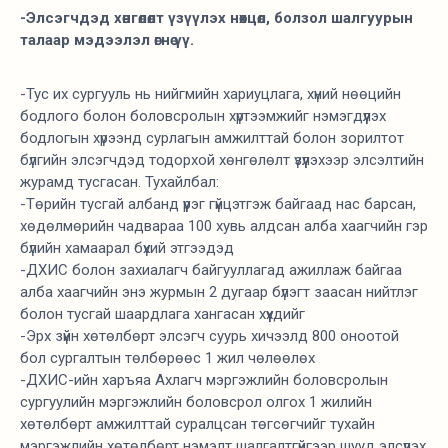
-Элсэгчдэд хөнгөлөлт үзүүлэх нөхцөл, болзол шалгуурын
талаар мэдээлэл өгнө үү.
-Тус их сургууль нь нийгмийн хариуцлага, хүний нөөцийн
бодлого болон боловсролын хүртээмжийг нэмэгдүүлэх
бодлогын хүрээнд сурлагын амжилттай болон зорилтот
бүлгийн элсэгчдэд тодорхой хөнгөлөлт үзүүлэхээр элсэлтийн
журамд тусгасан. Тухайлбал:
-Төрийн тусгай албанд үүрэг гүйцэтгэж байгаад нас барсан,
хөдөлмөрийн чадвараа 100 хувь алдсан алба хаагчийн гэр
бүлийн хамаарал бүхий этгээдэд
-ДХИС болон захиалагч байгууллагад ажиллаж байгаа
алба хаагчийн энэ журмын 2 дугаар бүлэгт заасан нийтлэг
болон тусгай шаардлага хангасан хүүхдийг
-Эрх зүйн хөтөлбөрт элсэгч суурь хичээлд 800 оноотой
бол сургалтын төлбөрөөс 1 жил чөлөөлөх
-ДХИС-ийн харъяа Ахлагч мэргэжлийн боловсролын
сургуулийн мэргэжлийн боловсрол олгох 1 жилийн
хөтөлбөрт амжилттай суралцсан төгсөгчийг тухайн
мэргэжлийн хөтөлбөрт нэмэлт шалгалтгүйгээр шууд элсүүлэх