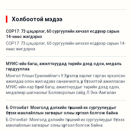
Холбоотой мэдээ
COP17: 73 цэцэрлэг, 60 сургуулийн хичээл есдүгээр сарын
14-нөөс жигдэрнэ
COP17: 73 цэцэрлэг, 60 сургуулийн хичээл есдүгээр сарын 14-
нөөс жигдэрнэ
МУИС-ийн багш, ажилтнуудад төрийн дээд одон, медаль
гардууллаа
Монгол Улсын Ерөнхийлөгч У.Хүрэлсүх зарлиг гарган эрхэлсэн
ажилдаа олон жил идэвх санаачилга, үр бүтээлтэй ажилласан
МУИС-ийн нэр бүхий багш, ажилтнуудыг төрийн дээд одон,
медалиар шагнасныг Боловсролын сайд Л.Энх-Амгалан
гардуулан өглөө.
Б.Отгонбат: Монголд дэлхийн түвшний их сургуулиудыг
бүтээх манлайллын загварыг олны хүртээл болгож байна
Б.Отгонбат: Монголд дэлхийн түвшний их сургуулиудыг бүтээх
манлайллын загварыг олны хүртээл болгож байна