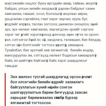
мэргэжлийн онцлог буюу иргэдийн амар, тайван, аюулгүй
байдал, улсын хилийн халдашгүй дархан байдлыг сахин
хамгаалах, гамшиг, осол, болзошгүй аюулаас аврах,
урьдчилан сэргийлэх, гэмт хэрэг зөрчил, хууль бус
үйлдлийг илрүүлэх, таслан зогсоох, шинжлэн оношлох, хүний
эрх, эрх чөлөөг хамгаалах, зөрчигдсөн эрхийг сэргээх
зэрэг чиг үүргийг хэрэгжүүлэхэд үнэнчээр хүчин зүтгэх эх оронч
үзэл, сэтгэлгээ бүхий ёс зүй, хандлага, төлөвшил, бие бялдар,
сэтгэл зүйн бэлтгэлийг тогтоох үзүүлэлтүүд хамаарна.
Тухайлбал, бие эрхтний зөв хөгжилтэй, биеийн өндөр,
мансууруулах эм, сэтгэцэд нөлөөт бодисын хамааралгүй
байх, ял шийтгүүлж байгаагүй байх зэрэг шаардлагыг
тавьдаг.
Энэ жилээс тусгай шаардлагад орсон өөрчлөлт
бол элсэгчийн биеийн өндрийг захиалагч
байгууллагын хүний нөөцийн сонгон
шалгаруулалтын барим бичгүүдэд заасан
харьцааг баримжаалан хөтөлбөр бүрээр
ялгамжтай тогтоосон.