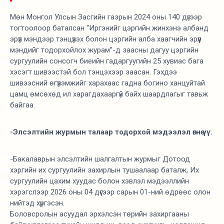
Мөн Монгол Улсын Засгийн газрын 2024 оны 140 дүгээр
тогтоолоор баталсан “Иргэнийг цэргийн жинхэнэ албанд
эрүүл мэндээр тэнцүүлэх болон цэргийн алба хаагчийн эрүүл
мэндийг тодорхойлох журам”-д заасны дагуу цэргийн
сургуулийн сонсогч биеийн гадаргуугийн 25 хувиас бага
хэсэгт шивээстэй бол тэнцэхээр заасан. Гэхдээ
шивээсний өгүүлэмжийг харахаас гадна богино ханцуйтай
цамц өмсөхөд ил харагдахааргүй байх шаардлагыг тавьж
байгаа.
-Элсэлтийн журмын талаар тодорхой мэдээлэл өгнө үү.
-Бакалаврын элсэлтийн шалгалтын журмыг Дотоод
хэргийн их сургуулийн захирлын тушаалаар баталж, Их
сургуулийн цахим хуудас болон хэвлэл мэдээллийн
хэрэгслээр 2026 оны 04 дүгээр сарын 01-ний өдрөөс олон
нийтэд хүргэсэн.
Боловсролын асуудал эрхэлсэн төрийн захиргааны