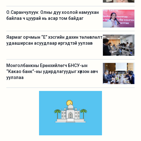
О.Саранчулуун: Олны дуу хоолой намуухан
байлаа ч цуурай нь асар том байдаг
Яармаг орчмын “Е” хэсгийн дахин төлөвлөлт
удааширсан асуудлаар иргэдтэй уулзав
Монголбанкны Ерөнхийлөгч БНСУ-ын
“Какао банк”-ны удирдлагуудыг хүлээн авч
уулзлаа