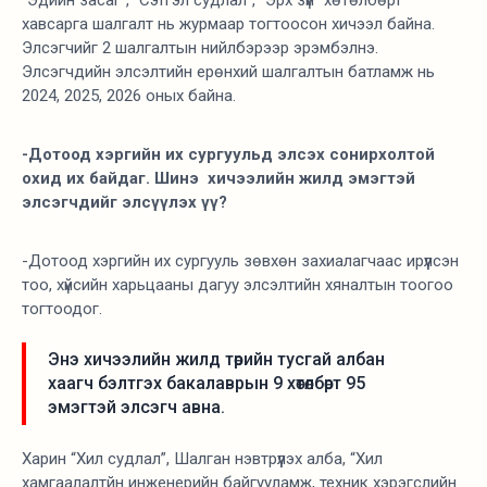
“Эдийн засаг”, “Сэтгэл судлал”, “Эрх зүй” хөтөлбөрт
хавсарга шалгалт нь журмаар тогтоосон хичээл байна.
Элсэгчийг 2 шалгалтын нийлбэрээр эрэмбэлнэ.
Элсэгчдийн элсэлтийн ерөнхий шалгалтын батламж нь
2024, 2025, 2026 оных байна.
-Дотоод хэргийн их сургуульд элсэх сонирхолтой
охид их байдаг. Шинэ хичээлийн жилд эмэгтэй
элсэгчдийг элсүүлэх үү?
-Дотоод хэргийн их сургууль зөвхөн захиалагчаас ирүүлсэн
тоо, хүйсийн харьцааны дагуу элсэлтийн хяналтын тоогоо
тогтоодог.
Энэ хичээлийн жилд төрийн тусгай албан
хаагч бэлтгэх бакалаврын 9 хөтөлбөрт 95
эмэгтэй элсэгч авна.
Харин “Хил судлал”, Шалган нэвтрүүлэх алба, “Хил
хамгаалалтйн инженерийн байгууламж, техник хэрэгслийн