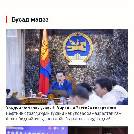
Бусад мэдээ
Урьдчилж харах ухаан Н.Учралын Засгийн газарт алга
Нефтийн бүтээгдэхүүний тухайд нэг улсаас хамааралтай гэж
болох бидний хувьд энэ дайн “хар дарсан зүүд” гэдгийг
өнгөрсөн хугацаанд хангалттай ярилаа. Харамсалтай нь, энэ
бүхнийг бодитой тооцож, болзошгүй эрсдэл, хүндрэлийг