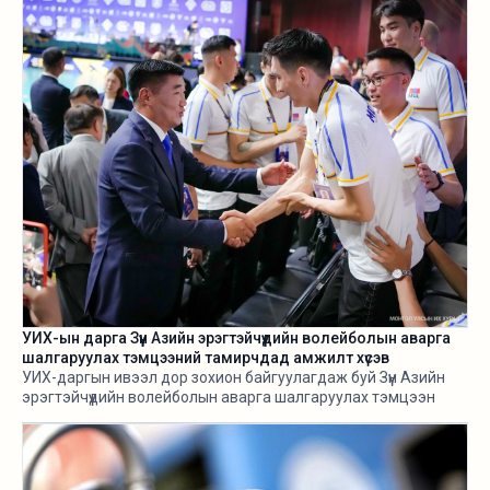
урьдчилж харж, хариу арга хэмжээ авах ухаан Н.Учралын
Засгийн газарт ч алга.
УИХ-ын дарга Зүүн Азийн эрэгтэйчүүдийн волейболын аварга
шалгаруулах тэмцээний тамирчдад амжилт хүсэв
УИХ-даргын ивээл дор зохион байгуулагдаж буй Зүүн Азийн
эрэгтэйчүүдийн волейболын аварга шалгаруулах тэмцээн
өнөөдөр /2026.08.05/ эхэллээ.