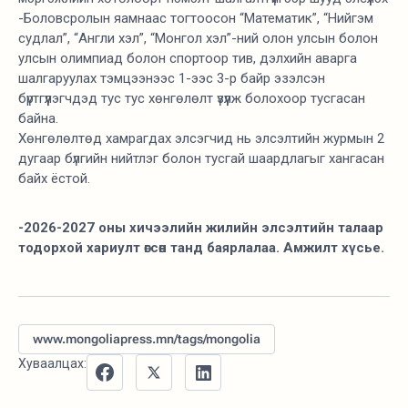
-Боловсролын яамнаас тогтоосон “Математик”, “Нийгэм
судлал”, “Англи хэл”, “Монгол хэл”-ний олон улсын болон
улсын олимпиад болон спортоор тив, дэлхийн аварга
шалгаруулах тэмцээнээс 1-ээс 3-р байр эзэлсэн
бүртгүүлэгчдэд тус тус хөнгөлөлт үзүүлж болохоор тусгасан
байна.
Хөнгөлөлтөд хамрагдах элсэгчид нь элсэлтийн журмын 2
дугаар бүлгийн нийтлэг болон тусгай шаардлагыг хангасан
байх ёстой.
-2026-2027 оны хичээлийн жилийн элсэлтийн талаар
тодорхой хариулт өгсөн танд баярлалаа. Амжилт хүсье.
www.mongoliapress.mn/tags/mongolia
Хуваалцах: