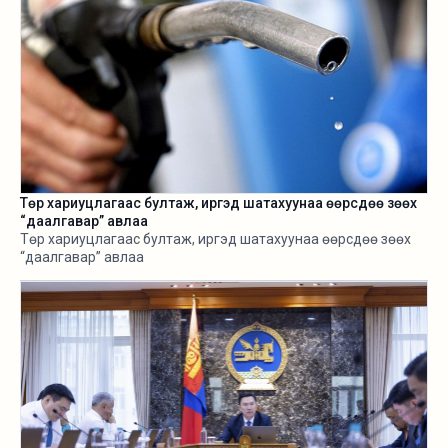
Төр хариуцлагаас бултаж, иргэд шатахуунаа өөрсдөө зөөх
“даалгавар” авлаа
Төр хариуцлагаас бултаж, иргэд шатахуунаа өөрсдөө зөөх
“даалгавар” авлаа