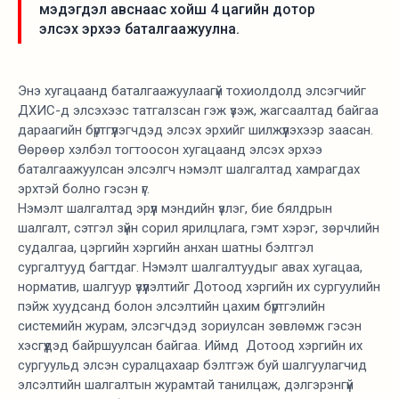
мэдэгдэл авснаас хойш 4 цагийн дотор
элсэх эрхээ баталгаажуулна.
Энэ хугацаанд баталгаажуулаагүй тохиолдолд элсэгчийг
ДХИС-д элсэхээс татгалзсан гэж үзэж, жагсаалтад байгаа
дараагийн бүртгүүлэгчдэд элсэх эрхийг шилжүүлэхээр заасан.
Өөрөөр хэлбэл тогтоосон хугацаанд элсэх эрхээ
баталгаажуулсан элсэлгч нэмэлт шалгалтад хамрагдах
эрхтэй болно гэсэн үг.
Нэмэлт шалгалтад эрүүл мэндийн үзлэг, бие бялдрын
шалгалт, сэтгэл зүйн сорил ярилцлага, гэмт хэрэг, зөрчлийн
судалгаа, цэргийн хэргийн анхан шатны бэлтгэл
сургалтууд багтдаг. Нэмэлт шалгалтуудыг авах хугацаа,
норматив, шалгуур үзүүлэлтийг Дотоод хэргийн их сургуулийн
пэйж хуудсанд болон элсэлтийн цахим бүртгэлийн
системийн журам, элсэгчдэд зориулсан зөвлөмж гэсэн
хэсгүүдэд байршуулсан байгаа. Иймд Дотоод хэргийн их
сургуульд элсэн суралцахаар бэлтгэж буй шалгуулагчид
элсэлтийн шалгалтын журамтай танилцаж, дэлгэрэнгүй