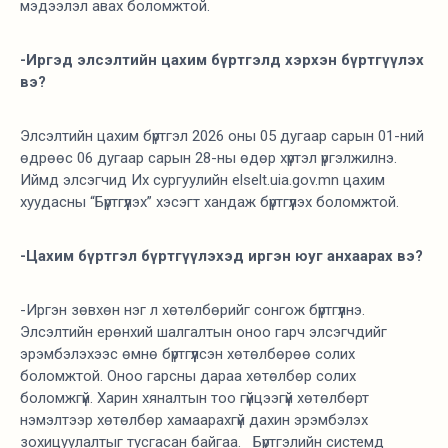
мэдээлэл авах боломжтой.
-Иргэд элсэлтийн цахим бүртгэлд хэрхэн бүртгүүлэх
вэ?
Элсэлтийн цахим бүртгэл 2026 оны 05 дугаар сарын 01-ний
өдрөөс 06 дугаар сарын 28-ны өдөр хүртэл үргэлжилнэ.
Иймд элсэгчид Их сургуулийн elselt.uia.gov.mn цахим
хуудасны “Бүртгүүлэх” хэсэгт хандаж бүртгүүлэх боломжтой.
-Цахим бүртгэл бүртгүүлэхэд иргэн юуг анхаарах вэ?
-Иргэн зөвхөн нэг л хөтөлбөрийг сонгож бүртгүүлнэ.
Элсэлтийн ерөнхий шалгалтын оноо гарч элсэгчдийг
эрэмбэлэхээс өмнө бүртгүүлсэн хөтөлбөрөө солих
боломжтой. Оноо гарсны дараа хөтөлбөр солих
боломжгүй. Харин хяналтын тоо гүйцээгүй хөтөлбөрт
нэмэлтээр хөтөлбөр хамаарахгүй дахин эрэмбэлэх
зохицуулалтыг тусгасан байгаа. Бүртгэлийн системд