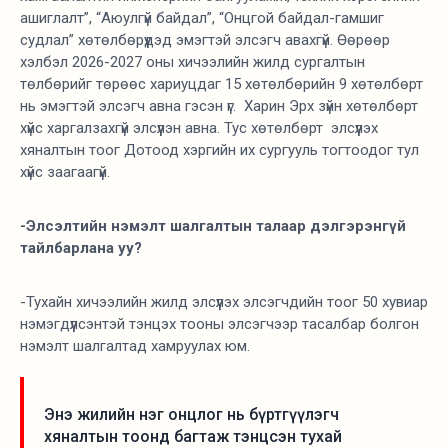
ашиглалт”, “Аюулгүй байдал”, “Онцгой байдал-гамшиг
судлал” хөтөлбөрүүдэд эмэгтэй элсэгч авахгүй. Өөрөөр
хэлбэл 2026-2027 оны хичээлийн жилд сургалтын
төлбөрийг төрөөс хариуцдаг 15 хөтөлбөрийн 9 хөтөлбөрт
нь эмэгтэй элсэгч авна гэсэн үг. Харин Эрх зүйн хөтөлбөрт
хүйс харгалзахгүй элсүүлэн авна. Тус хөтөлбөрт элсүүлэх
хяналтын тоог Дотоод хэргийн их сургууль тогтоодог тул
хүйс заагаагүй.
-Элсэлтийн нэмэлт шалгалтын талаар дэлгэрэнгүй
тайлбарлана уу?
-Тухайн хичээлийн жилд элсүүлэх элсэгчдийн тоог 50 хувиар
нэмэгдүүлсэнтэй тэнцэх тооны элсэгчээр тасалбар болгон
нэмэлт шалгалтад хамруулах юм.
Энэ жилийн нэг онцлог нь бүртгүүлэгч
хяналтын тоонд багтаж тэнцсэн тухай