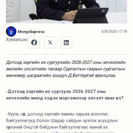
Mongoliapress
6/8/2026 17:18
Хуваалцах:
Дотоод хэргийн их сургуулийн 2026-2027 оны хичээлийн
жилийн элсэлтийн талаар Сургалтын газрын сургалтын
менежер, цагдаагийн хошууч Д.Баттөртэй ярилцлаа.
-Дотоод хэргийн их сургууль 2026-2027 оны
хичээлийн жилд хэдэн мэргэжлээр элсэлт авах вэ?
-Хууль зүй, дотоод хэргийн яамны харьяа агентлаг,
байгууллагууд болон Шадар сайдын эрхлэх асуудлын
хүрээний Онцгой байдлын байгууллагаас манай их