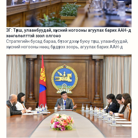
ЗГ: Түлш, улаанбуудай, хүнсний ногооны агуулах барих ААН-д
хөнгөлөлттэй зээл олгоно
Стратегийн бусад бараа, бүтээгдэхүүн буюу түлш, улаанбуудай,
хүнсний ногооны нөөц бүрдүүлэх зоорь, агуулах барих ААН-д
хөнгөлөлттэй зээл олгох, цахилгааны хөнгөлөлт эдлүүлэхийг
салбарын сайд нарт үүрэг болголоо.