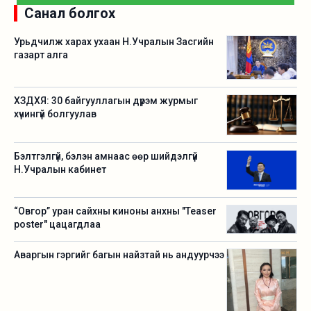
Санал болгох
Урьдчилж харах ухаан Н.Учралын Засгийн
газарт алга
ХЗДХЯ: 30 байгууллагын дүрэм журмыг
хүчингүй болгуулав
Бэлтгэлгүй, бэлэн амнаас өөр шийдэлгүй
Н.Учралын кабинет
“Овгор” уран сайхны киноны анхны "Teaser
poster" цацагдлаа
Аваргын гэргийг багын найзтай нь андуурчээ