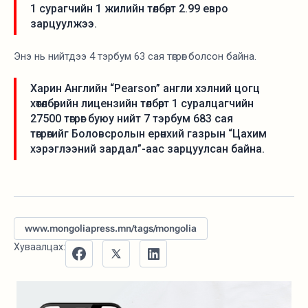
1 сурагчийн 1 жилийн төлбөрт 2.99 евро
зарцуулжээ.
Энэ нь нийтдээ 4 тэрбум 63 сая төгрөг болсон байна.
Харин Английн “Pearson” англи хэлний цогц
хөтөлбөрийн лицензийн төлбөрт 1 суралцагчийн
27500 төгрөг буюу нийт 7 тэрбум 683 сая
төгрөгийг Боловсролын ерөнхий газрын “Цахим
хэрэглээний зардал”-аас зарцуулсан байна.
www.mongoliapress.mn/tags/mongolia
Хуваалцах: