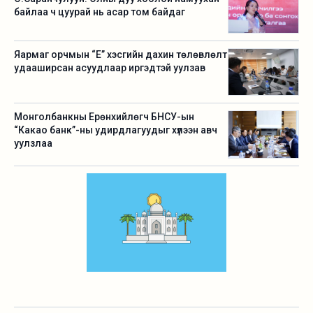
байлаа ч цуурай нь асар том байдаг
Яармаг орчмын “Е” хэсгийн дахин төлөвлөлт
удааширсан асуудлаар иргэдтэй уулзав
Монголбанкны Ерөнхийлөгч БНСУ-ын
“Какао банк”-ны удирдлагуудыг хүлээн авч
уулзлаа