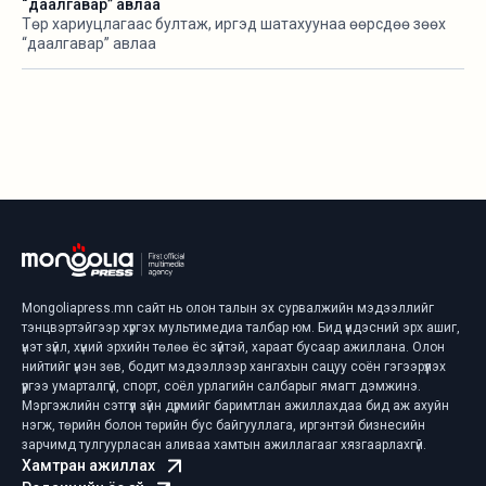
“даалгавар” авлаа
Төр хариуцлагаас бултаж, иргэд шатахуунаа өөрсдөө зөөх
“даалгавар” авлаа
Mongoliapress.mn сайт нь олон талын эх сурвалжийн мэдээллийг
тэнцвэртэйгээр хүргэх мультимедиа талбар юм. Бид үндэсний эрх ашиг,
үнэт зүйл, хүний эрхийн төлөө ёс зүйтэй, хараат бусаар ажиллана. Олон
нийтийг үнэн зөв, бодит мэдээллээр хангахын сацуу соён гэгээрүүлэх
үүргээ умарталгүй, спорт, соёл урлагийн салбарыг ямагт дэмжинэ.
Мэргэжлийн сэтгүүл зүйн дүрмийг баримтлан ажиллахдаа бид аж ахуйн
нэгж, төрийн болон төрийн бус байгууллага, иргэнтэй бизнесийн
зарчимд тулгуурласан аливаа хамтын ажиллагааг хязгаарлахгүй.
Хамтран ажиллах