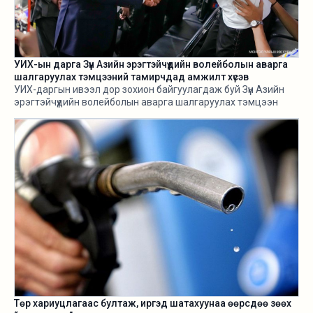
УИХ-ын дарга Зүүн Азийн эрэгтэйчүүдийн волейболын аварга
шалгаруулах тэмцээний тамирчдад амжилт хүсэв
УИХ-даргын ивээл дор зохион байгуулагдаж буй Зүүн Азийн
эрэгтэйчүүдийн волейболын аварга шалгаруулах тэмцээн
өнөөдөр /2026.08.05/ эхэллээ.
Төр хариуцлагаас бултаж, иргэд шатахуунаа өөрсдөө зөөх