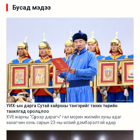
Бусад мэдээ
УИХ-ын дарга Сутай хайрхны тэнгэрийг тахих төрийн
тахилгад оролцлоо
XVII жарны “Сүрээр дарагч” гал морин жилийн зуны адаг
хөхөгчин хонь сарын 23-ны өлзий дэмбэрэлтэй өдөр
/2026.08.06/ Сутай хайрхны тэнгэрийг тайх төрийн тахилга
боллоо.