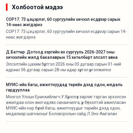
Холбоотой мэдээ
COP17: 73 цэцэрлэг, 60 сургуулийн хичээл есдүгээр сарын
14-нөөс жигдэрнэ
COP17: 73 цэцэрлэг, 60 сургуулийн хичээл есдүгээр сарын 14-
нөөс жигдэрнэ
Д.Баттөр: Дотоод хэргийн их сургууль 2026-2027 оны
хичээлийн жилд бакалаврын 15 хөтөлбөрт элсэлт авна
Элсэлтийн цахим бүртгэл 2026 оны 05 дугаар сарын 01-ний
өдрөөс 06 дугаар сарын 28-ны өдөр хүртэл үргэлжилнэ.
МУИС-ийн багш, ажилтнуудад төрийн дээд одон, медаль
гардууллаа
Монгол Улсын Ерөнхийлөгч У.Хүрэлсүх зарлиг гарган эрхэлсэн
ажилдаа олон жил идэвх санаачилга, үр бүтээлтэй ажилласан
МУИС-ийн нэр бүхий багш, ажилтнуудыг төрийн дээд одон,
медалиар шагнасныг Боловсролын сайд Л.Энх-Амгалан
гардуулан өглөө.