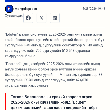
Mongoliapress
4/28/2026 10:48
Хуваалцах:
“Eduten” цахим системийг 2025-2026 оны хичээлийн жилд
төрийн болон орон нутгийн өмчийн ерөнхий боловсролын бүх
сургуулийн I-VI ангид, сургуулийн сонголтоор VII-IX ангид
хэрэгжүүлж, нийт 700 сургуулийн 510,543 суралцагч
хамруулсан байна.
“Pearson” цогц хөтөлбөрийг 2025-2026 оны хичээлийн жилд
англи хэлний төрийн болон орон нутгийн өмчийн ерөнхий
боловсролын бүх сургуулийн III-VIII ангид, туршилтаар 38
сургуулийн IX-XII ангид хэрэгжүүлж, нийт 424,070
суралцагчийг хамруулжээ.
Тэгвэл Боловсролын ерөнхий газраас өнгөрсөн
2025-2026 оны хичээлийн жилд “Eduten”
цахим системийг ашигласан лицензийн төлбөрт