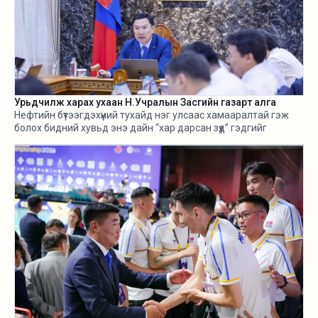
Урьдчилж харах ухаан Н.Учралын Засгийн газарт алга
Нефтийн бүтээгдэхүүний тухайд нэг улсаас хамааралтай гэж
болох бидний хувьд энэ дайн “хар дарсан зүүд” гэдгийг
өнгөрсөн хугацаанд хангалттай ярилаа. Харамсалтай нь, энэ
бүхнийг бодитой тооцож, болзошгүй эрсдэл, хүндрэлийг
урьдчилж харж, хариу арга хэмжээ авах ухаан Н.Учралын
Засгийн газарт ч алга.