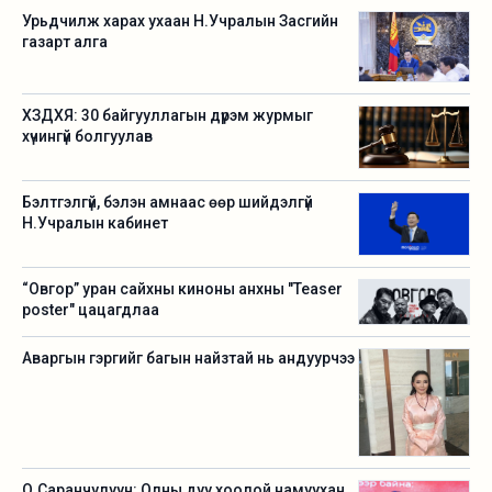
Урьдчилж харах ухаан Н.Учралын Засгийн
газарт алга
ХЗДХЯ: 30 байгууллагын дүрэм журмыг
хүчингүй болгуулав
Бэлтгэлгүй, бэлэн амнаас өөр шийдэлгүй
Н.Учралын кабинет
“Овгор” уран сайхны киноны анхны "Teaser
poster" цацагдлаа
Аваргын гэргийг багын найзтай нь андуурчээ
О.Саранчулуун: Олны дуу хоолой намуухан