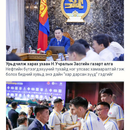
Урьдчилж харах ухаан Н.Учралын Засгийн газарт алга
Нефтийн бүтээгдэхүүний тухайд нэг улсаас хамааралтай гэж
болох бидний хувьд энэ дайн “хар дарсан зүүд” гэдгийг
өнгөрсөн хугацаанд хангалттай ярилаа. Харамсалтай нь, энэ
бүхнийг бодитой тооцож, болзошгүй эрсдэл, хүндрэлийг
урьдчилж харж, хариу арга хэмжээ авах ухаан Н.Учралын
Засгийн газарт ч алга.