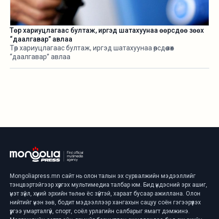
Төр хариуцлагаас бултаж, иргэд шатахуунаа өөрсдөө зөөх
“даалгавар” авлаа
Төр хариуцлагаас бултаж, иргэд шатахуунаа өөрсдөө зөөх
“даалгавар” авлаа
Mongoliapress.mn сайт нь олон талын эх сурвалжийн мэдээллийг
тэнцвэртэйгээр хүргэх мультимедиа талбар юм. Бид үндэсний эрх ашиг,
үнэт зүйл, хүний эрхийн төлөө ёс зүйтэй, хараат бусаар ажиллана. Олон
нийтийг үнэн зөв, бодит мэдээллээр хангахын сацуу соён гэгээрүүлэх
үүргээ умарталгүй, спорт, соёл урлагийн салбарыг ямагт дэмжинэ.