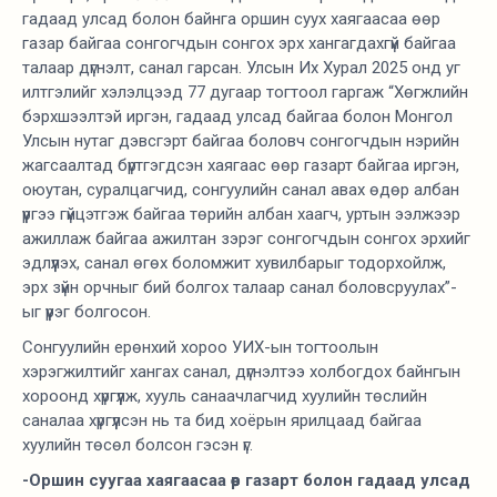
гадаад улсад болон байнга оршин суух хаягаасаа өөр
газар байгаа сонгогчдын сонгох эрх хангагдахгүй байгаа
талаар дүгнэлт, санал гарсан. Улсын Их Хурал 2025 онд уг
илтгэлийг хэлэлцээд 77 дугаар тогтоол гаргаж “Хөгжлийн
бэрхшээлтэй иргэн, гадаад улсад байгаа болон Монгол
Улсын нутаг дэвсгэрт байгаа боловч сонгогчдын нэрийн
жагсаалтад бүртгэгдсэн хаягаас өөр газарт байгаа иргэн,
оюутан, суралцагчид, сонгуулийн санал авах өдөр албан
үүргээ гүйцэтгэж байгаа төрийн албан хаагч, уртын ээлжээр
ажиллаж байгаа ажилтан зэрэг сонгогчдын сонгох эрхийг
эдлүүлэх, санал өгөх боломжит хувилбарыг тодорхойлж,
эрх зүйн орчныг бий болгох талаар санал боловсруулах”-
ыг үүрэг болгосон.
Сонгуулийн ерөнхий хороо УИХ-ын тогтоолын
хэрэгжилтийг хангах санал, дүгнэлтээ холбогдох байнгын
хороонд хүргүүлж, хууль санаачлагчид хуулийн төслийн
саналаа хүргүүлсэн нь та бид хоёрын ярилцаад байгаа
хуулийн төсөл болсон гэсэн үг.
-Оршин суугаа хаягаасаа өөр газарт болон гадаад улсад