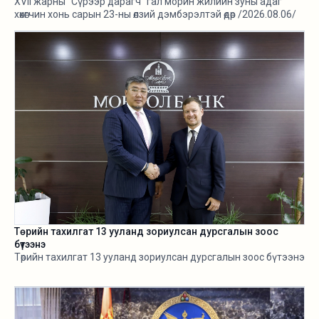
XVII жарны “Сүрээр дарагч” гал морин жилийн зуны адаг
хөхөгчин хонь сарын 23-ны өлзий дэмбэрэлтэй өдөр /2026.08.06/
Сутай хайрхны тэнгэрийг тайх төрийн тахилга боллоо.
Төрийн тахилгат 13 ууланд зориулсан дурсгалын зоос
бүтээнэ
Төрийн тахилгат 13 ууланд зориулсан дурсгалын зоос бүтээнэ