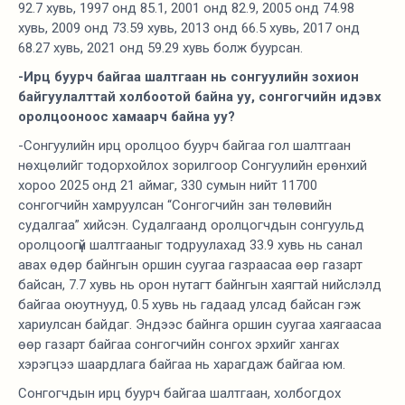
92.7 хувь, 1997 онд 85.1, 2001 онд 82.9, 2005 онд 74.98
хувь, 2009 онд 73.59 хувь, 2013 онд 66.5 хувь, 2017 онд
68.27 хувь, 2021 онд 59.29 хувь болж буурсан.
-Ирц буурч байгаа шалтгаан нь сонгуулийн зохион
байгуулалттай холбоотой байна уу, сонгогчийн идэвх
оролцооноос хамаарч байна уу?
-Сонгуулийн ирц оролцоо буурч байгаа гол шалтгаан
нөхцөлийг тодорхойлох зорилгоор Сонгуулийн ерөнхий
хороо 2025 онд 21 аймаг, 330 сумын нийт 11700
сонгогчийн хамруулсан “Сонгогчийн зан төлөвийн
судалгаа” хийсэн. Судалгаанд оролцогчдын сонгуульд
оролцоогүй шалтгааныг тодруулахад 33.9 хувь нь санал
авах өдөр байнгын оршин суугаа газраасаа өөр газарт
байсан, 7.7 хувь нь орон нутагт байнгын хаягтай нийслэлд
байгаа оюутнууд, 0.5 хувь нь гадаад улсад байсан гэж
хариулсан байдаг. Эндээс байнга оршин суугаа хаягаасаа
өөр газарт байгаа сонгогчийн сонгох эрхийг хангах
хэрэгцээ шаардлага байгаа нь харагдаж байгаа юм.
Сонгогчдын ирц буурч байгаа шалтгаан, холбогдох