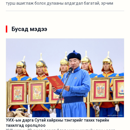
турш ашиглаж болох дулааны алдагдал багатай, эрчим
хүчний хэмнэлттэй зөөврийн байгууламж бөгөөд үндэсний
онцлогийг тусгасан байхаар төлөвлөж “Орд гэр” ХХК-тай
хамтран угсармал модон араг бүтэцтэйгээр байгуулсан
байна.
Бусад мэдээ
УИХ-ын дарга Сутай хайрхны тэнгэрийг тахих төрийн
тахилгад оролцлоо