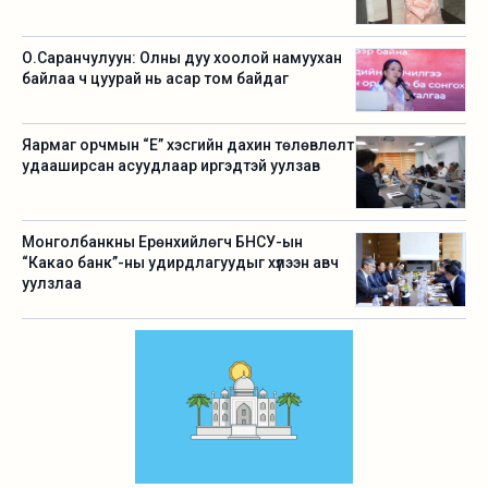
О.Саранчулуун: Олны дуу хоолой намуухан
байлаа ч цуурай нь асар том байдаг
Яармаг орчмын “Е” хэсгийн дахин төлөвлөлт
удааширсан асуудлаар иргэдтэй уулзав
Монголбанкны Ерөнхийлөгч БНСУ-ын
“Какао банк”-ны удирдлагуудыг хүлээн авч
уулзлаа