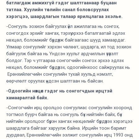
батлагдаж амжихгүй гэдэг шалтгаанаар буцаан
татлаа. Хуулийн төслийн санал боловсруулах
хэрэгцээ, шаардлагын талаар ярилцлагаа эхэлье.
-Сонгууль зохион байгуулах үйл ажиллагаа нь сонгох,
сонгогдох эрхийг хангах, тэрхүү эрхээ баталгаатай эдлэх
нөхцөл, боломжийг бүрдүүлж байгаагаас шууд хамаардаг.
Улмаар сонгуулийг хэрхэн чөлөөт, шударга, ил тод зохион
байгуулж байгаа нь Үндсэн хуульт ардчиллын үзүүлэлт
болдог. Тэр ч утгаараа сонгогчийн сонгох эрхээ эдлэх
нөхцөл, боломжийг бүрдүүлэх, одоогийнхоос сайжруулах нь
Ерөнхийлөгчийн сонгуулийн тухай хуульд нэмэлт,
өөрчлөлт оруулах үндсэн шалтгаан нь байсан.
-Одоогийн нөхцөл гэдэг нь сонгогчдын ирцтэй
хамааралтай байх.
-Сонгогчийн ирц оролцоо сонгуулиас сонгуулийн хооронд
тогтмол буурч байгаа нь сонгууль бүх нийтийн байх, бүх
нийтийн оролцоог бүрэн хангах нөхцөлийг бүрдүүлэх хэрэгцээ
шаардлага байгааг харуулж байна. Ирцийн тоон баримт
дурдвал, Ерөнхийлөгчийн ээлжит сонгуулийн ирц 1993 онд