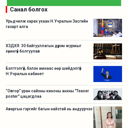
Санал болгох
Урьдчилж харах ухаан Н.Учралын Засгийн
газарт алга
ХЗДХЯ: 30 байгууллагын дүрэм журмыг
хүчингүй болгуулав
Бэлтгэлгүй, бэлэн амнаас өөр шийдэлгүй
Н.Учралын кабинет
“Овгор” уран сайхны киноны анхны "Teaser
poster" цацагдлаа
Аваргын гэргийг багын найзтай нь андуурчээ