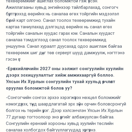
төхөөрөмжийг ашиглах боломжтой гэж үзсэн.
Ажиллагааны хувьд энгийнхээр тайлбарлахад, сонгогч
бүртгүүлэхэд өөрийнх нь саналаа өгөх тойргийн мэдээлэл
бүхий карт олгоно. Санал тоолох төхөөрөмжид тухайн
картаа таниулахад дэлгэцэд өөрийнх нь санал өгөх
тойргийн саналын хуудас гарах юм. Саналын хуудаст
саналаа тэмдэглээд санал тоолох төхөөрөмжид
уншуулна. Санал хураалт дуусахад одоо ашиглаж байгаа
төхөөрөмж шиг дүнг төв серверт шууд дамжуулж, нэгтгэнэ
гэсэн үг.
-Ерөнхийлөгчийн 2027 оны ээлжит сонгуулийн хуулийн
дээрх зохицуулалтыг хийж амжихааргүй боллоо.
Улсын Их Хурлын сонгуулийн тухай хуульд өөрчлөлт
оруулах боломжтой болов уу?
-Сонгогчийн сонгох эрхээ хэрэгжүүлэх нөхцөл боломжийг
нэмэгдүүлэх, түүнд шаардлагатай эрх зүйн орчин боловсронгуй
болгох нь төрийн үүрэг. Дээр хэлсэнчлэн Улсын Их Хурлын
77 дугаар тогтоолоор энэ үүргийг албажуулсан байгаа.
Сонгуулийн ерөнхий хорооны хувьд хуулийн төслийн
саналаа холбогдох байгууллагуудад хүргүүлнэ.