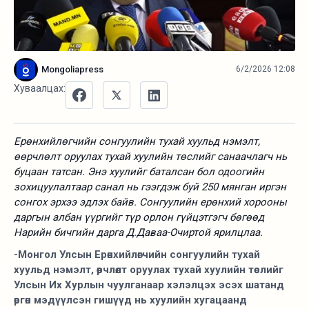
Mongoliapress
6/2/2026 12:08
Хуваалцах:
Ерөнхийлөгчийн сонгуулийн тухай хуульд нэмэлт,
өөрчлөлт оруулах тухай хуулийн төслийг санаачлагч нь
буцаан татсан. Энэ хуулийг баталсан бол одоогийн
зохицуулалтаар санал нь гээгдэж буй 250 мянган иргэн
сонгох эрхээ эдлэх байв. Сонгуулийн ерөнхий хорооны
даргын албан үүргийг түр орлон гүйцэтгэгч бөгөөд
Нарийн бичгийн дарга Д.Даваа-Очиртой ярилцлаа.
-Монгол Улсын Ерөнхийлөгчийн сонгуулийн тухай
хуульд нэмэлт, өөрчлөлт оруулах тухай хуулийн төслийг
Улсын Их Хурлын чуулганаар хэлэлцэх эсэх шатанд
өргөн мэдүүлсэн гишүүд нь хуулийн хугацаанд