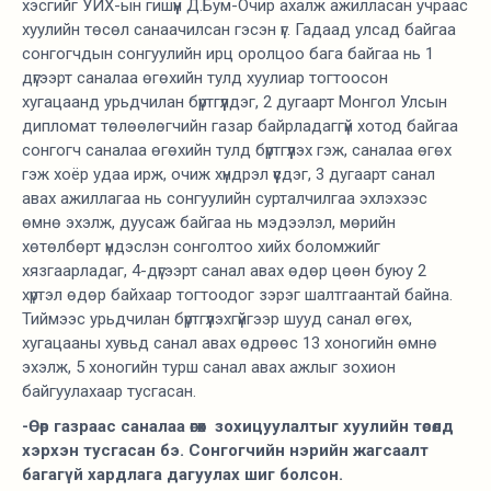
хэсгийг УИХ-ын гишүүн Д.Бум-Очир ахалж ажилласан учраас
хуулийн төсөл санаачилсан гэсэн үг. Гадаад улсад байгаа
сонгогчдын сонгуулийн ирц оролцоо бага байгаа нь 1
дүгээрт саналаа өгөхийн тулд хуулиар тогтоосон
хугацаанд урьдчилан бүртгүүлдэг, 2 дугаарт Монгол Улсын
дипломат төлөөлөгчийн газар байрладаггүй хотод байгаа
сонгогч саналаа өгөхийн тулд бүртгүүлэх гэж, саналаа өгөх
гэж хоёр удаа ирж, очиж хүндрэл үүсдэг, 3 дугаарт санал
авах ажиллагаа нь сонгуулийн сурталчилгаа эхлэхээс
өмнө эхэлж, дуусаж байгаа нь мэдээлэл, мөрийн
хөтөлбөрт үндэслэн сонголтоо хийх боломжийг
хязгаарладаг, 4-дүгээрт санал авах өдөр цөөн буюу 2
хүртэл өдөр байхаар тогтоодог зэрэг шалтгаантай байна.
Тиймээс урьдчилан бүртгүүлэхгүйгээр шууд санал өгөх,
хугацааны хувьд санал авах өдрөөс 13 хоногийн өмнө
эхэлж, 5 хоногийн турш санал авах ажлыг зохион
байгуулахаар тусгасан.
-Өөр газраас саналаа өгөх зохицуулалтыг хуулийн төсөлд
хэрхэн тусгасан бэ. Сонгогчийн нэрийн жагсаалт
багагүй хардлага дагуулах шиг болсон.