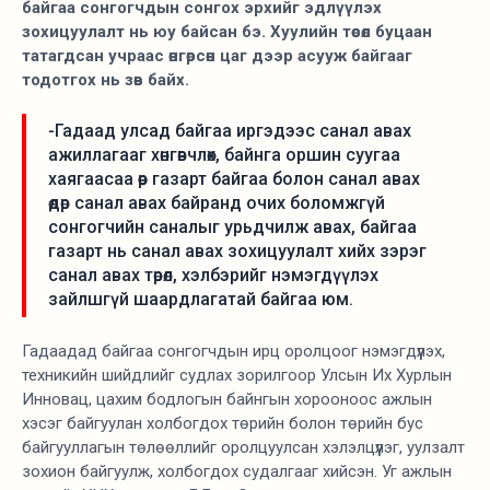
байгаа сонгогчдын сонгох эрхийг эдлүүлэх
зохицуулалт нь юу байсан бэ. Хуулийн төсөл буцаан
татагдсан учраас өнгөрсөн цаг дээр асууж байгааг
тодотгох нь зөв байх.
-Гадаад улсад байгаа иргэдээс санал авах
ажиллагааг хөнгөвчлөх, байнга оршин суугаа
хаягаасаа өөр газарт байгаа болон санал авах
өдөр санал авах байранд очих боломжгүй
сонгогчийн саналыг урьдчилж авах, байгаа
газарт нь санал авах зохицуулалт хийх зэрэг
санал авах төрөл, хэлбэрийг нэмэгдүүлэх
зайлшгүй шаардлагатай байгаа юм.
Гадаадад байгаа сонгогчдын ирц оролцоог нэмэгдүүлэх,
техникийн шийдлийг судлах зорилгоор Улсын Их Хурлын
Инновац, цахим бодлогын байнгын хорооноос ажлын
хэсэг байгуулан холбогдох төрийн болон төрийн бус
байгууллагын төлөөллийг оролцуулсан хэлэлцүүлэг, уулзалт
зохион байгуулж, холбогдох судалгааг хийсэн. Уг ажлын