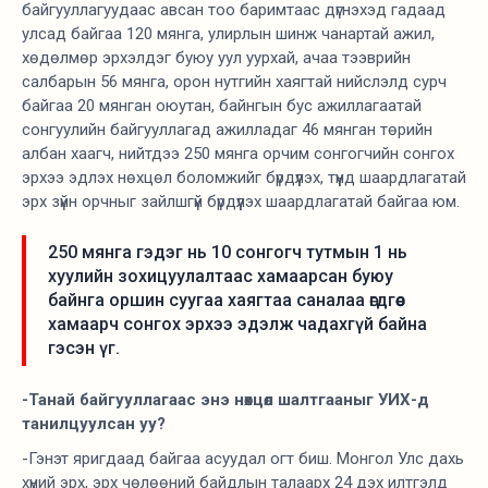
байгууллагуудаас авсан тоо баримтаас дүгнэхэд гадаад
улсад байгаа 120 мянга, улирлын шинж чанартай ажил,
хөдөлмөр эрхэлдэг буюу уул уурхай, ачаа тээврийн
салбарын 56 мянга, орон нутгийн хаягтай нийслэлд сурч
байгаа 20 мянган оюутан, байнгын бус ажиллагаатай
сонгуулийн байгууллагад ажилладаг 46 мянган төрийн
албан хаагч, нийтдээ 250 мянга орчим сонгогчийн сонгох
эрхээ эдлэх нөхцөл боломжийг бүрдүүлэх, түүнд шаардлагатай
эрх зүйн орчныг зайлшгүй бүрдүүлэх шаардлагатай байгаа юм.
250 мянга гэдэг нь 10 сонгогч тутмын 1 нь
хуулийн зохицуулалтаас хамаарсан буюу
байнга оршин суугаа хаягтаа саналаа өгдгөөс
хамаарч сонгох эрхээ эдэлж чадахгүй байна
гэсэн үг.
-Танай байгууллагаас энэ нөхцөл шалтгааныг УИХ-д
танилцуулсан уу?
-Гэнэт яригдаад байгаа асуудал огт биш. Монгол Улс дахь
хүний эрх, эрх чөлөөний байдлын талаарх 24 дэх илтгэлд