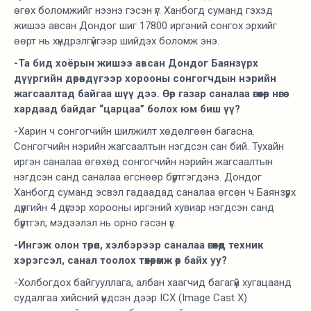
өгөх боломжийг нээнэ гэсэн үг. Ханбогд суманд гэхэд
жишээ авсан Дондог шиг 17800 иргэний сонгох эрхийг
өөрт нь хүндрэлгүйгээр шийдэх боломж энэ.
-Та бид хоёрын жишээ авсан Дондог Баянзүрх
дүүргийн дөрөвдүгээр хорооны сонгогчдын нэрийн
жагсаалтад байгаа шүү дээ. Өөр газар саналаа өгөхөөр нөгөө
хардаад байдаг “царцаа” болох юм биш үү?
-Харин ч сонгогчийн шилжилт хөдөлгөөн багасна.
Сонгогчийн нэрийн жагсаалтын нэгдсэн сан бий. Тухайн
иргэн саналаа өгөхөд сонгогчийн нэрийн жагсаалтын
нэгдсэн санд саналаа өгснөөр бүртгэгдэнэ. Дондог
Ханбогд суманд эсвэл гадаадад саналаа өгсөн ч Баянзүрх
дүүргийн 4 дүгээр хорооны иргэний хувиар нэгдсэн санд
бүртгэл, мэдээлэл нь орно гэсэн үг.
-Ингэж олон төрөл, хэлбэрээр саналаа өгөхөд техник
хэрэгсэл, санал тоолох төхөөрөмж өөр байх уу?
-Холбогдох байгууллага, албан хаагчид багагүй хугацаанд
судалгаа хийсний үндсэн дээр ICX (Image Cast X)