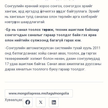
Сонгуулийн ерөнхий хороо сонгох, сонгогдох эрхийг
хангаж, ард иргэдэд үйлчилгээ үзүүлдэг байгууллага. Эрхийг
нь хангахын тулд саналаа олон төрлийн арга хэлбэрийг
нэвтрүүлэх шаардлагатай.
-Ер нь санал тоолох төхөөрөмж, техник ашиглаж байхаар
сонгогчдын саналыг гараар тоолдог байя гэх яриа
олон нийтийн сүлжээнд багагүй гарах юм.
-Сонгуулийн автоматжуулсан системийн тухай хууль 2011
онд батлагдсанаас хойш санал авах, тоолох, дүн гаргах
төхөөрөмжийг ээлжит болон нөхөн, дахин сонгуулиудад
17 удаа ашиглаж байгаа. Санал авах ажиллагаа дууссаны
дараа хяналтын тооллого буюу гараар тоолдог.
www.mongoliapress.mn/tags/mongolia
Хуваалцах: