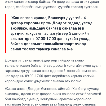
очиж санал өгөхөөр байгаа. Үүн дээр саналаа өгөх гурван
төрөл, хэлбэрийг нэмэгдүүлэхээр хуулийн төсөлд тусгасан.
Жишээгээр яривал, Баянзүрх дүүргийн 4
дүгээр хорооны иргэн Дондог гадаад улсад
ажиллаж, амьдарч байгаад саналаа өгвөл
урьдчилж хүсэлт гаргахгүйгээр 5 хоногийн
аль нэг өдөр нь 07:00-17:00 цагт тухайн улсад
байгаа дипломат төлөөлөгчийнхөө газарт очоод
санал тоолох төхөөрөмжөөр саналаа өгнө.
Дондог яг санал авах өдөр өөр тийшээ явахаар
төлөвлөчихсөн байвал 5-аас доошгүй хоногийн өмнө хүсэлт
гаргасны дагуу санал авах өдрөөс 3 хоногийн өмнө аль
нэг өдөр нь 09.00-17.00 цагт өөрийнхөө харьяа хэсгийн
хороондоо очиж урьдчилж саналаа өгч болно.
Жишээ авсан Дондог Өмнөговь аймгийн Ханбогд суманд
ажиллаж, үндсэн хаяг дээрээ очиж саналаа өгөх боломжгүй
бол Ханбогд суманд Сонгуулийн ерөнхий хорооноос
тусгайлан бэлтгэсэн санал авах байранд очиж саналаа