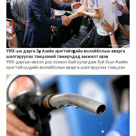
УИХ-ын дарга Зүүн Азийн эрэгтэйчүүдийн волейболын аварга
шалгаруулах тэмцээний тамирчдад амжилт хүсэв
УИХ-даргын ивээл дор зохион байгуулагдаж буй Зүүн Азийн
эрэгтэйчүүдийн волейболын аварга шалгаруулах тэмцээн
өнөөдөр /2026.08.05/ эхэллээ.