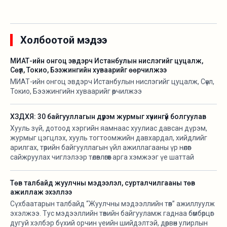
Холбоотой мэдээ
МИАТ-ийн онгоц эвдэрч Истанбулын нислэгийг цуцалж,
Сөүл, Токио, Бээжингийн хуваарийг өөрчилжээ
МИАТ-ийн онгоц эвдэрч Истанбулын нислэгийг цуцалж, Сөүл,
Токио, Бээжингийн хуваарийг өөрчилжээ
ХЗДХЯ: 30 байгууллагын дүрэм журмыг хүчингүй болгуулав
Хууль зүй, дотоод хэргийн яамнаас хуулиас давсан дүрэм,
журмыг цэгцлэх, хууль тогтоомжийн давхардал, хийдлийг
арилгах, төрийн байгууллагын үйл ажиллагааны үр нөлөөг
сайжруулах чиглэлээр төлөвлөгөөт арга хэмжээг үе шаттай
хэрэгжүүлж байна.
Төв талбайд жуулчны мэдээлэл, сурталчилгааны төв
ажиллаж эхэллээ
Сүхбаатарын талбайд “Жуулчны мэдээллийн төв” ажиллуулж
эхэлжээ. Тус мэдээллийн төвийн байгууламж гаднаа бөмбөрцөг
дугуй хэлбэр бүхий орчин үеийн шийдэлтэй, дөрвөн улирлын