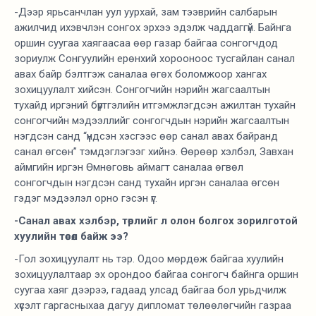
-Дээр ярьсанчлан уул уурхай, зам тээврийн салбарын
ажилчид ихэвчлэн сонгох эрхээ эдэлж чаддаггүй. Байнга
оршин суугаа хаягаасаа өөр газар байгаа сонгогчдод
зориулж Сонгуулийн ерөнхий хорооноос тусгайлан санал
авах байр бэлтгэж саналаа өгөх боломжоор хангах
зохицуулалт хийсэн. Сонгогчийн нэрийн жагсаалтын
тухайд иргэний бүртгэлийн итгэмжлэгдсэн ажилтан тухайн
сонгогчийн мэдээллийг сонгогчдын нэрийн жагсаалтын
нэгдсэн санд “үндсэн хэсгээс өөр санал авах байранд
санал өгсөн” тэмдэглэгээг хийнэ. Өөрөөр хэлбэл, Завхан
аймгийн иргэн Өмнөговь аймагт саналаа өгвөл
сонгогчдын нэгдсэн санд тухайн иргэн саналаа өгсөн
гэдэг мэдээлэл орно гэсэн үг.
-Санал авах хэлбэр, төрлийг л олон болгох зорилготой
хуулийн төсөл байж ээ?
-Гол зохицуулалт нь тэр. Одоо мөрдөж байгаа хуулийн
зохицуулалтаар эх орондоо байгаа сонгогч байнга оршин
суугаа хаяг дээрээ, гадаад улсад байгаа бол урьдчилж
хүсэлт гаргасныхаа дагуу дипломат төлөөлөгчийн газраа