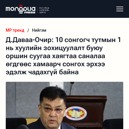
/
MP тренд
Нийгэм
Д.Даваа-Очир: 10 сонгогч тутмын 1
нь хуулийн зохицуулалт буюу
оршин суугаа хаягтаа саналаа
өгдгөөс хамаарч сонгох эрхээ
эдэлж чадахгүй байна