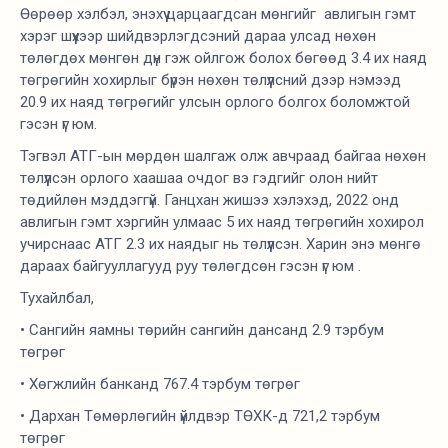
Өөрөөр хэлбэл, энэхүү царцаагдсан мөнгийг авлигын гэмт
хэрэг шүүхээр шийдвэрлэгдсэний дараа улсад нөхөн
төлөгдөх мөнгөн дүн гэж ойлгож болох бөгөөд 3.4 их наяд
төгрөгийн хохирлыг бүрэн нөхөн төлүүлсний дээр нэмээд
20.9 их наяд төгрөгийг улсын орлого болгох боломжтой
гэсэн үг юм.
Тэгвэл АТГ-ын мөрдөн шалгаж олж авчраад байгаа нөхөн
төлүүлсэн орлого хаашаа очдог вэ гэдгийг олон нийт
төдийлөн мэддэггүй. Ганцхан жишээ хэлэхэд, 2022 онд
авлигын гэмт хэргийн улмаас 5 их наяд төгрөгийн хохирол
учирснаас АТГ 2.3 их наядыг нь төлүүлсэн. Харин энэ мөнгө
дараах байгууллагууд руу төлөгдсөн гэсэн үг юм .
Тухайлбал,
• Сангийн яамны төрийн сангийн дансанд 2.9 тэрбум
төгрөг
• Хөгжлийн банканд 767.4 тэрбум төгрөг
• Дархан Төмөрлөгийн үйлдвэр ТӨХК-д 721,2 тэрбум
төгрөг