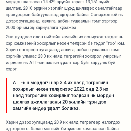
мөрдөн шалгасан 14.429 эрүүгийн хэрэгт 13,151 хүнийг
шалгаж, 2810 эрүүгийн хэргийг шүүхэд шилжүүлэх саналтайгаар
прокурорын байгууллагад хүргүүлсэн байна. Сонирхолтой нь
дээрх хугацаанд авлига, албан тушаалын гэмт хэргээр
2000 орчим хүн хариуцлага хүлээжээ.
Энэ дундаас олон нийтийн хамгийн их сонирхол татдаг нь
хэр хэмжээний хохирлыг нөхөн төлүүлсэн бэ гэдэг “тоо” юм.
Харин өнгөрсөн хугацаанд авлига, албан тушаалын гэмт
хэргийн улмаас 28.3 их наяд төгрөгийн хохирол учирсныг
илрүүлсэн нь АТГ-ын ажлын үзүүлэлт хэр буйг харуулж буй
хэрэг.
АТГ-ын мөрдөгч нар 3.4 их наяд төгрөгийн
хохирлыг нөхөн төлүүлснээс 2022 онд 2.3 их
наяд төгрөгийн хохирлыг төлүүлсэн нь мөрдөн
шалгах ажиллагааны 20 жилийн түүхэн дэх
хамгийн өндөр үзүүлэлт болжээ.
Харин дээрх хугацаанд 20.9 их наяд төгрөгөөр үнэлэгдэх
эд хөрөнгө, бэлэн мөнгийг битүүмжлэн хамгаалсан байна.