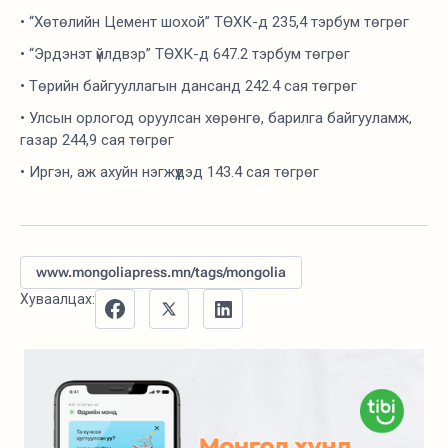
• “Хөтөлийн Цемент шохой” ТӨХК-д 235,4 тэрбум төгрөг
• “Эрдэнэт үйлдвэр” ТӨХК-д 647.2 тэрбум төгрөг
• Төрийн байгууллагын дансанд 242.4 сая төгрөг
• Улсын орлогод оруулсан хөрөнгө, барилга байгууламж,
газар 244,9 сая төгрөг
• Иргэн, аж ахуйн нэгжүүдэд 143.4 сая төгрөг
www.mongoliapress.mn/tags/mongolia
Хуваалцах: