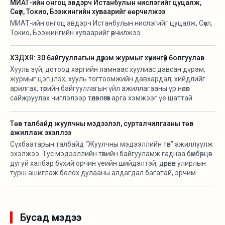
МИАТ-ийн онгоц эвдэрч Истанбулын нислэгийг цуцалж,
Сөүл, Токио, Бээжингийн хуваарийг өөрчилжээ
МИАТ-ийн онгоц эвдэрч Истанбулын нислэгийг цуцалж, Сөүл,
Токио, Бээжингийн хуваарийг өөрчилжээ
ХЗДХЯ: 30 байгууллагын дүрэм журмыг хүчингүй болгуулав
Хууль зүй, дотоод хэргийн яамнаас хуулиас давсан дүрэм,
журмыг цэгцлэх, хууль тогтоомжийн давхардал, хийдлийг
арилгах, төрийн байгууллагын үйл ажиллагааны үр нөлөөг
сайжруулах чиглэлээр төлөвлөгөөт арга хэмжээг үе шаттай
хэрэгжүүлж байна.
Төв талбайд жуулчны мэдээлэл, сурталчилгааны төв
ажиллаж эхэллээ
Сүхбаатарын талбайд “Жуулчны мэдээллийн төв” ажиллуулж
эхэлжээ. Тус мэдээллийн төвийн байгууламж гаднаа бөмбөрцөг
дугуй хэлбэр бүхий орчин үеийн шийдэлтэй, дөрвөн улирлын
турш ашиглаж болох дулааны алдагдал багатай, эрчим
хүчний хэмнэлттэй зөөврийн байгууламж бөгөөд үндэсний
онцлогийг тусгасан байхаар төлөвлөж “Орд гэр” ХХК-тай
хамтран угсармал модон араг бүтэцтэйгээр байгуулсан
байна.
Бусад мэдээ