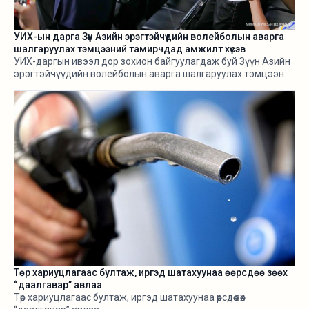
УИХ-ын дарга Зүүн Азийн эрэгтэйчүүдийн волейболын аварга
шалгаруулах тэмцээний тамирчдад амжилт хүсэв
УИХ-даргын ивээл дор зохион байгуулагдаж буй Зүүн Азийн
эрэгтэйчүүдийн волейболын аварга шалгаруулах тэмцээн
өнөөдөр /2026.08.05/ эхэллээ.
Төр хариуцлагаас бултаж, иргэд шатахуунаа өөрсдөө зөөх
“даалгавар” авлаа
Төр хариуцлагаас бултаж, иргэд шатахуунаа өөрсдөө зөөх