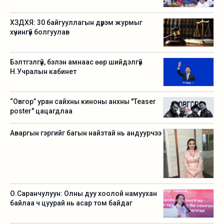
ХЗДХЯ: 30 байгууллагын дүрэм журмыг
хүчингүй болгуулав
Бэлтгэлгүй, бэлэн амнаас өөр шийдэлгүй
Н.Учралын кабинет
“Овгор” уран сайхны киноны анхны "Teaser
poster" цацагдлаа
Аваргын гэргийг багын найзтай нь андуурчээ
О.Саранчулуун: Олны дуу хоолой намуухан
байлаа ч цуурай нь асар том байдаг