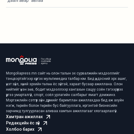
“даалгавар” авлаа
Mongoliapress.mn сайт нь олон талын эх сурвалжийн мэдээллийг
тэнцвэртэйгээр хүргэх мультимедиа талбар юм. Бид үндэсний эрх ашиг,
үнэт зүйл, хүний эрхийн төлөө ёс зүйтэй, хараат бусаар ажиллана. Олон
нийтийг үнэн зөв, бодит мэдээллээр хангахын сацуу соён гэгээрүүлэх
үүргээ умарталгүй, спорт, соёл урлагийн салбарыг ямагт дэмжинэ.
Мэргэжлийн сэтгүүл зүйн дүрмийг баримтлан ажиллахдаа бид аж ахуйн
нэгж, төрийн болон төрийн бус байгууллага, иргэнтэй бизнесийн
зарчимд тулгуурласан аливаа хамтын ажиллагааг хязгаарлахгүй.
Хамтран ажиллах
Редакцийн ёс зүй
Холбоо барих