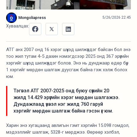
Mongoliapress
5/26/2026 22:45
Хуваалцах:
АТГ анх 2007 онд 16 хэрэг шүүхэд шилжүүлдэг байсан бол энэ
тоо жил тутам 4-5 дахин нэмэгдсээр 2025 онд 367 эрүүгийн
хэргийг шүүхэд шилжүүлдэг болов. Энэ нь дунджаар өдөр бүр
1 хэргийг мөрдөн шалгаж дуусгаж байна гэж хэлж болох
юм.
Тэгвэл АТГ 2007-2025 онд буюу сүүлийн 20
жилд 14.429 эрүүгийн хэрэг мөрдөн шалгажээ.
Дундажлаад үзвэл нэг жилд 760 гаруй
хэргийг мөрдөн шалгаж байна гэсэн үг юм.
Харин энэ хугацаанд авлигын гэмт хэргийн 15.098 гомдол,
мэдээллийг шалгаж, 5328-г мөрджээ. Өөрөөр хэлбэл,