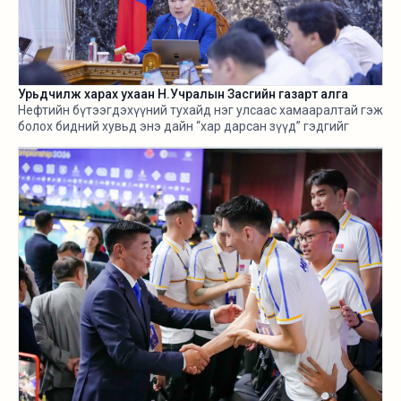
Урьдчилж харах ухаан Н.Учралын Засгийн газарт алга
Нефтийн бүтээгдэхүүний тухайд нэг улсаас хамааралтай гэж
болох бидний хувьд энэ дайн “хар дарсан зүүд” гэдгийг
өнгөрсөн хугацаанд хангалттай ярилаа. Харамсалтай нь, энэ
бүхнийг бодитой тооцож, болзошгүй эрсдэл, хүндрэлийг
урьдчилж харж, хариу арга хэмжээ авах ухаан Н.Учралын
Засгийн газарт ч алга.