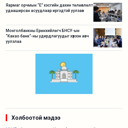
Яармаг орчмын “Е” хэсгийн дахин төлөвлөлт
удааширсан асуудлаар иргэдтэй уулзав
Монголбанкны Ерөнхийлөгч БНСУ-ын
“Какао банк”-ны удирдлагуудыг хүлээн авч
уулзлаа
Холбоотой мэдээ