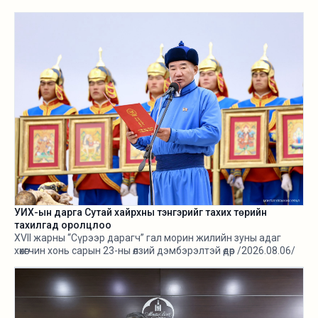
УИХ-ын дарга Сутай хайрхны тэнгэрийг тахих төрийн
тахилгад оролцлоо
XVII жарны “Сүрээр дарагч” гал морин жилийн зуны адаг
хөхөгчин хонь сарын 23-ны өлзий дэмбэрэлтэй өдөр /2026.08.06/
Сутай хайрхны тэнгэрийг тайх төрийн тахилга боллоо.