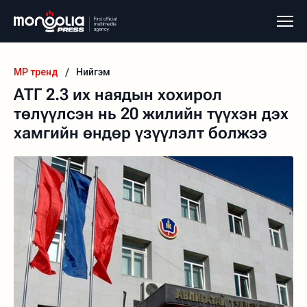
/
MP тренд
Нийгэм
АТГ 2.3 их наядын хохирол
төлүүлсэн нь 20 жилийн түүхэн дэх
хамгийн өндөр үзүүлэлт болжээ