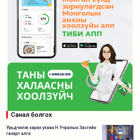
Санал болгох
Урьдчилж харах ухаан Н.Учралын Засгийн
газарт алга