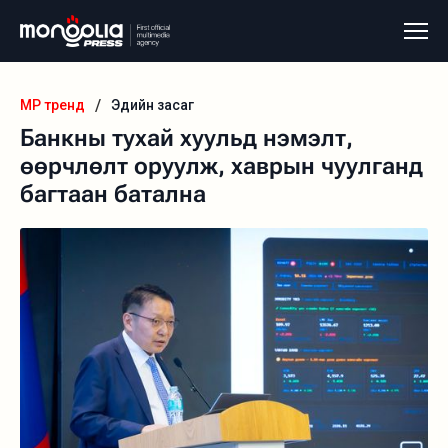
/
MP тренд
Эдийн засаг
Банкны тухай хуульд нэмэлт,
өөрчлөлт оруулж, хаврын чуулганд
багтаан батална