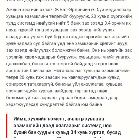
Ажлын хэсгийн ахлагч Ж.Бат-Эрдэнийн өгч буй мэдээллээр
хувьцаа эзэмшлийн төвлөрлийг бууруулж, 20 хувьд хүргэхийн
тулд системд нөлөө бүхий нийт 5 банк зах зээлд 3.4 орчим их
наяд төгрөгтэй тэнцэх хувьцааг зах зээлд нийлүүлэх
шаардлага үүсэж буй бөгөөд дотоодын хөрөнгийн зах зээлийн
хөрвөх чадвар сул байгаа үед энэ хэмжээний хөрөнгийг шууд
зах зээлд нийлүүлэх боломжгүй байна. Энэ нь хөрөнгийн зах
зээлийн хөрвөх чадварыг бууруулж, хувьцааны үнийг унагах,
цаашилбал, банкны тогтвортой байдалд ч сөргөөр нөлөөлөх
эрсдэлтэй байгаа аж. Нөгөө талаас нэг хувьцаа эзэмшигчийн
төвлөрөл 20 хувь гэж заасан нь хөрөнгө оруулагчдын хувьд
сонирхол татахааргүй, банкны үйл ажиллагаа, хувьцаа
эзэмшигчдийн хурлын шийдвэр гаргалтад нөлөөлөх
боломжгүй хязгаарлалт учраас бодит амьдрал дээр
хэрэгжүүлэхэд хүндрэлтэй байгаа юм байна.
Иймд хуулийн нэмэлт, өөрчлөлтөөр хувьцаа
эзэмшлийн дээд хязгаарыг системд нөлөө
бүхий банкуудын хувьд 34 хувь хүртэл, бусад