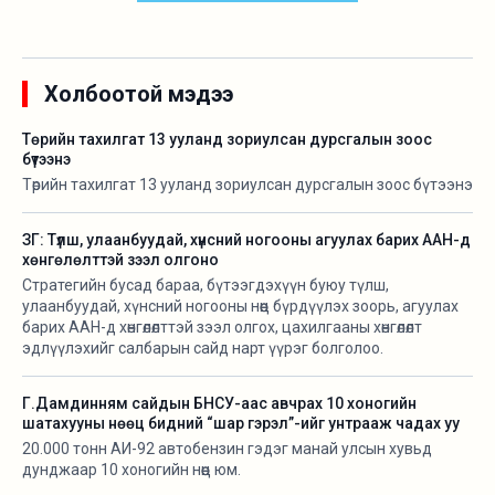
Холбоотой мэдээ
Төрийн тахилгат 13 ууланд зориулсан дурсгалын зоос
бүтээнэ
Төрийн тахилгат 13 ууланд зориулсан дурсгалын зоос бүтээнэ
ЗГ: Түлш, улаанбуудай, хүнсний ногооны агуулах барих ААН-д
хөнгөлөлттэй зээл олгоно
Стратегийн бусад бараа, бүтээгдэхүүн буюу түлш,
улаанбуудай, хүнсний ногооны нөөц бүрдүүлэх зоорь, агуулах
барих ААН-д хөнгөлөлттэй зээл олгох, цахилгааны хөнгөлөлт
эдлүүлэхийг салбарын сайд нарт үүрэг болголоо.
Г.Дамдинням сайдын БНСУ-аас авчрах 10 хоногийн
шатахууны нөөц бидний “шар гэрэл”-ийг унтрааж чадах уу
20.000 тонн АИ-92 автобензин гэдэг манай улсын хувьд
дунджаар 10 хоногийн нөөц юм.