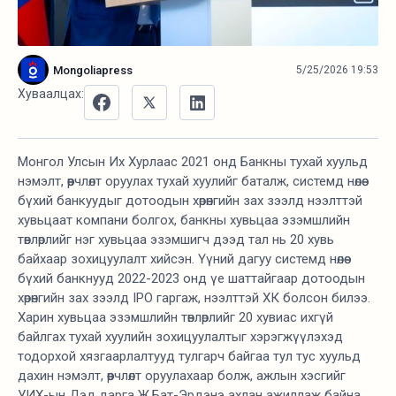
Mongoliapress
5/25/2026 19:53
Хуваалцах:
Монгол Улсын Их Хурлаас 2021 онд Банкны тухай хуульд
нэмэлт, өөрчлөлт оруулах тухай хуулийг баталж, системд нөлөө
бүхий банкуудыг дотоодын хөрөнгийн зах зээлд нээлттэй
хувьцаат компани болгох, банкны хувьцаа эзэмшлийн
төвлөрлийг нэг хувьцаа эзэмшигч дээд тал нь 20 хувь
байхаар зохицуулалт хийсэн. Үүний дагуу системд нөлөө
бүхий банкнууд 2022-2023 онд үе шаттайгаар дотоодын
хөрөнгийн зах зээлд IPO гаргаж, нээлттэй ХК болсон билээ.
Харин хувьцаа эзэмшлийн төвлөрлийг 20 хувиас ихгүй
байлгах тухай хуулийн зохицуулалтыг хэрэгжүүлэхэд
тодорхой хязгаарлалтууд тулгарч байгаа тул тус хуульд
дахин нэмэлт, өөрчлөлт оруулахаар болж, ажлын хэсгийг
УИХ-ын Дэд дарга Ж.Бат-Эрдэнэ ахлан ажиллаж байна.