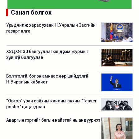
Санал болгох
Урьдчилж харах ухаан Н.Учралын Засгийн
газарт алга
ХЗДХЯ: 30 байгууллагын дүрэм журмыг
хүчингүй болгуулав
Бэлтгэлгүй, бэлэн амнаас өөр шийдэлгүй
Н.Учралын кабинет
“Овгор” уран сайхны киноны анхны "Teaser
poster" цацагдлаа
Аваргын гэргийг багын найзтай нь андуурчээ