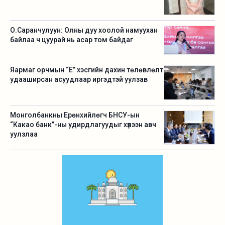
О.Саранчулуун: Олны дуу хоолой намуухан
байлаа ч цуурай нь асар том байдаг
Яармаг орчмын “Е” хэсгийн дахин төлөвлөлт
удааширсан асуудлаар иргэдтэй уулзав
Монголбанкны Ерөнхийлөгч БНСУ-ын
“Какао банк”-ны удирдлагуудыг хүлээн авч
уулзлаа