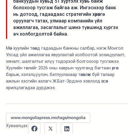
банкуудын хувьд 51 хүртэлх хувь байж
болохоор тусгаж байгаа аж. Ингэснээр банк
нь дотоод, гадаадаас стратегийн хөрөнгө
оруулагч татах, улмаар компанийн үйл
ажиллагаа, засаглалыг шинэ түвшинд хүргэх
ач холбогдолтой байна.
Мөн хуулийн төсөлд гадаадын банкны салбар, нэгж Монгол
Улсад үйл ажиллагаа явуулахтай холбоотой зохицуулалт,
хяналт, шалгалтыг илүү тодорхой болгохоор тусгажээ.
Хуулийн төслийг 2026 оны хаврын чуулганд багтаан өргөн
барьж, хэлэлцүүлэн, батлуулахаар төлөвлөж буй талаар
ажлын хэсгийн ахлагч Ж.Бат-Эрдэнэ хэвлэлд өгсөн
ярилцлагадаа дурджээ.
www.mongoliapress.mn/tags/mongolia
Хуваалцах: