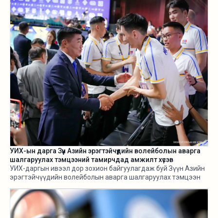
урьдчилж харж, хариу арга хэмжээ авах ухаан Н.Учралын
Засгийн газарт ч алга.
УИХ-ын дарга Зүүн Азийн эрэгтэйчүүдийн волейболын аварга
шалгаруулах тэмцээний тамирчдад амжилт хүсэв
УИХ-даргын ивээл дор зохион байгуулагдаж буй Зүүн Азийн
эрэгтэйчүүдийн волейболын аварга шалгаруулах тэмцээн
өнөөдөр /2026.08.05/ эхэллээ.