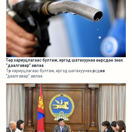
Төр хариуцлагаас бултаж, иргэд шатахуунаа өөрсдөө зөөх
“даалгавар” авлаа
Төр хариуцлагаас бултаж, иргэд шатахуунаа өөрсдөө зөөх
“даалгавар” авлаа