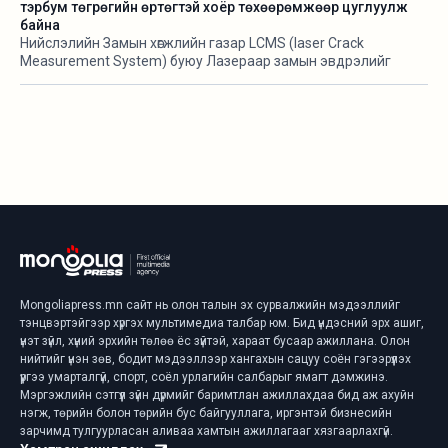
тэрбум төгрөгийн өртөгтэй хоёр төхөөрөмжөөр цуглуулж
байна
Нийслэлийн Замын хөгжлийн газар LCMS (laser Crack
Measurement System) буюу Лазераар замын эвдрэлийг
хэмжигч төхөөрөмж нэвтрүүлж байгаа талаараа өнгөрсөн оны
есдүгээр сард мэдээлж байв. Харин тус төхөөрөмж 3.5 тэрбум
орчим төгрөгийн өртөгтэй аж.
Mongoliapress.mn сайт нь олон талын эх сурвалжийн мэдээллийг
тэнцвэртэйгээр хүргэх мультимедиа талбар юм. Бид үндэсний эрх ашиг,
үнэт зүйл, хүний эрхийн төлөө ёс зүйтэй, хараат бусаар ажиллана. Олон
нийтийг үнэн зөв, бодит мэдээллээр хангахын сацуу соён гэгээрүүлэх
үүргээ умарталгүй, спорт, соёл урлагийн салбарыг ямагт дэмжинэ.
Мэргэжлийн сэтгүүл зүйн дүрмийг баримтлан ажиллахдаа бид аж ахуйн
нэгж, төрийн болон төрийн бус байгууллага, иргэнтэй бизнесийн
зарчимд тулгуурласан аливаа хамтын ажиллагааг хязгаарлахгүй.