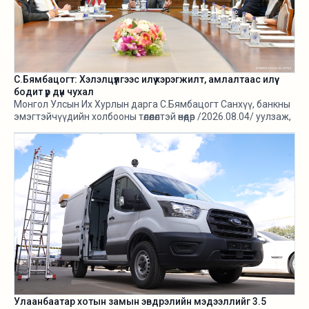
С.Бямбацогт: Хэлэлцүүлгээс илүү хэрэгжилт, амлалтаас илүү
бодит үр дүн чухал
Монгол Улсын Их Хурлын дарга С.Бямбацогт Санхүү, банкны
эмэгтэйчүүдийн холбооны төлөөлөлтэй өнөөдөр /2026.08.04/ уулзаж,
тус холбооны 10 жилийн ойн хүрээнд зохион байгуулах
“Ногоон санхүүжилт-Хүртээмжтэй тогтвортой хөгжилд”
чуулганы бэлтгэл ажил, зорилго, хүрэх үр дүнгийн талаар
санал солилцлоо.
Улаанбаатар хотын замын эвдрэлийн мэдээллийг 3.5