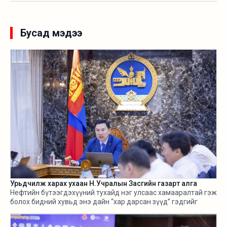
Бусад мэдээ
Урьдчилж харах ухаан Н.Учралын Засгийн газарт алга
Нефтийн бүтээгдэхүүний тухайд нэг улсаас хамааралтай гэж
болох бидний хувьд энэ дайн “хар дарсан зүүд” гэдгийг
өнгөрсөн хугацаанд хангалттай ярилаа. Харамсалтай нь, энэ
бүхнийг бодитой тооцож, болзошгүй эрсдэл, хүндрэлийг