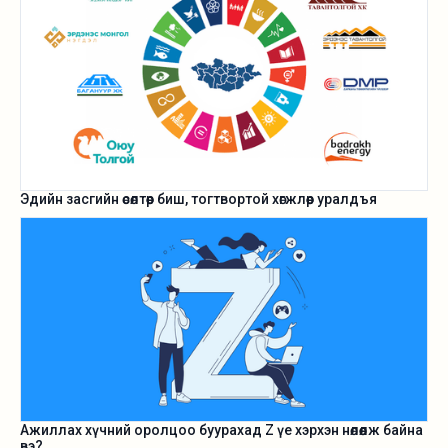
Эдийн засгийн өсөлтөөр биш, тогтвортой хөгжлөөр уралдъя
Ажиллах хүчний оролцоо буурахад Z үе хэрхэн нөлөөлж байна
вэ?