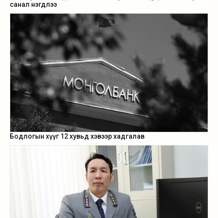
санал нэгдлээ
Бодлогын хүүг 12 хувьд хэвээр хадгалав