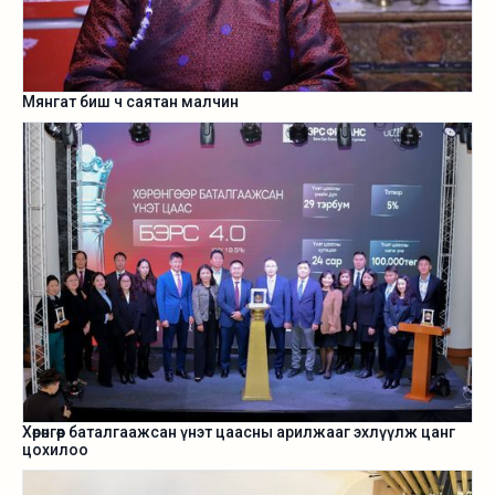
Мянгат биш ч саятан малчин
Хөрөнгөөр баталгаажсан үнэт цаасны арилжааг эхлүүлж цанг
цохилоо