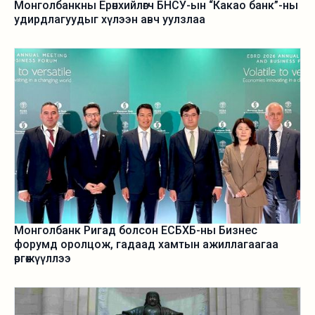
Монголбанкны Ерөнхийлөгч БНСУ-ын “Какао банк”-ны
удирдлагуудыг хүлээн авч уулзлаа
Монголбанк Ригад болсон ЕСБХБ-ны Бизнес
форумд оролцож, гадаад хамтын ажиллагаагаа
өргөжүүллээ