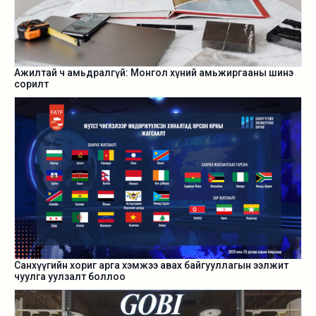
Ажилтай ч амьдралгүй: Монгол хүний амьжиргааны шинэ
сорилт
Санхүүгийн хориг арга хэмжээ авах байгууллагын ээлжит
чуулга уулзалт боллоо