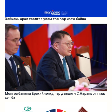
Хайнань арал хаалгаа улам томоор нээж байна
Монголбанкны Ерөнхийлөгчид нэр дэвшигч С.Наранцогт гэж
хэн бэ