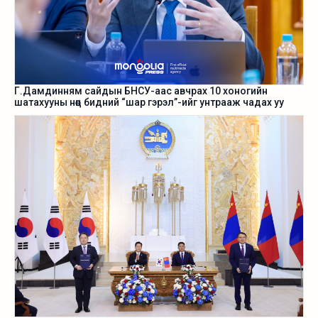
Г.Дамдинням сайдын БНСУ-аас авчрах 10 хоногийн
шатахууны нөөц бидний “шар гэрэл”-ийг унтрааж чадах уу