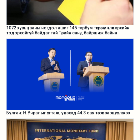
1072 хувьцааны ногдол ашиг 145 тэрбум төгрөг өмчлөх эрхийн
тодорхойгүй байдалтай Төрийн санд байршиж байна
Булган: Н.Учралыг угтаж, үдэхэд 44.3 сая төгрөг зарцуулжээ