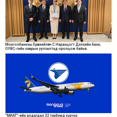
Монголбанкны Ерөнхийлөгч С.Наранцогт Дэлхийн банк,
ОУВС-гийн хаврын уулзалтад оролцож байна
“МИАТ”-ийн алдагдал 32 тэрбумд хүрчээ