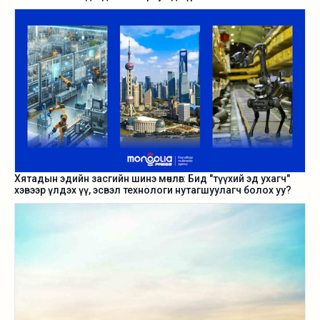
Хятадын эдийн засгийн шинэ мөчлөг: Бид "түүхий эд ухагч"
хэвээр үлдэх үү, эсвэл технологи нутагшуулагч болох уу?