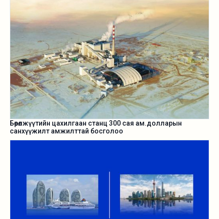
Бөөрөлжүүтийн цахилгаан станц 300 сая ам.долларын
санхүүжилт амжилттай босголоо