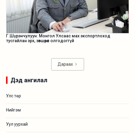
Г.Шүрэнчулуун: Монгол Улсаас мах экспортлоход
тусгайлан эрх, зөвшөөрөл олгодоггүй
Дараах
Дэд ангилал
Улс төр
Нийгэм
Уул уурхай