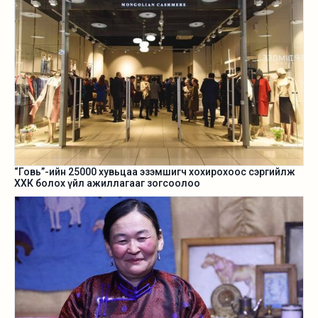
“Говь”-ийн 25000 хувьцаа эзэмшигч хохирохоос сэргийлж
ХХК болох үйл ажиллагааг зогсоолоо