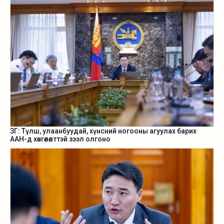
ЗГ: Түлш, улаанбуудай, хүнсний ногооны агуулах барих
ААН-д хөнгөлөлттэй зээл олгоно