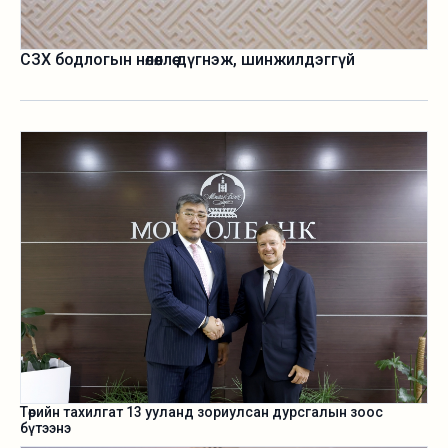
СЗХ бодлогын нөлөөллөө дүгнэж, шинжилдэггүй
Төрийн тахилгат 13 ууланд зориулсан дурсгалын зоос
бүтээнэ