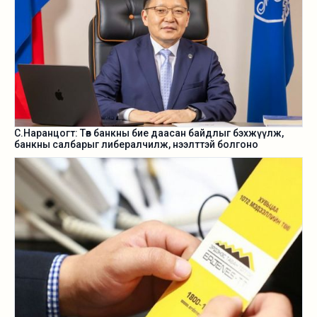
С.Наранцогт: Төв банкны бие даасан байдлыг бэхжүүлж,
банкны салбарыг либералчилж, нээлттэй болгоно