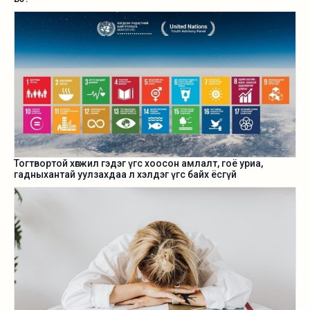
Тогтвортой хөгжил гэдэг үгс хоосон амлалт, гоё уриа,
гадныхантай уулзахдаа л хэлдэг үгс байх ёсгүй