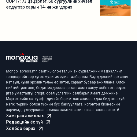
COP17: 73 цэцэрлэг, 60 сургуулийн хичээл
есдүгээр сарын 14-нөөс жигдэрнэ
Mongoliapress.mn сайт нь олон талын эх сурвалжийн мэдээллийг
тэнцвэртэйгээр хүргэх мультимедиа талбар юм. Бид үндэсний эрх ашиг,
үнэт зүйл, хүний эрхийн төлөө ёс зүйтэй, хараат бусаар ажиллана. Олон
нийтийг үнэн зөв, бодит мэдээллээр хангахын сацуу соён гэгээрүүлэх
үүргээ умарталгүй, спорт, соёл урлагийн салбарыг ямагт дэмжинэ.
Мэргэжлийн сэтгүүл зүйн дүрмийг баримтлан ажиллахдаа бид аж ахуйн
нэгж, төрийн болон төрийн бус байгууллага, иргэнтэй бизнесийн
зарчимд тулгуурласан аливаа хамтын ажиллагааг хязгаарлахгүй.
Хамтран ажиллах
Редакцийн ёс зүй
Холбоо барих