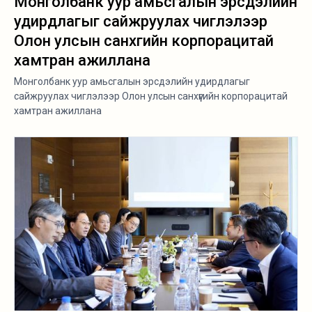
Монголбанк уур амьсгалын эрсдэлийн
удирдлагыг сайжруулах чиглэлээр
Олон улсын санхүүгийн корпорацитай
хамтран ажиллана
Монголбанк уур амьсгалын эрсдэлийн удирдлагыг
сайжруулах чиглэлээр Олон улсын санхүүгийн корпорацитай
хамтран ажиллана