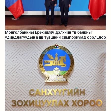
Монголбанкны Ерөнхийлөгч дэлхийн төв банкны
удирдлагуудын өндөр түвшний симпозиумд оролцлоо