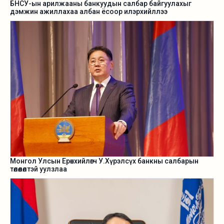
БНСУ-ын арилжааны банкуудын салбар байгуулахыг
дэмжин ажиллахаа албан ёсоор илэрхийллээ
Монгол Улсын Ерөнхийлөгч У.Хүрэлсүх банкны салбарын
төлөөлөлтэй уулзлаа