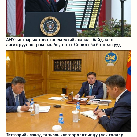
АНУ-ыг газрын ховор элементийн хараат байдлаас
ангижруулах Трампын бодлого: Сорилт ба боломжууд
Тэтгэврийн зээлд тавьсан хязгаарлалтыг цуцлах талаар