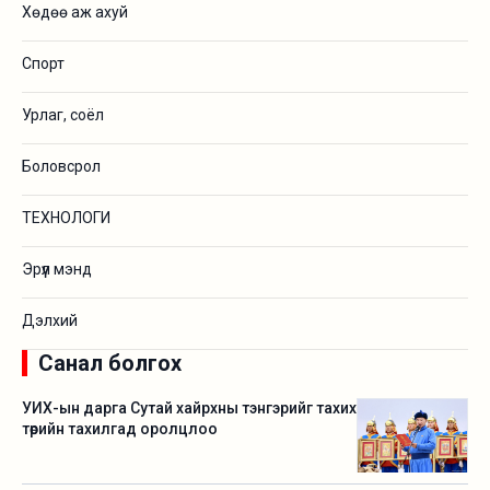
Хөдөө аж ахуй
Спорт
Урлаг, соёл
Боловсрол
ТЕХНОЛОГИ
Эрүүл мэнд
Дэлхий
Санал болгох
УИХ-ын дарга Сутай хайрхны тэнгэрийг тахих
төрийн тахилгад оролцлоо