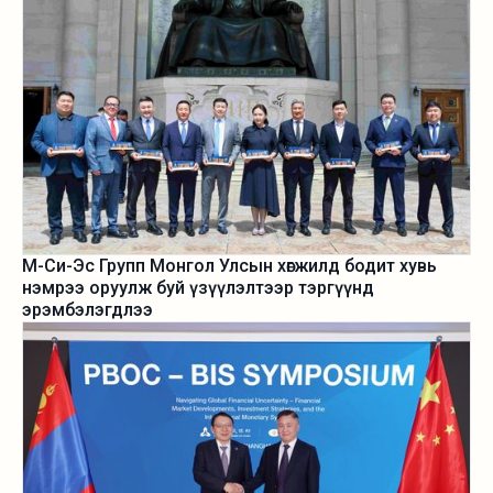
М-Си-Эс Групп Монгол Улсын хөгжилд бодит хувь
нэмрээ оруулж буй үзүүлэлтээр тэргүүнд
эрэмбэлэгдлээ