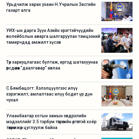
Урьдчилж харах ухаан Н.Учралын Засгийн
газарт алга
УИХ-ын дарга Зүүн Азийн эрэгтэйчүүдийн
волейболын аварга шалгаруулах тэмцээний
тамирчдад амжилт хүсэв
Төр хариуцлагаас бултаж, иргэд шатахуунаа
өөрсдөө зөөх “даалгавар” авлаа
С.Бямбацогт: Хэлэлцүүлгээс илүү
хэрэгжилт, амлалтаас илүү бодит үр дүн
чухал
Улаанбаатар хотын замын эвдрэлийн
мэдээллийг 3.5 тэрбум төгрөгийн өртөгтэй хоёр
төхөөрөмжөөр цуглуулж байна