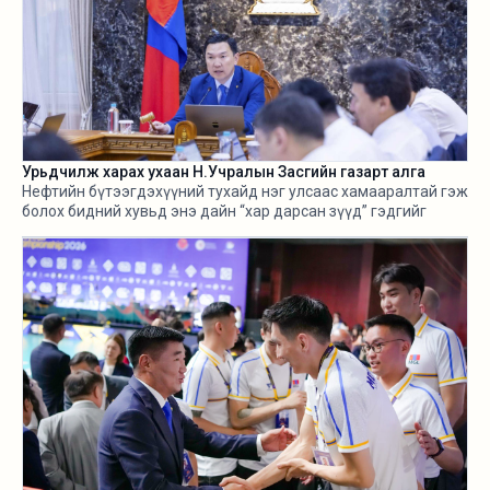
Урьдчилж харах ухаан Н.Учралын Засгийн газарт алга
Нефтийн бүтээгдэхүүний тухайд нэг улсаас хамааралтай гэж
болох бидний хувьд энэ дайн “хар дарсан зүүд” гэдгийг
өнгөрсөн хугацаанд хангалттай ярилаа. Харамсалтай нь, энэ
бүхнийг бодитой тооцож, болзошгүй эрсдэл, хүндрэлийг
урьдчилж харж, хариу арга хэмжээ авах ухаан Н.Учралын
Засгийн газарт ч алга.