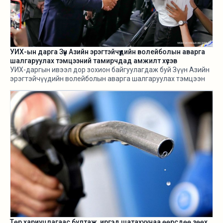
УИХ-ын дарга Зүүн Азийн эрэгтэйчүүдийн волейболын аварга
шалгаруулах тэмцээний тамирчдад амжилт хүсэв
УИХ-даргын ивээл дор зохион байгуулагдаж буй Зүүн Азийн
эрэгтэйчүүдийн волейболын аварга шалгаруулах тэмцээн
өнөөдөр /2026.08.05/ эхэллээ.
Төр хариуцлагаас бултаж, иргэд шатахуунаа өөрсдөө зөөх