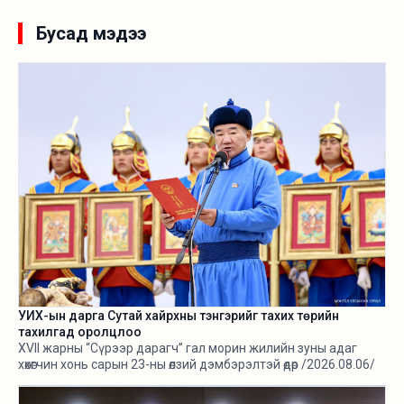
Бусад мэдээ
УИХ-ын дарга Сутай хайрхны тэнгэрийг тахих төрийн
тахилгад оролцлоо
XVII жарны “Сүрээр дарагч” гал морин жилийн зуны адаг
хөхөгчин хонь сарын 23-ны өлзий дэмбэрэлтэй өдөр /2026.08.06/
Сутай хайрхны тэнгэрийг тайх төрийн тахилга боллоо.