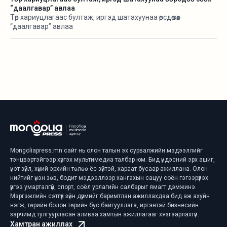
“даалгавар” авлаа
Төр хариуцлагаас бултаж, иргэд шатахуунаа өөрсдөө зөөх
“даалгавар” авлаа
Mongoliapress.mn сайт нь олон талын эх сурвалжийн мэдээллийг
тэнцвэртэйгээр хүргэх мультимедиа талбар юм. Бид үндэсний эрх ашиг,
үнэт зүйл, хүний эрхийн төлөө ёс зүйтэй, хараат бусаар ажиллана. Олон
нийтийг үнэн зөв, бодит мэдээллээр хангахын сацуу соён гэгээрүүлэх
үүргээ умарталгүй, спорт, соёл урлагийн салбарыг ямагт дэмжинэ.
Мэргэжлийн сэтгүүл зүйн дүрмийг баримтлан ажиллахдаа бид аж ахуйн
нэгж, төрийн болон төрийн бус байгууллага, иргэнтэй бизнесийн
зарчимд тулгуурласан аливаа хамтын ажиллагааг хязгаарлахгүй.
Хамтран ажиллах