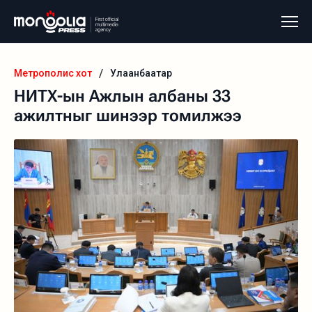
/
Метрополис хот
Улаанбаатар
НИТХ-ын Ажлын албаны 33
ажилтныг шинээр томилжээ