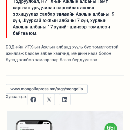
Тодруулбал, НИТХ-ын Ажлын албаны Гэмт
хэргээс урьдчилан сэргийлэх ажлыг
зохицуулах салбар зөвлөлийн Ажлын албаны 9
хүн, Шуурхай ажлын албаны 7 хүн, хурлын
Ажлын албаны 17 хүнийг шинээр томилсон
байгаа юм.
БЗД-ийн ИТХ-ын Ажлын албанд хууль бус томилгоотой
ажиллаж байсан албан хаагчид, мөн өөрийн найз болон
бусад холбоо хамаарлаар багаа бүрдүүлжээ.
www.mongoliapress.mn/tags/mongolia
Хуваалцах: