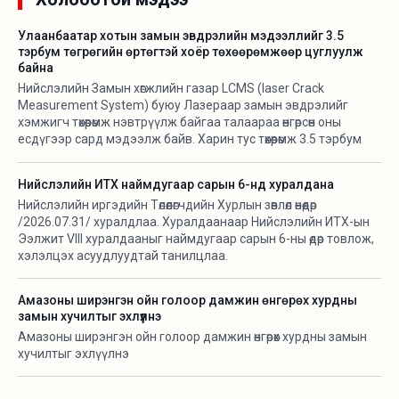
Улаанбаатар хотын замын эвдрэлийн мэдээллийг 3.5
тэрбум төгрөгийн өртөгтэй хоёр төхөөрөмжөөр цуглуулж
байна
Нийслэлийн Замын хөгжлийн газар LCMS (laser Crack
Measurement System) буюу Лазераар замын эвдрэлийг
хэмжигч төхөөрөмж нэвтрүүлж байгаа талаараа өнгөрсөн оны
есдүгээр сард мэдээлж байв. Харин тус төхөөрөмж 3.5 тэрбум
орчим төгрөгийн өртөгтэй аж.
Нийслэлийн ИТХ наймдугаар сарын 6-нд хуралдана
Нийслэлийн иргэдийн Төлөөлөгчдийн Хурлын зөвлөл өнөөдөр
/2026.07.31/ хуралдлаа. Хуралдаанаар Нийслэлийн ИТХ-ын
Ээлжит VIII хуралдааныг наймдугаар сарын 6-ны өдөр товлож,
хэлэлцэх асуудлуудтай танилцлаа.
Амазоны ширэнгэн ойн голоор дамжин өнгөрөх хурдны
замын хучилтыг эхлүүлнэ
Амазоны ширэнгэн ойн голоор дамжин өнгөрөх хурдны замын
хучилтыг эхлүүлнэ