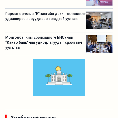
Яармаг орчмын “Е” хэсгийн дахин төлөвлөлт
удааширсан асуудлаар иргэдтэй уулзав
Монголбанкны Ерөнхийлөгч БНСУ-ын
“Какао банк”-ны удирдлагуудыг хүлээн авч
уулзлаа
Холбоотой мэдээ