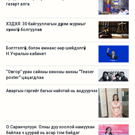
газарт алга
ХЗДХЯ: 30 байгууллагын дүрэм журмыг
хүчингүй болгуулав
Бэлтгэлгүй, бэлэн амнаас өөр шийдэлгүй
Н.Учралын кабинет
“Овгор” уран сайхны киноны анхны "Teaser
poster" цацагдлаа
Аваргын гэргийг багын найзтай нь андуурчээ
О.Саранчулуун: Олны дуу хоолой намуухан
байлаа ч цуурай нь асар том байдаг