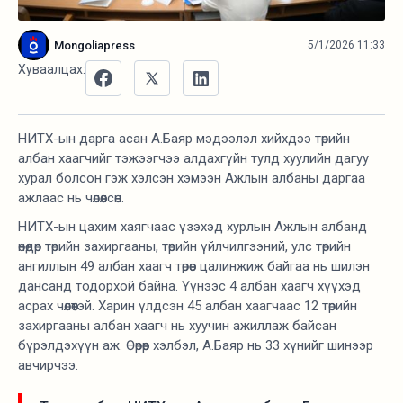
Mongoliapress
5/1/2026 11:33
Хуваалцах:
НИТХ-ын дарга асан А.Баяр мэдээлэл хийхдээ төрийн
албан хаагчийг тэжээгчээ алдахгүйн тулд хуулийн дагуу
хурал болсон гэж хэлсэн хэмээн Ажлын албаны даргаа
ажлаас нь чөлөөлсөн.
НИТХ-ын цахим хаягчаас үзэхэд хурлын Ажлын албанд
өнөөдөр төрийн захиргааны, төрийн үйлчилгээний, улс төрийн
ангиллын 49 албан хаагч төрөөс цалинжиж байгаа нь шилэн
дансанд тодорхой байна. Үүнээс 4 албан хаагч хүүхэд
асрах чөлөөтэй. Харин үлдсэн 45 албан хаагчаас 12 төрийн
захиргааны албан хаагч нь хуучин ажиллаж байсан
бүрэлдэхүүн аж. Өөрөөр хэлбэл, А.Баяр нь 33 хүнийг шинээр
авчирчээ.