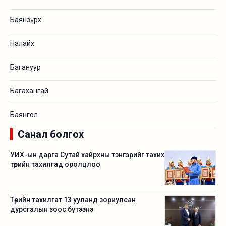
Баянзүрх
Налайх
Багануур
Багахангай
Баянгол
Санал болгох
УИХ-ын дарга Сутай хайрхны тэнгэрийг тахих
төрийн тахилгад оролцлоо
Төрийн тахилгат 13 ууланд зориулсан
дурсгалын зоос бүтээнэ