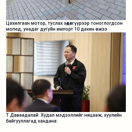
Цахилгаан мотор, туслах хөдөлгүүрээр тоноглогдсон
мопед, унадаг дугуйн импорт 10 дахин өсжээ
Т.Даваадалай: Худал мэдээллийг няцааж, хуулийн
байгууллагад хандана