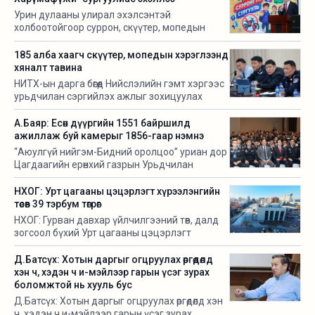
Урин дулааны улирал эхэлсэнтэй
холбоотойгоор суррон, скүүтер, мопедын
замбараагүй хэрэглээ, осол аваарыг
бууруулах үүднээс Монгол Улсын Замын
185 алба хаагч скүүтер, мопедын хэрэглээнд
хөдөлгөөний дүрэм, Нийслэлийн Засаг даргын
хяналт тавина
захирамжийн дагуу шат дараатай ажлуудыг
НИТХ-ын дарга бөгөөд Нийслэлийн гэмт хэргээс
хийж байна.
урьдчилан сэргийлэх ажлыг зохицуулах
салбар зөвлөлийн дарга А.Баяраар ахлуулсан
ажлын хэсгээс өнгөрсөн онд скүүтер, мопедын
А.Баяр: Есөн дүүргийн 1551 байршилд
замбараагүй хэрэглээнээс үүдсэн осол
ажиллаж буй камерыг 1856-гаар нэмнэ
эндэгдлийг бууруулах хүрээнд шат дараатай
“Аюулгүй нийгэм-Бидний оролцоо” уриан дор
ажлуудыг хийж байна.
Цагдаагийн ерөнхий газрын Урьдчилан
сэргийлэх албаны нэгдсэн сургалт,
зөвлөгөөн-2026 амжилттай зохион байгуулагдлаа.
НХОГ: Урт цагааны цэцэрлэгт хүрээлэнгийн
төсөв 39 тэрбум төгрөг
НХОГ: Гурван давхар үйлчилгээний төв, далд
зогсоол бүхий Урт цагааны цэцэрлэгт
хүрээлэнгийн нийт төсөв 39 тэрбум төгрөг
Д.Батсүх: Хотын даргыг огцруулах өргөдөлд
хэн ч, хэдэн ч и-мэйлээр гарын үсэг зурах
боломжтой нь хууль бус
Д.Батсүх: Хотын даргыг огцруулах өргөдөлд хэн
ч, хэдэн ч и-мэйлээр гарын үсэг зурах