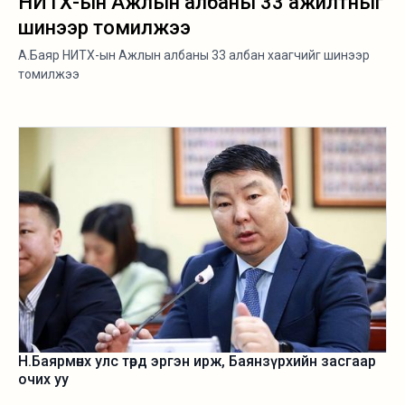
НИТХ-ын Ажлын албаны 33 ажилтныг
шинээр томилжээ
А.Баяр НИТХ-ын Ажлын албаны 33 албан хаагчийг шинээр
томилжээ
Н.Баярмөнх улс төрд эргэн ирж, Баянзүрхийн засгаар
очих уу