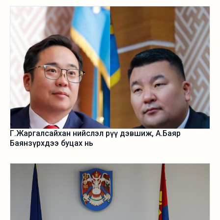
Г.Жаргалсайхан нийслэл рүү дэвшиж, А.Баяр
Баянзүрхдээ буцах нь