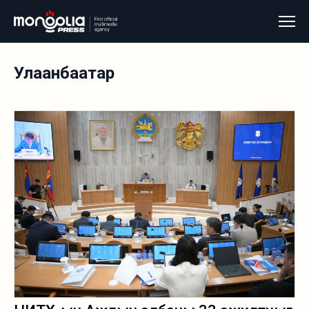
Улаанбаатар