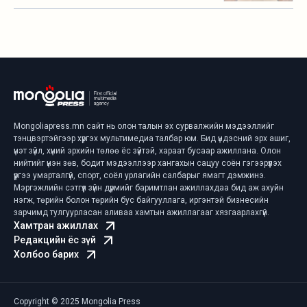
Mongoliapress.mn сайт нь олон талын эх сурвалжийн мэдээллийг
тэнцвэртэйгээр хүргэх мультимедиа талбар юм. Бид үндэсний эрх ашиг,
үнэт зүйл, хүний эрхийн төлөө ёс зүйтэй, хараат бусаар ажиллана. Олон
нийтийг үнэн зөв, бодит мэдээллээр хангахын сацуу соён гэгээрүүлэх
үүргээ умарталгүй, спорт, соёл урлагийн салбарыг ямагт дэмжинэ.
Мэргэжлийн сэтгүүл зүйн дүрмийг баримтлан ажиллахдаа бид аж ахуйн
нэгж, төрийн болон төрийн бус байгууллага, иргэнтэй бизнесийн
зарчимд тулгуурласан аливаа хамтын ажиллагааг хязгаарлахгүй.
Хамтран ажиллах
Редакцийн ёс зүй
Холбоо барих
Copyright © 2025 Mongolia Press