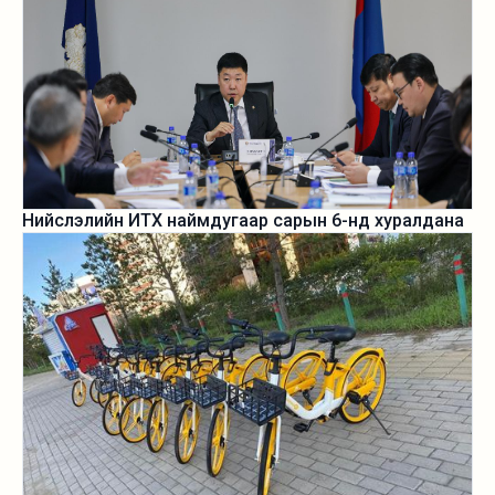
Нийслэлийн ИТХ наймдугаар сарын 6-нд хуралдана