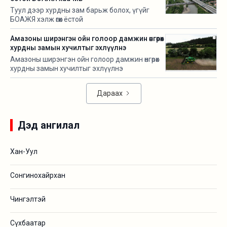
боллоо.
Туул дээр хурдны зам барьж болох, үгүйг
БОАЖЯ хэлж өгөх ёстой
Амазоны ширэнгэн ойн голоор дамжин өнгөрөх
хурдны замын хучилтыг эхлүүлнэ
Амазоны ширэнгэн ойн голоор дамжин өнгөрөх
хурдны замын хучилтыг эхлүүлнэ
Дараах
Дэд ангилал
Хан-Уул
Сонгинохайрхан
Чингэлтэй
Сүхбаатар