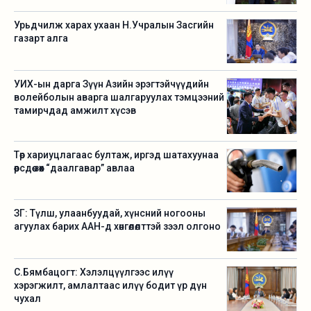
Урьдчилж харах ухаан Н.Учралын Засгийн
газарт алга
УИХ-ын дарга Зүүн Азийн эрэгтэйчүүдийн
волейболын аварга шалгаруулах тэмцээний
тамирчдад амжилт хүсэв
Төр хариуцлагаас бултаж, иргэд шатахуунаа
өөрсдөө зөөх “даалгавар” авлаа
ЗГ: Түлш, улаанбуудай, хүнсний ногооны
агуулах барих ААН-д хөнгөлөлттэй зээл олгоно
С.Бямбацогт: Хэлэлцүүлгээс илүү
хэрэгжилт, амлалтаас илүү бодит үр дүн
чухал