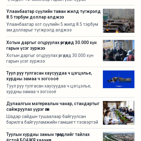
боломжтой нь хууль бус
Улаанбаатар сүүлийн таван жилд түгжрэлд
8.5 тэрбум доллар алджээ
Улаанбаатар хот сүүлийн 5 жилд 8.5 тэрбум
ам.долларыг түгжрэлд алджээ
Хотын даргыг огцруулах өргөдөлд 30.000 хүн
гарын үсэг зуржээ
Хотын даргыг огцруулах өргөдөлд 30.000 хүн
гарын үсэг зуржээ
Туул руу тулгасан хаусуудаа ч цэгцэлье,
хурдны замаа ч зогсооё
Туул руу тулгасан хаусуудаа ч цэгцэлье,
хурдны замаа ч зогсооё
Дулаалгын материалын чанар, стандартыг
сайжруулах үүрэг өгөв
Шадар сайдын тушаалаар байгуулсан
барилга байгууламжийн гамшигт тэсвэртэй
байдлыг хангах, объектын гал түймрийн
эрсдэлийг бууруулах санал боловсруулах
Туулын хурдны замын төөрөгдлийг тайлах
ажлын хэсгийн хурал Барилгын хөгжлийн төвд
ёстой БОАЖЯ хаачив