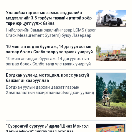
Улаанбаатар хотын замын эвдрэлийн
мэдээллийг 3.5 тэрбум төгрөгийн өртөгтэй хоёр
төхөөрөмжөөр цуглуулж байна
Нийслэлийн Замын хөгжлийн газар LCMS (laser
Crack Measurement System) буюу Лазераар
замын эвдрэлийг хэмжигч төхөөрөмж нэвтрүүлж
байгаа талаараа өнгөрсөн оны есдүгээр сард
10 мянган яндан буулгаж, 14 дагуул хотын
мэдээлж байв. Харин тус төхөөрөмж 3.5 тэрбум
загвар болох Сэлбэ төслөөр улс төржих учиргүй
орчим төгрөгийн өртөгтэй аж.
10 мянган яндан буулгаж, 14 дагуул хотын
загвар болох Сэлбэ төслөөр улс төржих учиргүй
Богдхан ууланд мотоцикл, кросс унахгүй
байхыг анхаарууллаа
Богдхан уулын дархан цаазат газрын
Хамгаалалтын захиргаанаас Богдхан ууланд
зөвшөөрөлгүй мотоцикл, кросс унахгүй байхыг
анхаарууллаа.
“Сурронгүй сургууль" өдөрлөг "Шинэ Монгол
Харүмафүжи" сургуулиас эхэллээ