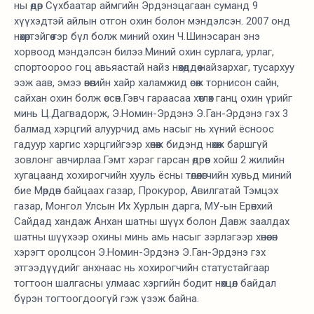
ны өдөр Сүхбаатар аймгийн Эрдэнэцагаан суманд 9
хүүхэдтэй айлын отгон охин болон мэндэлсэн. 2007 онд
нөхөртэйгөө гэр бүл болж миний охин Ч.Шинэсаран энэ
хорвоод мэндэлсэн билээ.Миний охин сурлага, урлаг,
спортоороо гоц авьяастай найз нөхөддөө найзархаг, тусархуу
ээж аав, эмээ өвөөгийн хайр халамжид өсөж торнисон сайн,
сайхан охин болж өссөн.Гэвч гараасаа хөтлөх ганц охин үрийг
минь Ц.Дагвадорж, Э.Номин-Эрдэнэ Э.Ган-Эрдэнэ гэх 3
балмад хэрцгий алуурчид амь насыг нь хүний ёсноос
гадуур харгис хэрцгийгээр хөнөөж бидэнд нөхөж баршгүй
зовлонг авчирлаа.Гэмт хэрэг гарсан өдрөөс хойш 2 жилийн
хугацаанд хохирогчийн хууль ёсны төлөөлөгчийн хувьд миний
бие Мөрдөн байцаах газар, Прокурор, Авилгатай Тэмцэх
газар, Монгол Улсын Их Хурлын дарга, МУ-ын Ерөнхий
Сайдад хандаж Анхан шатны шүүх болон Давж заалдах
шатны шүүхээр охины минь амь насыг зэрлэгээр хөнөөсөн
хэрэгт оролцсон Э.Номин-Эрдэнэ Э.Ган-Эрдэнэ гэх
этгээдүүдийг анхнаас нь хохирогчийн статустайгаар
тогтоон шалгасны улмаас хэргийн бодит нөхцөл байдал
бүрэн тогтоогдоогүй гэж үзэж байна.