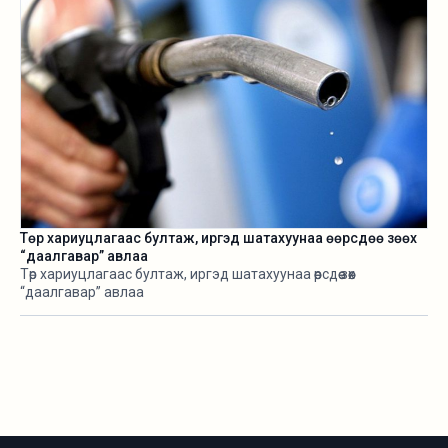
Төр хариуцлагаас бултаж, иргэд шатахуунаа өөрсдөө зөөх
“даалгавар” авлаа
Төр хариуцлагаас бултаж, иргэд шатахуунаа өөрсдөө зөөх
“даалгавар” авлаа