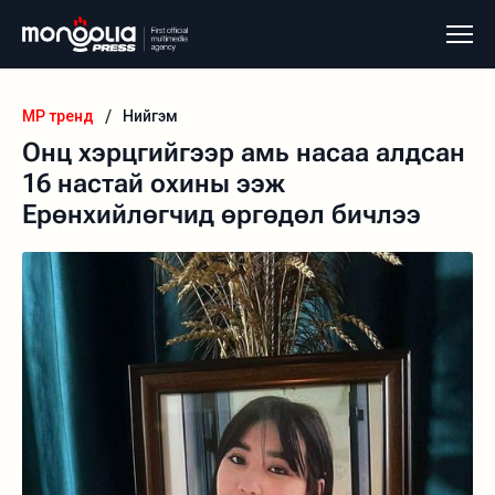
/
MP тренд
Нийгэм
Онц хэрцгийгээр амь насаа алдсан
16 настай охины ээж
Ерөнхийлөгчид өргөдөл бичлээ