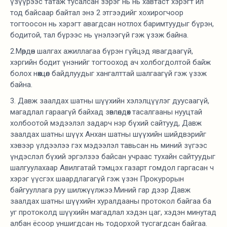
үзүүрээс татаж тусалсан зэрэг нь нь хавтаст хэрэгт ил
тод байсаар байтал энэ 2 этгээдийг хохирогчоор
тогтоосон нь хэрэгт авагдсан нотлох баримтуудыг бүрэн,
бодитой, тал бүрээс нь үнэлээгүй гэж үзэж байна.
2.Мөрдөн шалгах ажиллагаа бүрэн гүйцэд явагдаагүй,
хэргийн бодит үнэнийг тогтооход ач холбогдолтой байж
болох нөхцөл байдлуудыг хангалттай шалгаагүй гэж үзэж
байна.
3. Давж заалдах шатны шүүхийн хэлэлцүүлэг дуусаагүй,
магадлал гараагүй байхад зөвлөлдөх тасалгааны нууцтай
холбоотой мэдээлэл задарч нэр бүхий сайтууд, Давж
заалдах шатны шүүх Анхан шатны шүүхийн шийдвэрийг
хэвээр үлдээлээ гэх мэдээлэл тавьсан нь миний зүгээс
үндэслэл бүхий эргэлзээ байсан учраас тухайн сайтуудыг
шалгуулахаар Авилгатай тэмцэх газарт гомдол гаргасан ч
хэрэг үүсгэх шаардлагагүй гэж үзэн Прокурорын
байгууллага руу шилжүүлжээ.Миний гар дээр Давж
заалдах шатны шүүхийн хуралдааны протокол байгаа ба
уг протоколд шүүхийн магадлал хэдэн цаг, хэдэн минутад
албан ёсоор уншигдсан нь тодорхой тусгагдсан байгаа.