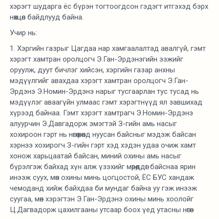
хэрэгт шударга ёс бүрэн тогтоогдсон гэдэгт итгэхэд бэрх
нөхцөл байдлууд байна.
Учир нь:
1. Хэргийн газрыг Цагдаа нар хамгаалалтад авалгүй, гэмт
хэрэгт хамтран оролцогч Э.Ган-Эрдэнэгийн ээжийг
оруулж, дуут бичлэг хийсэн, хэргийн газар анхны
мэдүүлгийг авахдаа хэрэгт хамтран оролцогч Э.Ган-
Эрдэнэ Э.Номин-Эрдэнэ нарыг тусгаарлан тус тусад нь
мэдүүлэг аваагүйн улмаас гэмт хэрэгтнүүд ял завшихад
хүрээд байнаа. Гэмт хэрэгт хамтрагч Э.Номин-Эрдэнэ
алуурчин Э.Давгадорж эмэгтэй З-гийн амь насыг
хохироон гэрт нь нөгөө өрөөнд нуусан байсныг мэдэж байсан
хэрнээ хохирогч З-гийн гэрт хэд хэдэн удаа очиж хамт
хонож харьцаатай байсан, миний охины амь насыг
бүрэлгэж байхад хүн алж үзэхийг мөрөөддөг байснаа ярин
инээж суух, мөн охины минь цогцостой, ЁС БУС хандаж
чемоданд хийж байхдаа би мундаг байна уу гэж инээж
суугаа, мөн хэрэгтэн Э.Ган-Эрдэнэ охины минь хоолойг
Ц.Дагвадорж цахилгааны утсаар боох үед утасны нөгөө