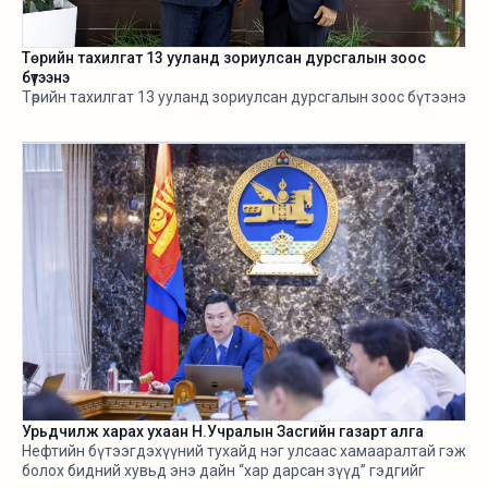
Төрийн тахилгат 13 ууланд зориулсан дурсгалын зоос
бүтээнэ
Төрийн тахилгат 13 ууланд зориулсан дурсгалын зоос бүтээнэ
Урьдчилж харах ухаан Н.Учралын Засгийн газарт алга
Нефтийн бүтээгдэхүүний тухайд нэг улсаас хамааралтай гэж
болох бидний хувьд энэ дайн “хар дарсан зүүд” гэдгийг