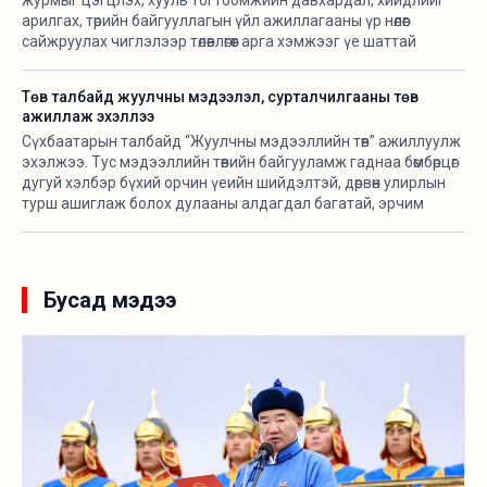
журмыг цэгцлэх, хууль тогтоомжийн давхардал, хийдлийг
арилгах, төрийн байгууллагын үйл ажиллагааны үр нөлөөг
сайжруулах чиглэлээр төлөвлөгөөт арга хэмжээг үе шаттай
хэрэгжүүлж байна.
Төв талбайд жуулчны мэдээлэл, сурталчилгааны төв
ажиллаж эхэллээ
Сүхбаатарын талбайд “Жуулчны мэдээллийн төв” ажиллуулж
эхэлжээ. Тус мэдээллийн төвийн байгууламж гаднаа бөмбөрцөг
дугуй хэлбэр бүхий орчин үеийн шийдэлтэй, дөрвөн улирлын
турш ашиглаж болох дулааны алдагдал багатай, эрчим
хүчний хэмнэлттэй зөөврийн байгууламж бөгөөд үндэсний
онцлогийг тусгасан байхаар төлөвлөж “Орд гэр” ХХК-тай
хамтран угсармал модон араг бүтэцтэйгээр байгуулсан
байна.
Бусад мэдээ