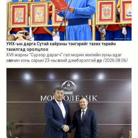
УИХ-ын дарга Сутай хайрхны тэнгэрийг тахих төрийн
тахилгад оролцлоо
XVII жарны “Сүрээр дарагч” гал морин жилийн зуны адаг
хөхөгчин хонь сарын 23-ны өлзий дэмбэрэлтэй өдөр /2026.08.06/
Сутай хайрхны тэнгэрийг тайх төрийн тахилга боллоо.