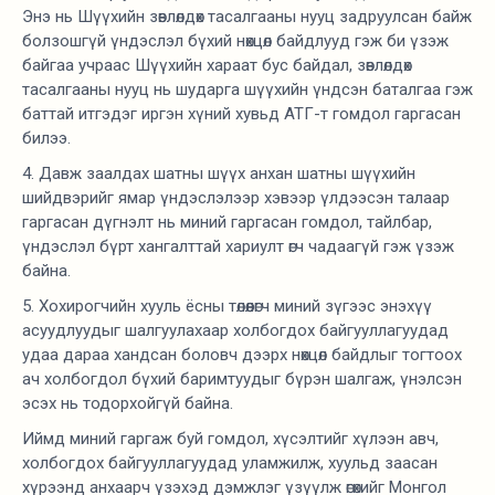
Энэ нь Шүүхийн зөвлөлдөх тасалгааны нууц задруулсан байж
болзошгүй үндэслэл бүхий нөхцөл байдлууд гэж би үзэж
байгаа учраас Шүүхийн хараат бус байдал, зөвлөлдөх
тасалгааны нууц нь шударга шүүхийн үндсэн баталгаа гэж
баттай итгэдэг иргэн хүний хувьд АТГ-т гомдол гаргасан
билээ.
4. Давж заалдах шатны шүүх анхан шатны шүүхийн
шийдвэрийг ямар үндэслэлээр хэвээр үлдээсэн талаар
гаргасан дүгнэлт нь миний гаргасан гомдол, тайлбар,
үндэслэл бүрт хангалттай хариулт өгч чадаагүй гэж үзэж
байна.
5. Хохирогчийн хууль ёсны төлөөлөгч миний зүгээс энэхүү
асуудлуудыг шалгуулахаар холбогдох байгууллагуудад
удаа дараа хандсан боловч дээрх нөхцөл байдлыг тогтоох
ач холбогдол бүхий баримтуудыг бүрэн шалгаж, үнэлсэн
эсэх нь тодорхойгүй байна.
Иймд миний гаргаж буй гомдол, хүсэлтийг хүлээн авч,
холбогдох байгууллагуудад уламжилж, хуульд заасан
хүрээнд анхаарч үзэхэд дэмжлэг үзүүлж өгөхийг Монгол