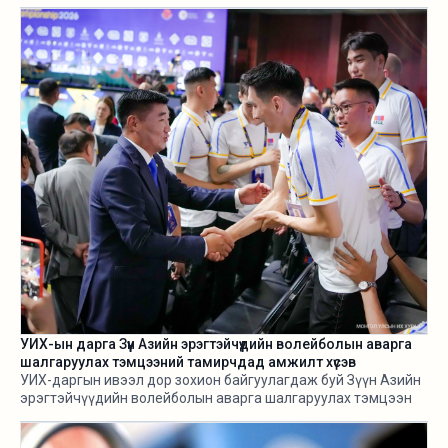
өнгөрсөн хугацаанд хангалттай ярилаа. Харамсалтай нь, энэ
бүхнийг бодитой тооцож, болзошгүй эрсдэл, хүндрэлийг
урьдчилж харж, хариу арга хэмжээ авах ухаан Н.Учралын
Засгийн газарт ч алга.
УИХ-ын дарга Зүүн Азийн эрэгтэйчүүдийн волейболын аварга
шалгаруулах тэмцээний тамирчдад амжилт хүсэв
УИХ-даргын ивээл дор зохион байгуулагдаж буй Зүүн Азийн
эрэгтэйчүүдийн волейболын аварга шалгаруулах тэмцээн
өнөөдөр /2026.08.05/ эхэллээ.