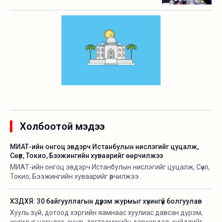
Холбоотой мэдээ
МИАТ-ийн онгоц эвдэрч Истанбулын нислэгийг цуцалж,
Сөүл, Токио, Бээжингийн хуваарийг өөрчилжээ
МИАТ-ийн онгоц эвдэрч Истанбулын нислэгийг цуцалж, Сөүл,
Токио, Бээжингийн хуваарийг өөрчилжээ
ХЗДХЯ: 30 байгууллагын дүрэм журмыг хүчингүй болгуулав
Хууль зүй, дотоод хэргийн яамнаас хуулиас давсан дүрэм,