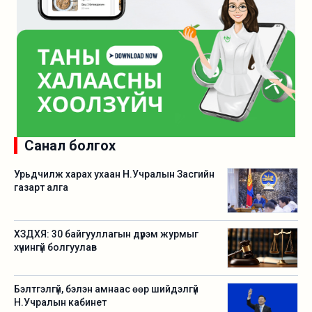
Санал болгох
Урьдчилж харах ухаан Н.Учралын Засгийн
газарт алга
ХЗДХЯ: 30 байгууллагын дүрэм журмыг
хүчингүй болгуулав
Бэлтгэлгүй, бэлэн амнаас өөр шийдэлгүй
Н.Учралын кабинет