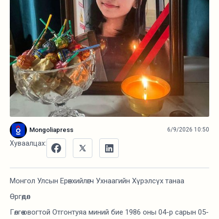
Mongoliapress
6/9/2026 10:50
Хуваалцах:
Монгол Улсын Ерөнхийлөгч Ухнаагийн Хүрэлсүх танаа
Өргөдөл
Гөлгөө овогтой Отгонтуяа миний бие 1986 оны 04-р сарын 05-