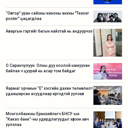
“Овгор” уран сайхны киноны анхны "Teaser
poster" цацагдлаа
Аваргын гэргийг багын найзтай нь андуурчээ
О.Саранчулуун: Олны дуу хоолой намуухан
байлаа ч цуурай нь асар том байдаг
Яармаг орчмын “Е” хэсгийн дахин төлөвлөлт
удааширсан асуудлаар иргэдтэй уулзав
Монголбанкны Ерөнхийлөгч БНСУ-ын
“Какао банк”-ны удирдлагуудыг хүлээн авч
уулзлаа