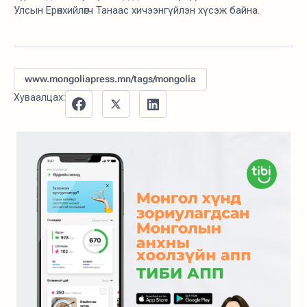
Улсын Ерөнхийлөгч Танаас хичээнгүйлэн хүсэж байна.
www.mongoliapress.mn/tags/mongolia
Хуваалцах: