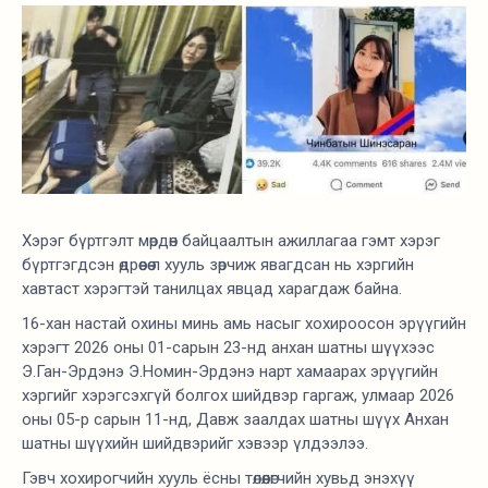
Хэрэг бүртгэлт мөрдөн байцаалтын ажиллагаа гэмт хэрэг
бүртгэгдсэн өдрөөсөө л хууль зөрчиж явагдсан нь хэргийн
хавтаст хэрэгтэй танилцах явцад харагдаж байна.
16-хан настай охины минь амь насыг хохироосон эрүүгийн
хэрэгт 2026 оны 01-сарын 23-нд анхан шатны шүүхээс
Э.Ган-Эрдэнэ Э.Номин-Эрдэнэ нарт хамаарах эрүүгийн
хэргийг хэрэгсэхгүй болгох шийдвэр гаргаж, улмаар 2026
оны 05-р сарын 11-нд, Давж заалдах шатны шүүх Анхан
шатны шүүхийн шийдвэрийг хэвээр үлдээлээ.
Гэвч хохирогчийн хууль ёсны төлөөлөгчийн хувьд энэхүү