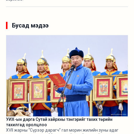
Бусад мэдээ
УИХ-ын дарга Сутай хайрхны тэнгэрийг тахих төрийн
тахилгад оролцлоо
XVII жарны “Сүрээр дарагч” гал морин жилийн зуны адаг