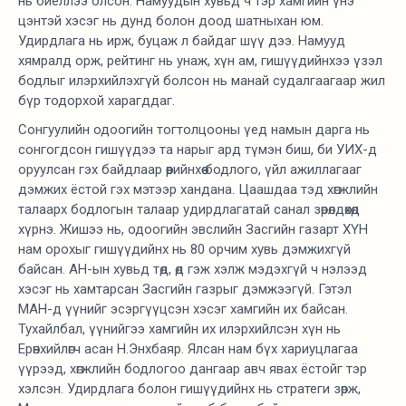
нь биеллээ олсон. Намуудын хувьд ч тэр хамгийн үнэ
цэнтэй хэсэг нь дунд болон доод шатныхан юм.
Удирдлага нь ирж, буцаж л байдаг шүү дээ. Намууд
хямралд орж, рейтинг нь унаж, хүн ам, гишүүдийнхээ үзэл
бодлыг илэрхийлэхгүй болсон нь манай судалгаагаар жил
бүр тодорхой харагддаг.
Сонгуулийн одоогийн тогтолцооны үед намын дарга нь
сонгогдсон гишүүдээ та нарыг ард түмэн биш, би УИХ-д
оруулсан гэх байдлаар өөрийнхөө бодлого, үйл ажиллагааг
дэмжих ёстой гэх мэтээр хандана. Цаашдаа тэд хөгжлийн
талаарх бодлогын талаар удирдлагатай санал зөрөлдөхөд
хүрнэ. Жишээ нь, одоогийн эвслийн Засгийн газарт ХҮН
нам орохыг гишүүдийнх нь 80 орчим хувь дэмжихгүй
байсан. АН-ын хувьд төд, өд гэж хэлж мэдэхгүй ч нэлээд
хэсэг нь хамтарсан Засгийн газрыг дэмжээгүй. Гэтэл
МАН-д үүнийг эсэргүүцсэн хэсэг хамгийн их байсан.
Тухайлбал, үүнийгээ хамгийн их илэрхийлсэн хүн нь
Ерөнхийлөгч асан Н.Энхбаяр. Ялсан нам бүх хариуцлагаа
үүрээд, хөгжлийн бодлогоо дангаар авч явах ёстойг тэр
хэлсэн. Удирдлага болон гишүүдийнх нь стратеги зөрж,