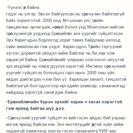
-Үүнээс өөр байна
гэдэг нь үлгэр. Эвсэл байгуулсан нь сөрөг хүчин байлгахгүй
байх зорилготой. 2000 онд АН-ынхан улс төрийн
тавцангаас арчигдаж, нөлөөгүй болох үед Монголын нийгэм
сөрөг хүчингүй үлдэхэд Ерөнхийлөгч энэ үүргийг гүйцэтгэсэн.
Эрх баригчдын бодлогод хориг тавих байдлаар нэлээд
сайн ажилласан гэж үздэг. Харин одоо Төрийн тэргүүний
зүгээс дорвитой үйлдэл хийж байгааг нь би лав олж
харахгүй байна. Ерөнхийлөгчийг улираан сонгохоос илүүтэй
эрх мэдлийг нь нэмэгдүүлэх хэрэгтэй. Ингэвэл сөрөг хүчний
үүргийг гүйцэтгэх бололцоо гарч ирнэ. 2000 оны үйл
явдал давтагдах ч юм бил үү. Харилцан хяналт, тэнцэлтэй
байлгахгүй бол одоогоор иргэдийн ухамсар, санаачилгад
найдаад хэрэггүй санагдаж байна.
-Ерөнхийлөгчийн бүрэн эрхийг харин ч хасах хэрэгтэй
гэж яриад байгаа шүү дээ.
-Сөрөг хүчний үүргийг гүйцэтгэх вий гэсэн айдас бий учраас
ингэж яриад байгаа юм. Энэ институцийг өөдтэй зүйл хийж
чадахгүй хэмжээнд хүргэх гэсэн санаачилга УИХ-аас