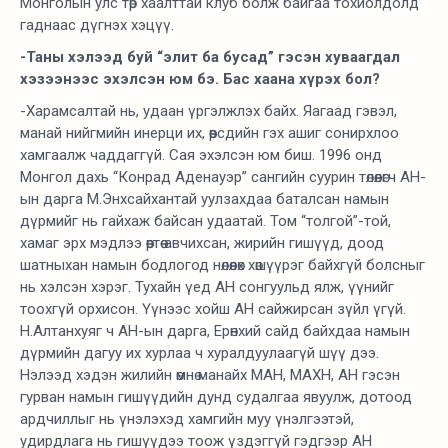
Монголын улс төр хаалттай клуб болж байгаа тохиолдолд
гаднаас дүгнэх хэцүү.
-Таны хэлээд буй “элит ба бусад” гэсэн хуваагдал
хэзээнээс эхэлсэн юм бэ. Бас хаана хүрэх бол?
-Харамсалтай нь, удаан үргэлжлэх байх. Яагаад гэвэл,
манай нийгмийн инерци их, өөрсдийн гэх ашиг сонирхлоо
хамгаалж чаддаггүй. Сая эхэлсэн юм биш. 1996 онд
Монгол дахь “Конрад Аденауэр” сангийн суурин төлөөлөгч АН-
ын дарга М.Энхсайхантай уулзахдаа баталсан намын
дүрмийг нь гайхаж байсан удаатай. Том “толгой”-той,
хамаг эрх мэдлээ өөртөө авчихсан, жирийн гишүүд, доод
шатныхан намын бодлогод нөлөөлөх хөшүүрэг байхгүй болсныг
нь хэлсэн хэрэг. Тухайн үед АН сонгуульд ялж, үүнийг
тоохгүй орхисон. Үүнээс хойш АН сайжирсан зүйл үгүй.
Н.Алтанхуяг ч АН-ын дарга, Ерөнхий сайд байхдаа намын
дүрмийн дагуу их хурлаа ч хуралдуулаагүй шүү дээ.
Нэлээд хэдэн жилийн өмнө манайх МАН, МАХН, АН гэсэн
гурван намын гишүүдийн дунд судалгаа явуулж, дотоод
ардчиллыг нь үнэлэхэд хамгийн муу үнэлгээтэй,
удирдлага нь гишүүдээ тоож үздэггүй гэдгээр АН