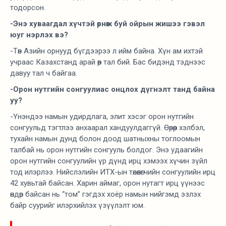
тодорсон.
-Энэ хуваагдал хүчтэй өрнөж буй ойрын жишээ гэвэл
юуг нэрлэх вэ?
-Төв Азийн орнууд бүгдээрээ л ийм байна. Хүн ам ихтэй
учраас Казахстанд арай өөр тал бий. Бас бидэнд тэднээс
давуу тал ч байгаа.
-Орон нутгийн сонгуулиас онцлох дүгнэлт танд байна
уу?
-Үнэндээ намын удирдлага, элит хэсэг орон нутгийн
сонгуульд тэгтлээ анхаарал хандуулдаггүй. Өөрөөр хэлбэл,
тухайн намын дунд болон доод шатныхны тоглоомын
талбай нь орон нутгийн сонгууль болдог. Энэ удаагийн
орон нутгийн сонгуулийн үр дүнд ирц хэмээх хүчин зүйл
тод илэрлээ. Нийслэлийн ИТХ-ын төлөөлөгчийн сонгуулийн ирц
42 хувьтай байсан. Харин аймаг, орон нутагт ирц үүнээс
өндөр байсан нь “том” гэгдэх хоёр намын нийгэмд эзлэх
байр суурийг илэрхийлэх үзүүлэлт юм.