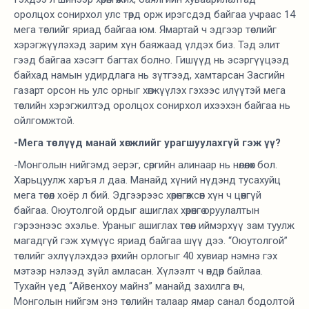
оролцох сонирхол улс төрд орж ирэгсдэд байгаа учраас 14
мега төслийг яриад байгаа юм. Ямартай ч эдгээр төслийг
хэрэгжүүлэхэд зарим хүн баяжаад үлдэх биз. Тэд элит
гээд байгаа хэсэгт багтах болно. Гишүүд нь эсэргүүцээд
байхад намын удирдлага нь зүтгээд, хамтарсан Засгийн
газарт орсон нь улс орныг хөгжүүлэх гэхээс илүүтэй мега
төслийн хэрэгжилтэд оролцох сонирхол ихээхэн байгаа нь
ойлгомжтой.
-Мега төслүүд манай хөгжлийг урагшуулахгүй гэж үү?
-Монголын нийгэмд эерэг, сөргийн алинаар нь нөлөөлөх бол.
Харьцуулж харъя л даа. Манайд хүний нүдэнд тусахуйц
мега төсөл хоёр л бий. Эдгээрээс хөрөнгөжсөн хүн ч цөөнгүй
байгаа. Оюутолгой ордыг ашиглах хөрөнгө оруулалтын
гэрээнээс эхэлье. Ураныг ашиглах төсөл иймэрхүү зам туулж
магадгүй гэж хүмүүс яриад байгаа шүү дээ. “Оюутолгой”
төслийг эхлүүлэхдээ өрхийн орлогыг 40 хувиар нэмнэ гэх
мэтээр нэлээд зүйл амласан. Хүлээлт ч өндөр байлаа.
Тухайн үед “Айвенхоу майнз” манайд захилга өгч,
Монголын нийгэм энэ төслийн талаар ямар санал бодолтой