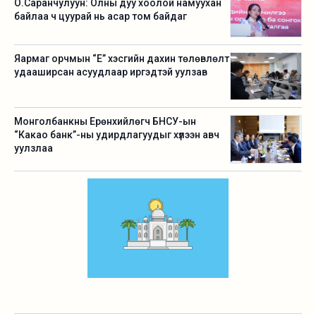
О.Саранчулуун: Олны дуу хоолой намуухан
байлаа ч цуурай нь асар том байдаг
Яармаг орчмын “Е” хэсгийн дахин төлөвлөлт
удааширсан асуудлаар иргэдтэй уулзав
Монголбанкны Ерөнхийлөгч БНСУ-ын
“Какао банк”-ны удирдлагуудыг хүлээн авч
уулзлаа