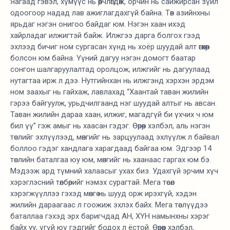
Яагаад гэвэл, хүмүүс нь өөрчлөгдөж, орчин нь сайжирсан зүйл
одоогоор надад лав ажиглагдахгүй байна. Төв азийнхны
ярьдаг нэгэн онигоо байдаг юм. Нэгэн хаан ихэд
хайрладаг илжигтэй байж. Илжгээ дарга болгох гээд
эхлээд бичиг ном сургасан хүнд нь хоёр шуудай алт өгөхөөр
болсон юм байна. Үүний дагуу нэгэн домогт баатар
сонгон шалгаруулалтад оролцож, илжгийг нь дагуулаад
нутагтаа ирж л дээ. Нутгийнхан нь илжгэнд хэрхэн эрдэм
ном заахыг нь гайхаж, лавлахад “Хаантай таван жилийн
гэрээ байгуулж, урьдчилгаанд нэг шуудай алтыг нь авсан.
Таван жилийн дараа хаан, илжиг, магадгүй би үхчих ч юм
бил үү” гэж амыг нь хаасан гэдэг. Өөрөөр хэлбэл, аль нэгэн
төслийг эхлүүлээд, мөнгийг нь зарцуулаад эхлүүлж л байвал
боллоо гэдэг хандлага харагдаад байгаа юм. Эдгээр 14
төслийн баталгаа юу юм, мөнгийг нь хаанаас гаргах юм бэ.
Мэдээж ард түмний халаасыг ухах биз. Удахгүй эрчим хүч
хэрэглэсний төлбөрийг нэмэх сурагтай. Мега төсөл
хэрэгжүүллээ гэхэд мөнгө нь шууд орж ирэхгүй, хэдэн
жилийн дараагаас л гоожиж эхлэх байх. Мега төслүүдээ
баталлаа гэхэд эрх баригчдад АН, ХҮН намынхны хэрэг
байх уу, үгүй юү гэдгийг бодох л ёстой. Өөрөөр хэлбэл,