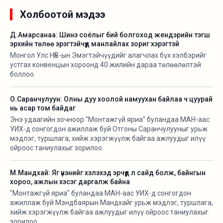
Холбоотой мэдээ
Д.Амарсанаа: Шинэ соёлыг бий болгоход жендэрийн тэгш
эрхийн төлөө эрэгтэйчүүд манлайлах зориг хэрэгтэй
Монгол Улс НҮБ-ын Эмэгтэйчүүдийг алагчлах бүх хэлбэрийг
устгах конвенцын хороонд 40 жилийн дараа төлөөлөлтэй
боллоо.
О.Саранчулуун: Олны дуу хоолой намуухан байлаа ч цуурай
нь асар том байдаг
Энэ удаагийн зочноор "Монтажгүй яриа" буландаа МАН-аас
УИХ-д сонгогдон ажиллаж буй Отгоны Саранчулууныг урьж
мэдлэг, туршлага, хийж хэрэгжүүлж байгаа ажлуудыг илүү
ойроос таниулахыг зорилоо.‍
М.Мандхай: Яг үнэнийг хэлэхэд эрчүүд л сайд болж, байнгын
хороо, ажлын хэсэг даргалж байна
"Монтажгүй яриа" буландаа МАН-аас УИХ-д сонгогдон
ажиллаж буй Мэндбаярын Мандхайг урьж мэдлэг, туршлага,
хийж хэрэгжүүлж байгаа ажлуудыг илүү ойроос таниулахыг
зорилоо.