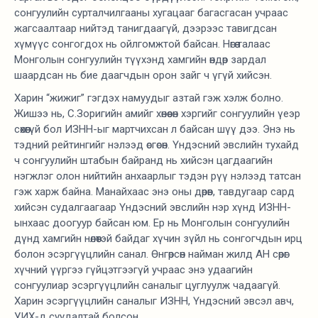
сонгуулийн сурталчилгааны хугацааг багасгасан учраас
жагсаалтаар нийтэд танигдаагүй, дээрээс тавигдсан
хүмүүс сонгогдох нь ойлгомжтой байсан. Нөгөө талаас
Монголын сонгуулийн түүхэнд хамгийн өндөр зардал
шаардсан нь бие даагчдын орон зайг ч үгүй хийсэн.
Харин “жижиг” гэгдэх намуудыг азтай гэж хэлж болно.
Жишээ нь, С.Зоригийн амийг хөнөөсөн хэргийг сонгуулийн үеэр
сөхөөгүй бол ИЗНН-ыг мартчихсан л байсан шүү дээ. Энэ нь
тэдний рейтингийг нэлээд өсгөсөн. Үндэсний эвслийн тухайд
ч сонгуулийн штабын байранд нь хийсэн цагдаагийн
нэгжлэг олон нийтийн анхаарлыг тэдэн рүү нэлээд татсан
гэж харж байна. Манайхаас энэ оны дөрөв, тавдугаар сард
хийсэн судалгаагаар Үндэсний эвслийн нэр хүнд ИЗНН-
ынхаас доогуур байсан юм. Ер нь Монголын сонгуулийн
дүнд хамгийн нөлөөтэй байдаг хүчин зүйл нь сонгогчдын ирц
болон эсэргүүцлийн санал. Өнгөрсөн найман жилд АН сөрөг
хүчний үүргээ гүйцэтгээгүй учраас энэ удаагийн
сонгуулиар эсэргүүцлийн саналыг цуглуулж чадаагүй.
Харин эсэргүүцлийн саналыг ИЗНН, Үндэсний эвсэл авч,
УИХ-д суудалтай болсон.