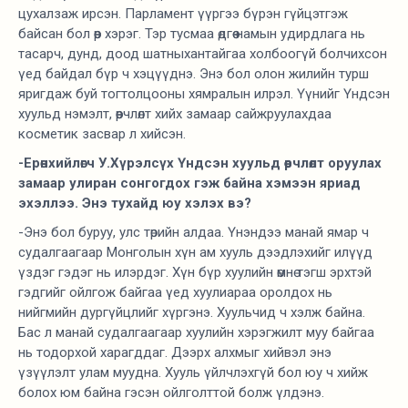
цухалзаж ирсэн. Парламент үүргээ бүрэн гүйцэтгэж
байсан бол өөр хэрэг. Тэр тусмаа өдгөө намын удирдлага нь
тасарч, дунд, доод шатныхантайгаа холбоогүй болчихсон
үед байдал бүр ч хэцүүднэ. Энэ бол олон жилийн турш
яригдаж буй тогтолцооны хямралын илрэл. Үүнийг Үндсэн
хуульд нэмэлт, өөрчлөлт хийх замаар сайжруулахдаа
косметик засвар л хийсэн.
-Ерөнхийлөгч У.Хүрэлсүх Үндсэн хуульд өөрчлөлт оруулах
замаар улиран сонгогдох гэж байна хэмээн яриад
эхэллээ. Энэ тухайд юу хэлэх вэ?
-Энэ бол буруу, улс төрийн алдаа. Үнэндээ манай ямар ч
судалгаагаар Монголын хүн ам хууль дээдлэхийг илүүд
үздэг гэдэг нь илэрдэг. Хүн бүр хуулийн өмнө тэгш эрхтэй
гэдгийг ойлгож байгаа үед хуулиараа оролдох нь
нийгмийн дургүйцлийг хүргэнэ. Хуульчид ч хэлж байна.
Бас л манай судалгаагаар хуулийн хэрэгжилт муу байгаа
нь тодорхой харагддаг. Дээрх алхмыг хийвэл энэ
үзүүлэлт улам муудна. Хууль үйлчлэхгүй бол юу ч хийж
болох юм байна гэсэн ойлголттой болж үлдэнэ.