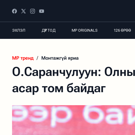
ЭХЛЭЛ
ДҮР ТОД
MP ORIGINALS
126 ӨРӨӨ
MP тренд
/
Монтажгүй яриа
О.Саранчулуун: Олны
асар том байдаг