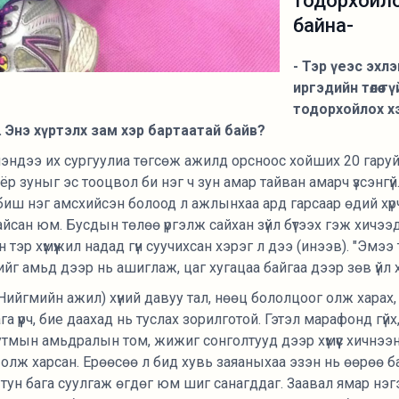
тодорхойло
байна-
- Тэр үеэс эхл
иргэдийн төлөө 
тодорхойлох х
 Энэ хүртэлх зам хэр бартаатай байв?
нэндээ их сургуулиа төгсөж ажилд орсноос хойших 20 гаруй 
оёр зуныг эс тооцвол би нэг ч зун амар тайван амарч үзсэнгү
иш нэг амсхийсэн болоод л ажлынхаа ард гарсаар өдий хүр
үс байсан юм. Бусдын төлөө үргэлж сайхан зүйл бүтээх гэж хичээ
н тэр хүмүүжил надад гүн суучихсан хэрэг л дээ (инээв). "Эмээ
ийг амьд дээр нь ашиглаж, цаг хугацаа байгаа дээр зөв үйл 
гмийн ажил) хүний давуу тал, нөөц бололцоог олж харах, тү
 үүрч, бие даахад нь туслах зорилготой. Гэтэл марафонд гүй
тутмын амьдралын том, жижиг сонголтууд дээр хүмүүс хичнээн
олж харсан. Ерөөсөө л бид хувь заяаныхаа эзэн нь өөрөө ба
ь тун бага суулгаж өгдөг юм шиг санагддаг. Заавал ямар нэгэ