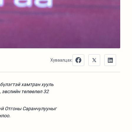
Хуваалцах:
бүлэгтэй хамтран хууль
, эвслийн төлөөлөл 32
уй Отгоны Саранчулууныг
илоо.