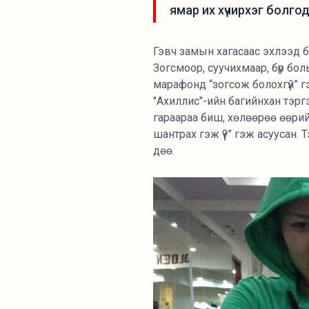
ямар их хүчирхэг болго
Гэвч замын хагасаас эхлээд б
Зогсмоор, суучихмаар, бүр бо
марафонд “зогсож болохгүй” гэ
"Ахиллис"-ийн багийнхан тэр
гараараа биш, хөлөөрөө өөрий
шантрах гэж үү?” гэж асуусан.
дөө.