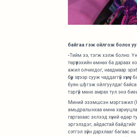
байгаа гэж ойлгож болох уу.
-
Тийм ээ, тэгж хэлж болно. Ү
төрүүлэхийн өмнөх ба дараах х
ажил олчихдог, наадмаар эрхб
бүүр зүгээр сууж чаддаггүй хүмү
буян шүү" гэж ойлгуулдаг байса
тэргүй мөнх амрах тул энэ бие
Миний эзэмшсэн мэргэжил (Ний
амьдралынхаа өмнө хариуцлага
гаргахаас эхлээд хүний өдөр 
эргэлздэг, айдастай байдгийг 
сэтгэл зүйн дархлааг багаас н