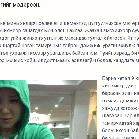
дгийг мэдэрсэн.
ие минь хүндэрч, хөлөө яг л цементэд цутгуулчихсан мэт ө
льчихмоор санагдах мөч олон байлаа. Жаахан амсхийхээр суу
дэг үгийн жинхэнэ утгыг яс махандаа тултал ойлгосон. Яг т
гэнцэртэй нэгэн тамирчныг тойрон дэмжиж, урагш ахиулж я
гөө ухрааж түлхсээр урагшилж байсан юм. Түүнийг хараад би
 Тэр мөчөөс хойш өвдөлт маань арилаагүй ч бодол, хандлага
Бариа хүртэл 9 
километр дээр
барьсан элэг нэ
намайг дэмжих
хажууд зогсож б
шавхсан. Тэр ү
тамирчидтай ха
больчихсон байс
бусдын дэмжлэ