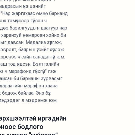
амьдрахын үнэ цэнийг
 "Нар жаргахаас өмнө барианд
ж тэмүүлсээр гүйсэн ч
дөр барилгуудын цаагуур нар
 харанхуй нөмөрсөн хойно би
г давсан. Медалиа зүүлгэж,
 тэврэлт, баярын үгсийг хүлээж
эрснээ ч сайн санадаггүй юм.
маш тод үлдсэн. Бэлтгэлийн
ээ ч марафонд гүйхгүй” гэж
айсан би барианы зурвасыг
“дараагийн марафон хаана
 бодож байлаа. Энэ бүх
мэдэрдэг л мэдрэмж юм
бэрхшээлтэй иргэдийн
фоноос бодлого