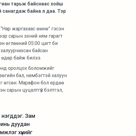
гиан тарьж байснаас хойш
й санагдаж байна л даа. Тэр
, “Нар жаргахаас өмнө” гэсэн
ээр сарын эхний ням гарагт
н өглөөний 05:00 цагт би
 халуурчихсан байсан
 өдөр байж билээ.
ээнд оролцох боломжийг
 зөгийн бал, нимбэгтэй халуун
йг өгсөн. Марафон бол ердөө
н сарын цуцалтгүй бэлтгэл,
р нэгддэг. Зам
минь дуудан
эмжлэг хүнийг