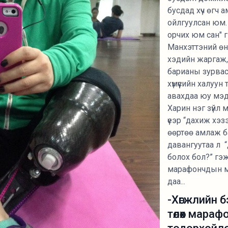
бусдад хүч өгч 
ойлгуулсан юм.
орчих юм сан" гэ
Манхэттэний өн
хэдийн жаргаж,
барианы зурвасы
хүмүүсийн халуун
авахдаа юу мэд
Харин нэг зүйл 
үеэр “дахиж хэз
өөртөө амлаж б
давангуутаа л 
болох бол?” гэж
марафончдын 
даа...
-Хөгжлийн 
төлөөх мара