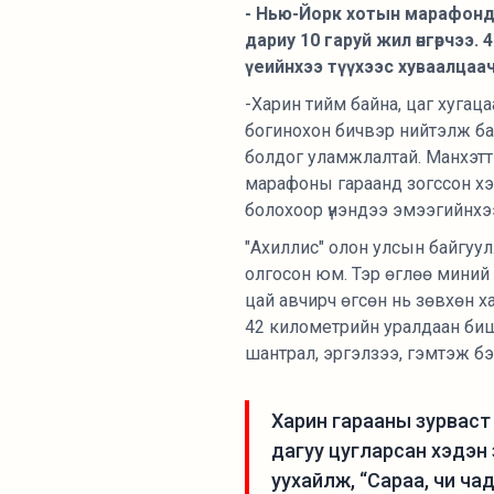
- Нью-Йорк хотын марафонд
дариу 10 гаруй жил өнгөрчээ
үеийнхээ түүхээс хуваалцаа
-Харин тийм байна, цаг хугаца
богинохон бичвэр нийтэлж ба
болдог уламжлалтай. Манхэттэ
марафоны гараанд зогссон хэд
болохоор үнэндээ эмээгийнхээ
"Ахиллис" олон улсын байгуу
олгосон юм. Тэр өглөө миний 
цай авчирч өгсөн нь зөвхөн х
42 километрийн уралдаан биш 
шантрал, эргэлзээ, гэмтэж бэр
Харин гарааны зурваст и
дагуу цугларсан хэдэн 
уухайлж, “Сараа, чи чадн