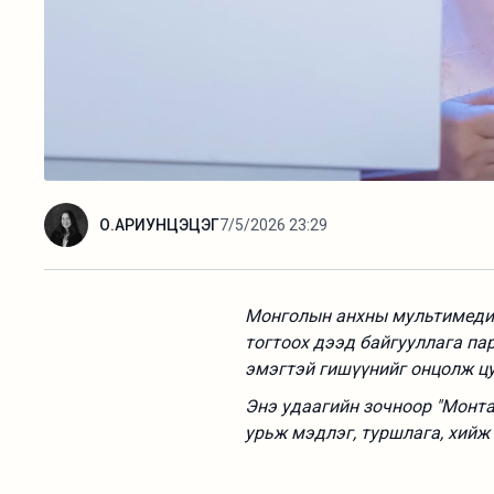
О.АРИУНЦЭЦЭГ
7/5/2026 23:29
Монголын анхны мультимедиа
тогтоох дээд байгууллага па
эмэгтэй гишүүнийг онцолж цу
Энэ удаагийн зочноор "Монт
урьж мэдлэг, туршлага, хийж