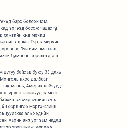
ргөхөд бэрх болсон юм.
хад эргээд босож чадахгүй,
эр хамгийн хүнд мөчид
вахыг харлаа. Тэр тамирчин
 өөрөөсөө “Би ийм амархан
 маань бүрмөсөн өөрчлөгдсөн
км дутуу байхад буюу 33 дахь
 Монголынхоо далбааг
гтнүүд маань, Америк найзууд,
ээр ирсэн танилууд замын
айхыг хараад сүүлчийн хүчээ
ед би өөрийгөө мэргэжлийн
рьцуулахаа аль хэдийн
ан. Харин энэ урт зам надад
гээр урагшилж, өөрөө ч