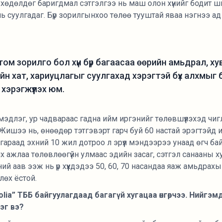
хөдөлдөг баригдмал сэтгэлгээ нь маш олон хүнийг бодит ши
ь суулгадаг. Бүр зорилгынхоо төлөө тууштай яваа нэгнээ ад ү
ом зорилго бол хүн бүр багаасаа өөрийн амьдрал, ху
йн хат, хариуцлагыг суулгахад хэрэгтэй бүх алхмыг
 хэрэгжүүлэх юм.
мэдлэг, ур чадвараас гадна ийм иргэнийг төлөвшүүлэхэд чи
ишээ нь, өнөөдөр тэтгэвэрт гарч буй 60 настай эрэгтэйд 
 гараад эхний 10 жил дотроо л эрүүл мэндээрээ унаад өгч ба
х ажлаа төлөвлөөгүйн улмаас эдийн засаг, сэтгэл санааны ху
ий аав ээж нь үр хүүхдэдээ 50, 60, 70 насандаа яаж амьдрахы
лөх ёстой.
golia” ТББ байгуулагдаад багагүй хугацаа өнгөрчээ. Нийгэмд 
эг вэ?