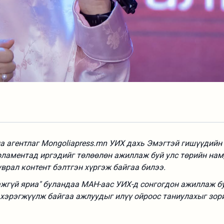
 агентлаг Mongoliapress.mn УИХ дахь Эмэгтэй гишүүдийн 
рламентад иргэдийг төлөөлөн ажиллаж буй улс төрийн нам
врал контент бэлтгэн хүргэж байгаа билээ.
ажгүй яриа" буландаа МАН-аас УИХ-д сонгогдон ажиллаж б
 хэрэгжүүлж байгаа ажлуудыг илүү ойроос таниулахыг зор