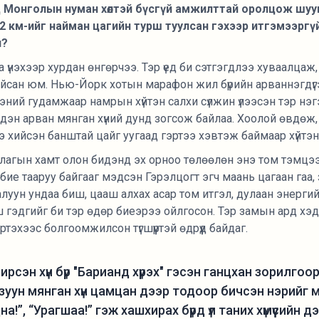
 Монголын нуман хөлтэй бүсгүй амжилттай оролцож шуу
. 42 км-ийг найман цагийн турш туулсан гэхээр итгэмээргү
ч?
а үнэхээр хурдан өнгөрчээ. Тэр үед би сэтгэгдлээ хуваалцаж
йсан юм. Нью-Йорк хотын марафон жил бүрийн арваннэгдүг
ний гудамжаар намрын хүйтэн салхи сүлжин үлээсэн тэр нэгэ
эн арван мянган хүний дунд зогсож байлаа. Хоолой өвдөж,
 хийсэн банштай цайг уугаад гэртээ хэвтэж баймаар хүйтэн
ллагын хамт олон бидэнд эх орноо төлөөлөн энэ том тэмц
бие тааруу байгааг мэдсэн Гэрэлцогт эгч маань цагаан гаа,
алуун ундаа биш, цааш алхах асар том итгэл, дулаан энерги
гэдгийг би тэр өдөр биеэрээ ойлгосон. Тэр замын ард хэдэ
тэхээс болгоомжилсон түгшүүртэй өдрүүд байдаг.
рсэн хүн бүр "Барианд хүрэх" гэсэн ганцхан зорилгоо
зуун мянган хүн цамцан дээр тодоор бичсэн нэрийг 
а!”, “Урагшаа!” гэж хашхирах бүрд үл таних хүмүүсийн д