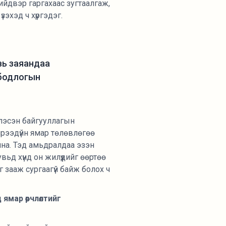
йдвэр гаргахаас зугтаалгаж,
зэхэд ч хүргэдэг.
вь заяандаа
 бодлогын
глэсэн байгууллагын
ирээдүйн ямар төлөвлөгөө
йна. Тэд амьдралдаа эзэн
вьд хүнд он жилүүдийг өөртөө
г зааж сургаагүй байж болох ч
ямар өөрчлөлтийг