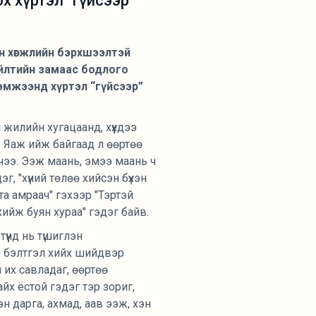
х хүртэл “гүйсээр”
эн хөгжлийн бэрхшээлтэй
гүйлтийн замаас бодлого
эмжээнд хүртэл “гүйсээр”
жилийн хугацаанд, хүүхдээ
й. Яаж ийж байгаад л өөртөө
чээ. Ээж маань, эмээ маань ч
дэг, "хүний төлөө хийсэн бүхэн
 та амраач" гэхээр "Тэртэй
хийж буян хураа" гэдэг байв.
үнд нь түшиглэн
х, бэлтгэл хийх шийдвэр
 их савладаг, өөртөө
йх ёстой гэдэг тэр зориг,
н дарга, ахмад, аав ээж, хэн