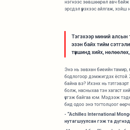
нэгнээс зөвшөөрөл авч байж 
эрсдэл үүрэхээс айлгаж, хойш н
Тэгэхээр миний алсын т
эзэн байх тийм сэтгэли
түвшинд хийх, нөлөөлөх,
Энэ нь зөвхөн биеийн тамир, 
бодлогоор дэмжигдэх ёстой. Ж
байна вэ? Ихэнх нь тэтгэвэрт
болж, насныхаа тэн хагаст хий
үүсгэж байгаа юм. Мэдээж тэдн
бид одоо энэ тогтолцоог өөрч
- “Achilles International Mon
нутагшуулсан гэж та дүгнэд