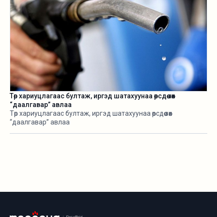
Төр хариуцлагаас бултаж, иргэд шатахуунаа өөрсдөө зөөх
“даалгавар” авлаа
Төр хариуцлагаас бултаж, иргэд шатахуунаа өөрсдөө зөөх
“даалгавар” авлаа