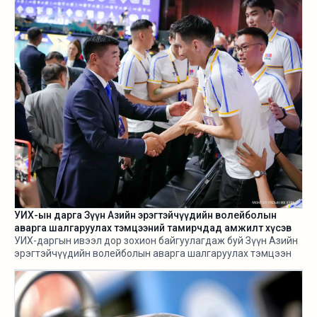
Засгийн газарт ч алга.
УИХ-ын дарга Зүүн Азийн эрэгтэйчүүдийн волейболын
аварга шалгаруулах тэмцээний тамирчдад амжилт хүсэв
УИХ-даргын ивээл дор зохион байгуулагдаж буй Зүүн Азийн
эрэгтэйчүүдийн волейболын аварга шалгаруулах тэмцээн
өнөөдөр /2026.08.05/ эхэллээ.