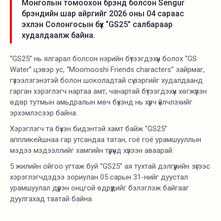
Монголын томоохон брэнд болсон Sengur
брэндийн шар айргийг 2026 оны 04 сараас
эхлэн Солонгосын бүх “GS25” салбараар
худалдаалж байна.
“GS25” нь ялгарал болсон нэрийн бүтээгдэхүүн болох “GS
Water” цэвэр ус, “Moomooshi Friends characters” зайрмаг,
гүзээлзгэнэтэй болон шоколадтай сүү зэргийг худалдаанд
гарган хэрэглэгч нартаа амт, чанартай бүтээгдэхүүн хөгжүүлэн
өдөр тутмын амьдралын мөч бүхэнд нь хүрч үйлчлэхийг
эрхэмлэсээр байна.
Хэрэглэгч та бүхэн бидэнтэй хамт байж “GS25”
аппликейшнаа гар утсандаа татан, гоё гоё урамшууллын
мэдээ мэдээллийг хамгийн түрүүнд хүлээн аваарай.
5 жилийн ойгоо угтаж буй “GS25” ая тухтай дэлгүүрийн зүгээс
хэрэглэгчдэдээ зориулан 05 сарын 31-нийг дуустал
урамшуулал дүүрэн онцгой өдрүүдийг бэлэглэж байгааг
дуулгахад таатай байна.