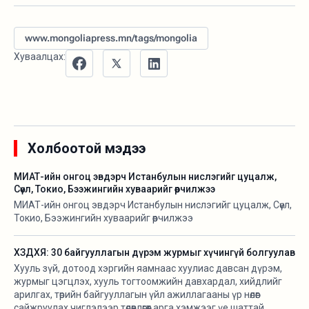
www.mongoliapress.mn/tags/mongolia
Хуваалцах:
Холбоотой мэдээ
МИАТ-ийн онгоц эвдэрч Истанбулын нислэгийг цуцалж,
Сөүл, Токио, Бээжингийн хуваарийг өөрчилжээ
МИАТ-ийн онгоц эвдэрч Истанбулын нислэгийг цуцалж, Сөүл,
Токио, Бээжингийн хуваарийг өөрчилжээ
ХЗДХЯ: 30 байгууллагын дүрэм журмыг хүчингүй болгуулав
Хууль зүй, дотоод хэргийн яамнаас хуулиас давсан дүрэм,
журмыг цэгцлэх, хууль тогтоомжийн давхардал, хийдлийг
арилгах, төрийн байгууллагын үйл ажиллагааны үр нөлөөг
сайжруулах чиглэлээр төлөвлөгөөт арга хэмжээг үе шаттай