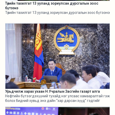
Төрийн тахилгат 13 ууланд зориулсан дурсгалын зоос
бүтээнэ
Төрийн тахилгат 13 ууланд зориулсан дурсгалын зоос бүтээнэ
Урьдчилж харах ухаан Н.Учралын Засгийн газарт алга
Нефтийн бүтээгдэхүүний тухайд нэг улсаас хамааралтай гэж
болох бидний хувьд энэ дайн “хар дарсан зүүд” гэдгийг
өнгөрсөн хугацаанд хангалттай ярилаа. Харамсалтай нь, энэ
бүхнийг бодитой тооцож, болзошгүй эрсдэл, хүндрэлийг
урьдчилж харж, хариу арга хэмжээ авах ухаан Н.Учралын