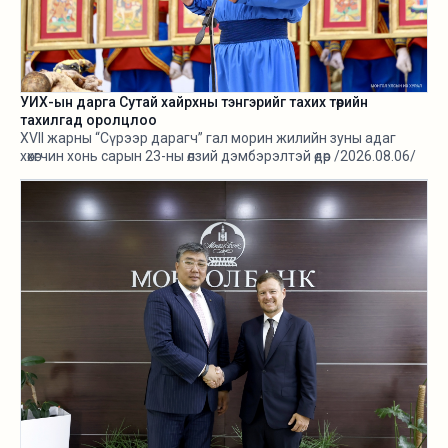
УИХ-ын дарга Сутай хайрхны тэнгэрийг тахих төрийн
тахилгад оролцлоо
XVII жарны “Сүрээр дарагч” гал морин жилийн зуны адаг
хөхөгчин хонь сарын 23-ны өлзий дэмбэрэлтэй өдөр /2026.08.06/
Сутай хайрхны тэнгэрийг тайх төрийн тахилга боллоо.