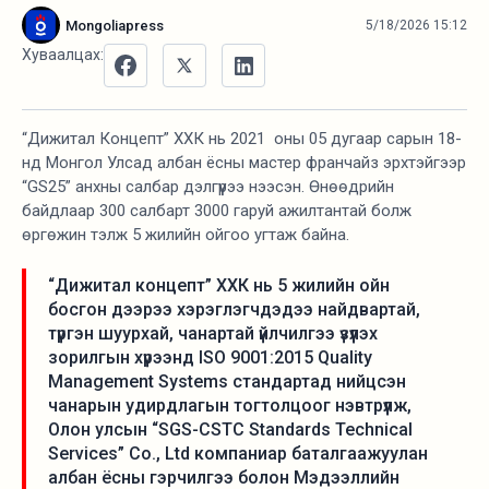
Mongoliapress
5/18/2026 15:12
Хуваалцах:
“Дижитал Концепт” ХХК нь 2021 оны 05 дугаар сарын 18-
нд Монгол Улсад албан ёсны мастер франчайз эрхтэйгээр
“GS25” анхны салбар дэлгүүрээ нээсэн. Өнөөдрийн
байдлаар 300 салбарт 3000 гаруй ажилтантай болж
өргөжин тэлж 5 жилийн ойгоо угтаж байна.
“Дижитал концепт” ХХК нь 5 жилийн ойн
босгон дээрээ хэрэглэгчдэдээ найдвартай,
түргэн шуурхай, чанартай үйлчилгээ үзүүлэх
зорилгын хүрээнд ISO 9001:2015 Quality
Management Systems стандартад нийцсэн
чанарын удирдлагын тогтолцоог нэвтрүүлж,
Олон улсын “SGS-CSTC Standards Technical
Services” Co., Ltd компаниар баталгаажуулан
албан ёсны гэрчилгээ болон Мэдээллийн