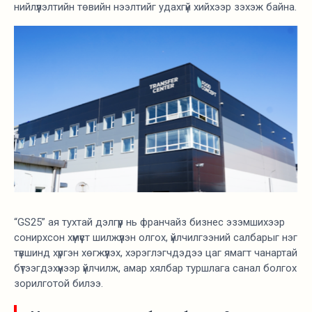
нийлүүлэлтийн төвийн нээлтийг удахгүй хийхээр зэхэж байна.
“GS25” ая тухтай дэлгүүр нь франчайз бизнес эзэмшихээр
сонирхсон хүмүүст шилжүүлэн олгох, үйлчилгээний салбарыг нэг
түвшинд хүргэн хөгжүүлэх, хэрэглэгчдэдээ цаг ямагт чанартай
бүтээгдэхүүнээр үйлчилж, амар хялбар туршлага санал болгох
зорилготой билээ.