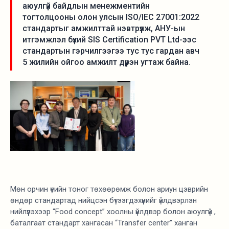
аюулгүй байдлын менежментийн
тогтолцооны олон улсын ISO/IEC 27001:2022
стандартыг амжилттай нэвтрүүлж, АНУ-ын
итгэмжлэл бүхий SIS Certification PVT Ltd-ээс
стандартын гэрчилгээгээ тус тус гардан авч
5 жилийн ойгоо амжилт дүүрэн угтаж байна.
Мөн орчин үеийн тоног төхөөрөмж болон ариун цэврийн
өндөр стандартад нийцсэн бүтээгдэхүүнийг үйлдвэрлэн
нийлүүлэхээр “Food concept” хоолны үйлдвэр болон аюулгүй ,
баталгаат стандарт хангасан “Transfer center” ханган