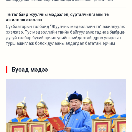
хэрэгжүүлж байна.
Төв талбайд жуулчны мэдээлэл, сурталчилгааны төв
ажиллаж эхэллээ
Сүхбаатарын талбайд “Жуулчны мэдээллийн төв” ажиллуулж
эхэлжээ. Тус мэдээллийн төвийн байгууламж гаднаа бөмбөрцөг
дугуй хэлбэр бүхий орчин үеийн шийдэлтэй, дөрвөн улирлын
турш ашиглаж болох дулааны алдагдал багатай, эрчим
хүчний хэмнэлттэй зөөврийн байгууламж бөгөөд үндэсний
онцлогийг тусгасан байхаар төлөвлөж “Орд гэр” ХХК-тай
хамтран угсармал модон араг бүтэцтэйгээр байгуулсан
байна.
Бусад мэдээ