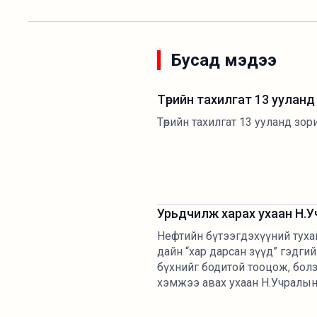
Бусад мэдээ
Төрийн тахилгат 13 уулан
Төрийн тахилгат 13 ууланд зо
Урьдчилж харах ухаан Н.У
Нефтийн бүтээгдэхүүний туха
дайн “хар дарсан зүүд” гэдгийг
бүхнийг бодитой тооцож, бол
хэмжээ авах ухаан Н.Учралын 