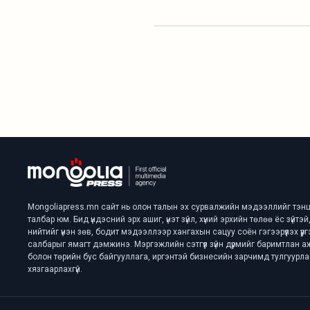
Mongoliapress.mn сайт нь олон талын эх сурвалжийн мэдээллийг тэнц
талбар юм. Бид үндэсний эрх ашиг, үнэт зүйл, хүний эрхийн төлөө ёс зүйт
нийтийг үнэн зөв, бодит мэдээллээр хангахын сацуу соён гэгээрүүлэх үүрг
салбарыг ямагт дэмжинэ. Мэргэжлийн сэтгүүл зүйн дүрмийг баримтлан 
болон төрийн бус байгууллага, иргэнтэй бизнесийн зарчимд тулгуурл
хязгаарлахгүй.