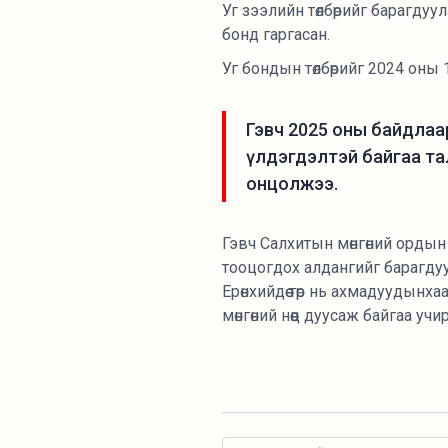
Уг зээлийн төлбөрийг барагдуу
бонд гаргасан.
Уг бондын төлбөрийг 2024 оны 
Гэвч 2025 оны байдлаар 
үлдэгдэлтэй байгаа та
онцолжээ.
Гэвч Салхитын мөнгөний ордын 
тооцогдох алдангийг барагду
Ерөнхийдөө төр нь ахмадуудынха
мөнгөний нөөц дуусаж байгаа уч