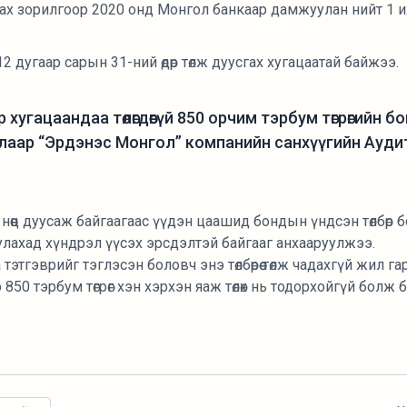
лах зорилгоор 2020 онд Монгол банкаар дамжуулан нийт 1 их
12 дугаар сарын 31-ний өдөр төлж дуусгах хугацаатай байжээ.
хугацаандаа төлөгдөөгүй 850 орчим тэрбум төгрөгийн бо
лаар “Эрдэнэс Монгол” компанийн санхүүгийн Ауд
нөөц дуусаж байгаагаас үүдэн цаашид бондын үндсэн төлбөр 
улахад хүндрэл үүсэх эрсдэлтэй байгааг анхааруулжээ.
а тэтгэврийг тэглэсэн боловч энэ төлбөрөө төлж чадахгүй жил 
ир 850 тэрбум төгрөг хэн хэрхэн яаж төлөх нь тодорхойгүй болж 