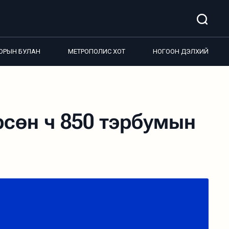
ОРЫН БУЛАН
МЕТРОПОЛИС ХОТ
НОГООН ДЭЛХИЙ
рсөн ч 850 тэрбумын