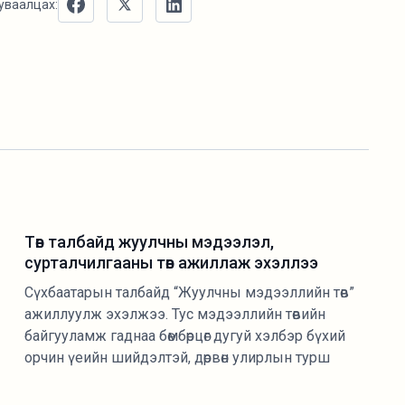
уваалцах:
Төв талбайд жуулчны мэдээлэл,
сурталчилгааны төв ажиллаж эхэллээ
Сүхбаатарын талбайд “Жуулчны мэдээллийн төв”
ажиллуулж эхэлжээ. Тус мэдээллийн төвийн
байгууламж гаднаа бөмбөрцөг дугуй хэлбэр бүхий
орчин үеийн шийдэлтэй, дөрвөн улирлын турш
ашиглаж болох дулааны алдагдал багатай, эрчим
хүчний хэмнэлттэй зөөврийн байгууламж бөгөөд