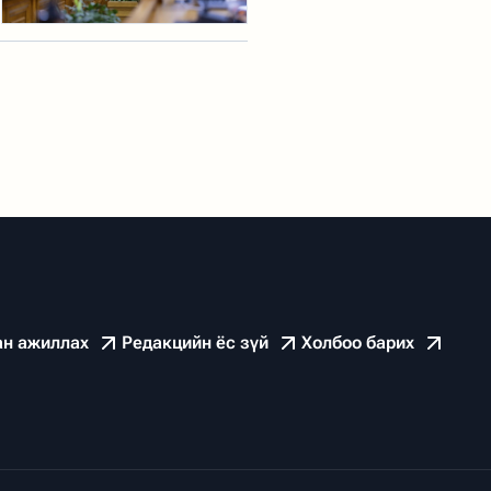
ан ажиллах
Редакцийн ёс зүй
Холбоо барих