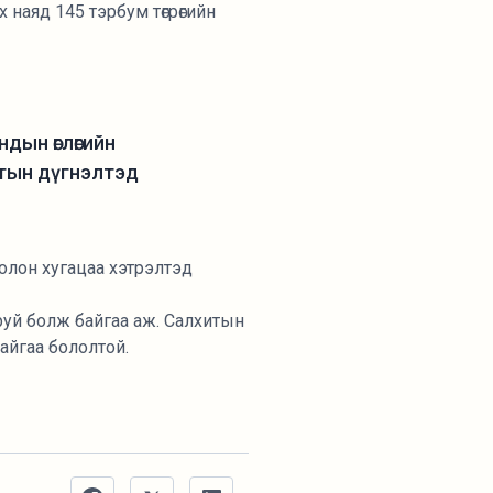
 наяд 145 тэрбум төгрөгийн
ндын өглөгийн
итын дүгнэлтэд
болон хугацаа хэтрэлтэд
гаруй болж байгаа аж. Салхитын
байгаа бололтой.