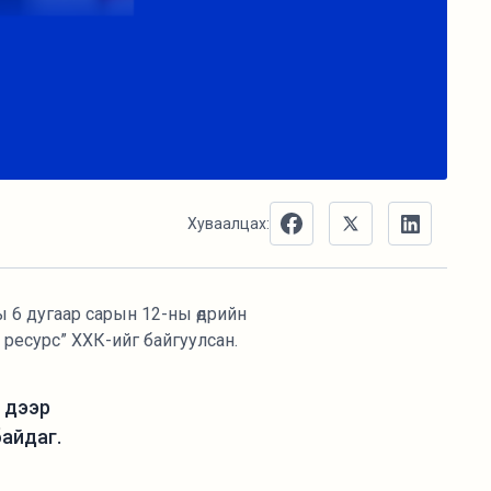
Хуваалцах:
ы 6 дугаар сарын 12-ны өдрийн
ресурс” ХХК-ийг байгуулсан.
н дээр
байдаг.