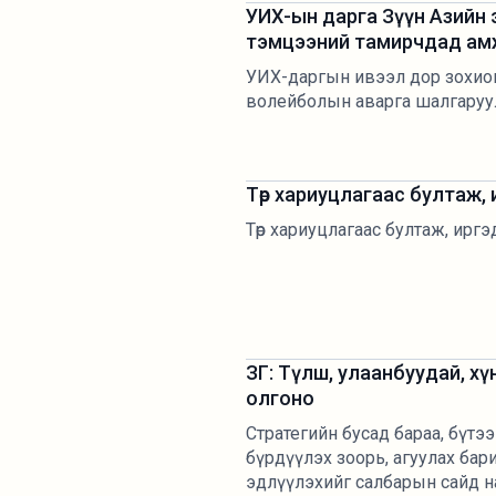
УИХ-ын дарга Зүүн Азийн
тэмцээний тамирчдад ам
УИХ-даргын ивээл дор зохион
волейболын аварга шалгаруулах
Төр хариуцлагаас бултаж, ир
Төр хариуцлагаас бултаж, иргэд 
ЗГ: Түлш, улаанбуудай, хү
олгоно
Стратегийн бусад бараа, бүтээ
бүрдүүлэх зоорь, агуулах барих
эдлүүлэхийг салбарын сайд на