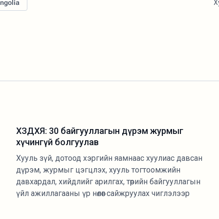
ngolia
Х
ХЗДХЯ: 30 байгууллагын дүрэм журмыг
хүчингүй болгуулав
Хууль зүй, дотоод хэргийн яамнаас хуулиас давсан
дүрэм, журмыг цэгцлэх, хууль тогтоомжийн
давхардал, хийдлийг арилгах, төрийн байгууллагын
үйл ажиллагааны үр нөлөөг сайжруулах чиглэлээр
төлөвлөгөөт арга хэмжээг үе шаттай хэрэгжүүлж байна.