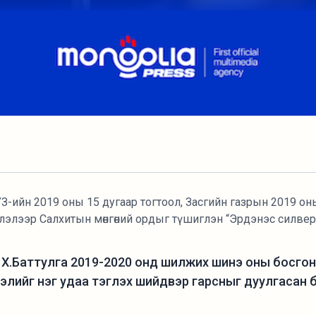
-ийн 2019 оны 15 дугаар тогтоол, Засгийн газрын 2019 он
лэлээр Салхитын мөнгөний ордыг түшиглэн “Эрдэнэс силвер 
н Х.Баттулга 2019-2020 онд шилжих шинэ оны босго
элийг нэг удаа тэглэх шийдвэр гарсныг дуулгасан 