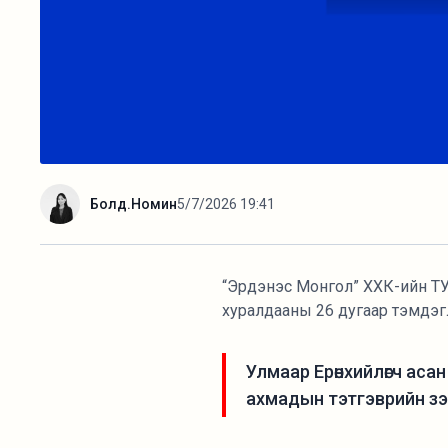
Болд.Номин
5/7/2026 19:41
“Эрдэнэс Монгол” ХХК-ийн ТУЗ
хуралдааны 26 дугаар тэмдэг
Улмаар Ерөнхийлөгч аса
ахмадын тэтгэврийн зэ