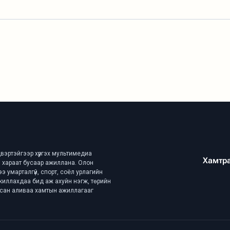
вэртэйгээр хүргэх мультимедиа
Хамтр
эй, хараат бусаар ажиллана. Олон
ээ умарталгүй, спорт, соёл урлагийн
ажиллахдаа бид аж ахуйн нэгж, төрийн
асан аливаа хамтын ажиллагааг