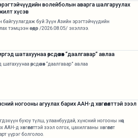
 эрэгтэйчүүдийн волейболын аварга шалгаруулах
жилт хүсэв
 байгуулагдаж буй Зүүн Азийн эрэгтэйчүүдийн
 тэмцээн өнөөдөр /2026.08.05/ эхэллээ.
гэд шатахуунаа өөрсдөө зөөх “даалгавар” авлаа
шатахуунаа өөрсдөө зөөх “даалгавар” авлаа
нсний ногооны агуулах барих ААН-д хөнгөлөлттэй зээл
гдэхүүн буюу түлш, улаанбуудай, хүнсний ногооны нөөц
 ААН-д хөнгөлөлттэй зээл олгох, цахилгааны хөнгөлөлт
рт үүрэг болголоо.