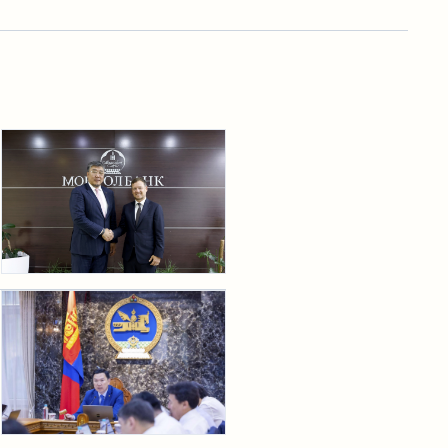
үндэсний онцлогийг тусгасан байхаар төлөвлөж “Орд
гэр” ХХК-тай хамтран угсармал модон араг
бүтэцтэйгээр байгуулсан байна.