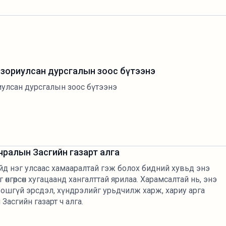
д зориулсан дурсгалын зоос бүтээнэ
риулсан дурсгалын зоос бүтээнэ
чралын Засгийн газарт алга
йд нэг улсаас хамааралтай гэж болох бидний хувьд энэ
 өнгөрсөн хугацаанд хангалттай ярилаа. Харамсалтай нь, энэ
зошгүй эрсдэл, хүндрэлийг урьдчилж харж, хариу арга
Засгийн газарт ч алга.