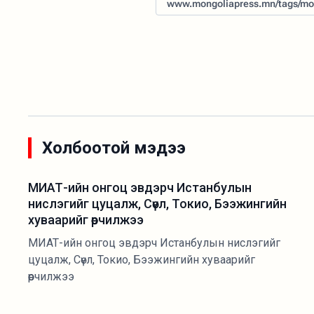
www.mongoliapress.mn/tags/mo
Холбоотой мэдээ
МИАТ-ийн онгоц эвдэрч Истанбулын
нислэгийг цуцалж, Сөүл, Токио, Бээжингийн
хуваарийг өөрчилжээ
МИАТ-ийн онгоц эвдэрч Истанбулын нислэгийг
цуцалж, Сөүл, Токио, Бээжингийн хуваарийг
өөрчилжээ