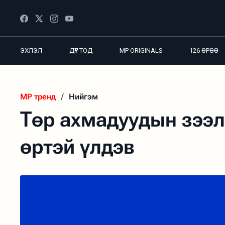
ЭХЛЭЛ
ДҮР ТОД
MP ORIGINALS
126 ӨРӨӨ
MP тренд
/
Нийгэм
Төр ахмадуудын зээл
өртэй үлдэв