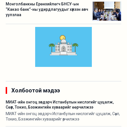
Монголбанкны Ерөнхийлөгч БНСУ-ын
“Какао банк”-ны удирдлагуудыг хүлээн авч
уулзлаа
Холбоотой мэдээ
МИАТ-ийн онгоц эвдэрч Истанбулын нислэгийг цуцалж,
Сөүл, Токио, Бээжингийн хуваарийг өөрчилжээ
МИАТ-ийн онгоц эвдэрч Истанбулын нислэгийг цуцалж, Сөүл,
Токио, Бээжингийн хуваарийг өөрчилжээ