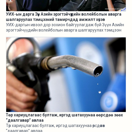
УИХ-ын дарга Зүүн Азийн эрэгтэйчүүдийн волейболын аварга
шалгаруулах тэмцээний тамирчдад амжилт хүсэв
УИХ-даргын ивээл дор зохион байгуулагдаж буй Зүүн Азийн
эрэгтэйчүүдийн волейболын аварга шалгаруулах тэмцээн
өнөөдөр /2026.08.05/ эхэллээ.
Төр хариуцлагаас бултаж, иргэд шатахуунаа өөрсдөө зөөх
“даалгавар” авлаа
Төр хариуцлагаас бултаж, иргэд шатахуунаа өөрсдөө зөөх
“даалгавар” авлаа