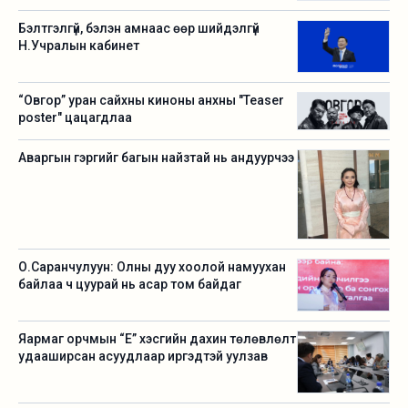
Бэлтгэлгүй, бэлэн амнаас өөр шийдэлгүй
Н.Учралын кабинет
“Овгор” уран сайхны киноны анхны "Teaser
poster" цацагдлаа
Аваргын гэргийг багын найзтай нь андуурчээ
О.Саранчулуун: Олны дуу хоолой намуухан
байлаа ч цуурай нь асар том байдаг
Яармаг орчмын “Е” хэсгийн дахин төлөвлөлт
удааширсан асуудлаар иргэдтэй уулзав