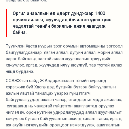
Оргил ачааллын үед өдөрт дунджаар 1400
орчим аялагч, жуулчдад үйлчилгээ үзүүлэх хүчин
чадалтай төвийн барилгын ажил явагдаж
байна.
Түүнчлэн Хөвсгөл нуурын эрэг орчмын автомашины зогсоол
байгуулагдсанаар явган аялал, дугуйн аялал, морин аялал
зэрэг байгальд ээлтэй аялал жуулчлалын төрлүүдийг
хөгжүүлэх, иргэд, жуулчдад илүү аюулгүй, тав тухтай аялах
нөхцөл бүрдэнэ.
ССАЖЗ-ын сайд Ж.Алдаржавхлан төслийн хүрээнд
хэрэгжиж буй Хөвсгөл дэд бүтцийн бүтээн байгуулалтын
ажлын явцтай танилцах үеэрээ гүйцэтгэгч
байгууллагуудад ажлын чанар, стандартыг мөрдөн ажиллах,
хугацаанд нь чанартай гүйцэтгэн ашиглалтад оруулах
чиглэл өгч, орон нутгийн удирдлагуудад аялал жуулчлалыг
хөгжүүлэх бүтээн байгуулалтын ажилд хяналт тавих, иргэд,
аж ахуйн нэгжүүдийн оролцоог нэмэгдүүлж, ашиглалтын