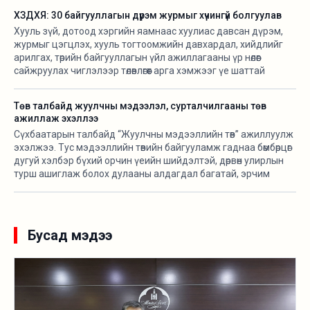
ХЗДХЯ: 30 байгууллагын дүрэм журмыг хүчингүй болгуулав
Хууль зүй, дотоод хэргийн яамнаас хуулиас давсан дүрэм,
журмыг цэгцлэх, хууль тогтоомжийн давхардал, хийдлийг
арилгах, төрийн байгууллагын үйл ажиллагааны үр нөлөөг
сайжруулах чиглэлээр төлөвлөгөөт арга хэмжээг үе шаттай
хэрэгжүүлж байна.
Төв талбайд жуулчны мэдээлэл, сурталчилгааны төв
ажиллаж эхэллээ
Сүхбаатарын талбайд “Жуулчны мэдээллийн төв” ажиллуулж
эхэлжээ. Тус мэдээллийн төвийн байгууламж гаднаа бөмбөрцөг
дугуй хэлбэр бүхий орчин үеийн шийдэлтэй, дөрвөн улирлын
турш ашиглаж болох дулааны алдагдал багатай, эрчим
хүчний хэмнэлттэй зөөврийн байгууламж бөгөөд үндэсний
онцлогийг тусгасан байхаар төлөвлөж “Орд гэр” ХХК-тай
хамтран угсармал модон араг бүтэцтэйгээр байгуулсан
байна.
Бусад мэдээ