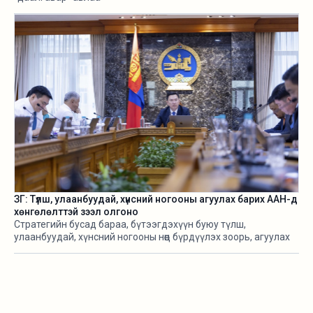
ЗГ: Түлш, улаанбуудай, хүнсний ногооны агуулах барих ААН-д
хөнгөлөлттэй зээл олгоно
Стратегийн бусад бараа, бүтээгдэхүүн буюу түлш,
улаанбуудай, хүнсний ногооны нөөц бүрдүүлэх зоорь, агуулах
барих ААН-д хөнгөлөлттэй зээл олгох, цахилгааны хөнгөлөлт
эдлүүлэхийг салбарын сайд нарт үүрэг болголоо.