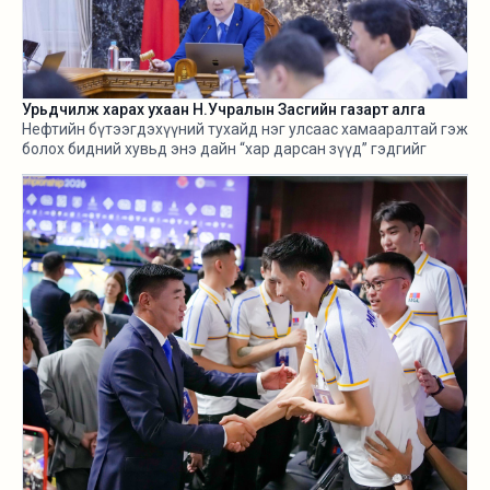
Урьдчилж харах ухаан Н.Учралын Засгийн газарт алга
Нефтийн бүтээгдэхүүний тухайд нэг улсаас хамааралтай гэж
болох бидний хувьд энэ дайн “хар дарсан зүүд” гэдгийг
өнгөрсөн хугацаанд хангалттай ярилаа. Харамсалтай нь, энэ
бүхнийг бодитой тооцож, болзошгүй эрсдэл, хүндрэлийг
урьдчилж харж, хариу арга хэмжээ авах ухаан Н.Учралын
Засгийн газарт ч алга.