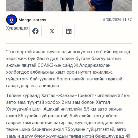
Mongoliapress
6/30/2026 11:37
Хуваалцах:
“Тогтвортой аялал жуулчлалыг хөгжүүлэх төсөл”-ийн хүрээнд
хэрэгжиж буй Хөвсгөл дэд төслийн бүтээн байгуулалтын
ажлын явцтай ССАЖЗ-ын сайд Ж.Алдаржавхлан
холбогдох албаныхны хамт орон нутагт ажиллаж,
гүйцэтгэгч байгууллага болон төслийн нэгжийн төлөөлөлтэй
газар дээр нь танилцлаа.
Төслийн хүрээнд Хатгал–Жанхай–Тойлогт чиглэлийн 32 км
авто зам, түүнтэй холбох 2 км зам болон Хатгал–
Хүзүүвчийн шил–Ашихай чиглэлийн 5.5 км авто замын
ажил 85 хувийн гүйцэтгэлтэй, байгалийн цогцолборт
газрын хамгаалалтын захиргаа, жуулчдын мэдээллийн
төвийн шинэ барилгын ажил 75 хувийн гүйцэтгэлтэй, авто
замын дагуу буюу жуулчдын төвлөрөл ихтэй байршлуудад 49