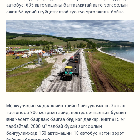
автобус, 635 автомашины багтаамжтай авто зогсоолын
ажил 65 хувийн гүйцэтгэлтэй тус тус үргэлжилж байна.
Мөн жуулчдын мэдээллийн төвийн байгууламж нь Хатгал
тосгоноос 300 метрийн зайд, нэвтрэх хяналтын бүсийн
өмнөх хэсэгт байрлаж байгаа бөгөөд нэг давхар, нийт 815 м²
талбайтай, 2000 м² талбай бүхий зогсоолын
байгууламжид 150 автомашин, 10 автобус нэгэн зэрэг
байрлах боломжтой.