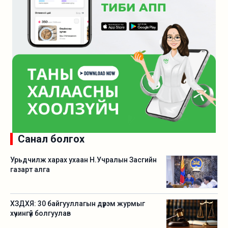
Санал болгох
Урьдчилж харах ухаан Н.Учралын Засгийн
газарт алга
ХЗДХЯ: 30 байгууллагын дүрэм журмыг
хүчингүй болгуулав