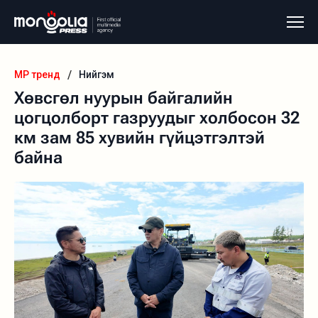
/
MP тренд
Нийгэм
Хөвсгөл нуурын байгалийн
цогцолборт газруудыг холбосон 32
км зам 85 хувийн гүйцэтгэлтэй
байна