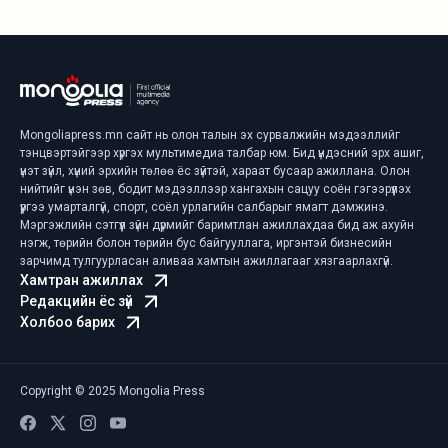
Mongoliapress.mn сайт нь олон талын эх сурвалжийн мэдээллийг
тэнцвэртэйгээр хүргэх мультимедиа талбар юм. Бид үндэсний эрх ашиг,
үнэт зүйл, хүний эрхийн төлөө ёс зүйтэй, хараат бусаар ажиллана. Олон
нийтийг үнэн зөв, бодит мэдээллээр хангахын сацуу соён гэгээрүүлэх
үүргээ умарталгүй, спорт, соёл урлагийн салбарыг ямагт дэмжинэ.
Мэргэжлийн сэтгүүл зүйн дүрмийг баримтлан ажиллахдаа бид аж ахуйн
нэгж, төрийн болон төрийн бус байгууллага, иргэнтэй бизнесийн
зарчимд тулгуурласан аливаа хамтын ажиллагааг хязгаарлахгүй.
Хамтран ажиллах
Редакцийн ёс зүй
Холбоо барих
Copyright © 2025 Mongolia Press