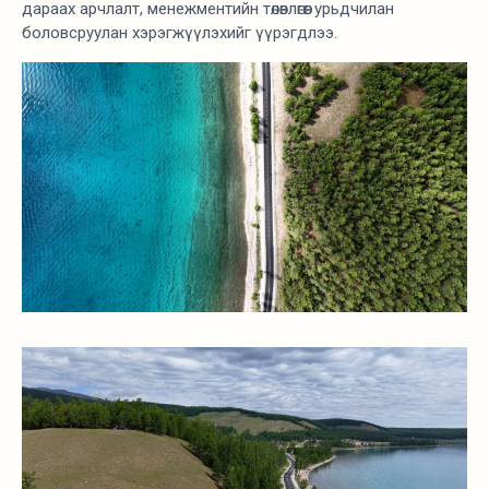
дараах арчлалт, менежментийн төлөвлөгөөг урьдчилан
боловсруулан хэрэгжүүлэхийг үүрэгдлээ.