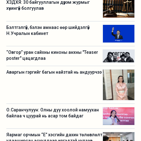
ХЗДХЯ: 30 байгууллагын дүрэм журмыг
хүчингүй болгуулав
Бэлтгэлгүй, бэлэн амнаас өөр шийдэлгүй
Н.Учралын кабинет
“Овгор” уран сайхны киноны анхны "Teaser
poster" цацагдлаа
Аваргын гэргийг багын найзтай нь андуурчээ
О.Саранчулуун: Олны дуу хоолой намуухан
байлаа ч цуурай нь асар том байдаг
Яармаг орчмын “Е” хэсгийн дахин төлөвлөлт
удааширсан асуудлаар иргэдтэй уулзав