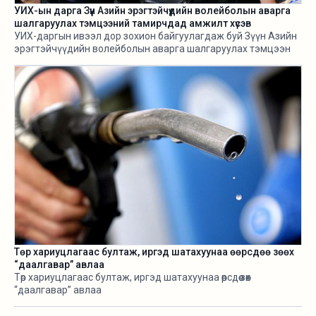
УИХ-ын дарга Зүүн Азийн эрэгтэйчүүдийн волейболын аварга
шалгаруулах тэмцээний тамирчдад амжилт хүсэв
УИХ-даргын ивээл дор зохион байгуулагдаж буй Зүүн Азийн
эрэгтэйчүүдийн волейболын аварга шалгаруулах тэмцээн
өнөөдөр /2026.08.05/ эхэллээ.
Төр хариуцлагаас бултаж, иргэд шатахуунаа өөрсдөө зөөх
“даалгавар” авлаа
Төр хариуцлагаас бултаж, иргэд шатахуунаа өөрсдөө зөөх
“даалгавар” авлаа