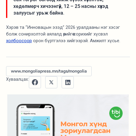
хөдөлмөрч хичээнгүй, 12 – 25 насны хүүхэд
залуусыг урьж байна.
Хэрэв та “Инновацын эзэд” 2026 уралдааны нэг хэсэг
болж сонирхолтой аялалд өөрийгөө сорихийг хүсвэл
холбоосоор
орон бүртгэлээ хийгээрэй. Амжилт хүсье.
www.mongoliapress.mn/tags/mongolia
Хуваалцах: