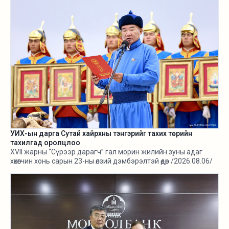
УИХ-ын дарга Сутай хайрхны тэнгэрийг тахих төрийн
тахилгад оролцлоо
XVII жарны “Сүрээр дарагч” гал морин жилийн зуны адаг
хөхөгчин хонь сарын 23-ны өлзий дэмбэрэлтэй өдөр /2026.08.06/
Сутай хайрхны тэнгэрийг тайх төрийн тахилга боллоо.