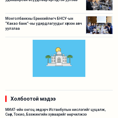
Монголбанкны Ерөнхийлөгч БНСУ-ын
“Какао банк”-ны удирдлагуудыг хүлээн авч
уулзлаа
Холбоотой мэдээ
МИАТ-ийн онгоц эвдэрч Истанбулын нислэгийг цуцалж,
Сөүл, Токио, Бээжингийн хуваарийг өөрчилжээ