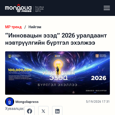
/
MP тренд
Нийгэм
“Инновацын эзэд” 2026 уралдаант
нэвтрүүлгийн бүртгэл эхэлжээ
Mongoliapress
5/19/2026 17:31
Хуваалцах: