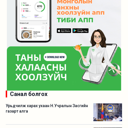
Санал болгох
Урьдчилж харах ухаан Н.Учралын Засгийн
газарт алга