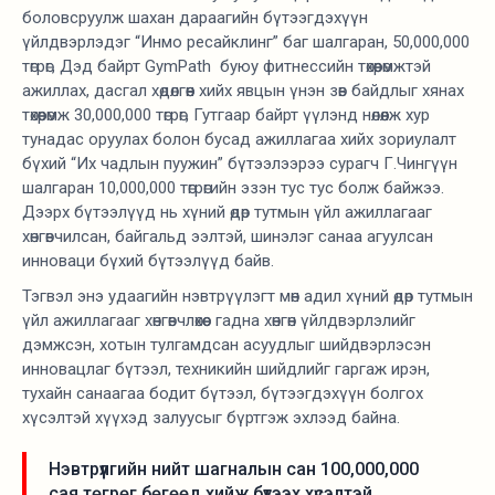
боловсруулж шахан дараагийн бүтээгдэхүүн
үйлдвэрлэдэг “Инмо ресайклинг” баг шалгаран, 50,000,000
төгрөг, Дэд байрт GymPath буюу фитнессийн төхөөрөмжтэй
ажиллах, дасгал хөдөлгөөн хийх явцын үнэн зөв байдлыг хянах
төхөөрөмж 30,000,000 төгрөг, Гутгаар байрт үүлэнд нөлөөлж хур
тунадас оруулах болон бусад ажиллагаа хийх зориулалт
бүхий “Их чадлын пуужин” бүтээлээрээ сурагч Г.Чингүүн
шалгаран 10,000,000 төгрөгийн эзэн тус тус болж байжээ.
Дээрх бүтээлүүд нь хүний өдөр тутмын үйл ажиллагааг
хөнгөвчилсан, байгальд ээлтэй, шинэлэг санаа агуулсан
инноваци бүхий бүтээлүүд байв.
Тэгвэл энэ удаагийн нэвтрүүлэгт мөн адил хүний өдөр тутмын
үйл ажиллагааг хөнгөвчлөхөөс гадна хөнгөн үйлдвэрлэлийг
дэмжсэн, хотын тулгамдсан асуудлыг шийдвэрлэсэн
инновацлаг бүтээл, техникийн шийдлийг гаргаж ирэн,
тухайн санаагаа бодит бүтээл, бүтээгдэхүүн болгох
хүсэлтэй хүүхэд залуусыг бүртгэж эхлээд байна.
Нэвтрүүлгийн нийт шагналын сан 100,000,000
сая төгрөг бөгөөд хийж бүтээх хүсэлтэй,