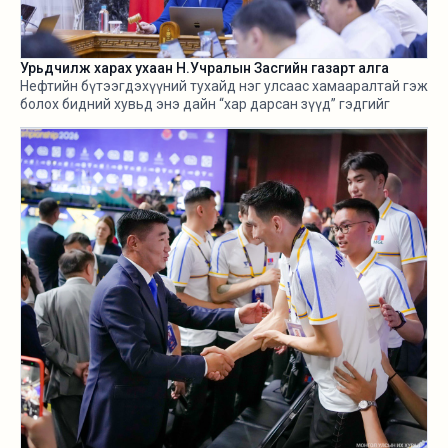
Урьдчилж харах ухаан Н.Учралын Засгийн газарт алга
Нефтийн бүтээгдэхүүний тухайд нэг улсаас хамааралтай гэж
болох бидний хувьд энэ дайн “хар дарсан зүүд” гэдгийг
өнгөрсөн хугацаанд хангалттай ярилаа. Харамсалтай нь, энэ
бүхнийг бодитой тооцож, болзошгүй эрсдэл, хүндрэлийг
урьдчилж харж, хариу арга хэмжээ авах ухаан Н.Учралын
Засгийн газарт ч алга.