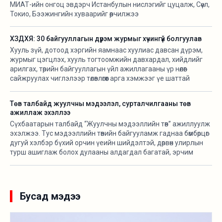
МИАТ-ийн онгоц эвдэрч Истанбулын нислэгийг цуцалж, Сөүл,
Токио, Бээжингийн хуваарийг өөрчилжээ
ХЗДХЯ: 30 байгууллагын дүрэм журмыг хүчингүй болгуулав
Хууль зүй, дотоод хэргийн яамнаас хуулиас давсан дүрэм,
журмыг цэгцлэх, хууль тогтоомжийн давхардал, хийдлийг
арилгах, төрийн байгууллагын үйл ажиллагааны үр нөлөөг
сайжруулах чиглэлээр төлөвлөгөөт арга хэмжээг үе шаттай
хэрэгжүүлж байна.
Төв талбайд жуулчны мэдээлэл, сурталчилгааны төв
ажиллаж эхэллээ
Сүхбаатарын талбайд “Жуулчны мэдээллийн төв” ажиллуулж
эхэлжээ. Тус мэдээллийн төвийн байгууламж гаднаа бөмбөрцөг
дугуй хэлбэр бүхий орчин үеийн шийдэлтэй, дөрвөн улирлын
турш ашиглаж болох дулааны алдагдал багатай, эрчим
хүчний хэмнэлттэй зөөврийн байгууламж бөгөөд үндэсний
онцлогийг тусгасан байхаар төлөвлөж “Орд гэр” ХХК-тай
хамтран угсармал модон араг бүтэцтэйгээр байгуулсан
байна.
Бусад мэдээ