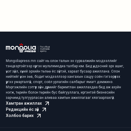
Mongoliapress.mn сайт нь олон талын эх сурвалжийн мэдээллийг
тэнцвэртэйгээр хүргэх мультимедиа талбар юм. Бид үндэсний эрх ашиг,
үнэт зүйл, хүний эрхийн төлөө ёс зүйтэй, хараат бусаар ажиллана. Олон
нийтийг үнэн зөв, бодит мэдээллээр хангахын сацуу соён гэгээрүүлэх
үүргээ умарталгүй, спорт, соёл урлагийн салбарыг ямагт дэмжинэ.
Мэргэжлийн сэтгүүл зүйн дүрмийг баримтлан ажиллахдаа бид аж ахуйн
нэгж, төрийн болон төрийн бус байгууллага, иргэнтэй бизнесийн
зарчимд тулгуурласан аливаа хамтын ажиллагааг хязгаарлахгүй.
Хамтран ажиллах
Редакцийн ёс зүй
Холбоо барих