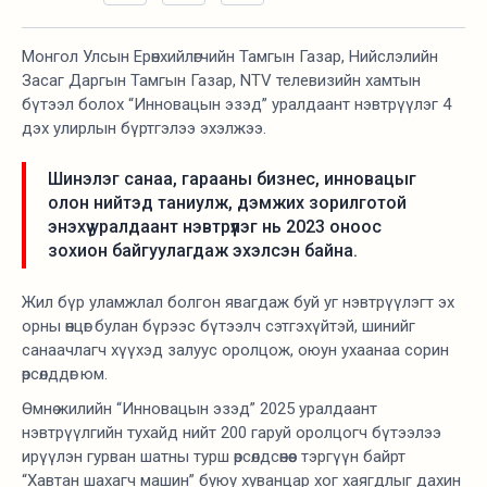
Монгол Улсын Ерөнхийлөгчийн Тамгын Газар, Нийслэлийн
Засаг Даргын Тамгын Газар, NTV телевизийн хамтын
бүтээл болох “Инновацын эзэд” уралдаант нэвтрүүлэг 4
дэх улирлын бүртгэлээ эхэлжээ.
Шинэлэг санаа, гарааны бизнес, инновацыг
олон нийтэд таниулж, дэмжих зорилготой
энэхүү уралдаант нэвтрүүлэг нь 2023 оноос
зохион байгуулагдаж эхэлсэн байна.
Жил бүр уламжлал болгон явагдаж буй уг нэвтрүүлэгт эх
орны өнцөг булан бүрээс бүтээлч сэтгэхүйтэй, шинийг
санаачлагч хүүхэд залуус оролцож, оюун ухаанаа сорин
өрсөлддөг юм.
Өмнө жилийн “Инновацын эзэд” 2025 уралдаант
нэвтрүүлгийн тухайд нийт 200 гаруй оролцогч бүтээлээ
ирүүлэн гурван шатны турш өрсөлдсөнөөс тэргүүн байрт
“Хавтан шахагч машин” буюу хуванцар хог хаягдлыг дахин