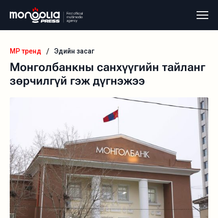
/
MP тренд
Эдийн засаг
Монголбанкны санхүүгийн тайланг
зөрчилгүй гэж дүгнэжээ