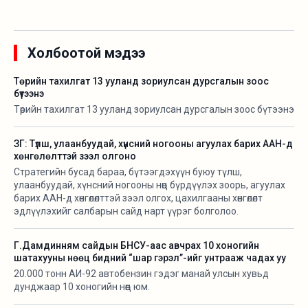
Холбоотой мэдээ
Төрийн тахилгат 13 ууланд зориулсан дурсгалын зоос
бүтээнэ
Төрийн тахилгат 13 ууланд зориулсан дурсгалын зоос бүтээнэ
ЗГ: Түлш, улаанбуудай, хүнсний ногооны агуулах барих ААН-д
хөнгөлөлттэй зээл олгоно
Стратегийн бусад бараа, бүтээгдэхүүн буюу түлш,
улаанбуудай, хүнсний ногооны нөөц бүрдүүлэх зоорь, агуулах
барих ААН-д хөнгөлөлттэй зээл олгох, цахилгааны хөнгөлөлт
эдлүүлэхийг салбарын сайд нарт үүрэг болголоо.
Г.Дамдинням сайдын БНСУ-аас авчрах 10 хоногийн
шатахууны нөөц бидний “шар гэрэл”-ийг унтрааж чадах уу
20.000 тонн АИ-92 автобензин гэдэг манай улсын хувьд
дунджаар 10 хоногийн нөөц юм.