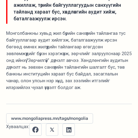
ажиллаж, төрийн байгууллагуудын санхүүгийн
тайланд хараат бус, хөндлөнгийн аудит хийж,
баталгаажуулж ирсэн.
Монголбанкны хувьд жил бүрийн санхүүгийн тайлангаа тус
байгууллагаар аудит хийлгэж, баталгаажуулж ирсэн
бөгөөд өмнөх жилүүдийн тайлангаар өгөгдсөн
зөвлөмжүүдийг бүрэн хэрэгжүүлж, зөрчлийг залруулснаар 2025
онд ийнхүү “Зөрчилгүй” дүгнэлт авчээ. Хөндлөнгийн аудитын
дүгнэлт нь зөвхөн санхүүгийн тайлангийн шалгалт бус, төв
банкны институцийн хараат бус байдал, засаглалын
чанар, олон улсын нэр хүнд, зах зээлийн итгэлийг
илэрхийлэх чухал үзүүлэлт болдог аж.
www.mongoliapress.mn/tags/mongolia
Хуваалцах: