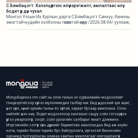
С.Бямбацогт: Хэлэлцүүлгээс илүү хэрэгжилт, амлалтаас илүү
бодит үр дүн чухал
Монгол Улсын Их Хурлын дарга С.Бямбацогт Санхүү, банкны
эмэгтэйчүүдийн холбооны төлөөлөлтэй өнөөдөр /2026.08.04/ уулзаж,
тус холбооны 10 жилийн ойн хүрээнд зохион байгуулах
“Ногоон санхүүжилт-Хүртээмжтэй тогтвортой хөгжилд”
чуулганы бэлтгэл ажил, зорилго, хүрэх үр дүнгийн талаар
санал солилцлоо.
Mongoliapress.mn сайт нь олон талын эх сурвалжийн мэдээллийг
тэнцвэртэйгээр хүргэх мультимедиа талбар юм. Бид үндэсний эрх ашиг,
үнэт зүйл, хүний эрхийн төлөө ёс зүйтэй, хараат бусаар ажиллана. Олон
нийтийг үнэн зөв, бодит мэдээллээр хангахын сацуу соён гэгээрүүлэх
үүргээ умарталгүй, спорт, соёл урлагийн салбарыг ямагт дэмжинэ.
Мэргэжлийн сэтгүүл зүйн дүрмийг баримтлан ажиллахдаа бид аж ахуйн
нэгж, төрийн болон төрийн бус байгууллага, иргэнтэй бизнесийн
зарчимд тулгуурласан аливаа хамтын ажиллагааг хязгаарлахгүй.