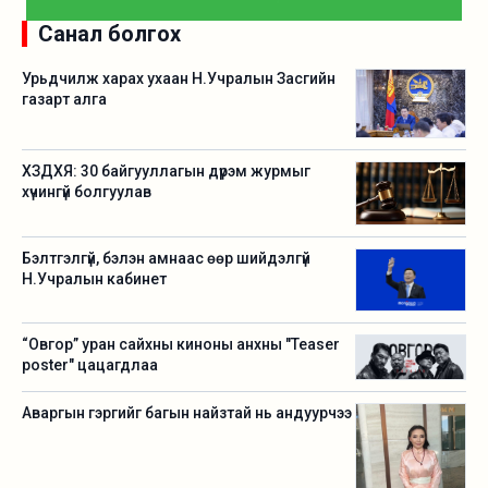
Санал болгох
Урьдчилж харах ухаан Н.Учралын Засгийн
газарт алга
ХЗДХЯ: 30 байгууллагын дүрэм журмыг
хүчингүй болгуулав
Бэлтгэлгүй, бэлэн амнаас өөр шийдэлгүй
Н.Учралын кабинет
“Овгор” уран сайхны киноны анхны "Teaser
poster" цацагдлаа
Аваргын гэргийг багын найзтай нь андуурчээ