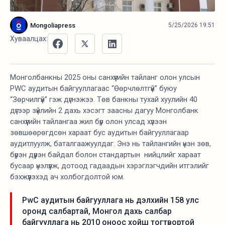
Mongoliapress
5/25/2026 19:51
Хуваалцах:
Монголбанкны 2025 оны санхүүгийн тайланг олон улсын
PWC аудитын байгууллагаас “Өөрчлөлтгүй” буюу
“Зөрчилгүй” гэж дүгнэжээ. Төв банкны тухай хуулийн 40
дүгээр зүйлийн 2 дахь хэсэгт заасны дагуу Монголбанк
санхүүгийн тайлангаа жил бүр олон улсад хүлээн
зөвшөөрөгдсөн хараат бус аудитын байгууллагаар
аудитлуулж, баталгаажуулдаг. Энэ нь тайлангийн үнэн зөв,
бүрэн дүүрэн байдал болон стандартын нийцлийг хараат
бусаар үнэлүүлж, дотоод гадаадын хэрэглэгчдийн итгэлийг
бэхжүүлэхэд ач холбогдолтой юм.
PwC аудитын байгууллага нь дэлхийн 158 улс
оронд салбартай, Монгол дахь салбар
байгууллага нь 2010 оноос хойш тогтвортой