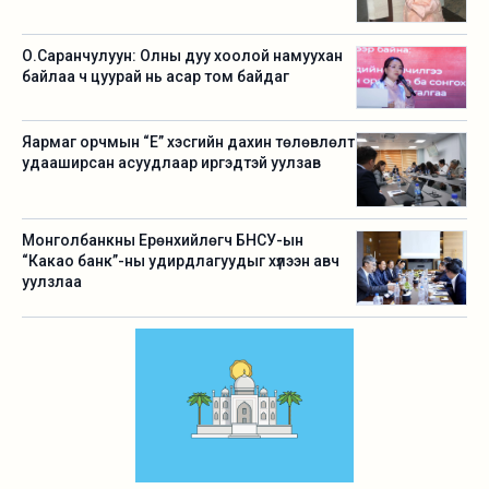
О.Саранчулуун: Олны дуу хоолой намуухан
байлаа ч цуурай нь асар том байдаг
Яармаг орчмын “Е” хэсгийн дахин төлөвлөлт
удааширсан асуудлаар иргэдтэй уулзав
Монголбанкны Ерөнхийлөгч БНСУ-ын
“Какао банк”-ны удирдлагуудыг хүлээн авч
уулзлаа