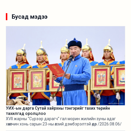
Бусад мэдээ
УИХ-ын дарга Сутай хайрхны тэнгэрийг тахих төрийн
тахилгад оролцлоо
XVII жарны “Сүрээр дарагч” гал морин жилийн зуны адаг
хөхөгчин хонь сарын 23-ны өлзий дэмбэрэлтэй өдөр /2026.08.06/
Сутай хайрхны тэнгэрийг тайх төрийн тахилга боллоо.