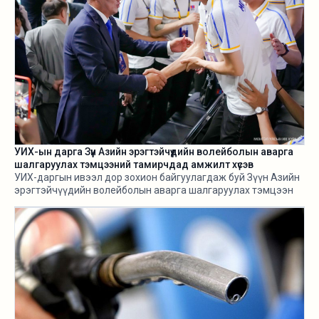
УИХ-ын дарга Зүүн Азийн эрэгтэйчүүдийн волейболын аварга
шалгаруулах тэмцээний тамирчдад амжилт хүсэв
УИХ-даргын ивээл дор зохион байгуулагдаж буй Зүүн Азийн
эрэгтэйчүүдийн волейболын аварга шалгаруулах тэмцээн
өнөөдөр /2026.08.05/ эхэллээ.