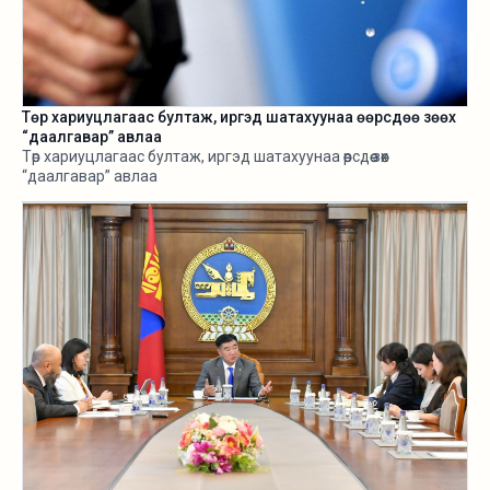
Төр хариуцлагаас бултаж, иргэд шатахуунаа өөрсдөө зөөх
“даалгавар” авлаа
Төр хариуцлагаас бултаж, иргэд шатахуунаа өөрсдөө зөөх
“даалгавар” авлаа