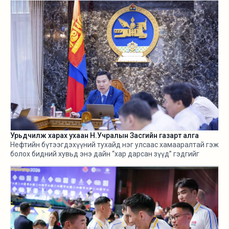
Урьдчилж харах ухаан Н.Учралын Засгийн газарт алга
Нефтийн бүтээгдэхүүний тухайд нэг улсаас хамааралтай гэж
болох бидний хувьд энэ дайн “хар дарсан зүүд” гэдгийг
өнгөрсөн хугацаанд хангалттай ярилаа. Харамсалтай нь, энэ
бүхнийг бодитой тооцож, болзошгүй эрсдэл, хүндрэлийг
урьдчилж харж, хариу арга хэмжээ авах ухаан Н.Учралын
Засгийн газарт ч алга.