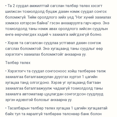
• Та 2 суудал амжилттай сагслан төлбөр төлөх хэсэгт
шилжсэн тохиолдолд буцаж дахин нэмж суудал сонгох
боломжгүй. Тийм оролдлого хийх үед "Нэг хүний захиалах
хэмжээ хэтэрсэн байна" гэсэн анхааруулга гарч ирнэ. Энэ
тохиолдолд таны нэмж авах оролдлого хийсэн суудлын
өнгө өөрчлөгдөх хэдий ч захиалга хийгдэхгүй болно.
• Хэрэв та сагсалсан суудлаа устгавал дахин сонгож
сагслах боломжтой. Энэ хугацаанд таны суудлыг өөр
хэрэглэгч захиалах боломжтойг анхаарна уу.
Төлбөр төлөх
• Хэрэглэгч та суудал сонгосноос хойш төлбөрөө төлж
захиалгаа баталгаажуулан дуусгах хүртэл 1 цагийн
хугацаа танд олгогдоно. Хэрэв уг хугацаанд багтаан
захиалгаа баталгаажуулж чадаагүй тохиолдолд таны
захиалга автоматаар цуцлагдан сонгогдсон суудлууд
эргэн идэвхтэй болохыг анхаарна уу.
• Тасалбарын төлбөр төлөх хугацаа 1 цагийн хугацаатай
байх тул та яаралгүй төлбөрөө төлснөөр банк болон