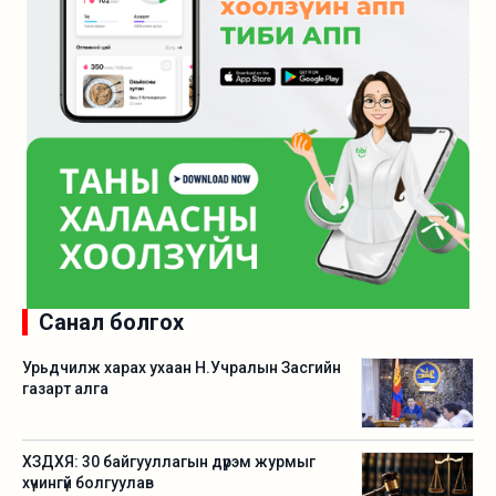
Санал болгох
Урьдчилж харах ухаан Н.Учралын Засгийн
газарт алга
ХЗДХЯ: 30 байгууллагын дүрэм журмыг
хүчингүй болгуулав