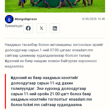
Mongoliapress
6/30/2026 16:40
Хуваалцах:
Наадмын тасалбар болон автомашины зогсоолын эрхийг
долоодугаар сарын 1-ний 07:00 цагаас enaadam.mn
сайтаар цахимаар худалдаалахаар болсон талаар
Үндэсний их баяр наадам зохион байгуулах хорооноос
мэдээллээ.
Үндэсний их баяр наадмын нээлтийг
долоодугаар сарын 11-нд дахин
толилуулдаг. Энэ хүрээнд долоодугаар
сарын 11-ний оройн 21:00 цагт болох баяр
наадмын нээлтийн тоглолтыг enaadam.mn
болон ticket.mn сайтаар худалдаална.