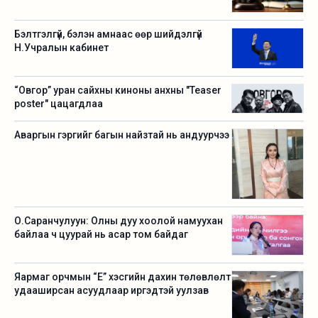
Бэлтгэлгүй, бэлэн амнаас өөр шийдэлгүй
Н.Учралын кабинет
“Овгор” уран сайхны киноны анхны "Teaser
poster" цацагдлаа
Аваргын гэргийг багын найзтай нь андуурчээ
О.Саранчулуун: Олны дуу хоолой намуухан
байлаа ч цуурай нь асар том байдаг
Яармаг орчмын “Е” хэсгийн дахин төлөвлөлт
удааширсан асуудлаар иргэдтэй уулзав