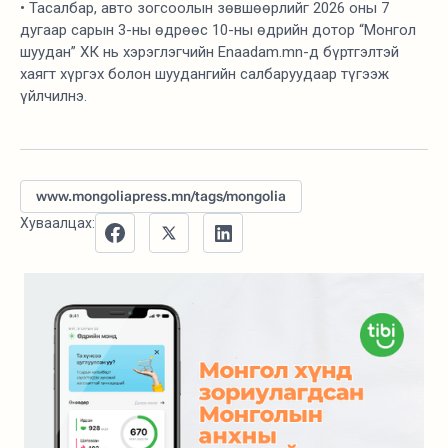
• Тасалбар, авто зогсоолын зөвшөөрлийг 2026 оны 7
дугаар сарын 3-ны өдрөөс 10-ны өдрийн дотор “Монгол
шуудан” ХК нь хэрэглэгчийн Enaadam.mn-д бүртгэлтэй
хаягт хүргэх болон шуудангийн салбаруудаар түгээж
үйлчилнэ.
www.mongoliapress.mn/tags/mongolia
Хуваалцах: