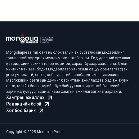
Mongoliapress.mn сайт нь олон талын эх сурвалжийн мэдээллийг
тэнцвэртэйгээр хүргэх мультимедиа талбар юм. Бид үндэсний эрх ашиг,
үнэт зүйл, хүний эрхийн төлөө ёс зүйтэй, хараат бусаар ажиллана. Олон
нийтийг үнэн зөв, бодит мэдээллээр хангахын сацуу соён гэгээрүүлэх
үүргээ умарталгүй, спорт, соёл урлагийн салбарыг ямагт дэмжинэ.
Мэргэжлийн сэтгүүл зүйн дүрмийг баримтлан ажиллахдаа бид аж ахуйн
нэгж, төрийн болон төрийн бус байгууллага, иргэнтэй бизнесийн
зарчимд тулгуурласан аливаа хамтын ажиллагааг хязгаарлахгүй.
Хамтран ажиллах
Редакцийн ёс зүй
Холбоо барих
Copyright © 2025 Mongolia Press