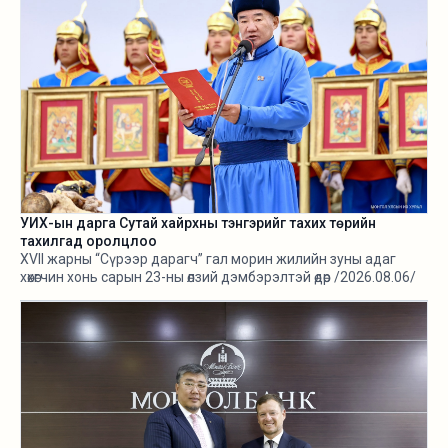
УИХ-ын дарга Сутай хайрхны тэнгэрийг тахих төрийн
тахилгад оролцлоо
XVII жарны “Сүрээр дарагч” гал морин жилийн зуны адаг
хөхөгчин хонь сарын 23-ны өлзий дэмбэрэлтэй өдөр /2026.08.06/
Сутай хайрхны тэнгэрийг тайх төрийн тахилга боллоо.