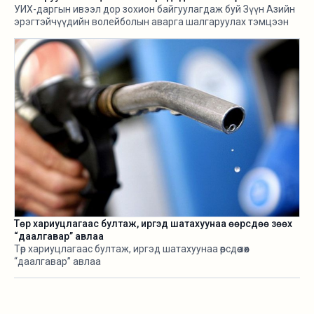
УИХ-даргын ивээл дор зохион байгуулагдаж буй Зүүн Азийн
эрэгтэйчүүдийн волейболын аварга шалгаруулах тэмцээн
өнөөдөр /2026.08.05/ эхэллээ.
Төр хариуцлагаас бултаж, иргэд шатахуунаа өөрсдөө зөөх
“даалгавар” авлаа
Төр хариуцлагаас бултаж, иргэд шатахуунаа өөрсдөө зөөх
“даалгавар” авлаа