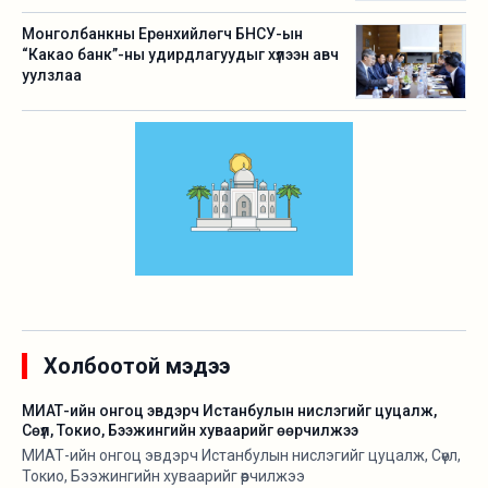
Монголбанкны Ерөнхийлөгч БНСУ-ын
“Какао банк”-ны удирдлагуудыг хүлээн авч
уулзлаа
Холбоотой мэдээ
МИАТ-ийн онгоц эвдэрч Истанбулын нислэгийг цуцалж,
Сөүл, Токио, Бээжингийн хуваарийг өөрчилжээ
МИАТ-ийн онгоц эвдэрч Истанбулын нислэгийг цуцалж, Сөүл,
Токио, Бээжингийн хуваарийг өөрчилжээ