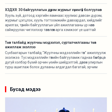
ХЗДХЯ: 30 байгууллагын дүрэм журмыг хүчингүй болгуулав
Хууль зүй, дотоод хэргийн яамнаас хуулиас давсан дүрэм,
журмыг цэгцлэх, хууль тогтоомжийн давхардал, хийдлийг
арилгах, төрийн байгууллагын үйл ажиллагааны үр нөлөөг
сайжруулах чиглэлээр төлөвлөгөөт арга хэмжээг үе шаттай
хэрэгжүүлж байна.
Төв талбайд жуулчны мэдээлэл, сурталчилгааны төв
ажиллаж эхэллээ
Сүхбаатарын талбайд “Жуулчны мэдээллийн төв” ажиллуулж
эхэлжээ. Тус мэдээллийн төвийн байгууламж гаднаа бөмбөрцөг
дугуй хэлбэр бүхий орчин үеийн шийдэлтэй, дөрвөн улирлын
турш ашиглаж болох дулааны алдагдал багатай, эрчим
хүчний хэмнэлттэй зөөврийн байгууламж бөгөөд үндэсний
онцлогийг тусгасан байхаар төлөвлөж “Орд гэр” ХХК-тай
хамтран угсармал модон араг бүтэцтэйгээр байгуулсан
байна.
Бусад мэдээ