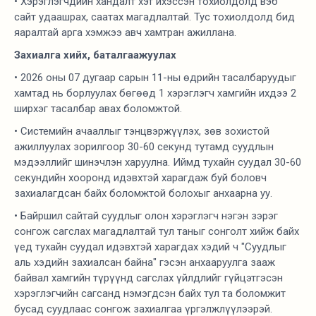
• Хэрэглэгчдийн хандалт хэт ихэссэн тохиолдолд вэб
сайт удаашрах, саатах магадлалтай. Тус тохиолдолд бид
яаралтай арга хэмжээ авч хамтран ажиллана.
Захиалга хийх, баталгаажуулах
• 2026 оны 07 дугаар сарын 11-ны өдрийн тасалбаруудыг
хамтад нь борлуулах бөгөөд 1 хэрэглэгч хамгийн ихдээ 2
ширхэг тасалбар авах боломжтой.
• Системийн ачааллыг тэнцвэржүүлэх, зөв зохистой
ажиллуулах зорилгоор 30-60 секунд тутамд суудлын
мэдээллийг шинэчлэн харуулна. Иймд тухайн суудал 30-60
секундийн хооронд идэвхтэй харагдаж буй боловч
захиалагдсан байх боломжтой болохыг анхаарна уу.
• Байршил сайтай суудлыг олон хэрэглэгч нэгэн зэрэг
сонгож сагслах магадлалтай тул таныг сонголт хийж байх
үед тухайн суудал идэвхтэй харагдах хэдий ч "Суудлыг
аль хэдийн захиалсан байна" гэсэн анхааруулга зааж
байвал хамгийн түрүүнд сагслах үйлдлийг гүйцэтгэсэн
хэрэглэгчийн сагсанд нэмэгдсэн байх тул та боломжит
бусад суудлаас сонгож захиалгаа үргэлжлүүлээрэй.