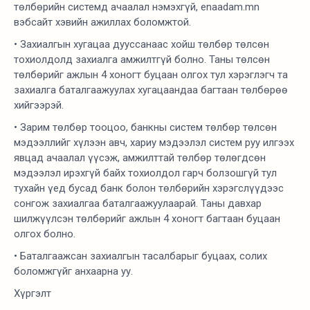
төлбөрийн системд ачаалал нэмэхгүй, enaadam.mn
вэбсайт хэвийн ажиллах боломжтой.
• Захиалгын хугацаа дууссанаас хойш төлбөр төлсөн
тохиолдолд захиалга амжилтгүй болно. Таны төлсөн
төлбөрийг ажлын 4 хоногт буцаан олгох тул хэрэглэгч та
захиалга баталгаажуулах хугацаандаа багтаан төлбөрөө
хийгээрэй.
• Зарим төлбөр тооцоо, банкны систем төлбөр төлсөн
мэдээллийг хүлээн авч, хариу мэдээлэл систем руу илгээх
явцад ачаалал үүсэж, амжилттай төлбөр төлөгдсөн
мэдээлэл ирэхгүй байх тохиолдол гарч болзошгүй тул
тухайн үед бусад банк болон төлбөрийн хэрэгслүүдээс
сонгож захиалгаа баталгаажуулаарай. Таны давхар
шилжүүлсэн төлбөрийг ажлын 4 хоногт багтаан буцаан
олгох болно.
• Баталгаажсан захиалгын тасалбарыг буцаах, солих
боломжгүйг анхаарна уу.
Хүргэлт