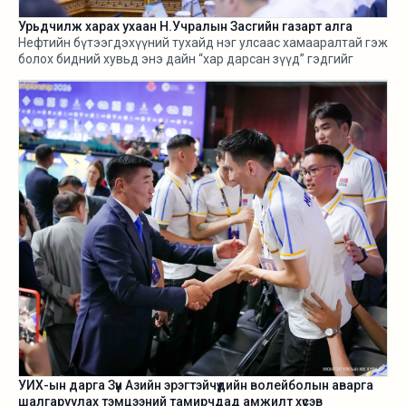
Урьдчилж харах ухаан Н.Учралын Засгийн газарт алга
Нефтийн бүтээгдэхүүний тухайд нэг улсаас хамааралтай гэж
болох бидний хувьд энэ дайн “хар дарсан зүүд” гэдгийг
өнгөрсөн хугацаанд хангалттай ярилаа. Харамсалтай нь, энэ
бүхнийг бодитой тооцож, болзошгүй эрсдэл, хүндрэлийг
урьдчилж харж, хариу арга хэмжээ авах ухаан Н.Учралын
Засгийн газарт ч алга.
УИХ-ын дарга Зүүн Азийн эрэгтэйчүүдийн волейболын аварга
шалгаруулах тэмцээний тамирчдад амжилт хүсэв