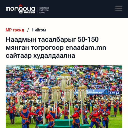
/
MP тренд
Нийгэм
Наадмын тасалбарыг 50-150
мянган төгрөгөөр enaadam.mn
сайтаар худалдаална