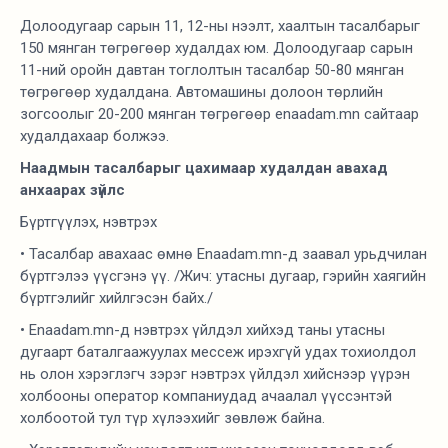
Долоодугаар сарын 11, 12-ны нээлт, хаалтын тасалбарыг
150 мянган төгрөгөөр худалдах юм. Долоодугаар сарын
11-ний оройн давтан тоглолтын тасалбар 50-80 мянган
төгрөгөөр худалдана. Автомашины долоон төрлийн
зогсоолыг 20-200 мянган төгрөгөөр enaadam.mn сайтаар
худалдахаар болжээ.
Наадмын тасалбарыг цахимаар худалдан авахад
анхаарах зүйлс
Бүртгүүлэх, нэвтрэх
• Тасалбар авахаас өмнө Enaadam.mn-д заавал урьдчилан
бүртгэлээ үүсгэнэ үү. /Жич: утасны дугаар, гэрийн хаягийн
бүртгэлийг хийлгэсэн байх./
• Enaadam.mn-д нэвтрэх үйлдэл хийхэд таны утасны
дугаарт баталгаажуулах мессеж ирэхгүй удах тохиолдол
нь олон хэрэглэгч зэрэг нэвтрэх үйлдэл хийснээр үүрэн
холбооны оператор компаниудад ачаалал үүссэнтэй
холбоотой тул түр хүлээхийг зөвлөж байна.