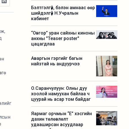
Бэлтгэлгүй, бэлэн амнаас өөр
шийдэлгүй Н.Учралын
кабинет
лж,
“Овгор” уран сайхны киноны
д
анхны "Teaser poster"
цацагдлаа
Аваргын гэргийг багын
эн
найзтай нь андуурчээ
гө
О.Саранчулуун: Олны дуу
хоолой намуухан байлаа ч
цуурай нь асар том байдаг
ээлийг
Яармаг орчмын “Е” хэсгийн
Улсын
дахин төлөвлөлт
р
удааширсан асуудлаар