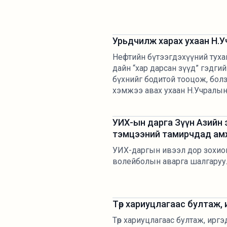
Урьдчилж харах ухаан Н.У
Нефтийн бүтээгдэхүүний туха
дайн “хар дарсан зүүд” гэдгийг
бүхнийг бодитой тооцож, бол
хэмжээ авах ухаан Н.Учралын 
УИХ-ын дарга Зүүн Азийн
тэмцээний тамирчдад ам
УИХ-даргын ивээл дор зохион
волейболын аварга шалгаруулах
Төр хариуцлагаас бултаж, ир
Төр хариуцлагаас бултаж, иргэд 