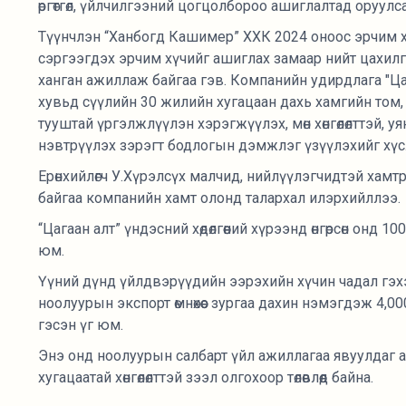
өргөтгөл, үйлчилгээний цогцолбороо ашиглалтад оруулс
Түүнчлэн “Ханбогд Кашимер” ХХК 2024 оноос эрчим хү
сэргээгдэх эрчим хүчийг ашиглах замаар нийт цахил
ханган ажиллаж байгаа гэв. Компанийн удирдлага "Цага
хувьд сүүлийн 30 жилийн хугацаан дахь хамгийн том,
тууштай үргэлжлүүлэн хэрэгжүүлэх, мөн хөнгөлөлттэй, 
нэвтрүүлэх зэрэгт бодлогын дэмжлэг үзүүлэхийг хүс
Ерөнхийлөгч У.Хүрэлсүх малчид, нийлүүлэгчидтэй хамт
байгаа компанийн хамт олонд талархал илэрхийллээ.
“Цагаан алт” үндэсний хөдөлгөөний хүрээнд өнгөрсөн онд 1
юм.
Үүний дүнд үйлдвэрүүдийн ээрэхийн хүчин чадал гэхэ
ноолуурын экспорт өмнөхөөс зургаа дахин нэмэгдэж 4,0
гэсэн үг юм.
Энэ онд ноолуурын салбарт үйл ажиллагаа явуулдаг аж
хугацаатай хөнгөлөлттэй зээл олгохоор төлөвлөөд байна.