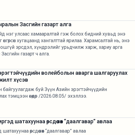
чралын Засгийн газарт алга
йд нэг улсаас хамааралтай гэж болох бидний хувьд энэ
 өнгөрсөн хугацаанд хангалттай ярилаа. Харамсалтай нь, энэ
зошгүй эрсдэл, хүндрэлийг урьдчилж харж, хариу арга
Засгийн газарт ч алга.
 эрэгтэйчүүдийн волейболын аварга шалгаруулах
жилт хүсэв
 байгуулагдаж буй Зүүн Азийн эрэгтэйчүүдийн
 тэмцээн өнөөдөр /2026.08.05/ эхэллээ.
гэд шатахуунаа өөрсдөө зөөх “даалгавар” авлаа
шатахуунаа өөрсдөө зөөх “даалгавар” авлаа