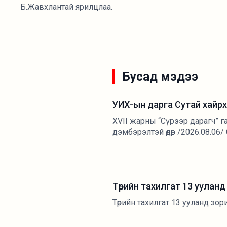
Б.Жавхлантай ярилцлаа.
Бусад мэдээ
УИХ-ын дарга Сутай хайрх
XVII жарны “Сүрээр дарагч” га
дэмбэрэлтэй өдөр /2026.08.06/
Төрийн тахилгат 13 уулан
Төрийн тахилгат 13 ууланд зо