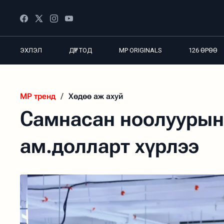
ЭХЛЭЛ
ДҮР ТОД
MP ORIGINALS
126 ӨРӨӨ
MP тренд
/
Хөдөө аж ахуй
Самнасан ноолуурын 
ам.долларт хүрлээ