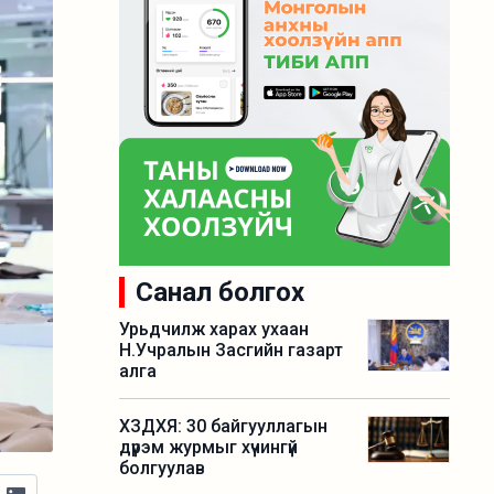
Санал болгох
Урьдчилж харах ухаан
Н.Учралын Засгийн газарт
алга
ХЗДХЯ: 30 байгууллагын
дүрэм журмыг хүчингүй
болгуулав