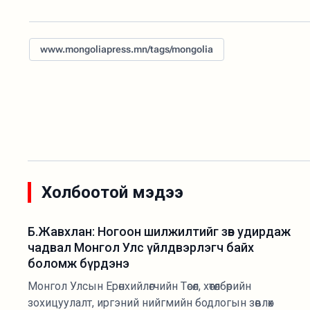
www.mongoliapress.mn/tags/mongolia
Холбоотой мэдээ
Б.Жавхлан: Ногоон шилжилтийг зөв удирдаж
чадвал Монгол Улс үйлдвэрлэгч байх
боломж бүрдэнэ
Монгол Улсын Ерөнхийлөгчийн Төсөл, хөтөлбөрийн
зохицуулалт, иргэний нийгмийн бодлогын зөвлөх