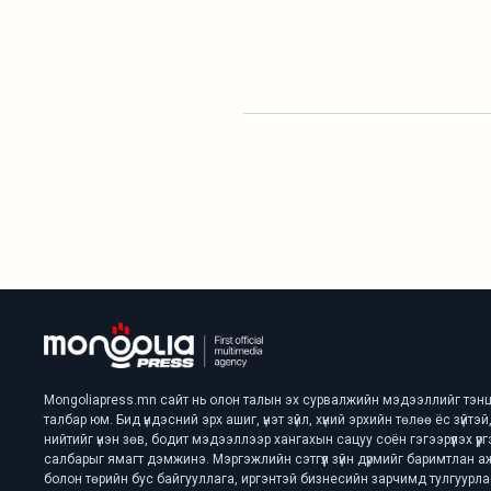
Mongoliapress.mn сайт нь олон талын эх сурвалжийн мэдээллийг тэнц
талбар юм. Бид үндэсний эрх ашиг, үнэт зүйл, хүний эрхийн төлөө ёс зүйт
нийтийг үнэн зөв, бодит мэдээллээр хангахын сацуу соён гэгээрүүлэх үүрг
салбарыг ямагт дэмжинэ. Мэргэжлийн сэтгүүл зүйн дүрмийг баримтлан 
болон төрийн бус байгууллага, иргэнтэй бизнесийн зарчимд тулгуурл