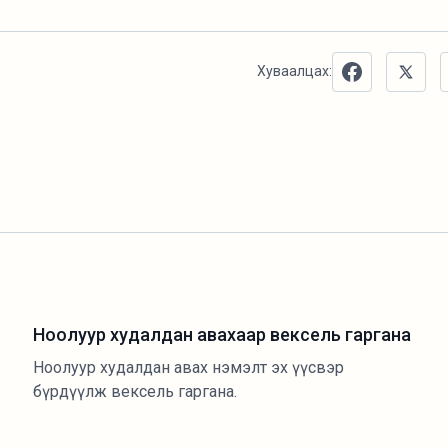
Хуваалцах:
Ноолуур худалдан авахаар вексель гаргана
Ноолуур худалдан авах нэмэлт эх үүсвэр
бүрдүүлж вексель гаргана.