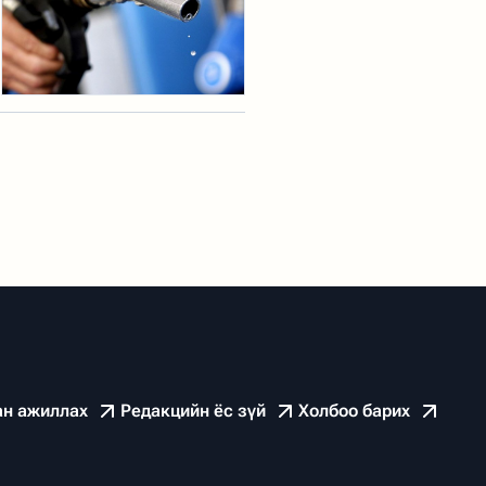
ан ажиллах
Редакцийн ёс зүй
Холбоо барих