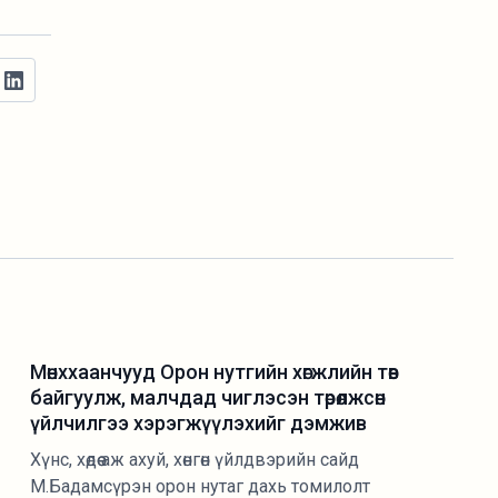
Мөнххаанчууд Орон нутгийн хөгжлийн төв
байгуулж, малчдад чиглэсэн төрөлжсөн
үйлчилгээ хэрэгжүүлэхийг дэмжив
Хүнс, хөдөө аж ахуй, хөнгөн үйлдвэрийн сайд
М.Бадамсүрэн орон нутаг дахь томилолт