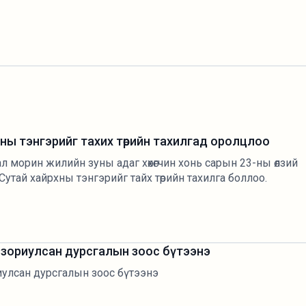
ны тэнгэрийг тахих төрийн тахилгад оролцлоо
л морин жилийн зуны адаг хөхөгчин хонь сарын 23-ны өлзий
 Сутай хайрхны тэнгэрийг тайх төрийн тахилга боллоо.
д зориулсан дурсгалын зоос бүтээнэ
риулсан дурсгалын зоос бүтээнэ