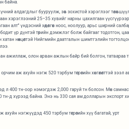
ан байна.
чний алдагдлыг бууруулж, зөв зохистой хэрэглээг төлөвшүүл
гаан хэрэглээний 25–35 хувийг нарны цахилгаан үүсгүүрээ
ан алт" үндэсний хөдөлгөөн ноос, ноолуур, арьс ширний салб
 бодит үр дүнтэй төрийн дэмжлэг болж байгааг тодотгон, ц
уян хатан нөхцөлтэй Нийгмийн даатгалын шимтгэлийн тогтолцо
лээ.
ран ажиллаж, олон арван ажлын байр бий болгон, татвараа т
00 орчим аж ахуйн нэгж 520 тэрбум төгрөгийн хөнгөлөлттэй зээл 
д л 400 тн-оор нэмэгдэж 2,000 гаруй тн болсон. Мөн самна
00 тн-д хүрээд байна. Энэ нь 330 сая ам.долларын экспорт х
 ахуйн нэгжүүдэд 450 тэрбум төгрөгийн хүү багатай, урт