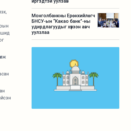
иргэдтэй уулзав
эх,
Монголбанкны Ерөнхийлөгч
р
БНСУ-ын “Какао банк”-ны
арын
удирдлагуудыг хүлээн авч
уулзлаа
аашид
ог
өлж
авсан
сан
ийсэн