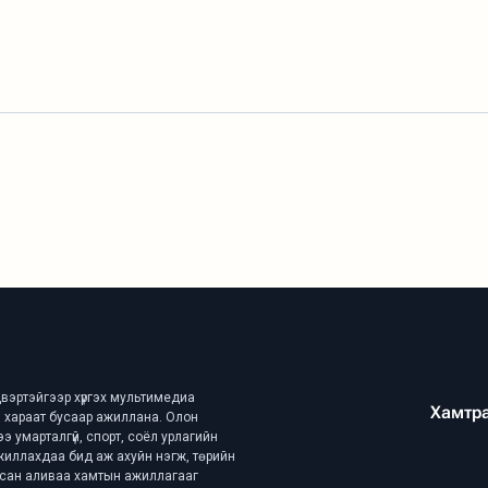
вэртэйгээр хүргэх мультимедиа
Хамтр
эй, хараат бусаар ажиллана. Олон
ээ умарталгүй, спорт, соёл урлагийн
ажиллахдаа бид аж ахуйн нэгж, төрийн
асан аливаа хамтын ажиллагааг