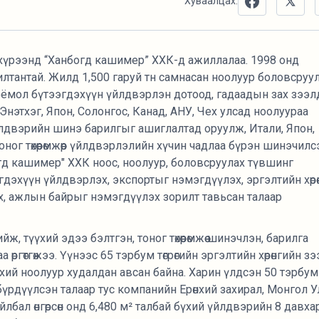
Хуваалцах:
ний хүрээнд “Ханбогд кашимер” ХХК-д ажиллалаа. 1998 онд
лтантай. Жилд 1,500 гаруй тн самнасан ноолуур боловсруу
оёмол бүтээгдэхүүн үйлдвэрлэн дотоод, гадаадын зах зээл
 Энэтхэг, Япон, Солонгос, Канад, АНУ, Чех улсад ноолуураа
үйлдвэрийн шинэ барилгыг ашиглалтад оруулж, Итали, Япон,
ог төхөөрөмжөөр үйлдвэрлэлийн хүчин чадлаа бүрэн шинэчилс
нбогд кашимер" ХХК ноос, ноолуур, боловсруулах түвшинг
дэхүүн үйлдвэрлэх, экспортыг нэмэгдүүлэх, эргэлтийн хөрөн
, ажлын байрыг нэмэгдүүлэх зорилт тавьсан талаар
ийж, түүхий эдээ бэлтгэн, тоног төхөөрөмжөө шинэчлэн, барилга
ргөтгөжээ. Үүнээс 65 тэрбум төгрөгийн эргэлтийн хөрөнгийн з
түүхий ноолуур худалдан авсан байна. Харин үлдсэн 50 тэрбум
ээс бүрдүүлсэн талаар тус компанийн Ерөнхий захирал, Монгол 
йлбал өнгөрсөн онд 6,480 м² талбай бүхий үйлдвэрийн 8 давха