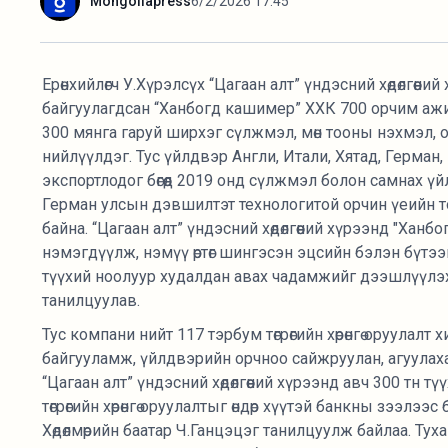
Mongoliapress
6/2/2026 17:45
Ерөнхийлөгч У.Хүрэлсүх “Цагаан алт” үндэсний хөдөлгөө
байгуулагдсан “Ханбогд кашимер” ХХК 700 орчим ажи
300 мянга гаруй ширхэг сүлжмэл, мөн тооны нэхмэл, 
нийлүүлдэг. Тус үйлдвэр Англи, Итали, Хятад, Герман,
экспортлодог бөгөөд 2019 онд сүлжмэл болон самнах 
Герман улсын дэвшилтэт технологитой орчин үеийн тон
байна. “Цагаан алт” үндэсний хөдөлгөөний хүрээнд "Ха
нэмэгдүүлж, нэмүү өртөг шингэсэн эцсийн бэлэн бүтээг
түүхий ноолуур худалдан авах чадамжийг дээшлүүлэх
танилцуулав.
Тус компани нийт 117 тэрбум төгрөгийн хөрөнгө оруулалт х
байгууламж, үйлдвэрийн орчноо сайжруулан, агуулахаа ө
“Цагаан алт” үндэсний хөдөлгөөний хүрээнд авч 300 тн 
төгрөгийн хөрөнгө оруулалтыг өндөр хүүтэй банкны зээл
Хөдөлмөрийн баатар Ч.Ганцэцэг танилцуулж байлаа. Туха