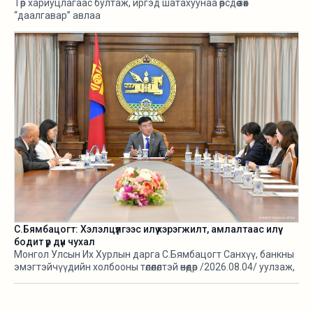
Төр хариуцлагаас бултаж, иргэд шатахуунаа өөрсдөө зөөх
“даалгавар” авлаа
С.Бямбацогт: Хэлэлцүүлгээс илүү хэрэгжилт, амлалтаас илүү
бодит үр дүн чухал
Монгол Улсын Их Хурлын дарга С.Бямбацогт Санхүү, банкны
эмэгтэйчүүдийн холбооны төлөөлөлтэй өнөөдөр /2026.08.04/ уулзаж,
тус холбооны 10 жилийн ойн хүрээнд зохион байгуулах
“Ногоон санхүүжилт-Хүртээмжтэй тогтвортой хөгжилд”
чуулганы бэлтгэл ажил, зорилго, хүрэх үр дүнгийн талаар