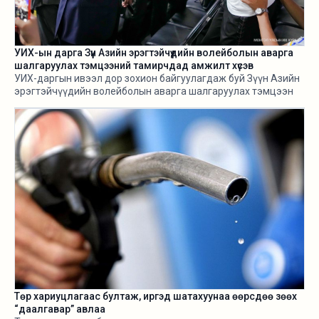
УИХ-ын дарга Зүүн Азийн эрэгтэйчүүдийн волейболын аварга
шалгаруулах тэмцээний тамирчдад амжилт хүсэв
УИХ-даргын ивээл дор зохион байгуулагдаж буй Зүүн Азийн
эрэгтэйчүүдийн волейболын аварга шалгаруулах тэмцээн
өнөөдөр /2026.08.05/ эхэллээ.
Төр хариуцлагаас бултаж, иргэд шатахуунаа өөрсдөө зөөх
“даалгавар” авлаа