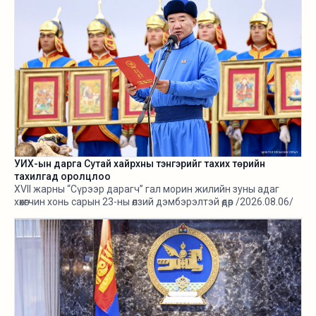
УИХ-ын дарга Сутай хайрхны тэнгэрийг тахих төрийн
тахилгад оролцлоо
XVII жарны “Сүрээр дарагч” гал морин жилийн зуны адаг
хөхөгчин хонь сарын 23-ны өлзий дэмбэрэлтэй өдөр /2026.08.06/
Сутай хайрхны тэнгэрийг тайх төрийн тахилга боллоо.