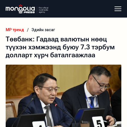
/
MP тренд
Эдийн засаг
Төвбанк: Гадаад валютын нөөц
түүхэн хэмжээнд буюу 7.3 тэрбум
долларт хүрч баталгаажлаа