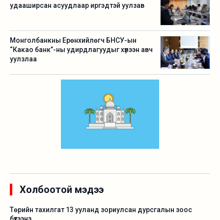
удааширсан асуудлаар иргэдтэй уулзав
Монголбанкны Ерөнхийлөгч БНСУ-ын
“Какао банк”-ны удирдлагуудыг хүлээн авч
уулзлаа
Холбоотой мэдээ
Төрийн тахилгат 13 ууланд зориулсан дурсгалын зоос
бүтээнэ