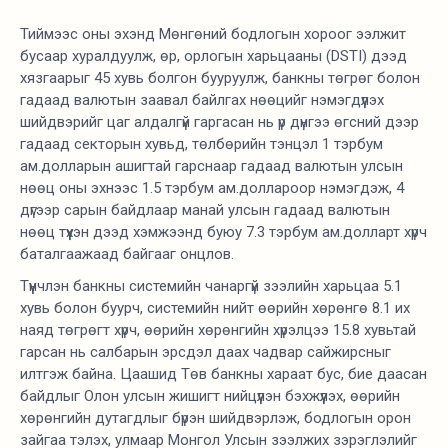
Тиймээс оны эхэнд Мөнгөний бодлогын хороог ээлжит
бусаар хуралдуулж, өр, орлогын харьцааны (DSTI) дээд
хязгаарыг 45 хувь болгон бууруулж, банкны төгрөг болон
гадаад валютын заавал байлгах нөөцийг нэмэгдүүлэх
шийдвэрийг цаг алдалгүй гаргасан нь үр дүнгээ өгсний дээр
гадаад секторын хувьд, төлбөрийн тэнцэл 1 тэрбум
ам.долларын ашигтай гарснаар гадаад валютын улсын
нөөц оны эхнээс 1.5 тэрбум ам.доллароор нэмэгдэж, 4
дүгээр сарын байдлаар манай улсын гадаад валютын
нөөц түүхэн дээд хэмжээнд буюу 7.3 тэрбум ам.долларт хүрч
баталгаажаад байгааг онцлов.
Түүнчлэн банкны системийн чанаргүй зээлийн харьцаа 5.1
хувь болон буурч, системийн нийт өөрийн хөрөнгө 8.1 их
наяд төгрөгт хүрч, өөрийн хөрөнгийн хүрэлцээ 15.8 хувьтай
гарсан нь салбарын эрсдэл даах чадвар сайжирсныг
илтгэж байна. Цаашид Төв банкны хараат бус, бие даасан
байдлыг Олон улсын жишигт нийцүүлэн бэхжүүлэх, өөрийн
хөрөнгийн дутагдлыг бүрэн шийдвэрлэж, бодлогын орон
зайгаа тэлэх, улмаар Монгол Улсын зээлжих зэрэглэлийг