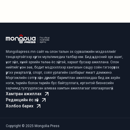
санал солилцлоо.
Mongoliapress.mn сайт нь олон талын эх сурвалжийн мэдээллийг
тэнцвэртэйгээр хүргэх мультимедиа талбар юм. Бид үндэсний эрх ашиг,
үнэт зүйл, хүний эрхийн төлөө ёс зүйтэй, хараат бусаар ажиллана. Олон
нийтийг үнэн зөв, бодит мэдээллээр хангахын сацуу соён гэгээрүүлэх
үүргээ умарталгүй, спорт, соёл урлагийн салбарыг ямагт дэмжинэ.
Мэргэжлийн сэтгүүл зүйн дүрмийг баримтлан ажиллахдаа бид аж ахуйн
нэгж, төрийн болон төрийн бус байгууллага, иргэнтэй бизнесийн
зарчимд тулгуурласан аливаа хамтын ажиллагааг хязгаарлахгүй.
Хамтран ажиллах
Редакцийн ёс зүй
Холбоо барих
Copyright © 2025 Mongolia Press