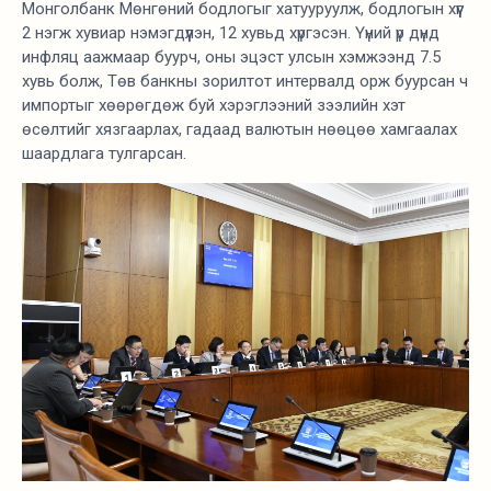
Монголбанк Мөнгөний бодлогыг хатууруулж, бодлогын хүүг
2 нэгж хувиар нэмэгдүүлэн, 12 хувьд хүргэсэн. Үүний үр дүнд
инфляц аажмаар буурч, оны эцэст улсын хэмжээнд 7.5
хувь болж, Төв банкны зорилтот интервалд орж буурсан ч
импортыг хөөрөгдөж буй хэрэглээний зээлийн хэт
өсөлтийг хязгаарлах, гадаад валютын нөөцөө хамгаалах
шаардлага тулгарсан.