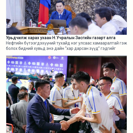
Урьдчилж харах ухаан Н.Учралын Засгийн газарт алга
Нефтийн бүтээгдэхүүний тухайд нэг улсаас хамааралтай гэж
болох бидний хувьд энэ дайн “хар дарсан зүүд” гэдгийг
өнгөрсөн хугацаанд хангалттай ярилаа. Харамсалтай нь, энэ
бүхнийг бодитой тооцож, болзошгүй эрсдэл, хүндрэлийг
урьдчилж харж, хариу арга хэмжээ авах ухаан Н.Учралын
Засгийн газарт ч алга.