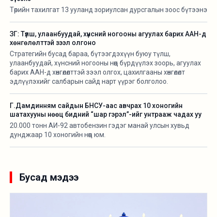
Төрийн тахилгат 13 ууланд зориулсан дурсгалын зоос бүтээнэ
ЗГ: Түлш, улаанбуудай, хүнсний ногооны агуулах барих ААН-д
хөнгөлөлттэй зээл олгоно
Стратегийн бусад бараа, бүтээгдэхүүн буюу түлш,
улаанбуудай, хүнсний ногооны нөөц бүрдүүлэх зоорь, агуулах
барих ААН-д хөнгөлөлттэй зээл олгох, цахилгааны хөнгөлөлт
эдлүүлэхийг салбарын сайд нарт үүрэг болголоо.
Г.Дамдинням сайдын БНСУ-аас авчрах 10 хоногийн
шатахууны нөөц бидний “шар гэрэл”-ийг унтрааж чадах уу
20.000 тонн АИ-92 автобензин гэдэг манай улсын хувьд
дунджаар 10 хоногийн нөөц юм.
Бусад мэдээ