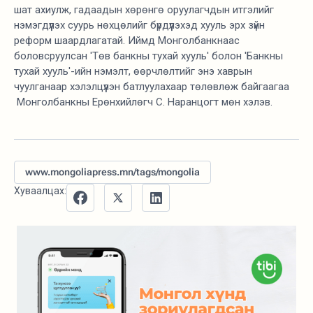
шат ахиулж, гадаадын хөрөнгө оруулагчдын итгэлийг
нэмэгдүүлэх суурь нөхцөлийг бүрдүүлэхэд хууль эрх зүйн
реформ шаардлагатай. Иймд Монголбанкнаас
боловсруулсан 'Төв банкны тухай хууль' болон 'Банкны
тухай хууль'-ийн нэмэлт, өөрчлөлтийг энэ хаврын
чуулганаар хэлэлцүүлэн батлуулахаар төлөвлөж байгаагаа
Монголбанкны Ерөнхийлөгч С. Наранцогт мөн хэлэв.
www.mongoliapress.mn/tags/mongolia
Хуваалцах: