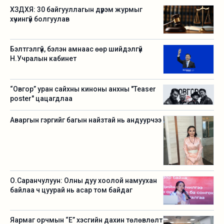
ХЗДХЯ: 30 байгууллагын дүрэм журмыг
хүчингүй болгуулав
Бэлтгэлгүй, бэлэн амнаас өөр шийдэлгүй
Н.Учралын кабинет
“Овгор” уран сайхны киноны анхны "Teaser
poster" цацагдлаа
Аваргын гэргийг багын найзтай нь андуурчээ
О.Саранчулуун: Олны дуу хоолой намуухан
байлаа ч цуурай нь асар том байдаг
Яармаг орчмын “Е” хэсгийн дахин төлөвлөлт