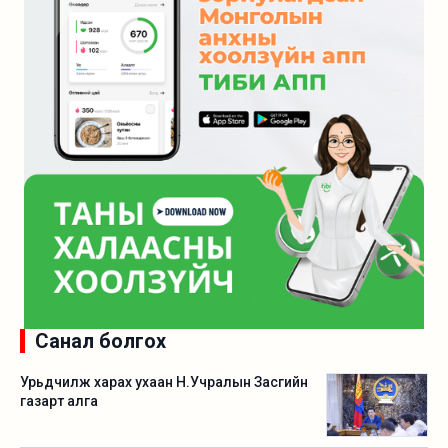
Санал болгох
Урьдчилж харах ухаан Н.Учралын Засгийн
газарт алга