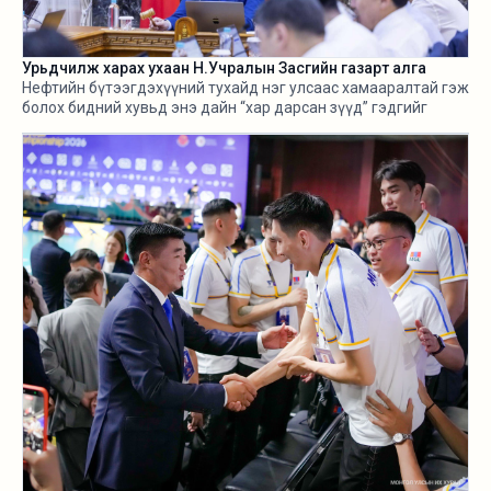
Урьдчилж харах ухаан Н.Учралын Засгийн газарт алга
Нефтийн бүтээгдэхүүний тухайд нэг улсаас хамааралтай гэж
болох бидний хувьд энэ дайн “хар дарсан зүүд” гэдгийг
өнгөрсөн хугацаанд хангалттай ярилаа. Харамсалтай нь, энэ
бүхнийг бодитой тооцож, болзошгүй эрсдэл, хүндрэлийг
урьдчилж харж, хариу арга хэмжээ авах ухаан Н.Учралын
Засгийн газарт ч алга.