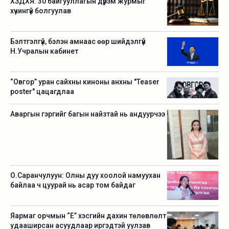
ХЗДХЯ: 30 байгууллагын дүрэм журмыг
хүчингүй болгуулав
Бэлтгэлгүй, бэлэн амнаас өөр шийдэлгүй
Н.Учралын кабинет
“Овгор” уран сайхны киноны анхны "Teaser
poster" цацагдлаа
Аваргын гэргийг багын найзтай нь андуурчээ
О.Саранчулуун: Олны дуу хоолой намуухан
байлаа ч цуурай нь асар том байдаг
Яармаг орчмын “Е” хэсгийн дахин төлөвлөлт
удааширсан асуудлаар иргэдтэй уулзав