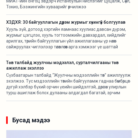
МИАТ-ийн онгоц эвдэрч Истанбулын нислэгийг цуцалж, Сөүл,
Токио, Бээжингийн хуваарийг өөрчилжээ
ХЗДХЯ: 30 байгууллагын дүрэм журмыг хүчингүй болгуулав
Хууль зүй, дотоод хэргийн яамнаас хуулиас давсан дүрэм,
журмыг цэгцлэх, хууль тогтоомжийн давхардал, хийдлийг
арилгах, төрийн байгууллагын үйл ажиллагааны үр нөлөөг
сайжруулах чиглэлээр төлөвлөгөөт арга хэмжээг үе шаттай
хэрэгжүүлж байна.
Төв талбайд жуулчны мэдээлэл, сурталчилгааны төв
ажиллаж эхэллээ
Сүхбаатарын талбайд “Жуулчны мэдээллийн төв” ажиллуулж
эхэлжээ. Тус мэдээллийн төвийн байгууламж гаднаа бөмбөрцөг
дугуй хэлбэр бүхий орчин үеийн шийдэлтэй, дөрвөн улирлын
турш ашиглаж болох дулааны алдагдал багатай, эрчим
хүчний хэмнэлттэй зөөврийн байгууламж бөгөөд үндэсний
онцлогийг тусгасан байхаар төлөвлөж “Орд гэр” ХХК-тай
хамтран угсармал модон араг бүтэцтэйгээр байгуулсан
байна.
Бусад мэдээ