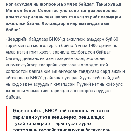
нэг асуудал нь жолооны үнэмлэх байдаг. Таны хувьд
Монгол болон Солонгос улс хоёр талдаа жолооны
үнэмлэх харилцан зөвшөөрөх хэлэлцээрийг хариуцан
ажиллаж байна. Хэлэлцээр ямар шатандаа явж
байна?
-Өнөөдрийн байдлаар БНСУ-д ажиллаж, амьдарч буй 60
гаруй мянган монгол иргэн байна. Үүний 1400 орчим нь
ямар нэгэн гэмт хэрэг, зөрчилд холбогдсон байдаг
бөгөөд дийлэнх нь зам тээврийн осол, жолооны
үнэмлэхгүйгээр тээврийн хэрэгсэл жолоодсонтой
холбоотой байгаа юм. Би өнгөрсөн тавдугаар сард ажлын
айлчлалаар БНСУ-д айлчлах үеэрээ Хууль зүйн сайдтай
нь хэд хэдэн асуудлыг хэлэлцсэн. Түүний нэг нь хоёр улс
жолооны үнэмлэхийг харилцан зөвшөөрөх асуудал
байсан.
Өөрөөр хэлбэл, БНСУ-тай жолооны үнэмлэх
харилцан хүлээн зөвшөөрөх, зөвшилцөх
тухай хэлэлцээрт гарын үсэг зурах
тогтоолын төслийг танилцуулж батлуулсан.