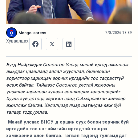
Mongoliapress
7/8/2026 18:39
Хуваалцах:
Бүгд Найрамдах Солонгос Улсад манай иргэд ажиллаж
амьдрах цаашлаад аялал жуулчлал, бизнесийн
зорилгоор харилцан зорчих иргэдийн тоо тасралтгүй
өсөж байгаа. Тиймээс Солонгос улстай жолооны
үнэмлэх харилцан хүлээн зөвшөөрөх хэлэлцээрийг
Хууль зүй дотоод хэргийн сайд С.Амарсайхан хийхээр
ажиллаж байгаа. Хэлэлцээр ямар шатандаа явж буй
талаар тодрууллаа.
-Манай улсаас БНСУ-д оршин суух болон зорчиж буй
иргэдийн тоо нэг аймгийн иргэдтэй тэнцэх
хэмжээний олон байгаа. Тэгвэл тэдэнд тулгамддаг