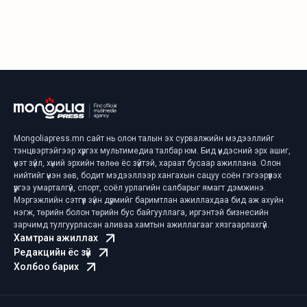
Mongoliapress.mn сайт нь олон талын эх сурвалжийн мэдээллийг
тэнцвэртэйгээр хүргэх мультимедиа талбар юм. Бид үндэсний эрх ашиг,
үнэт зүйл, хүний эрхийн төлөө ёс зүйтэй, хараат бусаар ажиллана. Олон
нийтийг үнэн зөв, бодит мэдээллээр хангахын сацуу соён гэгээрүүлэх
үүргээ умарталгүй, спорт, соёл урлагийн салбарыг ямагт дэмжинэ.
Мэргэжлийн сэтгүүл зүйн дүрмийг баримтлан ажиллахдаа бид аж ахуйн
нэгж, төрийн болон төрийн бус байгууллага, иргэнтэй бизнесийн
зарчимд тулгуурласан аливаа хамтын ажиллагааг хязгаарлахгүй.
Хамтран ажиллах
Редакцийн ёс зүй
Холбоо барих