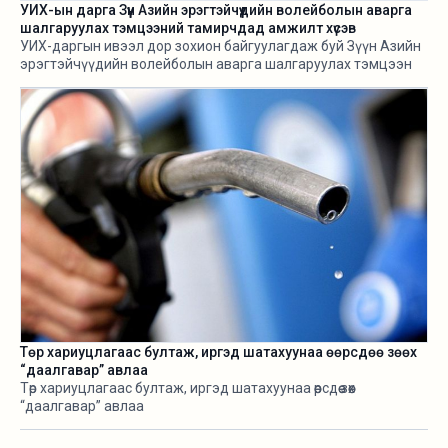
УИХ-ын дарга Зүүн Азийн эрэгтэйчүүдийн волейболын аварга
шалгаруулах тэмцээний тамирчдад амжилт хүсэв
УИХ-даргын ивээл дор зохион байгуулагдаж буй Зүүн Азийн
эрэгтэйчүүдийн волейболын аварга шалгаруулах тэмцээн
өнөөдөр /2026.08.05/ эхэллээ.
Төр хариуцлагаас бултаж, иргэд шатахуунаа өөрсдөө зөөх
“даалгавар” авлаа
Төр хариуцлагаас бултаж, иргэд шатахуунаа өөрсдөө зөөх
“даалгавар” авлаа