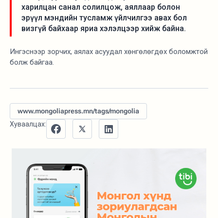
харилцан санал солилцож, аяллаар болон
эрүүл мэндийн тусламж үйлчилгээ авах бол
визгүй байхаар яриа хэлэлцээр хийж байна.
Ингэснээр зорчих, аялах асуудал хөнгөлөгдөх боломжтой
болж байгаа.
www.mongoliapress.mn/tags/mongolia
Хуваалцах: