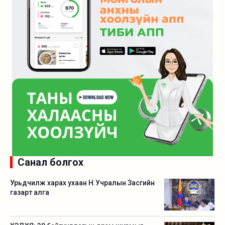
Санал болгох
Урьдчилж харах ухаан Н.Учралын Засгийн
газарт алга