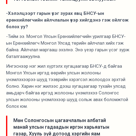
-Хэлэлцээрт гарын үсэг зурах явц БНСУ-ын
ерөнхийлөгчийн айлчлалын үеэр хийгдэнэ гэж ойлгож
болох уу?
-Тийм ээ. Монгол Улсын Ерөнхийлөгчийн урилгаар БНСУ-
ын Ерөнхийлөгч Монгол Улсад төрийн айлчлал хийх гэж
байна. Айлчлал маргааш эхэлнэ. Энэ үеэр гарын үсэг зурж
баталгаажуулна.
Ингэснээр нэг жил хүртэлх хугацаагаар БНСУ-д байгаа
Монгол Улсын иргэд өөрийн улсын жолооны
үнэмлэхээрээ шууд тээврийн хэрэгсэл жолоодох эрхтэй
болно. Харин нэг жилээс дээш хугацаагаар тухайн улсад
амьдарч байгаа иргэд жолооны үнэмлэхээ Солонгос
улсын жолооны үнэмлэхээр шууд сольж авах боломжтой
болох юм.
Мөн Солонгосын цагаачлалын албатай
манай улсын гадаадын иргэн харьяатын
газар, Хууль зүй дотоод хэргийн яам