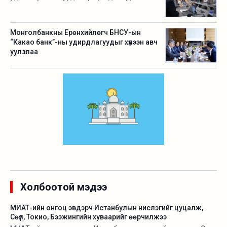
Монголбанкны Ерөнхийлөгч БНСУ-ын
“Какао банк”-ны удирдлагуудыг хүлээн авч
уулзлаа
Холбоотой мэдээ
МИАТ-ийн онгоц эвдэрч Истанбулын нислэгийг цуцалж,
Сөүл, Токио, Бээжингийн хуваарийг өөрчилжээ