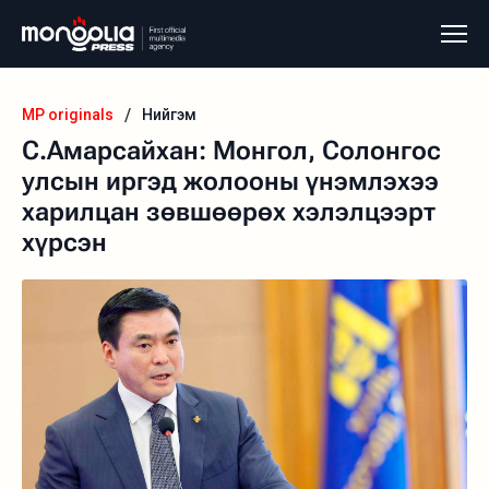
/
MP originals
Нийгэм
С.Амарсайхан: Монгол, Солонгос
улсын иргэд жолооны үнэмлэхээ
харилцан зөвшөөрөх хэлэлцээрт
хүрсэн