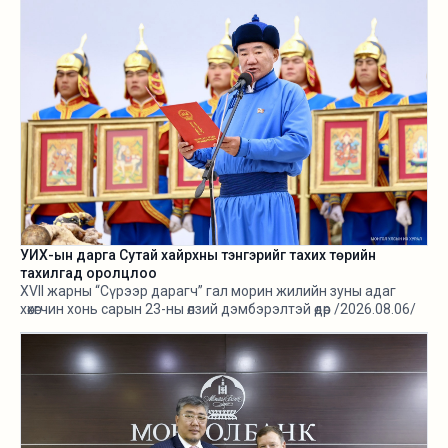
УИХ-ын дарга Сутай хайрхны тэнгэрийг тахих төрийн
тахилгад оролцлоо
XVII жарны “Сүрээр дарагч” гал морин жилийн зуны адаг
хөхөгчин хонь сарын 23-ны өлзий дэмбэрэлтэй өдөр /2026.08.06/
Сутай хайрхны тэнгэрийг тайх төрийн тахилга боллоо.