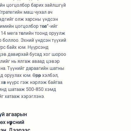
йн цогцолбор барих зайлшгүй
Стратегийн маш чухал ач
эдгийг олж харсны үндсэн
имийн цогцолбор төсөл”-ийг
 14 мега төслийн тоонд оруулж
 боллоо. Эхний үндсэн түүхий
үрс байх юм. Нүүрсэнд
дэв давирхай бусад хог шороо
длийг нь ялгаж аваад цэвэр
вна. Түүнийг дараагийн шатны
 оруулах юм. Өөрөөр хэлбэл,
хөх нүүрс гэж нэрлэж байгаа.
чинд шатааж 500-850 хэмд
йг хатааж хэрэглэнэ.
уй агаарын
х нүүрсний
сэн. Дээрээс