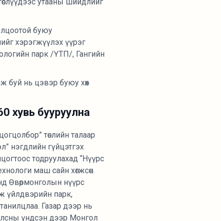
 төслүүдээс утааны шийдлийг
ролцоотой буюу
слийг хэрэгжүүлэх үүрэг
логийн парк /ҮТП/, Гангийн
 буй нь цэвэр буюу хөх
 60 хувь бууруулна
цогцолбор” төслийн талаар
л” нэгдлийн гүйцэтгэх
нцогтоос тодруулахад “Нүүрс
хнологи маш сайн хөгжсөн.
анд Өвөрмонголын нүүрс
ж үйлдвэрийн парк,
танилцлаа. Газар дээр нь
алсны үндсэн дээр Монгол