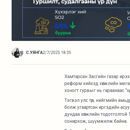
С.УЯНГА
2/7/2025 18:35
Хамтарсан Засгийн газар ирэх 
реформ хийхэд хөгжлийн мега 
хоногт гурвыг нь гараанаас “хө
Тэгвэл улс төр, нийгмийн ам
болж угаартсан иргэдийн асууда
дундаа хөгжлийн тодотголтой 
сонирхож, шүүмжилж байна.