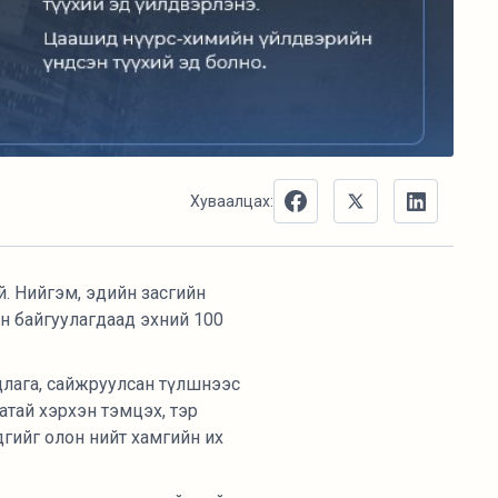
Хуваалцах:
й. Нийгэм, эдийн засгийн
эн байгуулагдаад эхний 100
цлага, сайжруулсан түлшнээс
таатай хэрхэн тэмцэх, тэр
дгийг олон нийт хамгийн их