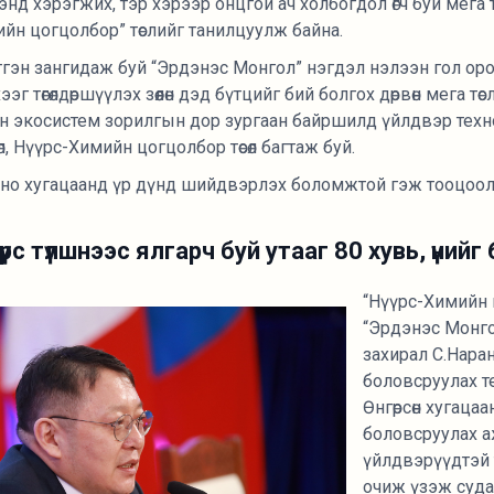
д хэрэгжих, тэр хэрээр онцгой ач холбогдол өгч буй мега
йн цогцолбор” төслийг танилцуулж байна.
гтгэн зангидаж буй “Эрдэнэс Монгол” нэгдэл нэлээн гол о
 төгөлдөршүүлэх зөөлөн дэд бүтцийг бий болгох дөрвөн мега тө
н экосистем зорилгын дор зургаан байршилд үйлдвэр техно
, Нүүрс-Химийн цогцолбор төсөл багтаж буй.
но хугацаанд үр дүнд шийдвэрлэх боломжтой гэж тооцоолж
үрс түлшнээс ялгарч буй утааг 80 хувь, үнийг
“Нүүрс-Химийн 
“Эрдэнэс Монго
захирал С.Нара
боловсруулах те
Өнгөрсөн хугаца
боловсруулах а
үйлдвэрүүдтэй 
очиж үзэж суд