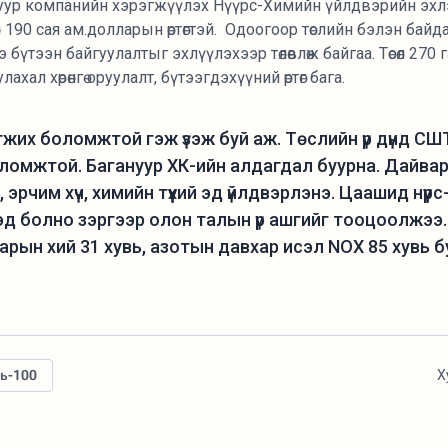
уур компанийн хэрэгжүүлэх Нүүрс-Химийн үйлдвэрийн эхлэ
л 190 сая ам.долларын өртөгтэй. Одоогоор төслийн бэлэн бай
бүтээн байгуулалтыг эхлүүлэхээр төлөвлөж байгаа. Төсөл 270
ахал хөрөнгө оруулалт, бүтээгдэхүүний өртөг бага.
жих боломжтой гэж үзэж буй аж. Төслийн үр дүнд СШТ-
омжтой. Багануур ХК-ийн алдагдал буурна. Дайвар б
үд, эрчим хүч, химийн түүхий эд үйлдвэрлэнэ. Цаашид нүүр
ий эд болно зэргээр олон талын үр ашгийг тооцоолжээ
гаарын хий 31 хувь, азотын давхар исэл NOX 85 хувь б
ль-100
Х