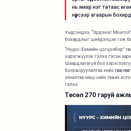
нь ямар нэг татаас өгө
нүүрсээр агаарын бохир
Үндсэндээ, “Эрдэнэс Монгол” 
бохирдлыг шийдэлцэе гэж бай
“Нүүрс-Химийн цогцолбор” төсл
хэрэгжүүлэх гэлээ гэсэн зари
Шаардлагагүй бол хэрэглэхгү
боловсруулалтаа хийх төлөвлөгө
хяналтаа маш сайн тавих ёстой.
гэлээ.
Төсөл 270 гаруй ажл