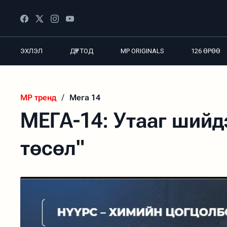
ЭХЛЭЛ
ДҮР ТОД
MP ORIGINALS
126 ӨРӨӨ
MP тренд
/
Мега 14
МЕГА-14: Утааг шийд
төсөл"