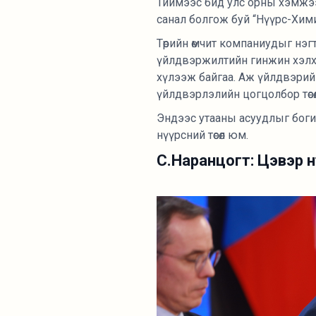
Тиймээс бид улс орны хэмжээн
санал болгож буй “Нүүрс-Хими
Төрийн өмчит компаниудыг нэ
үйлдвэржилтийн гинжин хэлхээг
хүлээж байгаа. Аж үйлдвэрий
үйлдвэрлэлийн цогцолбор төсөл
Эндээс утааны асуудлыг боги
нүүрсний төсөл юм.
С.Наранцогт: Цэвэр нү