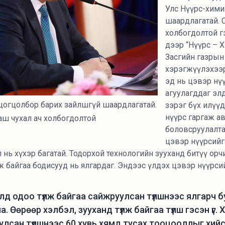
Улс Нүүрс-хими
шаардлагатай. 
холбогдолтой г
дээр “Нүүрс – Х
Засгийн газрын
хэрэгжүүлэхээр
эд нь цэвэр нү
агуулагддаг эл
цогцолбор барих зайлшгүй шаардлагатай.
зэрэг бүх илүү
нүүрс гаргаж а
аш чухал ач холбогдолтой
боловсруулалтад
цэвэр нүүрсийг 
 нь хүхэр багатай. Тодорхой технологийн зууханд битүү ор
ж байгаа бодисууд нь ялгардаг. Эндээс үлдэх цэвэр нүүрси
лд одоо түлж байгаа сайжруулсан түлшнээс ялгарч б
. Өөрөөр хэлбэл, зууханд түлж байгаа түлш гэсэн үг. Хө
улсан түлшнээс 60 хувь хямд тусах тооцооллыг хий