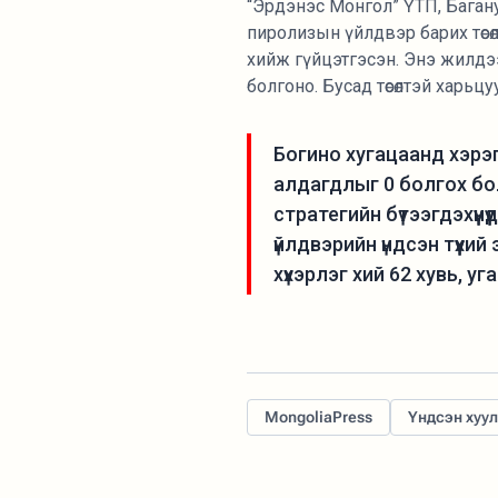
“Эрдэнэс Монгол” ҮТП, Баган
пиролизын үйлдвэр барих төсө
хийж гүйцэтгэсэн. Энэ жилдээ 
болгоно. Бусад төсөлтэй харьцуул
Богино хугацаанд хэрэг
алдагдлыг 0 болгох бол
стратегийн бүтээгдэхүүнү
үйлдвэрийн үндсэн түүх
хүхэрлэг хий 62 хувь, у
MongoliaPress
Үндсэн хуу