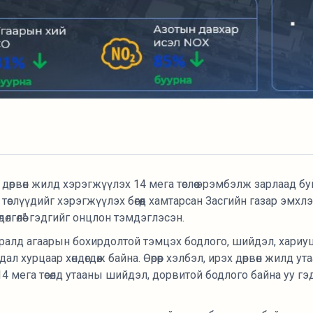
дөрвөн жилд хэрэгжүүлэх 14 мега төслөө эрэмбэлж зарлаад бу
төслүүдийг хэрэгжүүлэх бөгөөд хамтарсан Засгийн газар эмхл
дөлгөлөө” гэдгийг онцлон тэмдэглэсэн.
ьдралд агаарын бохирдолтой тэмцэх бодлого, шийдэл, хариу
л хурцаар хөндөгдөж байна. Өөрөөр хэлбэл, ирэх дөрвөн жилд у
14 мега төсөлд утааны шийдэл, дорвитой бодлого байна уу гэ