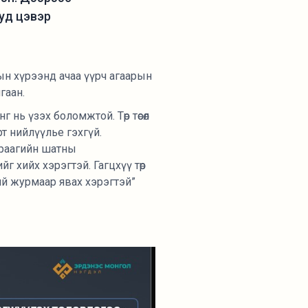
ууд цэвэр
ын хүрээнд ачаа үүрч агаарын
гаан.
 нь үзэх боломжтой. Төр төсөл
т нийлүүлье гэхгүй.
араагийн шатны
йг хийх хэрэгтэй. Гагцхүү төр
өний журмаар явах хэрэгтэй”