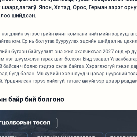
х шаардлагагүй. Япон, Хятад, Орос, Герман зэрэг орн
длоо шийдсэн.
нэгдлийн зүгээс төрийн өмчит компани нийгмийн хариуцлаг
гаа юм. Ер нь бол утаа бууруулах эцсийн шийдэл нь цахил
ийн бүтээн байгуулалт энэ жил эхэлчихвэл 2027 онд үр дүнг
м нэг шүүмжлэл гарах шиг болсон. Бид заавал Улаанбаатар
й байсан ч болно гэдгээ хэлж байгаа. Хэрэглэхгүй гэвэл д
ө гээд бүгд бэлэн. Мөн хувийн хэвшлүүд ч цэвэр нүүрсний төсли
 Урьдчилсан гэрээ хийхгүй, татаас өгөхгүйгээр цэвэр өрсөлдө
ын байр бий болгоно