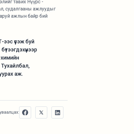
лийг тавих Нүүрс -
дал, судалгааны ажлуудыг
 гаруй ажлын байр бий
ээс үүсэж буй
үтээгдэхүүнээр
с-химийн
. Тухайлбал,
уурах аж.
уваалцах: