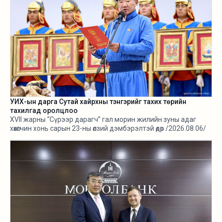
УИХ-ын дарга Сутай хайрхны тэнгэрийг тахих төрийн
тахилгад оролцлоо
XVII жарны “Сүрээр дарагч” гал морин жилийн зуны адаг
хөхөгчин хонь сарын 23-ны өлзий дэмбэрэлтэй өдөр /2026.08.06/
Сутай хайрхны тэнгэрийг тайх төрийн тахилга боллоо.