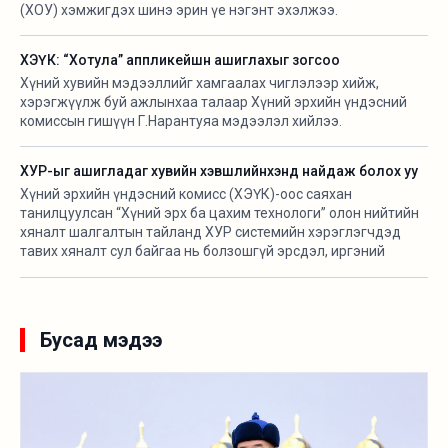
(ХОУ) хэмжигдэх шинэ эрин үе нэгэнт эхэлжээ.
ХЭҮК: “Хотула” аппликейшн ашиглахыг зогсоо
Хүний хувийн мэдээллийг хамгаалах чиглэлээр хийж,
хэрэгжүүлж буй ажлынхаа талаар Хүний эрхийн үндэсний
комиссын гишүүн Г.Нарантуяа мэдээлэл хийлээ.
ХУР-ыг ашигладаг хувийн хэвшлийнхэнд найдаж болох уу
Хүний эрхийн үндэсний комисс (ХЭҮК)-оос саяхан
танилцуулсан “Хүний эрх ба цахим технологи” олон нийтийн
хяналт шалгалтын тайланд ХУР системийн хэрэглэгчдэд
тавих хяналт сул байгаа нь болзошгүй эрсдэл, иргэний
хувийн мэдээлэл алдагдах аюулын эх сурвалж болж буйг
дурджээ.
Бусад мэдээ