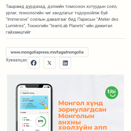
Ташрамд дурдахад, дэлхийн томоохон хотуудын соёл,
урлаг, технологийн чиг хандлагыг тодорхойлж буй
"Immersive" соёлын давалгааг бид Парисын "Atelier des
Lumières", Токиогийн "teamLab Planets"-ийн дижитал
гайхамшгийг
www.mongoliapress.mn/tags/mongolia
Хуваалцах: