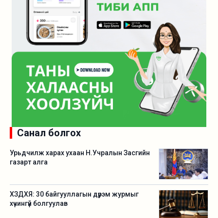
Санал болгох
Урьдчилж харах ухаан Н.Учралын Засгийн
газарт алга
ХЗДХЯ: 30 байгууллагын дүрэм журмыг
хүчингүй болгуулав