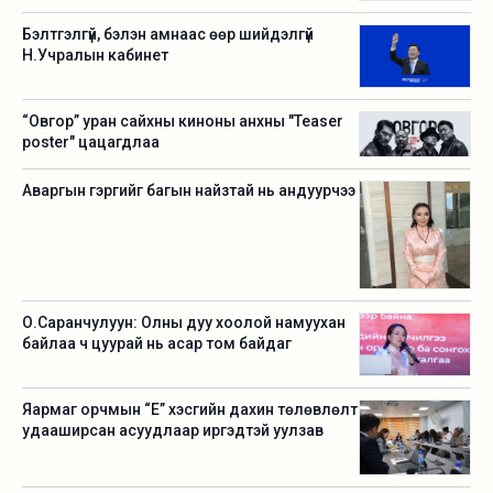
Бэлтгэлгүй, бэлэн амнаас өөр шийдэлгүй
Н.Учралын кабинет
“Овгор” уран сайхны киноны анхны "Teaser
poster" цацагдлаа
Аваргын гэргийг багын найзтай нь андуурчээ
О.Саранчулуун: Олны дуу хоолой намуухан
байлаа ч цуурай нь асар том байдаг
Яармаг орчмын “Е” хэсгийн дахин төлөвлөлт
удааширсан асуудлаар иргэдтэй уулзав