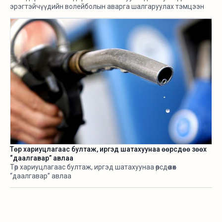
эрэгтэйчүүдийн волейболын аварга шалгаруулах тэмцээн
өнөөдөр /2026.08.05/ эхэллээ.
Төр хариуцлагаас бултаж, иргэд шатахуунаа өөрсдөө зөөх
“даалгавар” авлаа
Төр хариуцлагаас бултаж, иргэд шатахуунаа өөрсдөө зөөх
“даалгавар” авлаа