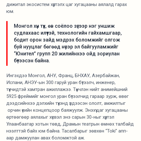
дижитал экосистем хүртэлх цаг хугацааны аялалд гарах
юм.
Монгол хүн түүх, өв соёлоо зүгээр нэг уншиж
судлахаас илүүтэй, технологийн гайхамшгаар,
бодит орон зайд мэдрэх боломжийг олгож
буй нууцлаг бөгөөд нүсэр эл байгууламжийг
“Юнител” групп 20 жилийнхээ ойд зориулан
бүтээсэн байна.
Ингэхдээ Монгол, АНУ, Франц, БНХАУ, Азербайжан,
Испани, АНЭУ-ын 300 гаруй уран бүтээлч, инженер,
түүхчидтэй хамтран ажиллажээ. Түүнчлэн нийт анимейшний
5925 фреймийг монгол уран бүтээлчид гараар зурж, өвөг
дээдсийнхээ дэлхийн түүхэнд үлдээсэн ололт, амжилтыг
орчин үеийн концепцоор баяжуулж. Энэхүү цаг хугацааны
өртөөгөөр аялахыг хүсвэл энэ сарын 30-ныг хүртэл
Улаанбаатар хотын төвд, Драмын театрын өмнөх талбайд
нээлттэй байх юм байна. Тасалбарыг зөвхөн “Toki” апп-
аар дамжуулан авах боломжтой аж.