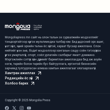
Mongoliapress.mn сайт нь олон талын эх сурвалжийн мэдээллийг
тэнцвэртэйгээр хүргэх мультимедиа талбар юм. Бид үндэсний эрх ашиг,
үнэт зүйл, хүний эрхийн төлөө ёс зүйтэй, хараат бусаар ажиллана. Олон
нийтийг үнэн зөв, бодит мэдээллээр хангахын сацуу соён гэгээрүүлэх
үүргээ умарталгүй, спорт, соёл урлагийн салбарыг ямагт дэмжинэ.
Мэргэжлийн сэтгүүл зүйн дүрмийг баримтлан ажиллахдаа бид аж ахуйн
нэгж, төрийн болон төрийн бус байгууллага, иргэнтэй бизнесийн
зарчимд тулгуурласан аливаа хамтын ажиллагааг хязгаарлахгүй.
Хамтран ажиллах
Редакцийн ёс зүй
Холбоо барих
Copyright © 2025 Mongolia Press