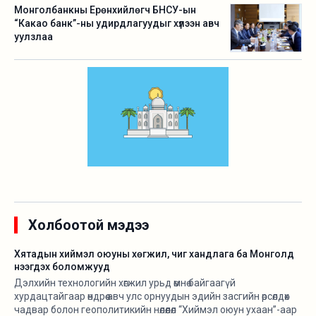
Монголбанкны Ерөнхийлөгч БНСУ-ын
“Какао банк”-ны удирдлагуудыг хүлээн авч
уулзлаа
Холбоотой мэдээ
Хятадын хиймэл оюуны хөгжил, чиг хандлага ба Монголд
нээгдэх боломжууд
Дэлхийн технологийн хөгжил урьд өмнө байгаагүй
хурдацтайгаар өндрөө авч улс орнуудын эдийн засгийн өрсөлдөх
чадвар болон геополитикийн нөлөөлөл “Хиймэл оюун ухаан”-аар