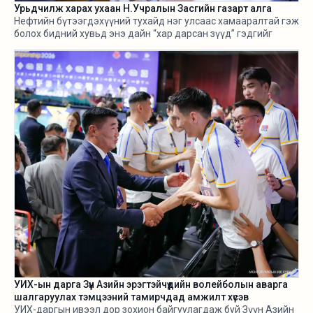
Урьдчилж харах ухаан Н.Учралын Засгийн газарт алга
Нефтийн бүтээгдэхүүний тухайд нэг улсаас хамааралтай гэж
болох бидний хувьд энэ дайн “хар дарсан зүүд” гэдгийг
өнгөрсөн хугацаанд хангалттай ярилаа. Харамсалтай нь, энэ
бүхнийг бодитой тооцож, болзошгүй эрсдэл, хүндрэлийг
урьдчилж харж, хариу арга хэмжээ авах ухаан Н.Учралын
Засгийн газарт ч алга.
УИХ-ын дарга Зүүн Азийн эрэгтэйчүүдийн волейболын аварга
шалгаруулах тэмцээний тамирчдад амжилт хүсэв
УИХ-даргын ивээл дор зохион байгуулагдаж буй Зүүн Азийн